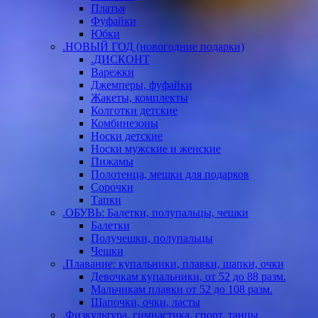
Платья
Фуфайки
Юбки
.НОВЫЙ ГОД (новогодние подарки)
.ДИСКОНТ
Варежки
Джемперы, фуфайки
Жакеты, комплекты
Колготки детские
Комбинезоны
Носки детские
Носки мужские и женские
Пижамы
Полотенца, мешки для подарков
Сорочки
Тапки
.ОБУВЬ: Балетки, полупальцы, чешки
Балетки
Получешки, полупальцы
Чешки
.Плавание: купальники, плавки, шапки, очки
Девочкам купальники, от 52 до 88 разм.
Мальчикам плавки от 52 до 108 разм.
Шапочки, очки, ласты
.Физкультура, гимнастика, спорт, танцы