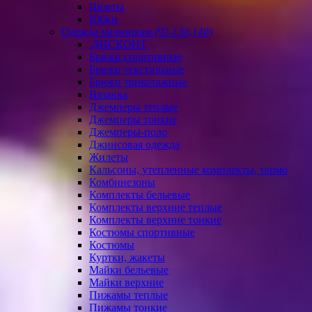
Шорты
Юбки
Одежда мальчикам (92-134,140)
.ДИСКОНТ
Брюки спортивные
Брюки текстильные
Брюки трикотажные
Вязанка
Джемперы теплые
Джемперы тонкие
Джемперы-поло
Джинсовая одежда
Жилеты
Кальсоны, утепленные комплекты, термо
Комбинезоны
Комплекты бельевые
Комплекты верхние теплые
Комплекты верхние тонкие
Костюмы спортивные
Костюмы
Куртки, жакеты
Майки бельевые
Майки верхние
Пижамы теплые
Пижамы тонкие