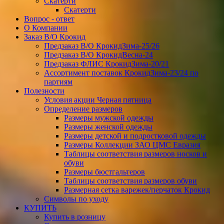
Скатерти
Скатерти
Вопрос - ответ
О Компании
Заказ В/О Крокид
Предзаказ В/О КрокидЗима-25/26
Предзаказ В/О КрокидВесна-24
Предзаказ ФЛИС КрокидЗима-20/21
Ассортимент поставок КрокидЗима-23/24 по
партиям
Полезности
Условия акции Черная пятница
Определение размеров
Размеры мужской одежды
Размеры женской одежды
Размеры детской и подростковой одежды
Размеры Коллекции ЗАО ЦМС Евразия
Таблицы соответствия размеров носков и
обуви
Размеры бюстгальтеров
Таблицы соответствия размеров обуви
Размерная сетка варежек/перчаток Крокид
Символы по уходу
КУПИТЬ
Купить в розницу