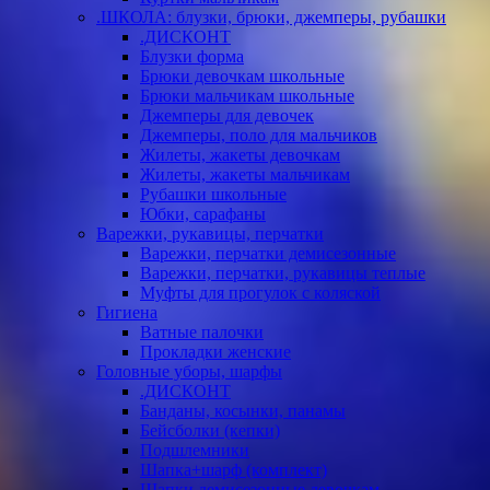
.ШКОЛА: блузки, брюки, джемперы, рубашки
.ДИСКОНТ
Блузки форма
Брюки девочкам школьные
Брюки мальчикам школьные
Джемперы для девочек
Джемперы, поло для мальчиков
Жилеты, жакеты девочкам
Жилеты, жакеты мальчикам
Рубашки школьные
Юбки, сарафаны
Варежки, рукавицы, перчатки
Варежки, перчатки демисезонные
Варежки, перчатки, рукавицы теплые
Муфты для прогулок с коляской
Гигиена
Ватные палочки
Прокладки женские
Головные уборы, шарфы
.ДИСКОНТ
Банданы, косынки, панамы
Бейсболки (кепки)
Подшлемники
Шапка+шарф (комплект)
Шапки демисезонные девочкам