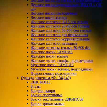
Детские носки ЗИМНИЕ и антискользящие
Детские носки подростковые, ШКОЛА (18-
24)
Детские носки праздничные
Детские носки тонкие
Женские колготки .8-15 den летние
Женские колготки 20-40 den тонкие
Женские колготки 50-600 den теплые
Женские колготки для беременных
Женские колготки корректирующие
Женские колготки нарядные
Женские легинсы теплые 50-600 den
Женские носки ЗИМНИЕ
Женские носки тонкие
Женские чулки, гольфы, подследники
Мужские носки ЗИМНИЕ
Мужские носки тонкие, подследники
Подростковые подследники
Одежда девочкам (92-134,140)
.ДИСКОНТ
Блузы
Бриджи, капри
Брюки спортивные
Брюки текстильные, ДЖИНСЫ
Брюки трикотажные