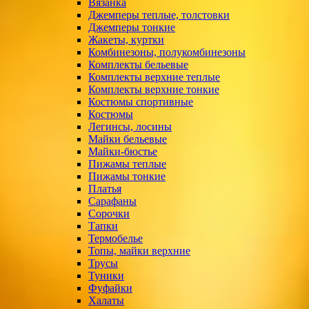
Вязанка
Джемперы теплые, толстовки
Джемперы тонкие
Жакеты, куртки
Комбинезоны, полукомбинезоны
Комплекты бельевые
Комплекты верхние теплые
Комплекты верхние тонкие
Костюмы спортивные
Костюмы
Легинсы, лосины
Майки бельевые
Майки-бюстье
Пижамы теплые
Пижамы тонкие
Платья
Сарафаны
Сорочки
Тапки
Термобелье
Топы, майки верхние
Трусы
Туники
Фуфайки
Халаты