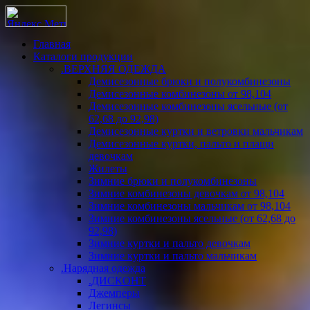
Главная
Каталоги продукции
.ВЕРХНЯЯ ОДЕЖДА
Демисезонные брюки и полукомбинезоны
Демисезонные комбинезоны от 98,104
Демисезонные комбинезоны ясельные (от
62,68 до 92,98)
Демисезонные куртки и ветровки мальчикам
Демисезонные куртки, пальто и плащи
девочкам
Жилеты
Зимние брюки и полукомбинезоны
Зимние комбинезоны девочкам от 98,104
Зимние комбинезоны мальчикам от 98,104
Зимние комбинезоны ясельные (от 62,68 до
92,98)
Зимние куртки и пальто девочкам
Зимние куртки и пальто мальчикам
.Нарядная одежда
.ДИСКОНТ
Джемперы
Легинсы