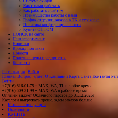
Система скидок
Как с нами работать
Как работать с сайтом
Преимущества работы с нами
График отгрузки заказов в ТК и страховка
Политика конфиденциальности
Купить ОПТОМ
ПОИСК на сайте
Наш ассортимент
Новинки
Крокид под заказ
Новости
Политика цены предприятия.
Контакты
Регистрация
|
Войти
Главная
Вопрос - ответ
О Компании
Карта Сайта
Контакты
Рег
Войти
+7(916) 616-01-75 + MAX, WA, TL в любое время
+7(916) 609-21-99 + MAX, WA в рабочее время
Оплачен виджет Облачного парсера до 31.12.2026г
Каталоги выгружать проще, ждем заказов больше
Каталоги продукции
Полезности
КУПИТЬ