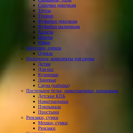
Сорочки девочкам
Трусы
Туники
Фуфайки девочкам
Фуфайки мальчикам
Халаты
Шорты
Юбки
Подушки, одеяла
Одеяла
Полотенца, комплекты для сауны
Детям
Для ног
Кухонные
Лицевые
Сауна (наборы)
Постельное белье, наматрацники, покрывала
Детские КПБ
Наматрацники
Покрывала
Простыни
Рюкзаки, сумки
Мешки, сумки
Рюкзаки