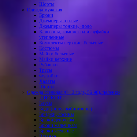
Шорты
Одежда мужская
Брюки
Джемперы теплые
Джемперы тонкие, -поло
Кальсоны, комплекты и фуфайки
утепленные
Комплекты верхние, бельевые
Костюмы
Майки бельевые
Майки верхние
Рубашки
Трусы
Фуфайки
Халаты
Шорты
Одежда ясельная (0+-2 года, 56-98), пеленки
.ДИСКОНТ
Блузы
Боди (полукомбинезоны)
Бриджи, лосины
Брюки девочкам
Брюки мальчикам
Брюки ясельные
Вязанка