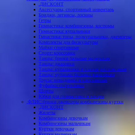
.ДИСКОНТ
Аксессуары, спортивный инвентарь
Бриджи, легинсы, лосины
Гетры
Гимнастика: комбинезоны, костюмы
Гимнастика: купальники
Гмнастика: топы, подкупальники, джемперы
Комплекты для физкультуры
Майки спортивные
Спорт: кроссовки
Танцы: брюки бальные мальчикам
Танцы: джазовки
Танцы: купальники и платья рейтинговые
Танцы: рубашки бальные мальчикам
Трусы: невидимки и спортивные
Фуфайки спортивные
Шорты
Юбки для гимнастики и танцев
.ФЛИС:брюки,джемперы,комбинезоны,куртки
.ДИСКОНТ
Жилеты
Комбинезоны девочкам
Комбинезоны мальчикам
Куртки девочкам
Куртки мальчикам