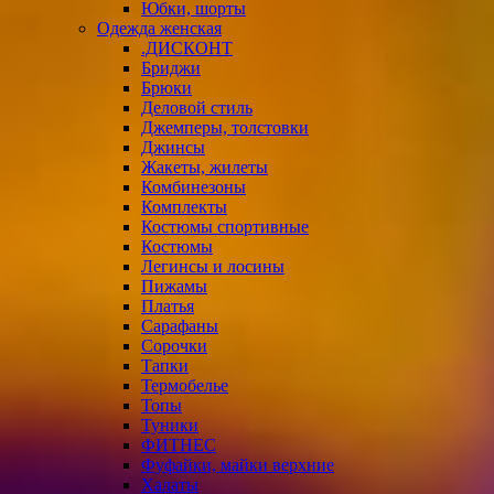
Юбки, шорты
Одежда женская
.ДИСКОНТ
Бриджи
Брюки
Деловой стиль
Джемперы, толстовки
Джинсы
Жакеты, жилеты
Комбинезоны
Комплекты
Костюмы спортивные
Костюмы
Легинсы и лосины
Пижамы
Платья
Сарафаны
Сорочки
Тапки
Термобелье
Топы
Туники
ФИТНЕС
Фуфайки, майки верхние
Халаты