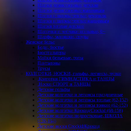
Шапки демисезонные детские
Шапки демисезонные мальчикам
Шапки и шлемы теплые девочкам
Шапки и шлемы теплые мальчикам
Шапки теплые детские
Шапочки и чепчики ясельные, 0+
Шарфы, манишки, снуды
Женское белье
Боди, бюстье
Бюстгальтеры
Майки бельевые, топы
Панталоны
Трусы
КОЛГОТКИ, НОСКИ, гольфы, легинсы, чулки
.Колготки ГИМНАСТИКА и ТАНЦЫ
.Носки СПОРТ и ТАНЦЫ
Детские гольфы
Детские колготки и легинсы праздничные
Детские колготки и легинсы теплые (62-152)
Детские колготки и легинсы тонкие (62-152)
Детские колготки Крокид/Crockid (68-158)
Детские колготки подростковые, ШКОЛА
(128-164)
Детские носки Crockid/Крокид