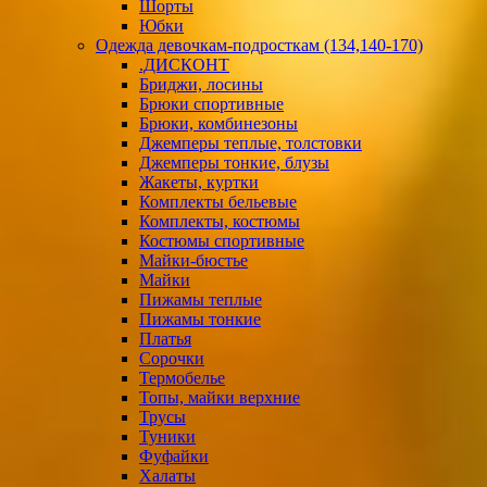
Шорты
Юбки
Одежда девочкам-подросткам (134,140-170)
.ДИСКОНТ
Бриджи, лосины
Брюки спортивные
Брюки, комбинезоны
Джемперы теплые, толстовки
Джемперы тонкие, блузы
Жакеты, куртки
Комплекты бельевые
Комплекты, костюмы
Костюмы спортивные
Майки-бюстье
Майки
Пижамы теплые
Пижамы тонкие
Платья
Сорочки
Термобелье
Топы, майки верхние
Трусы
Туники
Фуфайки
Халаты