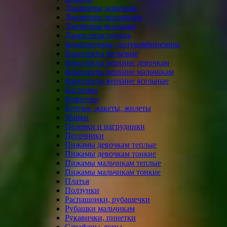
Джемперы девочкам
Джемперы мальчикам
Джемперы ясельные
Джинсовая одежда
Комбинезоны, полукомбинезоны
Комплекты бельевые
Комплекты верхние девочкам
Комплекты верхние мальчикам
Комплекты верхние ясельные
Костюмы
Кофточки
Куртки, жакеты, жилеты
Майки
Пеленки и нагрудники
Песочники
Пижамы девочкам теплые
Пижамы девочкам тонкие
Пижамы мальчикам теплые
Пижамы мальчикам тонкие
Платья
Ползунки
Распашонки, рубашечки
Рубашки мальчикам
Рукавички, пинетки
Сарафаны, топы