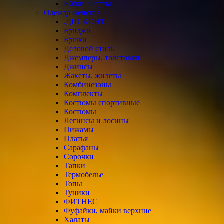
Юбки, шорты
Одежда женская
.ДИСКОНТ
Бриджи
Брюки
Деловой стиль
Джемперы, толстовки
Джинсы
Жакеты, жилеты
Комбинезоны
Комплекты
Костюмы спортивные
Костюмы
Легинсы и лосины
Пижамы
Платья
Сарафаны
Сорочки
Тапки
Термобелье
Топы
Туники
ФИТНЕС
Фуфайки, майки верхние
Халаты