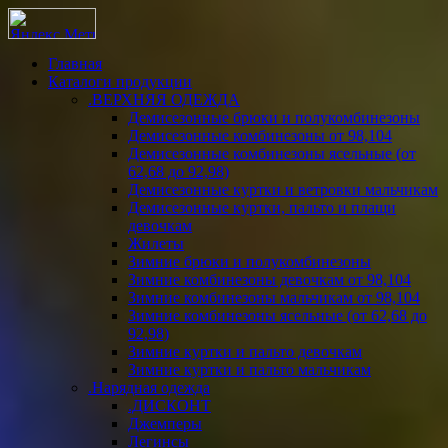
Главная
Каталоги продукции
.ВЕРХНЯЯ ОДЕЖДА
Демисезонные брюки и полукомбинезоны
Демисезонные комбинезоны от 98,104
Демисезонные комбинезоны ясельные (от
62,68 до 92,98)
Демисезонные куртки и ветровки мальчикам
Демисезонные куртки, пальто и плащи
девочкам
Жилеты
Зимние брюки и полукомбинезоны
Зимние комбинезоны девочкам от 98,104
Зимние комбинезоны мальчикам от 98,104
Зимние комбинезоны ясельные (от 62,68 до
92,98)
Зимние куртки и пальто девочкам
Зимние куртки и пальто мальчикам
.Нарядная одежда
.ДИСКОНТ
Джемперы
Легинсы