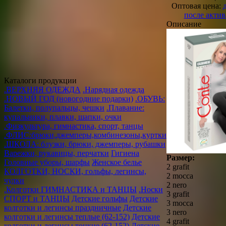
Оптовая цена:
после акти
Описание
Каталоги продукции
.ВЕРХНЯЯ ОДЕЖДА
.Нарядная одежда
.НОВЫЙ ГОД (новогодние подарки)
.ОБУВЬ:
Балетки, полупальцы, чешки
.Плавание:
купальники, плавки, шапки, очки
.Физкультура, гимнастика, спорт, танцы
.ФЛИС:брюки,джемперы,комбинезоны,куртки
.ШКОЛА: блузки, брюки, джемперы, рубашки
Варежки, рукавицы, перчатки
Гигиена
Размер:
Головные уборы, шарфы
Женское белье
2 grafit
КОЛГОТКИ, НОСКИ, гольфы, легинсы,
2 mocca
чулки
2 nero
.Колготки ГИМНАСТИКА и ТАНЦЫ
.Носки
3 grafit
СПОРТ и ТАНЦЫ
Детские гольфы
Детские
3 mocca
колготки и легинсы праздничные
Детские
3 nero
колготки и легинсы теплые (62-152)
Детские
4 grafit
колготки и легинсы тонкие (62-152)
Детские