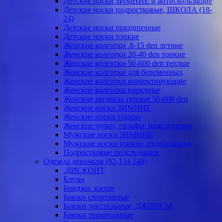
Детские носки ЗИМНИЕ и антискользящие
Детские носки подростковые, ШКОЛА (18-
24)
Детские носки праздничные
Детские носки тонкие
Женские колготки .8-15 den летние
Женские колготки 20-40 den тонкие
Женские колготки 50-600 den теплые
Женские колготки для беременных
Женские колготки корректирующие
Женские колготки нарядные
Женские легинсы теплые 50-600 den
Женские носки ЗИМНИЕ
Женские носки тонкие
Женские чулки, гольфы, подследники
Мужские носки ЗИМНИЕ
Мужские носки тонкие, подследники
Подростковые подследники
Одежда девочкам (92-134,140)
.ДИСКОНТ
Блузы
Бриджи, капри
Брюки спортивные
Брюки текстильные, ДЖИНСЫ
Брюки трикотажные