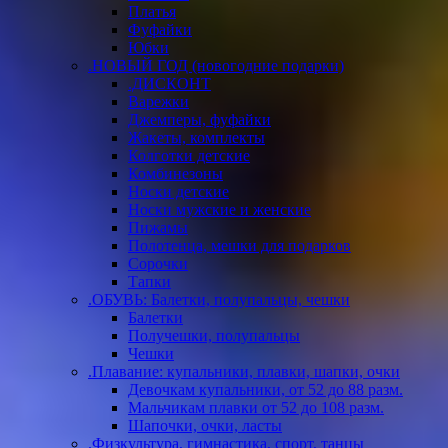
Платья
Фуфайки
Юбки
.НОВЫЙ ГОД (новогодние подарки)
.ДИСКОНТ
Варежки
Джемперы, фуфайки
Жакеты, комплекты
Колготки детские
Комбинезоны
Носки детские
Носки мужские и женские
Пижамы
Полотенца, мешки для подарков
Сорочки
Тапки
.ОБУВЬ: Балетки, полупальцы, чешки
Балетки
Получешки, полупальцы
Чешки
.Плавание: купальники, плавки, шапки, очки
Девочкам купальники, от 52 до 88 разм.
Мальчикам плавки от 52 до 108 разм.
Шапочки, очки, ласты
.Физкультура, гимнастика, спорт, танцы