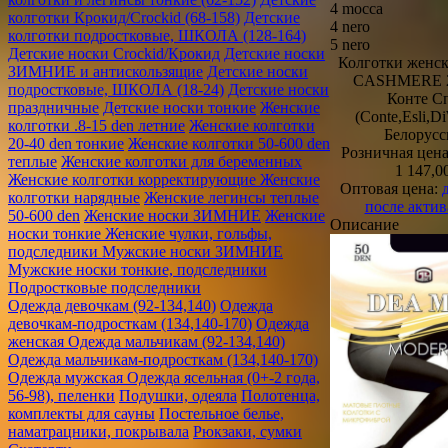
4 mocca
колготки Крокид/Crockid (68-158)
Детские
4 nero
колготки подростковые, ШКОЛА (128-164)
5 nero
Детские носки Crockid/Крокид
Детские носки
Колготки женск
ЗИМНИЕ и антискользящие
Детские носки
CASHMERE 2
подростковые, ШКОЛА (18-24)
Детские носки
Конте С
праздничные
Детские носки тонкие
Женские
(Conte,Esli,D
колготки .8-15 den летние
Женские колготки
Белорусс
20-40 den тонкие
Женские колготки 50-600 den
Розничная цен
теплые
Женские колготки для беременных
1 147,0
Женские колготки корректирующие
Женские
Оптовая цена:
колготки нарядные
Женские легинсы теплые
после акти
50-600 den
Женские носки ЗИМНИЕ
Женские
Описание
носки тонкие
Женские чулки, гольфы,
подследники
Мужские носки ЗИМНИЕ
Мужские носки тонкие, подследники
Подростковые подследники
Одежда девочкам (92-134,140)
Одежда
девочкам-подросткам (134,140-170)
Одежда
женская
Одежда мальчикам (92-134,140)
Одежда мальчикам-подросткам (134,140-170)
Одежда мужская
Одежда ясельная (0+-2 года,
56-98), пеленки
Подушки, одеяла
Полотенца,
комплекты для сауны
Постельное белье,
наматрацники, покрывала
Рюкзаки, сумки