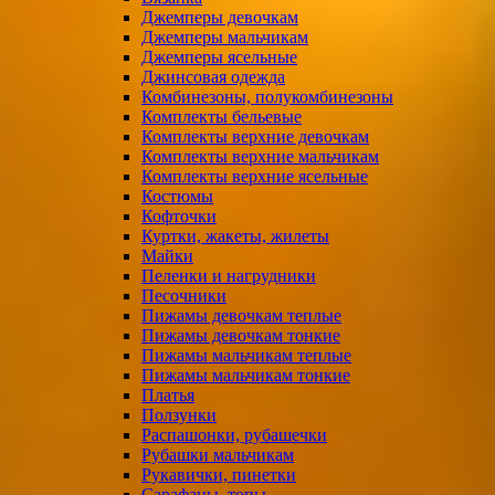
Джемперы девочкам
Джемперы мальчикам
Джемперы ясельные
Джинсовая одежда
Комбинезоны, полукомбинезоны
Комплекты бельевые
Комплекты верхние девочкам
Комплекты верхние мальчикам
Комплекты верхние ясельные
Костюмы
Кофточки
Куртки, жакеты, жилеты
Майки
Пеленки и нагрудники
Песочники
Пижамы девочкам теплые
Пижамы девочкам тонкие
Пижамы мальчикам теплые
Пижамы мальчикам тонкие
Платья
Ползунки
Распашонки, рубашечки
Рубашки мальчикам
Рукавички, пинетки
Сарафаны, топы