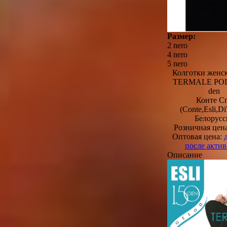
Размер:
2 nero
4 nero
5 nero
Колготки женс
TERMALE POL
den
Конте С
(Conte,Esli,D
Белорусс
Розничная цен
Оптовая цена:
после акти
Описание