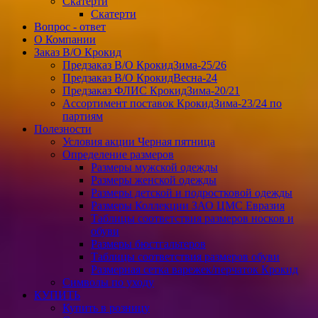
Скатерти
Скатерти
Вопрос - ответ
О Компании
Заказ В/О Крокид
Предзаказ В/О КрокидЗима-25/26
Предзаказ В/О КрокидВесна-24
Предзаказ ФЛИС КрокидЗима-20/21
Ассортимент поставок КрокидЗима-23/24 по
партиям
Полезности
Условия акции Черная пятница
Определение размеров
Размеры мужской одежды
Размеры женской одежды
Размеры детской и подростковой одежды
Размеры Коллекции ЗАО ЦМС Евразия
Таблицы соответствия размеров носков и
обуви
Размеры бюстгальтеров
Таблицы соответствия размеров обуви
Размерная сетка варежек/перчаток Крокид
Символы по уходу
КУПИТЬ
Купить в розницу