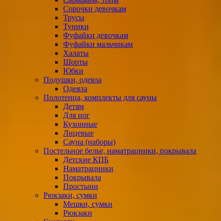
Сорочки девочкам
Трусы
Туники
Фуфайки девочкам
Фуфайки мальчикам
Халаты
Шорты
Юбки
Подушки, одеяла
Одеяла
Полотенца, комплекты для сауны
Детям
Для ног
Кухонные
Лицевые
Сауна (наборы)
Постельное белье, наматрацники, покрывала
Детские КПБ
Наматрацники
Покрывала
Простыни
Рюкзаки, сумки
Мешки, сумки
Рюкзаки