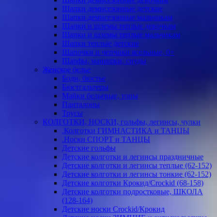
Шапки демисезонные детские
Шапки демисезонные мальчикам
Шапки и шлемы теплые девочкам
Шапки и шлемы теплые мальчикам
Шапки теплые детские
Шапочки и чепчики ясельные, 0+
Шарфы, манишки, снуды
Женское белье
Боди, бюстье
Бюстгальтеры
Майки бельевые, топы
Панталоны
Трусы
КОЛГОТКИ, НОСКИ, гольфы, легинсы, чулки
.Колготки ГИМНАСТИКА и ТАНЦЫ
.Носки СПОРТ и ТАНЦЫ
Детские гольфы
Детские колготки и легинсы праздничные
Детские колготки и легинсы теплые (62-152)
Детские колготки и легинсы тонкие (62-152)
Детские колготки Крокид/Crockid (68-158)
Детские колготки подростковые, ШКОЛА
(128-164)
Детские носки Crockid/Крокид