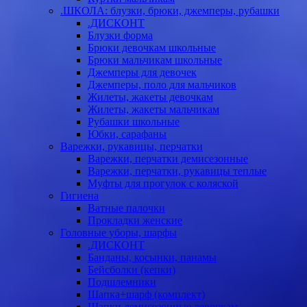
.ШКОЛА: блузки, брюки, джемперы, рубашки
.ДИСКОНТ
Блузки форма
Брюки девочкам школьные
Брюки мальчикам школьные
Джемперы для девочек
Джемперы, поло для мальчиков
Жилеты, жакеты девочкам
Жилеты, жакеты мальчикам
Рубашки школьные
Юбки, сарафаны
Варежки, рукавицы, перчатки
Варежки, перчатки демисезонные
Варежки, перчатки, рукавицы теплые
Муфты для прогулок с коляской
Гигиена
Ватные палочки
Прокладки женские
Головные уборы, шарфы
.ДИСКОНТ
Банданы, косынки, панамы
Бейсболки (кепки)
Подшлемники
Шапка+шарф (комплект)
Шапки демисезонные девочкам