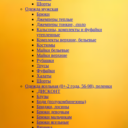
Шорты
Одежда мужская
Брюки
Джемперы теплые
Джемперы тонкие, -поло
Кальсоны, комплекты и фуфайки
утепленные
Комплекты верхние, бельевые
Костюмы
Майки бельевые
Майки верхние
Рубашки
Трусы
Фуфайки
Халаты
Шорты
Одежда ясельная (0+-2 года, 56-98), пеленки
.ДИСКОНТ
Блузы
Боди (полукомбинезоны)
Бриджи, лосины
Брюки девочкам
Брюки мальчикам
Брюки ясельные
Вязанка