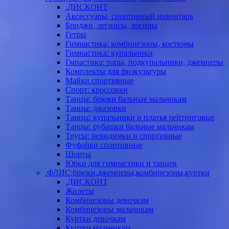
.ДИСКОНТ
Аксессуары, спортивный инвентарь
Бриджи, легинсы, лосины
Гетры
Гимнастика: комбинезоны, костюмы
Гимнастика: купальники
Гмнастика: топы, подкупальники, джемперы
Комплекты для физкультуры
Майки спортивные
Спорт: кроссовки
Танцы: брюки бальные мальчикам
Танцы: джазовки
Танцы: купальники и платья рейтинговые
Танцы: рубашки бальные мальчикам
Трусы: невидимки и спортивные
Фуфайки спортивные
Шорты
Юбки для гимнастики и танцев
.ФЛИС:брюки,джемперы,комбинезоны,куртки
.ДИСКОНТ
Жилеты
Комбинезоны девочкам
Комбинезоны мальчикам
Куртки девочкам
Куртки мальчикам