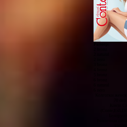
Размер:
2 bronz
2 natural
2 nero
3 bronz
4 bronz
5 bronz
6 bronz
6 natural
6 nero
Колготки женс
70 den
Конте С
(Conte,Esli,D
Белорусс
Розничная цен
316,00