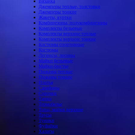
Вязанка
Джемперы теплые, толстовки
Джемперы тонкие
Жакеты, куртки
Комбинезоны, полукомбинезоны
Комплекты бельевые
Комплекты верхние теплые
Комплекты верхние тонкие
Костюмы спортивные
Костюмы
Легинсы, лосины
Майки бельевые
Майки-бюстье
Пижамы теплые
Пижамы тонкие
Платья
Сарафаны
Сорочки
Тапки
Термобелье
Топы, майки верхние
Трусы
Туники
Фуфайки
Халаты