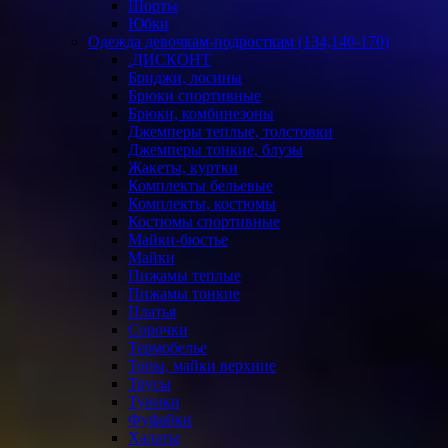
Шорты
Юбки
Одежда девочкам-подросткам (134,140-170)
.ДИСКОНТ
Бриджи, лосины
Брюки спортивные
Брюки, комбинезоны
Джемперы теплые, толстовки
Джемперы тонкие, блузы
Жакеты, куртки
Комплекты бельевые
Комплекты, костюмы
Костюмы спортивные
Майки-бюстье
Майки
Пижамы теплые
Пижамы тонкие
Платья
Сорочки
Термобелье
Топы, майки верхние
Трусы
Туники
Фуфайки
Халаты