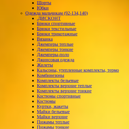
Шорты
Юбки
Одежда мальчикам (92-134,140)
.ДИСКОНТ
Брюки спортивные
Брюки текстильные
Брюки трикотажные
Вязанка
Джемперы теплые
Джемперы тонкие
Джемперы-поло
Джинсовая одежда
Жилеты
Кальсоны, утепленные комплекты, термо
Комбинезоны
Комплекты бельевые
Комплекты верхние теплые
Комплекты верхние тонкие
Костюмы спортивные
Костюмы
Куртки, жакеты
Майки бельевые
Майки верхние
Пижамы теплые
Пижамы тонкие