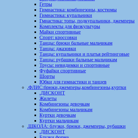
Гетры
Гимнастика: комбинезоны, костюмы
Гимнастика: купальники
Гмнастика: топы, подкупальники, джемперы
Комплекты для физкультуры
Майки спортивные
Спорт: кроссовки
Танцы: брюки бальные мальчикам
Танцы: джазовки
Танцы: купальники и платья рейтинговые
Танцы: рубашки бальные мальчикам
Трусы: невидимки и спортивные
Фуфайки спортивные
Шорты
Юбки для гимнастики и танцев
.ФЛИС:брюки,джемперы,комбинезоны,куртки
.ДИСКОНТ
Жилеты
Комбинезоны девочкам
Комбинезоны мальчикам
Куртки девочкам
Куртки мальчикам
.ШКОЛА: блузки, брюки, джемперы, рубашки
.ДИСКОНТ
Блузки форма