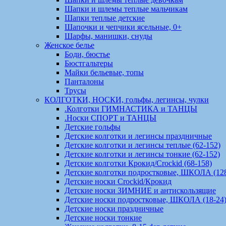
Шапки и шлемы теплые мальчикам
Шапки теплые детские
Шапочки и чепчики ясельные, 0+
Шарфы, манишки, снуды
Женское белье
Боди, бюстье
Бюстгальтеры
Майки бельевые, топы
Панталоны
Трусы
КОЛГОТКИ, НОСКИ, гольфы, легинсы, чулки
.Колготки ГИМНАСТИКА и ТАНЦЫ
.Носки СПОРТ и ТАНЦЫ
Детские гольфы
Детские колготки и легинсы праздничные
Детские колготки и легинсы теплые (62-152)
Детские колготки и легинсы тонкие (62-152)
Детские колготки Крокид/Crockid (68-158)
Детские колготки подростковые, ШКОЛА (128
Детские носки Crockid/Крокид
Детские носки ЗИМНИЕ и антискользящие
Детские носки подростковые, ШКОЛА (18-24
Детские носки праздничные
Детские носки тонкие