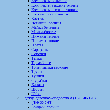
Комплекты бельевые
Комплекты верхние теплые
Комплекты верхние тонкие
Костюмы спортивные
Костюмы
Легинсы, лосины
Майки бельевые
Майки-бюстье
Пижамы теплые
Пижамы тонкие
Платья
Сарафаны
Сорочки
Тапки
Термобелье
Топы, майки верхние
Трусы
Туники
Фуфайки
Халаты
Шорты
Юбки
Одежда девочкам-подросткам (134,140-170)
.ДИСКОНТ
Бриджи, лосины