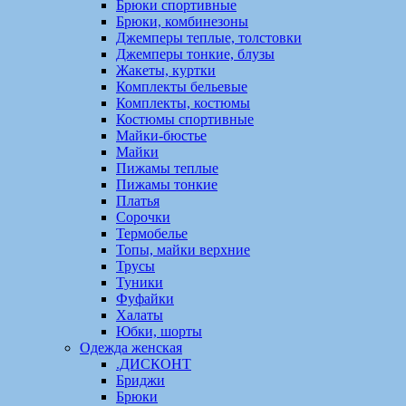
Брюки спортивные
Брюки, комбинезоны
Джемперы теплые, толстовки
Джемперы тонкие, блузы
Жакеты, куртки
Комплекты бельевые
Комплекты, костюмы
Костюмы спортивные
Майки-бюстье
Майки
Пижамы теплые
Пижамы тонкие
Платья
Сорочки
Термобелье
Топы, майки верхние
Трусы
Туники
Фуфайки
Халаты
Юбки, шорты
Одежда женская
.ДИСКОНТ
Бриджи
Брюки