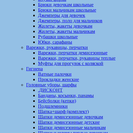
Брюки девочкам школьные
Брюки мальчикам школьные
Джемперы для девочек
Джемперы, поло для мальчиков
Жилеты, жакеты девочкам
Жилеты, жакеты мальчикам
Рубашки школьные
Юбки, сарафаны
Варежки, рукавицы, перчатки
Варежки, перчатки демисезонные
Варежки, перчатки, рукавицы теплые
Муфты для прогулок с коляской
Гигиена
Ватные палочки
Прокладки женские
Головные уборы, шарфы
.ДИСКОНТ
Банданы, косынки, панамы
Бейсболки (кепки)
Подшлемники
Шапка+шарф (комплект)
Шапки демисезонные девочкам
Шапки демисезонные детские
Шапки демисезонные мальчикам
Шапки и шлемы теплые девочкам