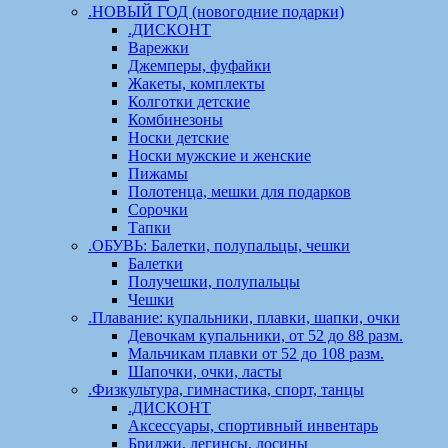
.НОВЫЙ ГОД (новогодние подарки)
.ДИСКОНТ
Варежки
Джемперы, фуфайки
Жакеты, комплекты
Колготки детские
Комбинезоны
Носки детские
Носки мужские и женские
Пижамы
Полотенца, мешки для подарков
Сорочки
Тапки
.ОБУВЬ: Балетки, полупальцы, чешки
Балетки
Получешки, полупальцы
Чешки
.Плавание: купальники, плавки, шапки, очки
Девочкам купальники, от 52 до 88 разм.
Мальчикам плавки от 52 до 108 разм.
Шапочки, очки, ласты
.Физкультура, гимнастика, спорт, танцы
.ДИСКОНТ
Аксессуары, спортивный инвентарь
Бриджи, легинсы, лосины