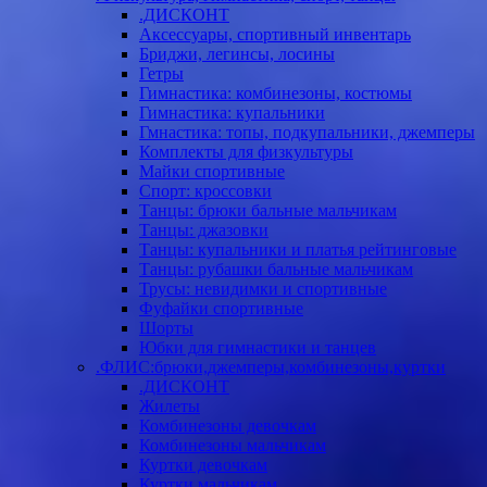
.ДИСКОНТ
Аксессуары, спортивный инвентарь
Бриджи, легинсы, лосины
Гетры
Гимнастика: комбинезоны, костюмы
Гимнастика: купальники
Гмнастика: топы, подкупальники, джемперы
Комплекты для физкультуры
Майки спортивные
Спорт: кроссовки
Танцы: брюки бальные мальчикам
Танцы: джазовки
Танцы: купальники и платья рейтинговые
Танцы: рубашки бальные мальчикам
Трусы: невидимки и спортивные
Фуфайки спортивные
Шорты
Юбки для гимнастики и танцев
.ФЛИС:брюки,джемперы,комбинезоны,куртки
.ДИСКОНТ
Жилеты
Комбинезоны девочкам
Комбинезоны мальчикам
Куртки девочкам
Куртки мальчикам