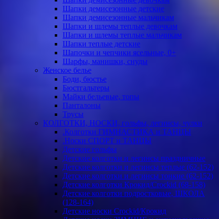
Шапки демисезонные детские
Шапки демисезонные мальчикам
Шапки и шлемы теплые девочкам
Шапки и шлемы теплые мальчикам
Шапки теплые детские
Шапочки и чепчики ясельные, 0+
Шарфы, манишки, снуды
Женское белье
Боди, бюстье
Бюстгальтеры
Майки бельевые, топы
Панталоны
Трусы
КОЛГОТКИ, НОСКИ, гольфы, легинсы, чулки
.Колготки ГИМНАСТИКА и ТАНЦЫ
.Носки СПОРТ и ТАНЦЫ
Детские гольфы
Детские колготки и легинсы праздничные
Детские колготки и легинсы теплые (62-152)
Детские колготки и легинсы тонкие (62-152)
Детские колготки Крокид/Crockid (68-158)
Детские колготки подростковые, ШКОЛА
(128-164)
Детские носки Crockid/Крокид