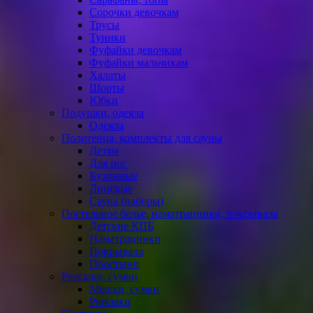
Сорочки девочкам
Трусы
Туники
Фуфайки девочкам
Фуфайки мальчикам
Халаты
Шорты
Юбки
Подушки, одеяла
Одеяла
Полотенца, комплекты для сауны
Детям
Для ног
Кухонные
Лицевые
Сауна (наборы)
Постельное белье, наматрацники, покрывала
Детские КПБ
Наматрацники
Покрывала
Простыни
Рюкзаки, сумки
Мешки, сумки
Рюкзаки