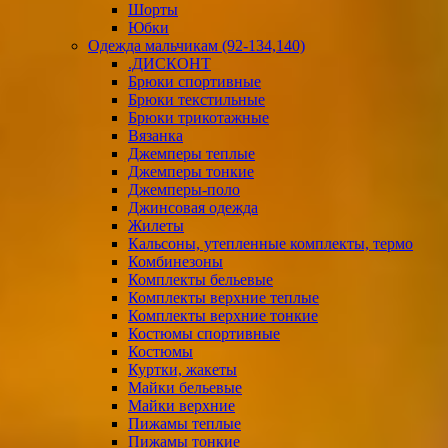
Шорты
Юбки
Одежда мальчикам (92-134,140)
.ДИСКОНТ
Брюки спортивные
Брюки текстильные
Брюки трикотажные
Вязанка
Джемперы теплые
Джемперы тонкие
Джемперы-поло
Джинсовая одежда
Жилеты
Кальсоны, утепленные комплекты, термо
Комбинезоны
Комплекты бельевые
Комплекты верхние теплые
Комплекты верхние тонкие
Костюмы спортивные
Костюмы
Куртки, жакеты
Майки бельевые
Майки верхние
Пижамы теплые
Пижамы тонкие