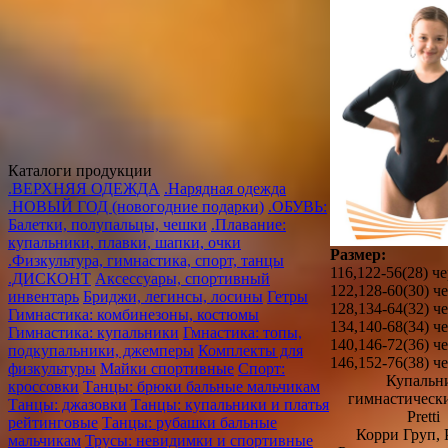
Каталоги продукции
.ВЕРХНЯЯ ОДЕЖДА
.Нарядная одежда
.НОВЫЙ ГОД (новогодние подарки)
.ОБУВЬ:
Балетки, полупальцы, чешки
.Плавание:
купальники, плавки, шапки, очки
Размер:
.Физкультура, гимнастика, спорт, танцы
116,122-56(28) ч
.ДИСКОНТ
Аксессуары, спортивный
122,128-60(30) 
инвентарь
Бриджи, легинсы, лосины
Гетры
128,134-64(32) 
Гимнастика: комбинезоны, костюмы
134,140-68(34) 
Гимнастика: купальники
Гмнастика: топы,
140,146-72(36) 
подкупальники, джемперы
Комплекты для
146,152-76(38) 
физкультуры
Майки спортивные
Спорт:
Купальн
кроссовки
Танцы: брюки бальные мальчикам
гимнастическ
Танцы: джазовки
Танцы: купальники и платья
Pretti
рейтинговые
Танцы: рубашки бальные
Корри Груп, 
мальчикам
Трусы: невидимки и спортивные