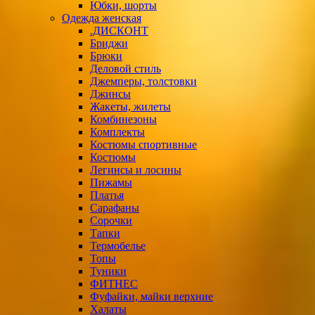
Юбки, шорты
Одежда женская
.ДИСКОНТ
Бриджи
Брюки
Деловой стиль
Джемперы, толстовки
Джинсы
Жакеты, жилеты
Комбинезоны
Комплекты
Костюмы спортивные
Костюмы
Легинсы и лосины
Пижамы
Платья
Сарафаны
Сорочки
Тапки
Термобелье
Топы
Туники
ФИТНЕС
Фуфайки, майки верхние
Халаты