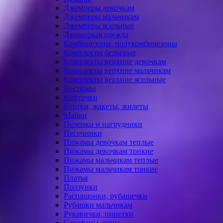
Джемперы девочкам
Джемперы мальчикам
Джемперы ясельные
Джинсовая одежда
Комбинезоны, полукомбинезоны
Комплекты бельевые
Комплекты верхние девочкам
Комплекты верхние мальчикам
Комплекты верхние ясельные
Костюмы
Кофточки
Куртки, жакеты, жилеты
Майки
Пеленки и нагрудники
Песочники
Пижамы девочкам теплые
Пижамы девочкам тонкие
Пижамы мальчикам теплые
Пижамы мальчикам тонкие
Платья
Ползунки
Распашонки, рубашечки
Рубашки мальчикам
Рукавички, пинетки
Сарафаны, топы