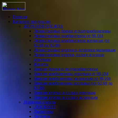
Главная
Каталоги продукции
.ВЕРХНЯЯ ОДЕЖДА
Демисезонные брюки и полукомбинезоны
Демисезонные комбинезоны от 98,104
Демисезонные комбинезоны ясельные (от
62,68 до 92,98)
Демисезонные куртки и ветровки мальчикам
Демисезонные куртки, пальто и плащи
девочкам
Жилеты
Зимние брюки и полукомбинезоны
Зимние комбинезоны девочкам от 98,104
Зимние комбинезоны мальчикам от 98,104
Зимние комбинезоны ясельные (от 62,68 до
92,98)
Зимние куртки и пальто девочкам
Зимние куртки и пальто мальчикам
.Нарядная одежда
.ДИСКОНТ
Джемперы
Легинсы