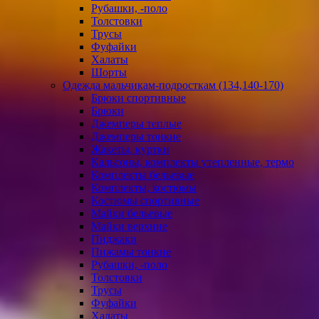
Рубашки, -поло
Толстовки
Трусы
Фуфайки
Халаты
Шорты
Одежда мальчикам-подросткам (134,140-170)
Брюки спортивные
Брюки
Джемперы теплые
Джемперы тонкие
Жакеты, куртки
Кальсоны, комплекты утепленные, термо
Комплекты бельевые
Комплекты, костюмы
Костюмы спортивные
Майки бельевые
Майки верхние
Пиджаки
Пижамы тонкие
Рубашки, -поло
Толстовки
Трусы
Фуфайки
Халаты