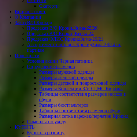
Скатерти
Скатерти
Вопрос - ответ
О Компании
Заказ В/О Крокид
Предзаказ В/О КрокидЗима-25/26
Предзаказ В/О КрокидВесна-24
Предзаказ ФЛИС КрокидЗима-20/21
Ассортимент поставок КрокидЗима-23/24 по
партиям
Полезности
Условия акции Черная пятница
Определение размеров
Размеры мужской одежды
Размеры женской одежды
Размеры детской и подростковой одежды
Размеры Коллекции ЗАО ЦМС Евразия
Таблицы соответствия размеров носков и
обуви
Размеры бюстгальтеров
Таблицы соответствия размеров обуви
Размерная сетка варежек/перчаток Крокид
Символы по уходу
КУПИТЬ
Купить в розницу