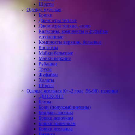
Шорты
Одежда мужская
Брюки
Джемперы теплые
Джемперы тонкие, -поло
Кальсоны, комплекты и фуфайки
утепленные
Комплекты верхние, бельевые
Костюмы
Майки бельевые
Майки верхние
Рубашки
Трусы
Фуфайки
Халаты
Шорты
Одежда ясельная (0+-2 года, 56-98), пеленки
.ДИСКОНТ
Блузы
Боди (полукомбинезоны)
Бриджи, лосины
Брюки девочкам
Брюки мальчикам
Брюки ясельные
Вязанка