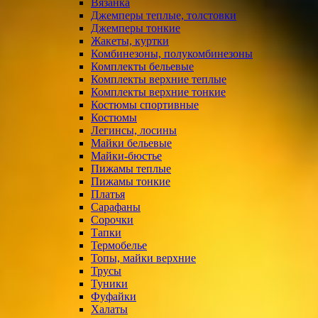
Вязанка
Джемперы теплые, толстовки
Джемперы тонкие
Жакеты, куртки
Комбинезоны, полукомбинезоны
Комплекты бельевые
Комплекты верхние теплые
Комплекты верхние тонкие
Костюмы спортивные
Костюмы
Легинсы, лосины
Майки бельевые
Майки-бюстье
Пижамы теплые
Пижамы тонкие
Платья
Сарафаны
Сорочки
Тапки
Термобелье
Топы, майки верхние
Трусы
Туники
Фуфайки
Халаты