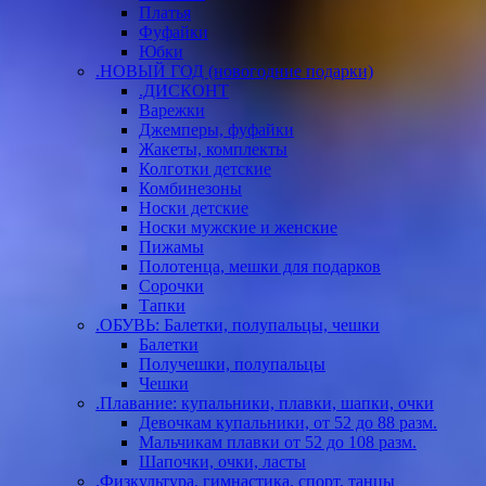
Платья
Фуфайки
Юбки
.НОВЫЙ ГОД (новогодние подарки)
.ДИСКОНТ
Варежки
Джемперы, фуфайки
Жакеты, комплекты
Колготки детские
Комбинезоны
Носки детские
Носки мужские и женские
Пижамы
Полотенца, мешки для подарков
Сорочки
Тапки
.ОБУВЬ: Балетки, полупальцы, чешки
Балетки
Получешки, полупальцы
Чешки
.Плавание: купальники, плавки, шапки, очки
Девочкам купальники, от 52 до 88 разм.
Мальчикам плавки от 52 до 108 разм.
Шапочки, очки, ласты
.Физкультура, гимнастика, спорт, танцы