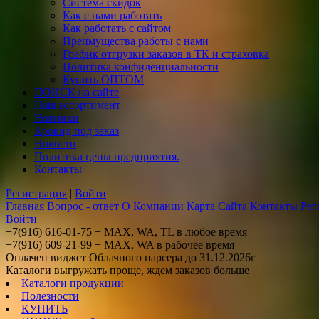
Система скидок
Как с нами работать
Как работать с сайтом
Преимущества работы с нами
График отгрузки заказов в ТК и страховка
Политика конфиденциальности
Купить ОПТОМ
ПОИСК на сайте
Наш ассортимент
Новинки
Крокид под заказ
Новости
Политика цены предприятия.
Контакты
Регистрация
|
Войти
Главная
Вопрос - ответ
О Компании
Карта Сайта
Контакты
Рег
Войти
+7(916) 616-01-75 + MAX, WA, TL в любое время
+7(916) 609-21-99 + MAX, WA в рабочее время
Оплачен виджет Облачного парсера до 31.12.2026г
Каталоги выгружать проще, ждем заказов больше
Каталоги продукции
Полезности
КУПИТЬ