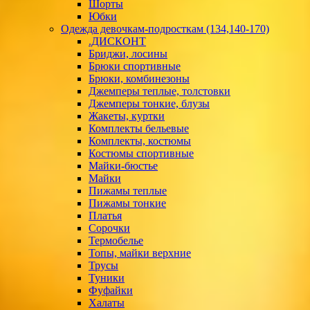
Шорты
Юбки
Одежда девочкам-подросткам (134,140-170)
.ДИСКОНТ
Бриджи, лосины
Брюки спортивные
Брюки, комбинезоны
Джемперы теплые, толстовки
Джемперы тонкие, блузы
Жакеты, куртки
Комплекты бельевые
Комплекты, костюмы
Костюмы спортивные
Майки-бюстье
Майки
Пижамы теплые
Пижамы тонкие
Платья
Сорочки
Термобелье
Топы, майки верхние
Трусы
Туники
Фуфайки
Халаты