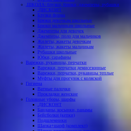
.ШКОЛА: блузки, брюки, джемперы, рубашки
.ДИСКОНТ
Блузки форма
Брюки девочкам школьные
Брюки мальчикам школьные
Джемперы для девочек
Джемперы, поло для мальчиков
Жилеты, жакеты девочкам
Жилеты, жакеты мальчикам
Рубашки школьные
Юбки, сарафаны
Варежки, рукавицы, перчатки
Варежки, перчатки демисезонные
Варежки, перчатки, рукавицы теплые
Муфты для прогулок с коляской
Гигиена
Ватные палочки
Прокладки женские
Головные уборы, шарфы
.ДИСКОНТ
Банданы, косынки, панамы
Бейсболки (кепки)
Подшлемники
Шапка+шарф (комплект)
Шапки демисезонные девочкам