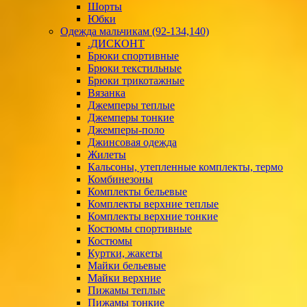
Шорты
Юбки
Одежда мальчикам (92-134,140)
.ДИСКОНТ
Брюки спортивные
Брюки текстильные
Брюки трикотажные
Вязанка
Джемперы теплые
Джемперы тонкие
Джемперы-поло
Джинсовая одежда
Жилеты
Кальсоны, утепленные комплекты, термо
Комбинезоны
Комплекты бельевые
Комплекты верхние теплые
Комплекты верхние тонкие
Костюмы спортивные
Костюмы
Куртки, жакеты
Майки бельевые
Майки верхние
Пижамы теплые
Пижамы тонкие