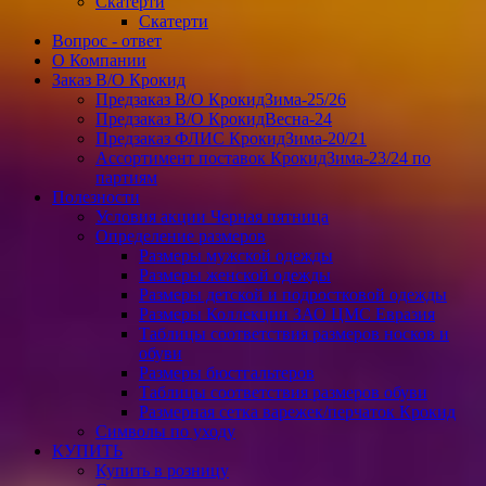
Скатерти
Скатерти
Вопрос - ответ
О Компании
Заказ В/О Крокид
Предзаказ В/О КрокидЗима-25/26
Предзаказ В/О КрокидВесна-24
Предзаказ ФЛИС КрокидЗима-20/21
Ассортимент поставок КрокидЗима-23/24 по
партиям
Полезности
Условия акции Черная пятница
Определение размеров
Размеры мужской одежды
Размеры женской одежды
Размеры детской и подростковой одежды
Размеры Коллекции ЗАО ЦМС Евразия
Таблицы соответствия размеров носков и
обуви
Размеры бюстгальтеров
Таблицы соответствия размеров обуви
Размерная сетка варежек/перчаток Крокид
Символы по уходу
КУПИТЬ
Купить в розницу