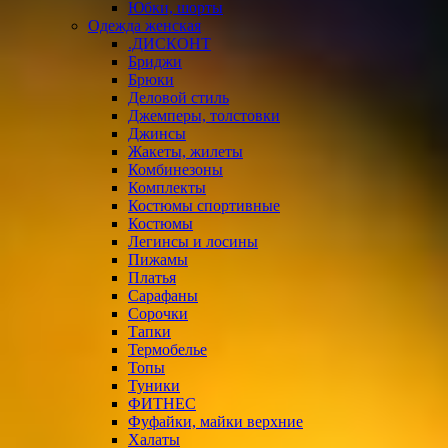
Юбки, шорты
Одежда женская
.ДИСКОНТ
Бриджи
Брюки
Деловой стиль
Джемперы, толстовки
Джинсы
Жакеты, жилеты
Комбинезоны
Комплекты
Костюмы спортивные
Костюмы
Легинсы и лосины
Пижамы
Платья
Сарафаны
Сорочки
Тапки
Термобелье
Топы
Туники
ФИТНЕС
Фуфайки, майки верхние
Халаты