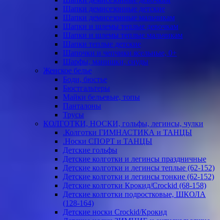
Шапки демисезонные детские
Шапки демисезонные мальчикам
Шапки и шлемы теплые девочкам
Шапки и шлемы теплые мальчикам
Шапки теплые детские
Шапочки и чепчики ясельные, 0+
Шарфы, манишки, снуды
Женское белье
Боди, бюстье
Бюстгальтеры
Майки бельевые, топы
Панталоны
Трусы
КОЛГОТКИ, НОСКИ, гольфы, легинсы, чулки
.Колготки ГИМНАСТИКА и ТАНЦЫ
.Носки СПОРТ и ТАНЦЫ
Детские гольфы
Детские колготки и легинсы праздничные
Детские колготки и легинсы теплые (62-152)
Детские колготки и легинсы тонкие (62-152)
Детские колготки Крокид/Crockid (68-158)
Детские колготки подростковые, ШКОЛА
(128-164)
Детские носки Crockid/Крокид