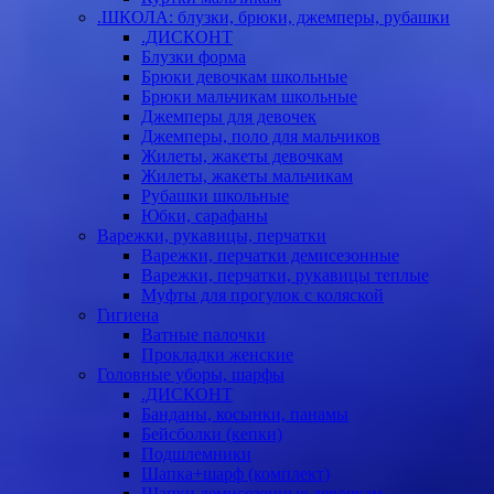
.ШКОЛА: блузки, брюки, джемперы, рубашки
.ДИСКОНТ
Блузки форма
Брюки девочкам школьные
Брюки мальчикам школьные
Джемперы для девочек
Джемперы, поло для мальчиков
Жилеты, жакеты девочкам
Жилеты, жакеты мальчикам
Рубашки школьные
Юбки, сарафаны
Варежки, рукавицы, перчатки
Варежки, перчатки демисезонные
Варежки, перчатки, рукавицы теплые
Муфты для прогулок с коляской
Гигиена
Ватные палочки
Прокладки женские
Головные уборы, шарфы
.ДИСКОНТ
Банданы, косынки, панамы
Бейсболки (кепки)
Подшлемники
Шапка+шарф (комплект)
Шапки демисезонные девочкам