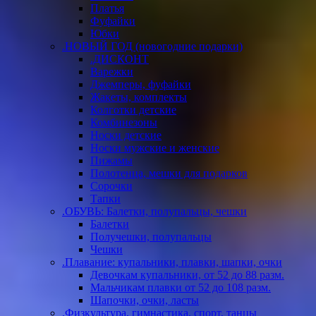
Платья
Фуфайки
Юбки
.НОВЫЙ ГОД (новогодние подарки)
.ДИСКОНТ
Варежки
Джемперы, фуфайки
Жакеты, комплекты
Колготки детские
Комбинезоны
Носки детские
Носки мужские и женские
Пижамы
Полотенца, мешки для подарков
Сорочки
Тапки
.ОБУВЬ: Балетки, полупальцы, чешки
Балетки
Получешки, полупальцы
Чешки
.Плавание: купальники, плавки, шапки, очки
Девочкам купальники, от 52 до 88 разм.
Мальчикам плавки от 52 до 108 разм.
Шапочки, очки, ласты
.Физкультура, гимнастика, спорт, танцы