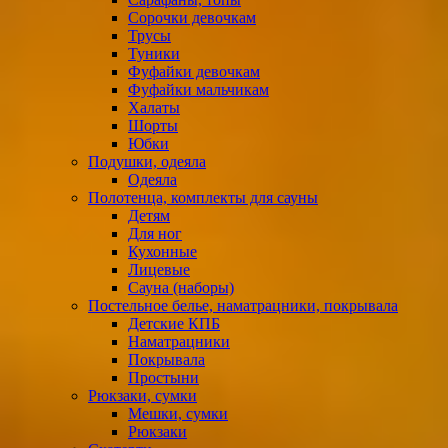
Сорочки девочкам
Трусы
Туники
Фуфайки девочкам
Фуфайки мальчикам
Халаты
Шорты
Юбки
Подушки, одеяла
Одеяла
Полотенца, комплекты для сауны
Детям
Для ног
Кухонные
Лицевые
Сауна (наборы)
Постельное белье, наматрацники, покрывала
Детские КПБ
Наматрацники
Покрывала
Простыни
Рюкзаки, сумки
Мешки, сумки
Рюкзаки