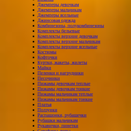
Джемперы девочкам
Джемперы мальчикам
Джемперы ясельные
Джинсовая одежда
Комбинезоны, полукомбинезоны
Комплекты бельевые
Комплекты верхние девочкам
Комплекты верхние мальчикам
Комплекты верхние ясельные
Костюмы
Кофточки
Куртки, жакеты, жилеты
Майки
Пеленки и нагрудники
Песочники
Пижамы девочкам теплые
Пижамы девочкам тонкие
Пижамы мальчикам теплые
Пижамы мальчикам тонкие
Платья
Ползунки
Распашонки, рубашечки
Рубашки мальчикам
Рукавички, пинетки
Сарафаны, топы