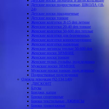
Детские носки ЗИМНИЕ и антискользящие
Детские носки подростковые, ШКОЛА (18-
24)
Детские носки праздничные
Детские носки тонкие
Женские колготки .8-15 den летние
Женские колготки 20-40 den тонкие
Женские колготки 50-600 den теплые
Женские колготки для беременных
Женские колготки корректирующие
Женские колготки нарядные
Женские легинсы теплые 50-600 den
Женские носки ЗИМНИЕ
Женские носки тонкие
Женские чулки, гольфы, подследники
Мужские носки ЗИМНИЕ
Мужские носки тонкие, подследники
Подростковые подследники
Одежда девочкам (92-134,140)
.ДИСКОНТ
Блузы
Бриджи, капри
Брюки спортивные
Брюки текстильные, ДЖИНСЫ
Брюки трикотажные