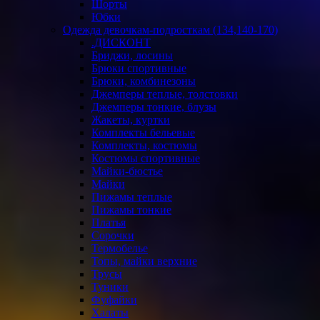
Шорты
Юбки
Одежда девочкам-подросткам (134,140-170)
.ДИСКОНТ
Бриджи, лосины
Брюки спортивные
Брюки, комбинезоны
Джемперы теплые, толстовки
Джемперы тонкие, блузы
Жакеты, куртки
Комплекты бельевые
Комплекты, костюмы
Костюмы спортивные
Майки-бюстье
Майки
Пижамы теплые
Пижамы тонкие
Платья
Сорочки
Термобелье
Топы, майки верхние
Трусы
Туники
Фуфайки
Халаты