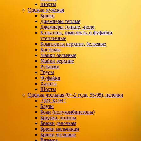
Шорты
Одежда мужская
Брюки
Джемперы теплые
Джемперы тонкие, -поло
Кальсоны, комплекты и фуфайки
утепленные
Комплекты верхние, бельевые
Костюмы
Майки бельевые
Майки верхние
Рубашки
Трусы
Фуфайки
Халаты
Шорты
Одежда ясельная (0+-2 года, 56-98), пеленки
.ДИСКОНТ
Блузы
Боди (полукомбинезоны)
Бриджи, лосины
Брюки девочкам
Брюки мальчикам
Брюки ясельные
Вязанка