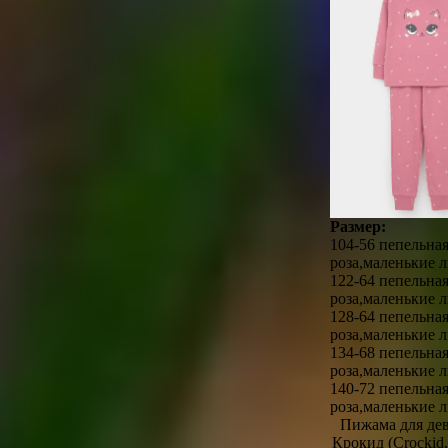
Размер:
104-56 пепельна
роза,маленькие л
122-64 пепельна
роза,маленькие л
128-64 пепельна
роза,маленькие л
134-68 пепельна
роза,маленькие л
140-72 пепельна
роза,маленькие л
Пижама для дев
Крокид (Crocki