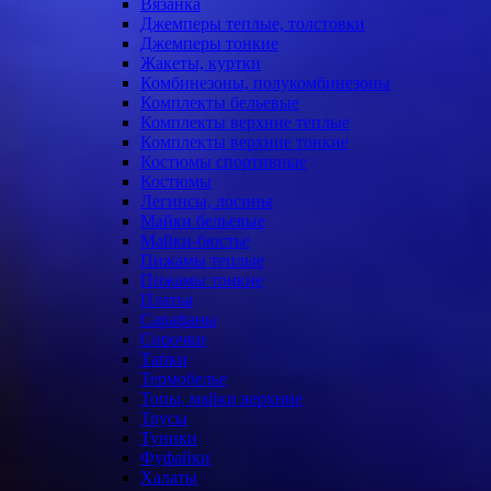
Вязанка
Джемперы теплые, толстовки
Джемперы тонкие
Жакеты, куртки
Комбинезоны, полукомбинезоны
Комплекты бельевые
Комплекты верхние теплые
Комплекты верхние тонкие
Костюмы спортивные
Костюмы
Легинсы, лосины
Майки бельевые
Майки-бюстье
Пижамы теплые
Пижамы тонкие
Платья
Сарафаны
Сорочки
Тапки
Термобелье
Топы, майки верхние
Трусы
Туники
Фуфайки
Халаты