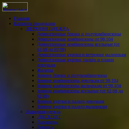
Главная
Каталоги продукции
.ВЕРХНЯЯ ОДЕЖДА
Демисезонные брюки и полукомбинезоны
Демисезонные комбинезоны от 98,104
Демисезонные комбинезоны ясельные (от
62,68 до 92,98)
Демисезонные куртки и ветровки мальчикам
Демисезонные куртки, пальто и плащи
девочкам
Жилеты
Зимние брюки и полукомбинезоны
Зимние комбинезоны девочкам от 98,104
Зимние комбинезоны мальчикам от 98,104
Зимние комбинезоны ясельные (от 62,68 до
92,98)
Зимние куртки и пальто девочкам
Зимние куртки и пальто мальчикам
.Нарядная одежда
.ДИСКОНТ
Джемперы
Легинсы