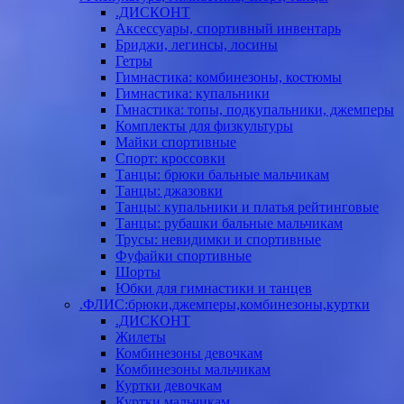
.ДИСКОНТ
Аксессуары, спортивный инвентарь
Бриджи, легинсы, лосины
Гетры
Гимнастика: комбинезоны, костюмы
Гимнастика: купальники
Гмнастика: топы, подкупальники, джемперы
Комплекты для физкультуры
Майки спортивные
Спорт: кроссовки
Танцы: брюки бальные мальчикам
Танцы: джазовки
Танцы: купальники и платья рейтинговые
Танцы: рубашки бальные мальчикам
Трусы: невидимки и спортивные
Фуфайки спортивные
Шорты
Юбки для гимнастики и танцев
.ФЛИС:брюки,джемперы,комбинезоны,куртки
.ДИСКОНТ
Жилеты
Комбинезоны девочкам
Комбинезоны мальчикам
Куртки девочкам
Куртки мальчикам