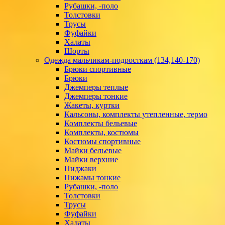
Рубашки, -поло
Толстовки
Трусы
Фуфайки
Халаты
Шорты
Одежда мальчикам-подросткам (134,140-170)
Брюки спортивные
Брюки
Джемперы теплые
Джемперы тонкие
Жакеты, куртки
Кальсоны, комплекты утепленные, термо
Комплекты бельевые
Комплекты, костюмы
Костюмы спортивные
Майки бельевые
Майки верхние
Пиджаки
Пижамы тонкие
Рубашки, -поло
Толстовки
Трусы
Фуфайки
Халаты