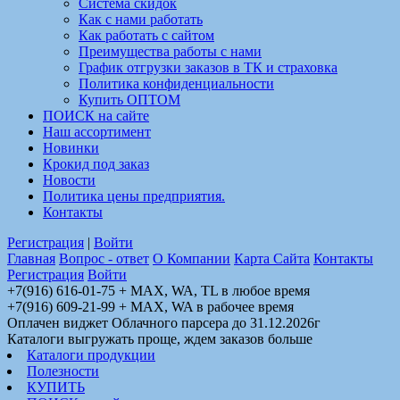
Система скидок
Как с нами работать
Как работать с сайтом
Преимущества работы с нами
График отгрузки заказов в ТК и страховка
Политика конфиденциальности
Купить ОПТОМ
ПОИСК на сайте
Наш ассортимент
Новинки
Крокид под заказ
Новости
Политика цены предприятия.
Контакты
Регистрация
|
Войти
Главная
Вопрос - ответ
О Компании
Карта Сайта
Контакты
Регистрация
Войти
+7(916) 616-01-75 + MAX, WA, TL в любое время
+7(916) 609-21-99 + MAX, WA в рабочее время
Оплачен виджет Облачного парсера до 31.12.2026г
Каталоги выгружать проще, ждем заказов больше
Каталоги продукции
Полезности
КУПИТЬ