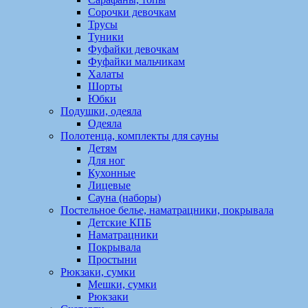
Сорочки девочкам
Трусы
Туники
Фуфайки девочкам
Фуфайки мальчикам
Халаты
Шорты
Юбки
Подушки, одеяла
Одеяла
Полотенца, комплекты для сауны
Детям
Для ног
Кухонные
Лицевые
Сауна (наборы)
Постельное белье, наматрацники, покрывала
Детские КПБ
Наматрацники
Покрывала
Простыни
Рюкзаки, сумки
Мешки, сумки
Рюкзаки