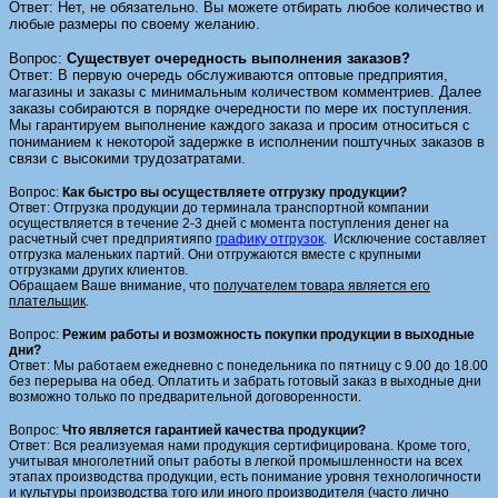
Ответ: Нет, не обязательно. Вы можете отбирать любое количество и
любые размеры по своему желанию.
Вопрос:
Существует очередность выполнения заказов?
Ответ: В первую очередь обслуживаются оптовые предприятия,
магазины и заказы с минимальным количеством комментриев. Далее
заказы собираются в порядке очередности по мере их поступления.
Мы гарантируем выполнение каждого заказа и просим относиться с
пониманием к некоторой задержке в исполнении поштучных заказов в
связи с высокими трудозатратами.
Вопрос:
Как быстро вы осуществляете отгрузку продукции?
Ответ: Отгрузка продукции до терминала транспортной компании
осуществляется в течение 2-3 дней с момента поступления денег на
расчетный счет предприятияпо
графику отгрузок
. Исключение составляет
отгрузка маленьких партий. Они отгружаются вместе с крупными
отгрузками других клиентов.
Обращаем Ваше внимание, что
получателем товара является его
плательщик
.
Вопрос:
Режим работы и возможность покупки продукции в выходные
дни?
Ответ: Мы работаем ежедневно с понедельника по пятницу с 9.00 до 18.00
без перерыва на обед. Оплатить и забрать готовый заказ в выходные дни
возможно только по предварительной договоренности.
Вопрос:
Что является гарантией качества продукции?
Ответ: Вся реализуемая нами продукция сертифицирована. Кроме того,
учитывая многолетний опыт работы в легкой промышленности на всех
этапах производства продукции, есть понимание уровня технологичности
и культуры производства того или иного производителя (часто лично