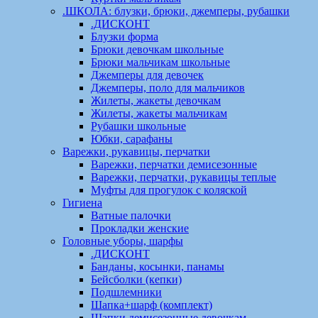
.ШКОЛА: блузки, брюки, джемперы, рубашки
.ДИСКОНТ
Блузки форма
Брюки девочкам школьные
Брюки мальчикам школьные
Джемперы для девочек
Джемперы, поло для мальчиков
Жилеты, жакеты девочкам
Жилеты, жакеты мальчикам
Рубашки школьные
Юбки, сарафаны
Варежки, рукавицы, перчатки
Варежки, перчатки демисезонные
Варежки, перчатки, рукавицы теплые
Муфты для прогулок с коляской
Гигиена
Ватные палочки
Прокладки женские
Головные уборы, шарфы
.ДИСКОНТ
Банданы, косынки, панамы
Бейсболки (кепки)
Подшлемники
Шапка+шарф (комплект)
Шапки демисезонные девочкам