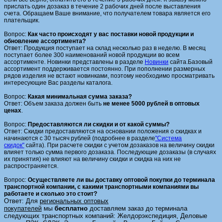
прислать один дозаказ в течение 2 рабочих дней после выставления
счета. Обращаем Ваше внимание, что получателем товара является его
плательщик.
Вопрос:
Как часто происходят у вас поставки новой продукции и
обновление ассортимента?
Ответ: Продукция поступает на склад несколько раз в неделю. В месяц
поступает более 300 наименований новой продукции во всем
ассортименте. Новинки представлены в разделе
Новинки
сайта.Базовый
ассортимент поддерживается постоянно. При пополнении размерных
рядов изделия не встают новинками, поэтому необходимо просматривать
интересующие Вас разделы каталога.
Вопрос:
Какая минимальная сумма заказа?
Ответ: Объем заказа должен быть
не менее 5000 рублей в оптовых
ценах
.
Вопрос:
Предоставляются ли скидки и от какой суммы?
Ответ: Скидки предоставляются на основании положения о скидках и
начинаются с 30 тысяч рублей (подробнее в разделе
"Система
скидок"
сайта). При расчете скидки с учетом дозаказов на величину скидки
влияет только сумма первого дозаказа. Последующие дозаказы (в случаях
их принятия) не влияют на величину скидки и скидка на них не
распространяется.
Вопрос:
Осуществляете ли вы доставку оптовой покупки до терминала
транспортной компании, с какими транспортными компаниями вы
работаете и сколько это стоит?
Ответ: Для
региональных оптовых
покупателей
мы
бесплатно
доставляем заказ до терминала
следующих транспортных компаний: Желдорэкспедиция, Деловые