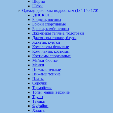
Шорты
Юбки
Одежда девочкам-подросткам (134,140-170)
.ДИСКОНТ
Бриджи, лосины
Брюки спортивные
Брюки, комбинезоны
Джемперы теплые, толстовки
Джемперы тонкие, блузы
Жакеты, куртки
Комплекты бельевые
Комплекты, костюмы
Костюмы спортивные
Майки-бюстье
Майки
Пижамы теплые
Пижамы тонкие
Платья
Сорочки
Термобелье
Топы, майки верхние
Трусы
Туники
Фуфайки
Халаты