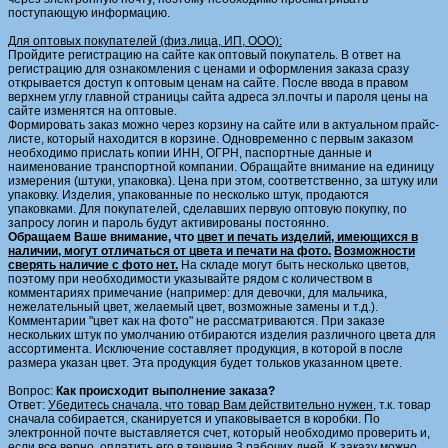
поступающую информацию.
Для оптовых покупателей (физ.лица, ИП, ООО):
Пройдите регистрацию на сайте как оптовый покупатель. В ответ на
регистрацию для ознакомления с ценами и оформления заказа сразу
открывается доступ к оптовым ценам на сайте. После ввода в правом
верхнем углу главной страницы сайта адреса эл.почты и пароля цены на
сайте изменятся на оптовые.
Формировать заказ можно через корзину на сайте или в актуальном прайс-
листе, который находится в корзине.
Одновременно с первым заказом
необходимо прислать копии ИНН, ОГРН, паспортные данные и
наименование транспортной компании. Обращайте внимание на единицу
измерения (штуки, упаковка). Цена при этом, соответственно, за штуку или
упаковку. Изделия, упакованные по несколько штук, продаются
упаковками.
Для покупателей, сделавших первую оптовую покупку, по
запросу логин и пароль будут активированы постоянно.
Обращаем Ваше внимание, что
цвет и печать изделий, имеющихся в
наличии, могут отличаться от цвета и печати на фото.
Возможности
сверять наличие с фото нет.
На складе могут быть несколько цветов,
поэтому при необходимости указывайте рядом с количеством в
комментариях примечание (например: для девочки, для мальчика,
нежелательный цвет, желаемый цвет, возможные замены и т.д.).
Комментарии "цвет как на фото" не рассматриваются. При заказе
нескольких штук по умолчанию отбираются изделия различного цвета для
ассортимента. Исключение составляет продукция, в которой в после
размера указан цвет. Эта продукция будет тольков указанном цвете.
Вопрос:
Как происходит выполнение заказа?
Ответ:
Убедитесь сначала, что товар Вам действительно нужен,
т.к. товар
сначала собирается, сканируется и упаковывается в коробки. По
электронной почте выставляется счет, который необходимо проверить и,
если все верно, оплатить его в течение 3 рабочих дней. К заказу можно