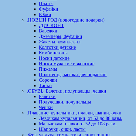
Платья
Фуфайки
Юбки
.НОВЫЙ ГОД (новогодние подарки)
.ДИСКОНТ
Варежки
Джемперы, фуфайки
Жакеты, комплекты
Колготки детские
Комбинезоны
Носки детские
Носки мужские и женские
Пижамы
Полотенца, мешки для подарков
Сорочки
Тапки
.ОБУВЬ: Балетки, полупальцы, чешки
Балетки
Получешки, полупальцы
Чешки
.Плавание: купальники, плавки, шапки, очки
Девочкам купальники, от 52 до 88 разм.
Мальчикам плавки от 52 до 108 разм.
Шапочки, очки, ласты
.Физкультура, гимнастика, спорт, танцы