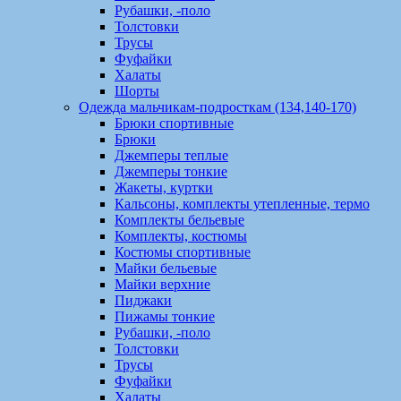
Рубашки, -поло
Толстовки
Трусы
Фуфайки
Халаты
Шорты
Одежда мальчикам-подросткам (134,140-170)
Брюки спортивные
Брюки
Джемперы теплые
Джемперы тонкие
Жакеты, куртки
Кальсоны, комплекты утепленные, термо
Комплекты бельевые
Комплекты, костюмы
Костюмы спортивные
Майки бельевые
Майки верхние
Пиджаки
Пижамы тонкие
Рубашки, -поло
Толстовки
Трусы
Фуфайки
Халаты