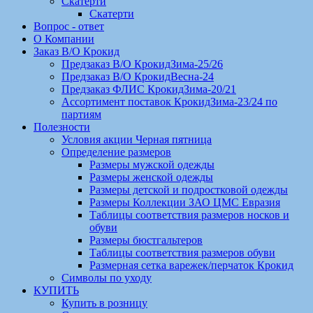
Скатерти
Скатерти
Вопрос - ответ
О Компании
Заказ В/О Крокид
Предзаказ В/О КрокидЗима-25/26
Предзаказ В/О КрокидВесна-24
Предзаказ ФЛИС КрокидЗима-20/21
Ассортимент поставок КрокидЗима-23/24 по
партиям
Полезности
Условия акции Черная пятница
Определение размеров
Размеры мужской одежды
Размеры женской одежды
Размеры детской и подростковой одежды
Размеры Коллекции ЗАО ЦМС Евразия
Таблицы соответствия размеров носков и
обуви
Размеры бюстгальтеров
Таблицы соответствия размеров обуви
Размерная сетка варежек/перчаток Крокид
Символы по уходу
КУПИТЬ
Купить в розницу