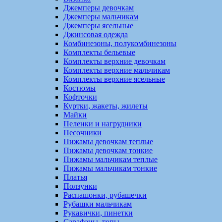
Джемперы девочкам
Джемперы мальчикам
Джемперы ясельные
Джинсовая одежда
Комбинезоны, полукомбинезоны
Комплекты бельевые
Комплекты верхние девочкам
Комплекты верхние мальчикам
Комплекты верхние ясельные
Костюмы
Кофточки
Куртки, жакеты, жилеты
Майки
Пеленки и нагрудники
Песочники
Пижамы девочкам теплые
Пижамы девочкам тонкие
Пижамы мальчикам теплые
Пижамы мальчикам тонкие
Платья
Ползунки
Распашонки, рубашечки
Рубашки мальчикам
Рукавички, пинетки
Сарафаны, топы