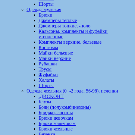
Шорты
Одежда мужская
Брюки
Джемперы теплые
Джемперы тонкие, -поло
Кальсоны, комплекты и фуфайки
утепленные
Комплекты верхние, бельевые
Костюмы
Майки бельевые
Майки верхние
Рубашки
Трусы
Фуфайки
Халаты
Шорты
Одежда ясельная (0+-2 года, 56-98), пеленки
.ДИСКОНТ
Блузы
Боди (полукомбинезоны)
Бриджи, лосины
Брюки девочкам
Брюки мальчикам
Брюки ясельные
Вязанка