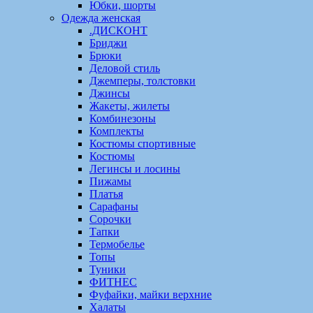
Юбки, шорты
Одежда женская
.ДИСКОНТ
Бриджи
Брюки
Деловой стиль
Джемперы, толстовки
Джинсы
Жакеты, жилеты
Комбинезоны
Комплекты
Костюмы спортивные
Костюмы
Легинсы и лосины
Пижамы
Платья
Сарафаны
Сорочки
Тапки
Термобелье
Топы
Туники
ФИТНЕС
Фуфайки, майки верхние
Халаты