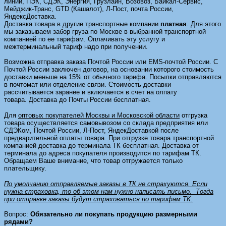
линии, ПЭК, СДЭК, Энергия, Грузлайн, Возовоз, Байкал-Сервис,
Мейджик-Транс, GTD (Кашалот), Л-Пост, почта России,
ЯндексДоставка.
Доставка товара в другие транспортные компании
платная
. Для этого
мы заказываем забор груза по Москве в выбранной транспортной
компанией по ее тарифам. Оплачивать эту услугу и
межтерминальный тариф надо при получении.
Возможна отправка заказа Почтой России или EMS-почтой России. С
Почтой России заключен договор, на основании которого стоимость
доставки меньше на 15% от обычного тарифа. Посылки отправляются
в почтомат или отделение связи. Стоимость доставки
рассчитывается заранее и включается в счет на олпату
товара.
Доставка до Почты России бесплатная.
Для
оптовых покупателей Москвы и Московской области
отгрузка
товара осуществляется самовывозом со склада предприятия или
СДЭКом, Почтой России, Л-Пост, ЯндекДоставкой
после
предварительной оплаты товара. При отгрузке товара транспортной
компанией доставка до терминала ТК бесплатная. Доставка от
терминала до адреса покупателя производится по тарифам ТК.
Обращаем Ваше внимание, что товар отгружается только
плательщику.
По умолчанию отправляемые заказы в ТК не страхуются. Если
нужна страховка, то об этом нам нужно написать письмо. Тогда
при отправке заказы будут страховаться по тарифам ТК.
Вопрос:
Обязательно ли покупать продукцию размерными
рядами?