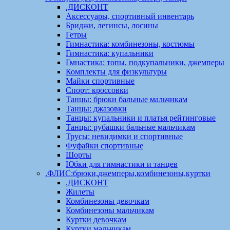
.ДИСКОНТ
Аксессуары, спортивный инвентарь
Бриджи, легинсы, лосины
Гетры
Гимнастика: комбинезоны, костюмы
Гимнастика: купальники
Гмнастика: топы, подкупальники, джемперы
Комплекты для физкультуры
Майки спортивные
Спорт: кроссовки
Танцы: брюки бальные мальчикам
Танцы: джазовки
Танцы: купальники и платья рейтинговые
Танцы: рубашки бальные мальчикам
Трусы: невидимки и спортивные
Фуфайки спортивные
Шорты
Юбки для гимнастики и танцев
.ФЛИС:брюки,джемперы,комбинезоны,куртки
.ДИСКОНТ
Жилеты
Комбинезоны девочкам
Комбинезоны мальчикам
Куртки девочкам
Куртки мальчикам