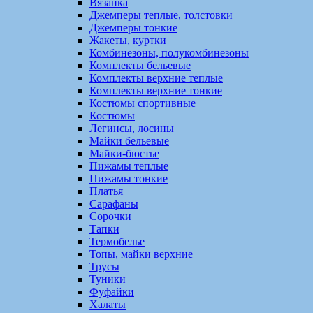
Вязанка
Джемперы теплые, толстовки
Джемперы тонкие
Жакеты, куртки
Комбинезоны, полукомбинезоны
Комплекты бельевые
Комплекты верхние теплые
Комплекты верхние тонкие
Костюмы спортивные
Костюмы
Легинсы, лосины
Майки бельевые
Майки-бюстье
Пижамы теплые
Пижамы тонкие
Платья
Сарафаны
Сорочки
Тапки
Термобелье
Топы, майки верхние
Трусы
Туники
Фуфайки
Халаты