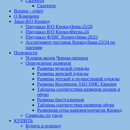
Скатерти
Скатерти
Вопрос - ответ
О Компании
Заказ В/О Крокид
Предзаказ В/О КрокидЗима-25/26
Предзаказ В/О КрокидВесна-24
Предзаказ ФЛИС КрокидЗима-20/21
Ассортимент поставок КрокидЗима-23/24 по
партиям
Полезности
Условия акции Черная пятница
Определение размеров
Размеры мужской одежды
Размеры женской одежды
Размеры детской и подростковой одежды
Размеры Коллекции ЗАО ЦМС Евразия
Таблицы соответствия размеров носков и
обуви
Размеры бюстгальтеров
Таблицы соответствия размеров обуви
Размерная сетка варежек/перчаток Крокид
Символы по уходу
КУПИТЬ
Купить в розницу