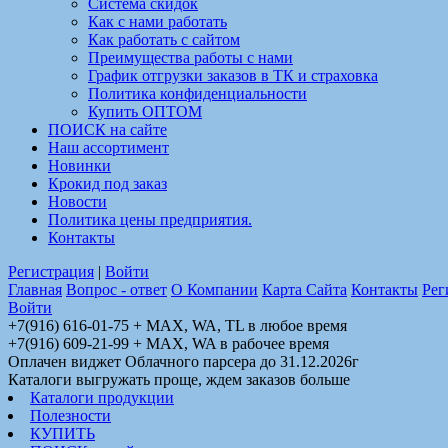
Система скидок
Как с нами работать
Как работать с сайтом
Преимущества работы с нами
График отгрузки заказов в ТК и страховка
Политика конфиденциальности
Купить ОПТОМ
ПОИСК на сайте
Наш ассортимент
Новинки
Крокид под заказ
Новости
Политика цены предприятия.
Контакты
Регистрация
|
Войти
Главная
Вопрос - ответ
О Компании
Карта Сайта
Контакты
Рег
Войти
+7(916) 616-01-75 + MAX, WA, TL в любое время
+7(916) 609-21-99 + MAX, WA в рабочее время
Оплачен виджет Облачного парсера до 31.12.2026г
Каталоги выгружать проще, ждем заказов больше
Каталоги продукции
Полезности
КУПИТЬ