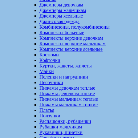
Джемперы девочкам
Джемперы мальчикам
Джемперы ясельные
Джинсовая одежда
Комбинезоны, полукомбинезоны
Комплекты бельевые
Комплекты верхние девочкам
Комплекты верхние мальчикам
Комплекты верхние ясельные
Костюмы
Кофточки
Куртки, жакеты, жилеты
Майки
Пеленки и нагрудники
Песочники
Пижамы девочкам теплые
Пижамы девочкам тонкие
Пижамы мальчикам теплые
Пижамы мальчикам тонкие
Платья
Ползунки
Распашонки, рубашечки
Рубашки мальчикам
Рукавички, пинетки
Сарафаны, топы