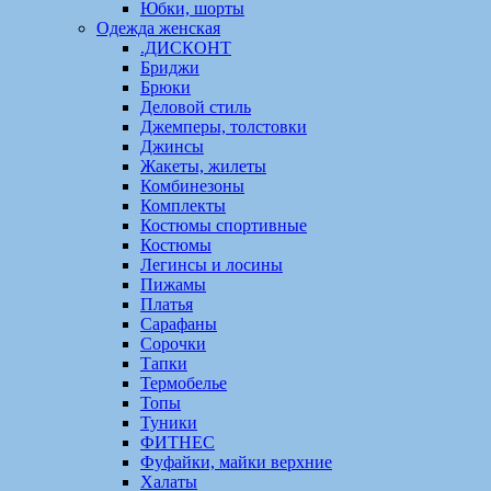
Юбки, шорты
Одежда женская
.ДИСКОНТ
Бриджи
Брюки
Деловой стиль
Джемперы, толстовки
Джинсы
Жакеты, жилеты
Комбинезоны
Комплекты
Костюмы спортивные
Костюмы
Легинсы и лосины
Пижамы
Платья
Сарафаны
Сорочки
Тапки
Термобелье
Топы
Туники
ФИТНЕС
Фуфайки, майки верхние
Халаты