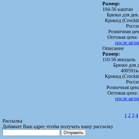
Размер:
104-56 каштан
Брюки для дев.
Крокид (Crock
Росси
Розничная це
Оптовая цена:
после акт
Описание
Размер:
110-56 миндаль
Брюки для д
400591к
Крокид (Crock
Росси
Розничная цен
Оптовая цена:
после акт
1
2
3
4
Рассылка
Добавьте Ваш адрес чтобы получать нашу рассылку