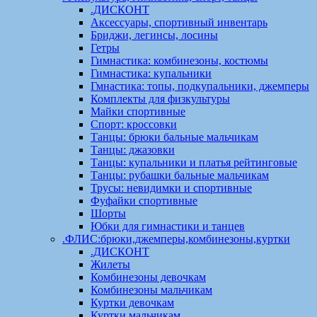
.ДИСКОНТ
Аксессуары, спортивный инвентарь
Бриджи, легинсы, лосины
Гетры
Гимнастика: комбинезоны, костюмы
Гимнастика: купальники
Гмнастика: топы, подкупальники, джемперы
Комплекты для физкультуры
Майки спортивные
Спорт: кроссовки
Танцы: брюки бальные мальчикам
Танцы: джазовки
Танцы: купальники и платья рейтинговые
Танцы: рубашки бальные мальчикам
Трусы: невидимки и спортивные
Фуфайки спортивные
Шорты
Юбки для гимнастики и танцев
.ФЛИС:брюки,джемперы,комбинезоны,куртки
.ДИСКОНТ
Жилеты
Комбинезоны девочкам
Комбинезоны мальчикам
Куртки девочкам
Куртки мальчикам