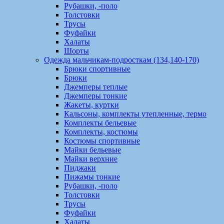
Рубашки, -поло
Толстовки
Трусы
Фуфайки
Халаты
Шорты
Одежда мальчикам-подросткам (134,140-170)
Брюки спортивные
Брюки
Джемперы теплые
Джемперы тонкие
Жакеты, куртки
Кальсоны, комплекты утепленные, термо
Комплекты бельевые
Комплекты, костюмы
Костюмы спортивные
Майки бельевые
Майки верхние
Пиджаки
Пижамы тонкие
Рубашки, -поло
Толстовки
Трусы
Фуфайки
Халаты