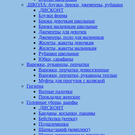
.ШКОЛА: блузки, брюки, джемперы, рубашки
.ДИСКОНТ
Блузки форма
Брюки девочкам школьные
Брюки мальчикам школьные
Джемперы для девочек
Джемперы, поло для мальчиков
Жилеты, жакеты девочкам
Жилеты, жакеты мальчикам
Рубашки школьные
Юбки, сарафаны
Варежки, рукавицы, перчатки
Варежки, перчатки демисезонные
Варежки, перчатки, рукавицы теплые
Муфты для прогулок с коляской
Гигиена
Ватные палочки
Прокладки женские
Головные уборы, шарфы
.ДИСКОНТ
Банданы, косынки, панамы
Бейсболки (кепки)
Подшлемники
Шапка+шарф (комплект)
Шапки демисезонные девочкам