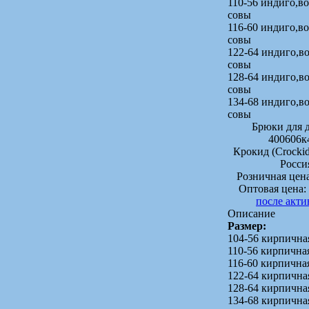
110-56 индиго,в
совы
116-60 индиго,в
совы
122-64 индиго,
совы
128-64 индиго,
совы
134-68 индиго,
совы
Брюки для д
400606к
Крокид (Crock
Росси
Розничная цен
Оптовая цена:
после акт
Описание
Размер:
104-56 кирпична
110-56 кирпична
116-60 кирпична
122-64 кирпична
128-64 кирпична
134-68 кирпична