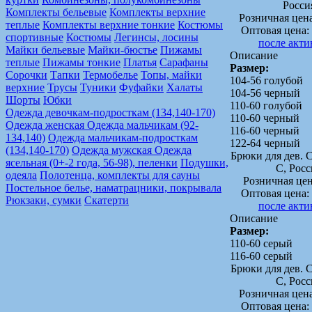
Росси
Комплекты бельевые
Комплекты верхние
Розничная цен
теплые
Комплекты верхние тонкие
Костюмы
Оптовая цена:
спортивные
Костюмы
Легинсы, лосины
после акт
Майки бельевые
Майки-бюстье
Пижамы
Описание
теплые
Пижамы тонкие
Платья
Сарафаны
Размер:
Сорочки
Тапки
Термобелье
Топы, майки
104-56 голубой
верхние
Трусы
Туники
Фуфайки
Халаты
104-56 черный
Шорты
Юбки
110-60 голубой
Одежда девочкам-подросткам (134,140-170)
110-60 черный
Одежда женская
Одежда мальчикам (92-
116-60 черный
134,140)
Одежда мальчикам-подросткам
122-64 черный
(134,140-170)
Одежда мужская
Одежда
Брюки для дев.
ясельная (0+-2 года, 56-98), пеленки
Подушки,
C, Росс
одеяла
Полотенца, комплекты для сауны
Розничная це
Постельное белье, наматрацники, покрывала
Оптовая цена:
Рюкзаки, сумки
Скатерти
после акт
Описание
Размер:
110-60 серый
116-60 серый
Брюки для дев.
C, Росс
Розничная цен
Оптовая цена: