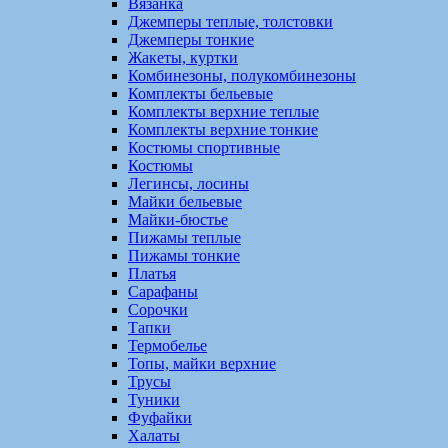
Вязанка
Джемперы теплые, толстовки
Джемперы тонкие
Жакеты, куртки
Комбинезоны, полукомбинезоны
Комплекты бельевые
Комплекты верхние теплые
Комплекты верхние тонкие
Костюмы спортивные
Костюмы
Легинсы, лосины
Майки бельевые
Майки-бюстье
Пижамы теплые
Пижамы тонкие
Платья
Сарафаны
Сорочки
Тапки
Термобелье
Топы, майки верхние
Трусы
Туники
Фуфайки
Халаты