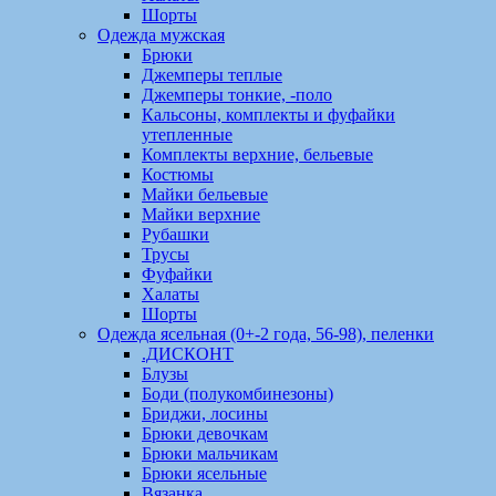
Шорты
Одежда мужская
Брюки
Джемперы теплые
Джемперы тонкие, -поло
Кальсоны, комплекты и фуфайки
утепленные
Комплекты верхние, бельевые
Костюмы
Майки бельевые
Майки верхние
Рубашки
Трусы
Фуфайки
Халаты
Шорты
Одежда ясельная (0+-2 года, 56-98), пеленки
.ДИСКОНТ
Блузы
Боди (полукомбинезоны)
Бриджи, лосины
Брюки девочкам
Брюки мальчикам
Брюки ясельные
Вязанка