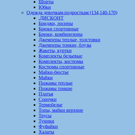
Шорты
Юбки
Одежда девочкам-подросткам (134,140-170)
.ДИСКОНТ
Бриджи, лосины
Брюки спортивные
Брюки, комбинезоны
Джемперы теплые, толстовки
Джемперы тонкие, блузы
Жакеты, куртки
Комплекты бельевые
Комплекты, костюмы
Костюмы спортивные
Майки-бюстье
Майки
Пижамы теплые
Пижамы тонкие
Платья
Сорочки
Термобелье
Топы, майки верхние
Трусы
Туники
Фуфайки
Халаты