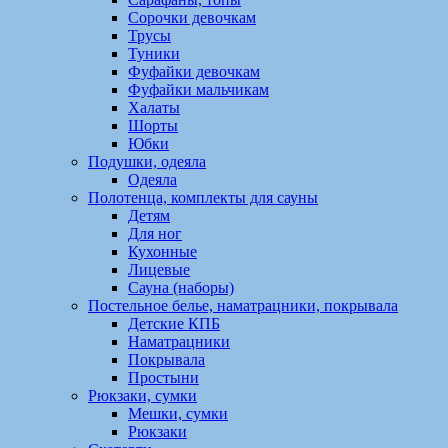
Сорочки девочкам
Трусы
Туники
Фуфайки девочкам
Фуфайки мальчикам
Халаты
Шорты
Юбки
Подушки, одеяла
Одеяла
Полотенца, комплекты для сауны
Детям
Для ног
Кухонные
Лицевые
Сауна (наборы)
Постельное белье, наматрацники, покрывала
Детские КПБ
Наматрацники
Покрывала
Простыни
Рюкзаки, сумки
Мешки, сумки
Рюкзаки