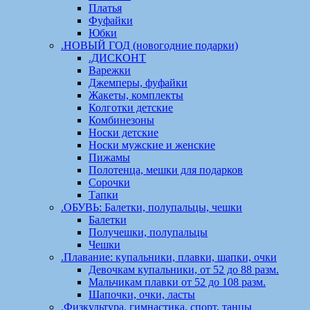
Платья
Фуфайки
Юбки
.НОВЫЙ ГОД (новогодние подарки)
.ДИСКОНТ
Варежки
Джемперы, фуфайки
Жакеты, комплекты
Колготки детские
Комбинезоны
Носки детские
Носки мужские и женские
Пижамы
Полотенца, мешки для подарков
Сорочки
Тапки
.ОБУВЬ: Балетки, полупальцы, чешки
Балетки
Получешки, полупальцы
Чешки
.Плавание: купальники, плавки, шапки, очки
Девочкам купальники, от 52 до 88 разм.
Мальчикам плавки от 52 до 108 разм.
Шапочки, очки, ласты
.Физкультура, гимнастика, спорт, танцы