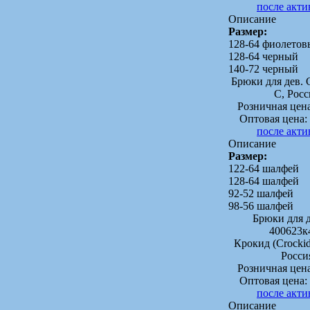
после акт
Описание
Размер:
128-64 фиолето
128-64 черный
140-72 черный
Брюки для дев. 
C, Росс
Розничная цен
Оптовая цена:
после акт
Описание
Размер:
122-64 шалфей
128-64 шалфей
92-52 шалфей
98-56 шалфей
Брюки для д
400623к
Крокид (Crock
Росси
Розничная цен
Оптовая цена:
после акт
Описание