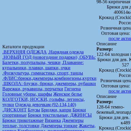
98-56 кирпичная
Брюки для д
400614к
Крокид (Crock
Росси
Розничная цен
Оптовая цена:
после акт
Описание
Каталоги продукции
Размер:
.ВЕРХНЯЯ ОДЕЖДА
.Нарядная одежда
122-64 холодная 
.НОВЫЙ ГОД (новогодние подарки)
.ОБУВЬ:
Брюки для дев. 
Балетки, полупальцы, чешки
.Плавание:
527
купальники, плавки, шапки, очки
Крокид (Crock
.Физкультура, гимнастика, спорт, танцы
Росси
.ФЛИС:брюки,джемперы,комбинезоны,куртки
Розничная цен
.ШКОЛА: блузки, брюки, джемперы, рубашки
Оптовая цена:
Варежки, рукавицы, перчатки
Гигиена
после акт
Головные уборы, шарфы
Женское белье
Описание
КОЛГОТКИ, НОСКИ, гольфы, легинсы,
Размер:
чулки
Одежда девочкам (92-134,140)
128-64 темно-
.ДИСКОНТ
Блузы
Бриджи, капри
Брюки
бежевый,леопар
спортивные
Брюки текстильные, ДЖИНСЫ
Брюки для дев.
Брюки трикотажные
Вязанка
Джемперы
к489
теплые, толстовки
Джемперы тонкие
Жакеты,
Крокид (Crock
куртки
Комбинезоны, полукомбинезоны