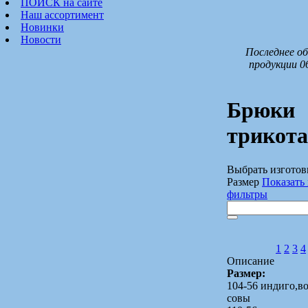
ПОИСК на сайте
Наш ассортимент
Новинки
Новости
Последнее об
продукции 0
Брюки
трикот
Выбрать изготов
Размер
Показать 
фильтры
1
2
3
4
Описание
Размер:
104-56 индиго,
совы