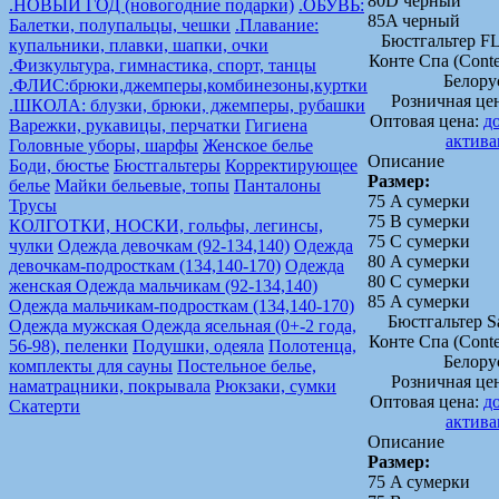
80D черный
.НОВЫЙ ГОД (новогодние подарки)
.ОБУВЬ:
85A черный
Балетки, полупальцы, чешки
.Плавание:
Бюстгальтер F
купальники, плавки, шапки, очки
Конте Спа (Conte
.Физкультура, гимнастика, спорт, танцы
Белору
.ФЛИС:брюки,джемперы,комбинезоны,куртки
Розничная це
.ШКОЛА: блузки, брюки, джемперы, рубашки
Оптовая цена:
д
Варежки, рукавицы, перчатки
Гигиена
актив
Головные уборы, шарфы
Женское белье
Описание
Боди, бюстье
Бюстгальтеры
Корректирующее
Размер:
белье
Майки бельевые, топы
Панталоны
75 A сумерки
Трусы
75 B сумерки
КОЛГОТКИ, НОСКИ, гольфы, легинсы,
75 C сумерки
чулки
Одежда девочкам (92-134,140)
Одежда
80 A сумерки
девочкам-подросткам (134,140-170)
Одежда
80 C сумерки
женская
Одежда мальчикам (92-134,140)
85 A сумерки
Одежда мальчикам-подросткам (134,140-170)
Бюстгальтер S
Одежда мужская
Одежда ясельная (0+-2 года,
Конте Спа (Conte
56-98), пеленки
Подушки, одеяла
Полотенца,
Белору
комплекты для сауны
Постельное белье,
Розничная це
наматрацники, покрывала
Рюкзаки, сумки
Оптовая цена:
д
Скатерти
актив
Описание
Размер:
75 A сумерки