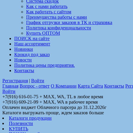
Система скидок
Как с нами работать
Как работать с сайтом
Преимущества работы с нами
График отгрузки заказов в ТК и страховка
Политика конфиденциальности
Купить ОПТОМ
ПОИСК на сайте
Наш ассортимент
Новинки
Крокид под заказ
Новости
Политика цены предприятия.
Контакты
Регистрация
|
Войти
Главная
Вопрос - ответ
О Компании
Карта Сайта
Контакты
Рег
Войти
+7(916) 616-01-75 + MAX, WA, TL в любое время
+7(916) 609-21-99 + MAX, WA в рабочее время
Оплачен виджет Облачного парсера до 31.12.2026г
Каталоги выгружать проще, ждем заказов больше
Каталоги продукции
Полезности
КУПИТЬ