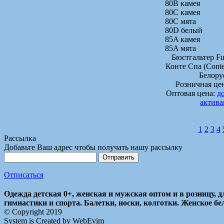
80B камея
80C камея
80C мята
80D белый
85A камея
85A мята
Бюстгальтер Fu
Конте Спа (Conte
Белору
Розничная це
Оптовая цена:
д
актив
1
2
3
4
Рассылка
Добавьте Ваш адрес чтобы получать нашу рассылку
Отписаться
Одежда детская 0+, женская и мужская оптом и в розницу, д
гимнастики и спорта. Балетки, носки, колготки. Женское бе
© Copyright 2019
System is Created by
WebEvim