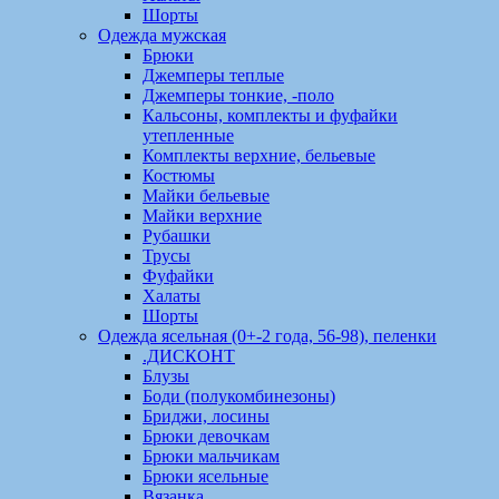
Шорты
Одежда мужская
Брюки
Джемперы теплые
Джемперы тонкие, -поло
Кальсоны, комплекты и фуфайки
утепленные
Комплекты верхние, бельевые
Костюмы
Майки бельевые
Майки верхние
Рубашки
Трусы
Фуфайки
Халаты
Шорты
Одежда ясельная (0+-2 года, 56-98), пеленки
.ДИСКОНТ
Блузы
Боди (полукомбинезоны)
Бриджи, лосины
Брюки девочкам
Брюки мальчикам
Брюки ясельные
Вязанка