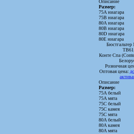
Описание
Размер:
75A ниагара
75B ниагара
80A ниагара
80B ниагара
80D ниагара
80Е ниагара
Бюстгальте
TB61
Конте Спа (Conte
Белору
Розничная це
Оптовая цена:
д
актив
Описание
Размер:
75A белый
75A мята
75C белый
75C камея
75C мята
80A белый
80A камея
80A мята