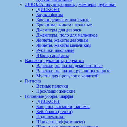
.ШКОЛА: блузки, брюки, джемперы, рубашки
.ДИСКОНТ
Блузки форма
Брюки девочкам школьные
Брюки мальчикам школьные
Джемперы для девочек
Джемперы, поло для мальчиков
Жилеты, жакеты девочкам
Жилеты, жакеты мальчикам
Рубашки школьные
Юбки, сарафаны
Варежки, рукавицы, перчатки
Варежки, перчатки демисезонные
Варежки, перчатки, рукавицы теплые
Муфты для прогулок с коляской
Гигиена
Ватные палочки
Прокладки женские
Головные уборы, шарфы
.ДИСКОНТ
Банданы, косынки, панамы
Бейсболки (кепки)
Подшлемники
Шапка+шарф (комплект)
Шапки демисезонные девочкам