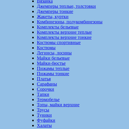
Вязанка
Джемперы теплые, толстовки
Джемперы тонкие
Жакеты, куртки
Комбинезоны, полукомбинезоны
Комплекты бельевые
Комплекты верхние теплые
Комплекты верхние тонкие
Костюмы спортивные
Костюмы
Легинсы, лосины
Майки бельевые
Майки-бюстье
Пижамы теплые
Пижамы тонкие
Платья
Сарафаны
Сорочки
Тапки
Термобелье
Топы, майки верхние
Трусы
Туники
Фуфайки
Халаты