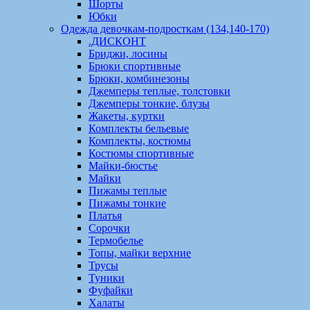
Шорты
Юбки
Одежда девочкам-подросткам (134,140-170)
.ДИСКОНТ
Бриджи, лосины
Брюки спортивные
Брюки, комбинезоны
Джемперы теплые, толстовки
Джемперы тонкие, блузы
Жакеты, куртки
Комплекты бельевые
Комплекты, костюмы
Костюмы спортивные
Майки-бюстье
Майки
Пижамы теплые
Пижамы тонкие
Платья
Сорочки
Термобелье
Топы, майки верхние
Трусы
Туники
Фуфайки
Халаты