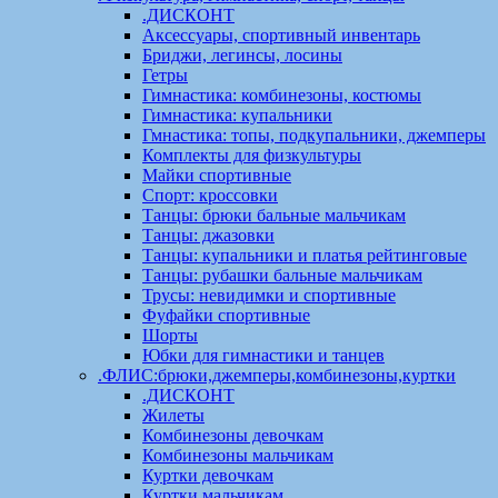
.ДИСКОНТ
Аксессуары, спортивный инвентарь
Бриджи, легинсы, лосины
Гетры
Гимнастика: комбинезоны, костюмы
Гимнастика: купальники
Гмнастика: топы, подкупальники, джемперы
Комплекты для физкультуры
Майки спортивные
Спорт: кроссовки
Танцы: брюки бальные мальчикам
Танцы: джазовки
Танцы: купальники и платья рейтинговые
Танцы: рубашки бальные мальчикам
Трусы: невидимки и спортивные
Фуфайки спортивные
Шорты
Юбки для гимнастики и танцев
.ФЛИС:брюки,джемперы,комбинезоны,куртки
.ДИСКОНТ
Жилеты
Комбинезоны девочкам
Комбинезоны мальчикам
Куртки девочкам
Куртки мальчикам