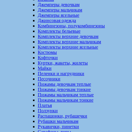
Джемперы девочкам
Джемперы мальчикам
Джемперы ясельные
Джинсовая одежда
Комбинезоны, полукомбинезоны
Комплекты бельевые
Комплекты верхние девочкам
Комплекты верхние мальчикам
Комплекты верхние ясельные
Костюмы
Кофточки
Куртки, жакеты, жилеты
Майки
Пеленки и нагрудники
Песочники
Пижамы девочкам теплые
Пижамы девочкам тонкие
Пижамы мальчикам теплые
Пижамы мальчикам тонкие
Платья
Ползунки
Распашонки, рубашечки
Рубашки мальчикам
Рукавички, пинетки
Сарафаны, топы