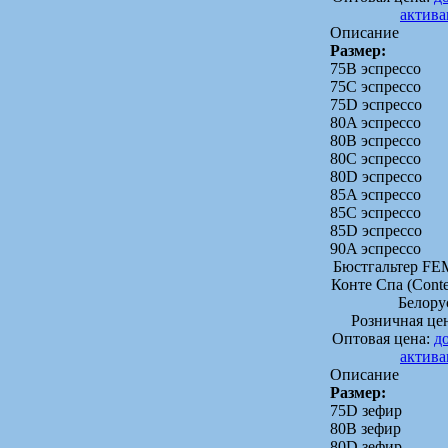
актив
Описание
Размер:
75B эспрессо
75C эспрессо
75D эспрессо
80A эспрессо
80B эспрессо
80C эспрессо
80D эспрессо
85A эспрессо
85C эспрессо
85D эспрессо
90A эспрессо
Бюстгальтер F
Конте Спа (Conte
Белору
Розничная це
Оптовая цена:
д
актив
Описание
Размер:
75D зефир
80B зефир
80D зефир