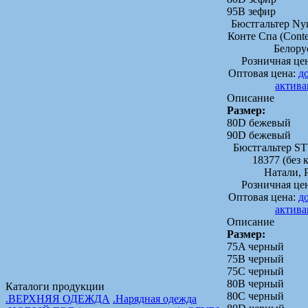
95B зефир
Бюстгальтер N
Конте Спа (Conte
Белору
Розничная це
Оптовая цена:
д
актив
Описание
Размер:
80D бежевый
90D бежевый
Бюстгальтер 
18377 (без 
Натали, 
Розничная це
Оптовая цена:
д
актив
Описание
Размер:
75A черный
75B черный
75C черный
80B черный
Каталоги продукции
80C черный
.ВЕРХНЯЯ ОДЕЖДА
.Нарядная одежда