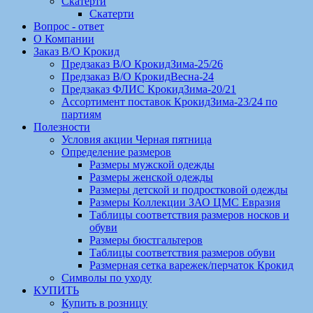
Скатерти
Скатерти
Вопрос - ответ
О Компании
Заказ В/О Крокид
Предзаказ В/О КрокидЗима-25/26
Предзаказ В/О КрокидВесна-24
Предзаказ ФЛИС КрокидЗима-20/21
Ассортимент поставок КрокидЗима-23/24 по
партиям
Полезности
Условия акции Черная пятница
Определение размеров
Размеры мужской одежды
Размеры женской одежды
Размеры детской и подростковой одежды
Размеры Коллекции ЗАО ЦМС Евразия
Таблицы соответствия размеров носков и
обуви
Размеры бюстгальтеров
Таблицы соответствия размеров обуви
Размерная сетка варежек/перчаток Крокид
Символы по уходу
КУПИТЬ
Купить в розницу