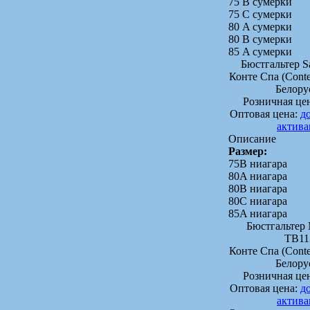
75 B сумерки
75 C сумерки
80 A сумерки
80 B сумерки
85 A сумерки
Бюстгальтер S
Конте Спа (Conte
Белору
Розничная це
Оптовая цена:
д
актив
Описание
Размер:
75B ниагара
80A ниагара
80B ниагара
80C ниагара
85A ниагара
Бюстгальте
TB11
Конте Спа (Conte
Белору
Розничная це
Оптовая цена:
д
актив