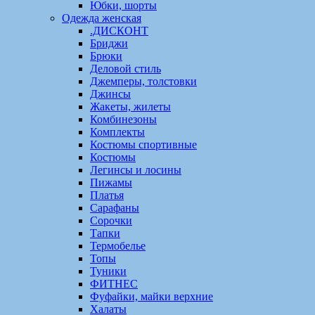
Юбки, шорты
Одежда женская
.ДИСКОНТ
Бриджи
Брюки
Деловой стиль
Джемперы, толстовки
Джинсы
Жакеты, жилеты
Комбинезоны
Комплекты
Костюмы спортивные
Костюмы
Легинсы и лосины
Пижамы
Платья
Сарафаны
Сорочки
Тапки
Термобелье
Топы
Туники
ФИТНЕС
Фуфайки, майки верхние
Халаты