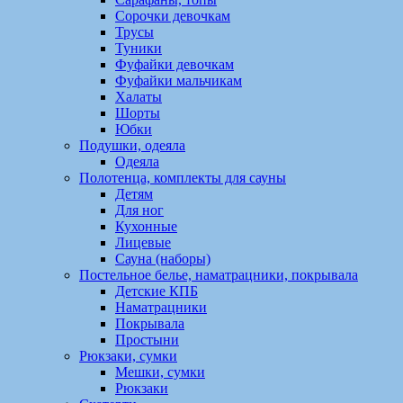
Сорочки девочкам
Трусы
Туники
Фуфайки девочкам
Фуфайки мальчикам
Халаты
Шорты
Юбки
Подушки, одеяла
Одеяла
Полотенца, комплекты для сауны
Детям
Для ног
Кухонные
Лицевые
Сауна (наборы)
Постельное белье, наматрацники, покрывала
Детские КПБ
Наматрацники
Покрывала
Простыни
Рюкзаки, сумки
Мешки, сумки
Рюкзаки