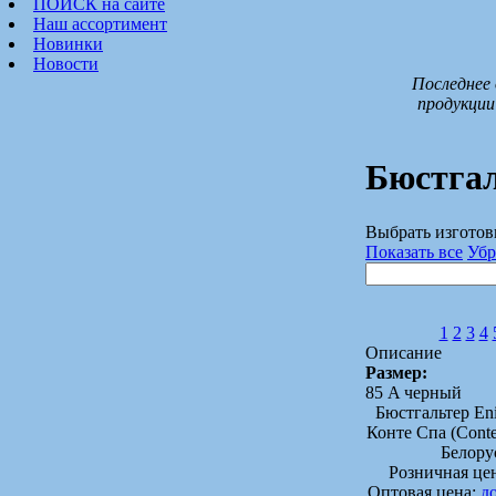
ПОИСК на сайте
Наш ассортимент
Новинки
Новости
Последнее 
продукции
Бюстга
Выбрать изготов
Показать все
Убр
1
2
3
4
Описание
Размер:
85 A черный
Бюстгальтер E
Конте Спа (Conte
Белору
Розничная це
Оптовая цена:
д