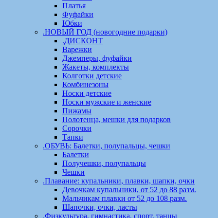
Платья
Фуфайки
Юбки
.НОВЫЙ ГОД (новогодние подарки)
.ДИСКОНТ
Варежки
Джемперы, фуфайки
Жакеты, комплекты
Колготки детские
Комбинезоны
Носки детские
Носки мужские и женские
Пижамы
Полотенца, мешки для подарков
Сорочки
Тапки
.ОБУВЬ: Балетки, полупальцы, чешки
Балетки
Получешки, полупальцы
Чешки
.Плавание: купальники, плавки, шапки, очки
Девочкам купальники, от 52 до 88 разм.
Мальчикам плавки от 52 до 108 разм.
Шапочки, очки, ласты
.Физкультура, гимнастика, спорт, танцы