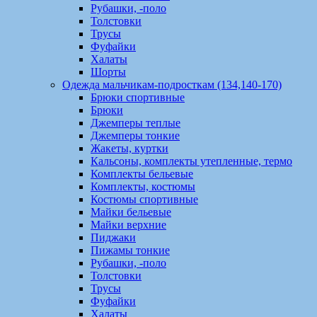
Рубашки, -поло
Толстовки
Трусы
Фуфайки
Халаты
Шорты
Одежда мальчикам-подросткам (134,140-170)
Брюки спортивные
Брюки
Джемперы теплые
Джемперы тонкие
Жакеты, куртки
Кальсоны, комплекты утепленные, термо
Комплекты бельевые
Комплекты, костюмы
Костюмы спортивные
Майки бельевые
Майки верхние
Пиджаки
Пижамы тонкие
Рубашки, -поло
Толстовки
Трусы
Фуфайки
Халаты