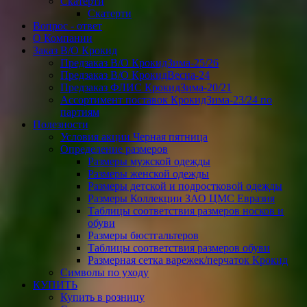
Скатерти
Скатерти
Вопрос - ответ
О Компании
Заказ В/О Крокид
Предзаказ В/О КрокидЗима-25/26
Предзаказ В/О КрокидВесна-24
Предзаказ ФЛИС КрокидЗима-20/21
Ассортимент поставок КрокидЗима-23/24 по
партиям
Полезности
Условия акции Черная пятница
Определение размеров
Размеры мужской одежды
Размеры женской одежды
Размеры детской и подростковой одежды
Размеры Коллекции ЗАО ЦМС Евразия
Таблицы соответствия размеров носков и
обуви
Размеры бюстгальтеров
Таблицы соответствия размеров обуви
Размерная сетка варежек/перчаток Крокид
Символы по уходу
КУПИТЬ
Купить в розницу