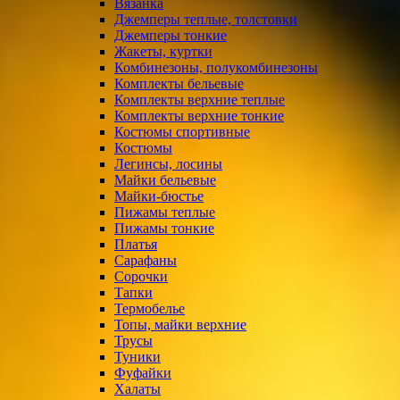
Вязанка
Джемперы теплые, толстовки
Джемперы тонкие
Жакеты, куртки
Комбинезоны, полукомбинезоны
Комплекты бельевые
Комплекты верхние теплые
Комплекты верхние тонкие
Костюмы спортивные
Костюмы
Легинсы, лосины
Майки бельевые
Майки-бюстье
Пижамы теплые
Пижамы тонкие
Платья
Сарафаны
Сорочки
Тапки
Термобелье
Топы, майки верхние
Трусы
Туники
Фуфайки
Халаты