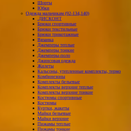
Шорты
Юбки
Одежда мальчикам (92-134,140)
.ДИСКОНТ
Брюки спортивные
Брюки текстильные
Брюки трикотажные
Вязанка
Джемперы теплые
Джемперы тонкие
Джемперы-поло
Джинсовая одежда
Жилеты
Кальсоны, утепленные комплекты, термо
Комбинезоны
Комплекты бельевые
Комплекты верхние теплые
Комплекты верхние тонкие
Костюмы спортивные
Костюмы
Куртки, жакеты
Майки бельевые
Майки верхние
Пижамы теплые
Пижамы тонкие