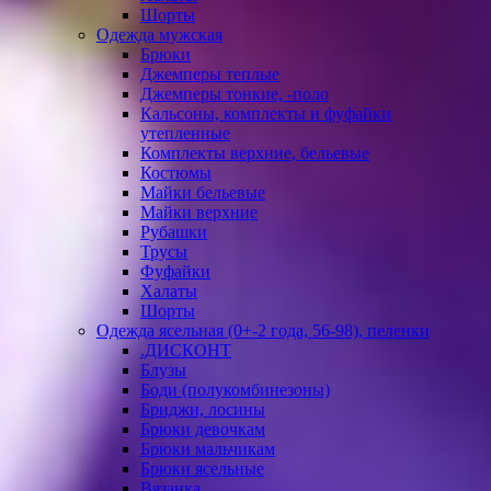
Шорты
Одежда мужская
Брюки
Джемперы теплые
Джемперы тонкие, -поло
Кальсоны, комплекты и фуфайки
утепленные
Комплекты верхние, бельевые
Костюмы
Майки бельевые
Майки верхние
Рубашки
Трусы
Фуфайки
Халаты
Шорты
Одежда ясельная (0+-2 года, 56-98), пеленки
.ДИСКОНТ
Блузы
Боди (полукомбинезоны)
Бриджи, лосины
Брюки девочкам
Брюки мальчикам
Брюки ясельные
Вязанка