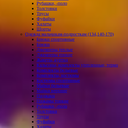
Рубашки, -поло
Толстовки
Трусы
Фуфайки
Халаты
Шорты
Одежда мальчикам-подросткам (134,140-170)
Брюки спортивные
Брюки
Джемперы теплые
Джемперы тонкие
Жакеты, куртки
Кальсоны, комплекты утепленные, термо
Комплекты бельевые
Комплекты, костюмы
Костюмы спортивные
Майки бельевые
Майки верхние
Пиджаки
Пижамы тонкие
Рубашки, -поло
Толстовки
Трусы
Фуфайки
Халаты