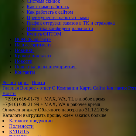
Система скидок
Как с нами работать
Как работать с сайтом
Преимущества работы с нами
График отгрузки заказов в ТК и страховка
Политика конфиденциальности
Купить ОПТОМ
ПОИСК на сайте
Наш ассортимент
Новинки
Крокид под заказ
Новости
Политика цены предприятия.
Контакты
Регистрация
|
Войти
Главная
Вопрос - ответ
О Компании
Карта Сайта
Контакты
Рег
Войти
+7(916) 616-01-75 + MAX, WA, TL в любое время
+7(916) 609-21-99 + MAX, WA в рабочее время
Оплачен виджет Облачного парсера до 31.12.2026г
Каталоги выгружать проще, ждем заказов больше
Каталоги продукции
Полезности
КУПИТЬ