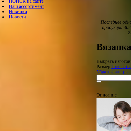
ПОИСК на сайте
Наш ассортимент
Новинки
Новости
Последнее обн
продукции 30.
2
Вязанк
Выбрать изготов
Размер
Показать 
Убрать фильтры
Описание