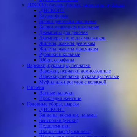
.ШКОЛА: блузки, брюки, джемперы, рубашки
.ДИСКОНТ
Блузки форма
Брюки девочкам школьные
Брюки мальчикам школьные
Джемперы для девочек
Джемперы, поло для мальчиков
Жилеты, жакеты девочкам
Жилеты, жакеты мальчикам
Рубашки школьные
Юбки, сарафаны
Варежки, рукавицы, перчатки
Варежки, перчатки демисезонные
Варежки, перчатки, рукавицы теплые
Муфты для прогулок с коляской
Гигиена
Ватные палочки
Прокладки женские
Головные уборы, шарфы
.ДИСКОНТ
Банданы, косынки, панамы
Бейсболки (кепки)
Подшлемники
Шапка+шарф (комплект)
Шапки демисезонные девочкам