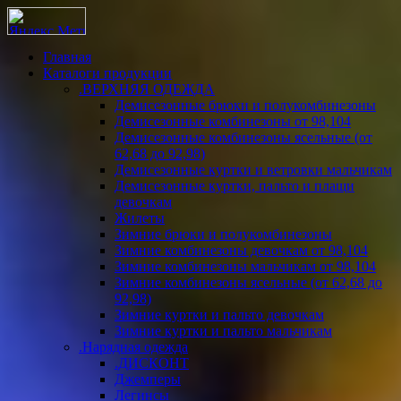
Главная
Каталоги продукции
.ВЕРХНЯЯ ОДЕЖДА
Демисезонные брюки и полукомбинезоны
Демисезонные комбинезоны от 98,104
Демисезонные комбинезоны ясельные (от
62,68 до 92,98)
Демисезонные куртки и ветровки мальчикам
Демисезонные куртки, пальто и плащи
девочкам
Жилеты
Зимние брюки и полукомбинезоны
Зимние комбинезоны девочкам от 98,104
Зимние комбинезоны мальчикам от 98,104
Зимние комбинезоны ясельные (от 62,68 до
92,98)
Зимние куртки и пальто девочкам
Зимние куртки и пальто мальчикам
.Нарядная одежда
.ДИСКОНТ
Джемперы
Легинсы