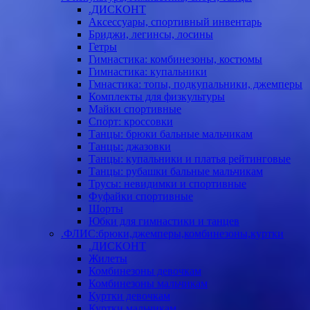
.ДИСКОНТ
Аксессуары, спортивный инвентарь
Бриджи, легинсы, лосины
Гетры
Гимнастика: комбинезоны, костюмы
Гимнастика: купальники
Гмнастика: топы, подкупальники, джемперы
Комплекты для физкультуры
Майки спортивные
Спорт: кроссовки
Танцы: брюки бальные мальчикам
Танцы: джазовки
Танцы: купальники и платья рейтинговые
Танцы: рубашки бальные мальчикам
Трусы: невидимки и спортивные
Фуфайки спортивные
Шорты
Юбки для гимнастики и танцев
.ФЛИС:брюки,джемперы,комбинезоны,куртки
.ДИСКОНТ
Жилеты
Комбинезоны девочкам
Комбинезоны мальчикам
Куртки девочкам
Куртки мальчикам