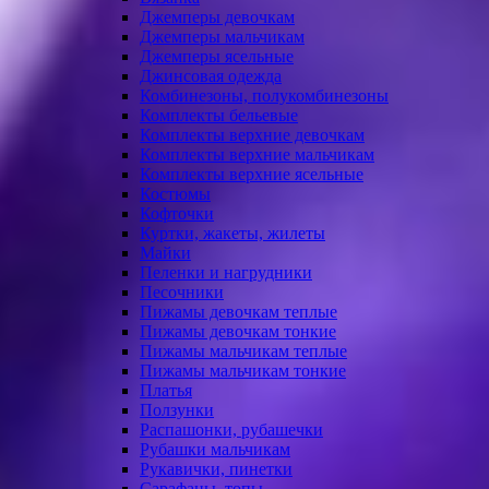
Джемперы девочкам
Джемперы мальчикам
Джемперы ясельные
Джинсовая одежда
Комбинезоны, полукомбинезоны
Комплекты бельевые
Комплекты верхние девочкам
Комплекты верхние мальчикам
Комплекты верхние ясельные
Костюмы
Кофточки
Куртки, жакеты, жилеты
Майки
Пеленки и нагрудники
Песочники
Пижамы девочкам теплые
Пижамы девочкам тонкие
Пижамы мальчикам теплые
Пижамы мальчикам тонкие
Платья
Ползунки
Распашонки, рубашечки
Рубашки мальчикам
Рукавички, пинетки
Сарафаны, топы