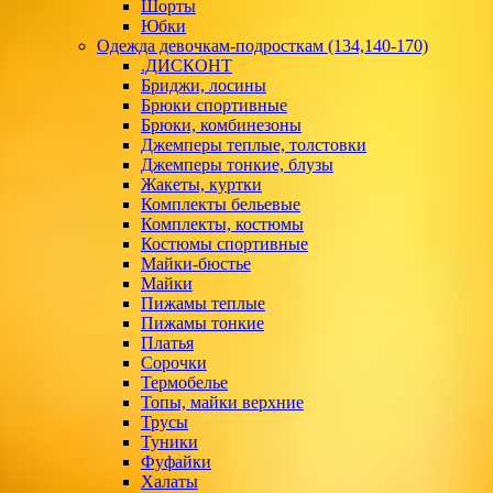
Шорты
Юбки
Одежда девочкам-подросткам (134,140-170)
.ДИСКОНТ
Бриджи, лосины
Брюки спортивные
Брюки, комбинезоны
Джемперы теплые, толстовки
Джемперы тонкие, блузы
Жакеты, куртки
Комплекты бельевые
Комплекты, костюмы
Костюмы спортивные
Майки-бюстье
Майки
Пижамы теплые
Пижамы тонкие
Платья
Сорочки
Термобелье
Топы, майки верхние
Трусы
Туники
Фуфайки
Халаты