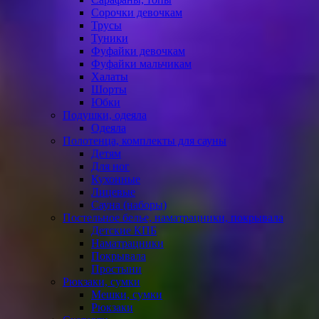
Сорочки девочкам
Трусы
Туники
Фуфайки девочкам
Фуфайки мальчикам
Халаты
Шорты
Юбки
Подушки, одеяла
Одеяла
Полотенца, комплекты для сауны
Детям
Для ног
Кухонные
Лицевые
Сауна (наборы)
Постельное белье, наматрацники, покрывала
Детские КПБ
Наматрацники
Покрывала
Простыни
Рюкзаки, сумки
Мешки, сумки
Рюкзаки