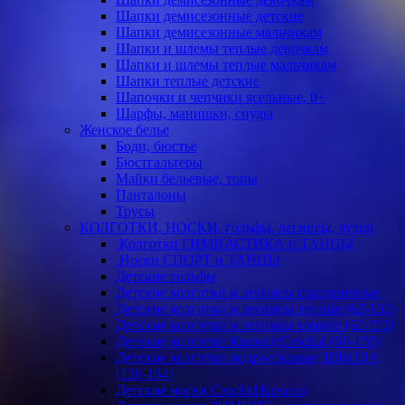
Шапки демисезонные детские
Шапки демисезонные мальчикам
Шапки и шлемы теплые девочкам
Шапки и шлемы теплые мальчикам
Шапки теплые детские
Шапочки и чепчики ясельные, 0+
Шарфы, манишки, снуды
Женское белье
Боди, бюстье
Бюстгальтеры
Майки бельевые, топы
Панталоны
Трусы
КОЛГОТКИ, НОСКИ, гольфы, легинсы, чулки
.Колготки ГИМНАСТИКА и ТАНЦЫ
.Носки СПОРТ и ТАНЦЫ
Детские гольфы
Детские колготки и легинсы праздничные
Детские колготки и легинсы теплые (62-152)
Детские колготки и легинсы тонкие (62-152)
Детские колготки Крокид/Crockid (68-158)
Детские колготки подростковые, ШКОЛА
(128-164)
Детские носки Crockid/Крокид