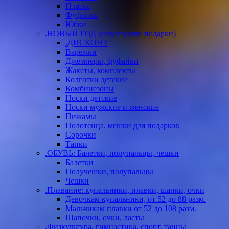
Платья
Фуфайки
Юбки
.НОВЫЙ ГОД (новогодние подарки)
.ДИСКОНТ
Варежки
Джемперы, фуфайки
Жакеты, комплекты
Колготки детские
Комбинезоны
Носки детские
Носки мужские и женские
Пижамы
Полотенца, мешки для подарков
Сорочки
Тапки
.ОБУВЬ: Балетки, полупальцы, чешки
Балетки
Получешки, полупальцы
Чешки
.Плавание: купальники, плавки, шапки, очки
Девочкам купальники, от 52 до 88 разм.
Мальчикам плавки от 52 до 108 разм.
Шапочки, очки, ласты
.Физкультура, гимнастика, спорт, танцы