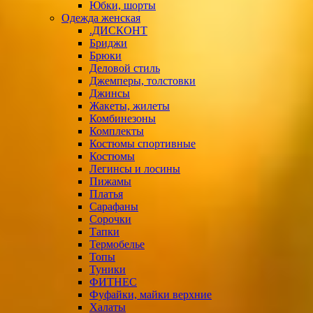
Юбки, шорты
Одежда женская
.ДИСКОНТ
Бриджи
Брюки
Деловой стиль
Джемперы, толстовки
Джинсы
Жакеты, жилеты
Комбинезоны
Комплекты
Костюмы спортивные
Костюмы
Легинсы и лосины
Пижамы
Платья
Сарафаны
Сорочки
Тапки
Термобелье
Топы
Туники
ФИТНЕС
Фуфайки, майки верхние
Халаты