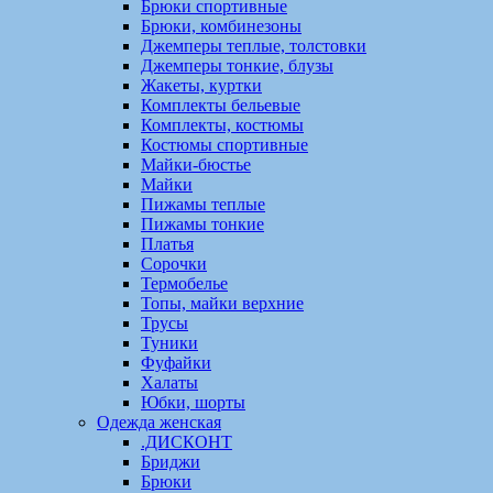
Брюки спортивные
Брюки, комбинезоны
Джемперы теплые, толстовки
Джемперы тонкие, блузы
Жакеты, куртки
Комплекты бельевые
Комплекты, костюмы
Костюмы спортивные
Майки-бюстье
Майки
Пижамы теплые
Пижамы тонкие
Платья
Сорочки
Термобелье
Топы, майки верхние
Трусы
Туники
Фуфайки
Халаты
Юбки, шорты
Одежда женская
.ДИСКОНТ
Бриджи
Брюки