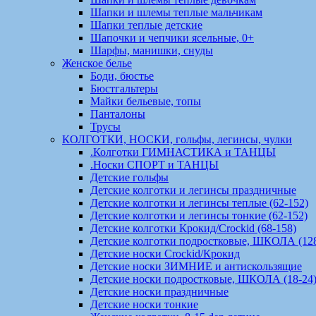
Шапки и шлемы теплые мальчикам
Шапки теплые детские
Шапочки и чепчики ясельные, 0+
Шарфы, манишки, снуды
Женское белье
Боди, бюстье
Бюстгальтеры
Майки бельевые, топы
Панталоны
Трусы
КОЛГОТКИ, НОСКИ, гольфы, легинсы, чулки
.Колготки ГИМНАСТИКА и ТАНЦЫ
.Носки СПОРТ и ТАНЦЫ
Детские гольфы
Детские колготки и легинсы праздничные
Детские колготки и легинсы теплые (62-152)
Детские колготки и легинсы тонкие (62-152)
Детские колготки Крокид/Crockid (68-158)
Детские колготки подростковые, ШКОЛА (128
Детские носки Crockid/Крокид
Детские носки ЗИМНИЕ и антискользящие
Детские носки подростковые, ШКОЛА (18-24
Детские носки праздничные
Детские носки тонкие