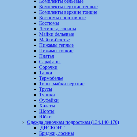
Комплекты бельевые
Комплекты верхние теплые
Комплекты верхние тонкие
Костюмы спортивные
Костюмы
Легинсы, лосины
Майки бельевые
Майки-бюстье
Пижамы теплые
Пижамы тонкие
Платья
Сарафаны
Сорочки
Тапки
Термобелье
Топы, майки верхние
Трусы
Туники
Фуфайки
Халаты
Шорты
Юбки
Одежда девочкам-подросткам (134,140-170)
.ДИСКОНТ
Бриджи, лосины