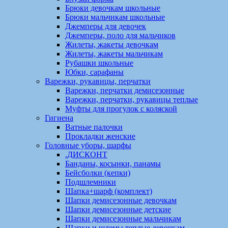
Брюки девочкам школьные
Брюки мальчикам школьные
Джемперы для девочек
Джемперы, поло для мальчиков
Жилеты, жакеты девочкам
Жилеты, жакеты мальчикам
Рубашки школьные
Юбки, сарафаны
Варежки, рукавицы, перчатки
Варежки, перчатки демисезонные
Варежки, перчатки, рукавицы теплые
Муфты для прогулок с коляской
Гигиена
Ватные палочки
Прокладки женские
Головные уборы, шарфы
.ДИСКОНТ
Банданы, косынки, панамы
Бейсболки (кепки)
Подшлемники
Шапка+шарф (комплект)
Шапки демисезонные девочкам
Шапки демисезонные детские
Шапки демисезонные мальчикам
Шапки и шлемы теплые девочкам