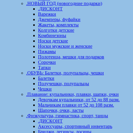
.НОВЫЙ ГОД (новогодние подарки)
.ДИСКОНТ
Варежки
Джемперы, фуфайки
Жакеты, комплекты
Колготки детские
Комбинезоны
Носки детские
Носки мужские и женские
Пижамы
Полотенца, мешки для подарков
Сорочки
Тапки
.ОБУВЬ: Балетки, полупальцы, чешки
Балетки
Получешки, полупальцы
Чешки
.Плавание: купальники, плавки, шапки, очки
Девочкам купальники, от 52 до 88 разм.
Мальчикам плавки от 52 до 108 разм.
Шапочки, очки, ласты
.Физкультура, гимнастика, спорт, танцы
.ДИСКОНТ
Аксессуары, спортивный инвентарь
Бриджи, легинсы, лосины