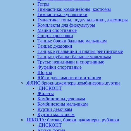
Гетры
Гимнастика: комбинезоны, костюмы
Гимнастика: купальники
Гмнастика: топы, подкупальники, джемперы
Комплекты для физкультуры
Майки спортивные
Спорт: кроссовки
Танцы: брюки бальные мальчикам
Танцы: джазовки
Танцы: купальники и платья рейтинговые
Танцы: рубашки бальные мальчикам
Трусы: невидимки и спортивные
Фуфайки спортивные
Шорты
Юбки для гимнастики и танцев
.ФЛИС:брюки,джемперы,комбинезоны,куртки
.ДИСКОНТ
Жилеты
Комбинезоны девочкам
Комбинезоны мальчикам
Куртки девочкам
Куртки мальчикам
.ШКОЛА: блузки, брюки, джемперы, рубашки
.ДИСКОНТ
Блузки форма