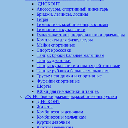
.ДИСКОНТ
Аксессуары, спортивный инвентарь
Бриджи, легинсы, лосины
Гетры
Гимнастика: комбинезоны, костюмы
Гимнастика: купальники
Гмнастика: топы, подкупальники, джемперы
Комплекты для физкультуры
Майки спортивные
Спорт: кроссовки
Танцы: брюки бальные мальчикам
Танцы: джазовки
Танцы: купальники и платья рейтинговые
Танцы: рубашки бальные мальчикам
Трусы: невидимки и спортивные
Фуфайки спортивные
Шорты
Юбки для гимнастики и танцев
.ФЛИС:брюки,джемперы,комбинезоны,куртки
.ДИСКОНТ
Жилеты
Комбинезоны девочкам
Комбинезоны мальчикам
Куртки девочкам
Куртки мальчикам