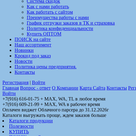
Система скидок
Как с нами работать
Как работать с сайтом
Преимущества работы с нами
График отгрузки заказов в ТК и страховка
Политика конфиденциальности
Купить ОПТОМ
ПОИСК на сайте
Наш ассортимент
Новинки
Крокид под заказ
Новости
Политика цены предприятия.
Контакты
Регистрация
|
Войти
Главная
Вопрос - ответ
О Компании
Карта Сайта
Контакты
Рег
Войти
+7(916) 616-01-75 + MAX, WA, TL в любое время
+7(916) 609-21-99 + MAX, WA в рабочее время
Оплачен виджет Облачного парсера до 31.12.2026г
Каталоги выгружать проще, ждем заказов больше
Каталоги продукции
Полезности
КУПИТЬ