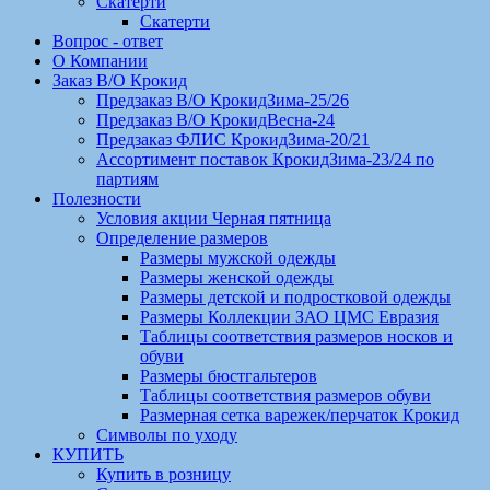
Скатерти
Скатерти
Вопрос - ответ
О Компании
Заказ В/О Крокид
Предзаказ В/О КрокидЗима-25/26
Предзаказ В/О КрокидВесна-24
Предзаказ ФЛИС КрокидЗима-20/21
Ассортимент поставок КрокидЗима-23/24 по
партиям
Полезности
Условия акции Черная пятница
Определение размеров
Размеры мужской одежды
Размеры женской одежды
Размеры детской и подростковой одежды
Размеры Коллекции ЗАО ЦМС Евразия
Таблицы соответствия размеров носков и
обуви
Размеры бюстгальтеров
Таблицы соответствия размеров обуви
Размерная сетка варежек/перчаток Крокид
Символы по уходу
КУПИТЬ
Купить в розницу