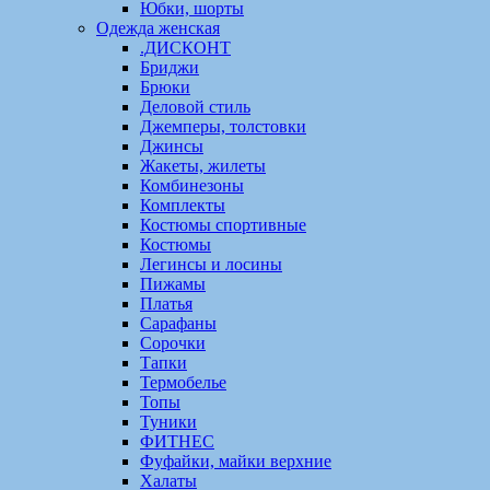
Юбки, шорты
Одежда женская
.ДИСКОНТ
Бриджи
Брюки
Деловой стиль
Джемперы, толстовки
Джинсы
Жакеты, жилеты
Комбинезоны
Комплекты
Костюмы спортивные
Костюмы
Легинсы и лосины
Пижамы
Платья
Сарафаны
Сорочки
Тапки
Термобелье
Топы
Туники
ФИТНЕС
Фуфайки, майки верхние
Халаты