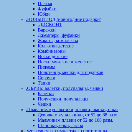
Платья
Фуфайки
Юбки
.НОВЫЙ ГОД (новогодние подарки)
.ДИСКОНТ
Варежки
Джемперы, фуфайки
Жакеты, комплекты
Колготки детские
Комбинезоны
Носки детские
Носки мужские и женские
Пижамы
Полотенца, мешки для подарков
Сорочки
Тапки
.ОБУВЬ: Балетки, полупальцы, чешки
Балетки
Получешки, полупальцы
Чешки
.Плавание: купальники, плавки, шапки, очки
Девочкам купальники, от 52 до 88 разм.
Мальчикам плавки от 52 до 108 разм.
Шапочки, очки, ласты
.Физкультура, гимнастика, спорт, танцы