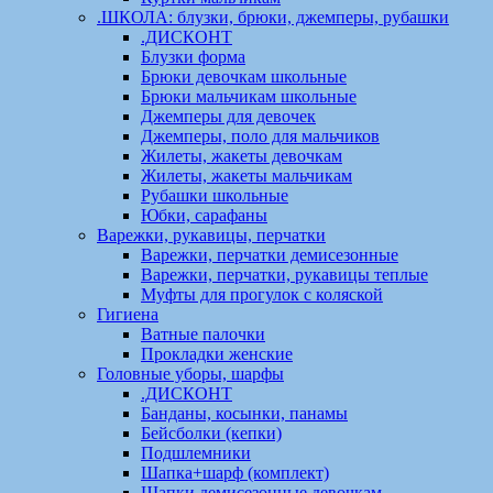
.ШКОЛА: блузки, брюки, джемперы, рубашки
.ДИСКОНТ
Блузки форма
Брюки девочкам школьные
Брюки мальчикам школьные
Джемперы для девочек
Джемперы, поло для мальчиков
Жилеты, жакеты девочкам
Жилеты, жакеты мальчикам
Рубашки школьные
Юбки, сарафаны
Варежки, рукавицы, перчатки
Варежки, перчатки демисезонные
Варежки, перчатки, рукавицы теплые
Муфты для прогулок с коляской
Гигиена
Ватные палочки
Прокладки женские
Головные уборы, шарфы
.ДИСКОНТ
Банданы, косынки, панамы
Бейсболки (кепки)
Подшлемники
Шапка+шарф (комплект)
Шапки демисезонные девочкам