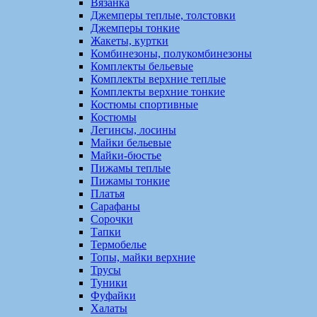
Вязанка
Джемперы теплые, толстовки
Джемперы тонкие
Жакеты, куртки
Комбинезоны, полукомбинезоны
Комплекты бельевые
Комплекты верхние теплые
Комплекты верхние тонкие
Костюмы спортивные
Костюмы
Легинсы, лосины
Майки бельевые
Майки-бюстье
Пижамы теплые
Пижамы тонкие
Платья
Сарафаны
Сорочки
Тапки
Термобелье
Топы, майки верхние
Трусы
Туники
Фуфайки
Халаты