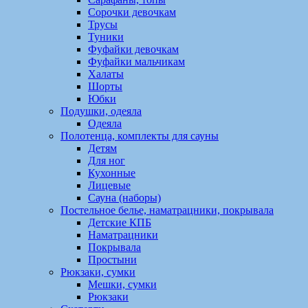
Сорочки девочкам
Трусы
Туники
Фуфайки девочкам
Фуфайки мальчикам
Халаты
Шорты
Юбки
Подушки, одеяла
Одеяла
Полотенца, комплекты для сауны
Детям
Для ног
Кухонные
Лицевые
Сауна (наборы)
Постельное белье, наматрацники, покрывала
Детские КПБ
Наматрацники
Покрывала
Простыни
Рюкзаки, сумки
Мешки, сумки
Рюкзаки