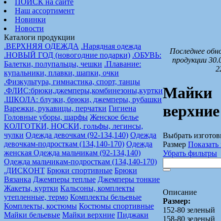
ПОИСК на сайте
Наш ассортимент
Новинки
Новости
Каталоги продукции
.ВЕРХНЯЯ ОДЕЖДА
.Нарядная одежда
Последнее обн
.НОВЫЙ ГОД (новогодние подарки)
.ОБУВЬ:
продукции 30.
Балетки, полупальцы, чешки
.Плавание:
2
купальники, плавки, шапки, очки
.Физкультура, гимнастика, спорт, танцы
Майки
.ФЛИС:брюки,джемперы,комбинезоны,куртки
.ШКОЛА: блузки, брюки, джемперы, рубашки
верхние
Варежки, рукавицы, перчатки
Гигиена
Головные уборы, шарфы
Женское белье
КОЛГОТКИ, НОСКИ, гольфы, легинсы,
чулки
Одежда девочкам (92-134,140)
Одежда
Выбрать изготов
девочкам-подросткам (134,140-170)
Одежда
Размер
Показать 
женская
Одежда мальчикам (92-134,140)
Убрать фильтры
Одежда мальчикам-подросткам (134,140-170)
.ДИСКОНТ
Брюки спортивные
Брюки
Вязанка
Джемперы теплые
Джемперы тонкие
Жакеты, куртки
Кальсоны, комплекты
Описание
утепленные, термо
Комплекты бельевые
Размер:
Комплекты, костюмы
Костюмы спортивные
152-80 зеленый
Майки бельевые
Майки верхние
Пиджаки
158-80 зеленый