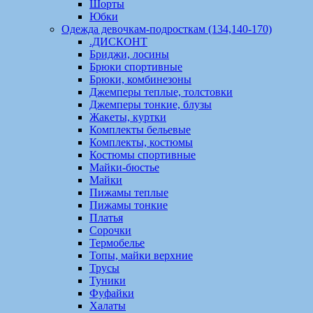
Шорты
Юбки
Одежда девочкам-подросткам (134,140-170)
.ДИСКОНТ
Бриджи, лосины
Брюки спортивные
Брюки, комбинезоны
Джемперы теплые, толстовки
Джемперы тонкие, блузы
Жакеты, куртки
Комплекты бельевые
Комплекты, костюмы
Костюмы спортивные
Майки-бюстье
Майки
Пижамы теплые
Пижамы тонкие
Платья
Сорочки
Термобелье
Топы, майки верхние
Трусы
Туники
Фуфайки
Халаты