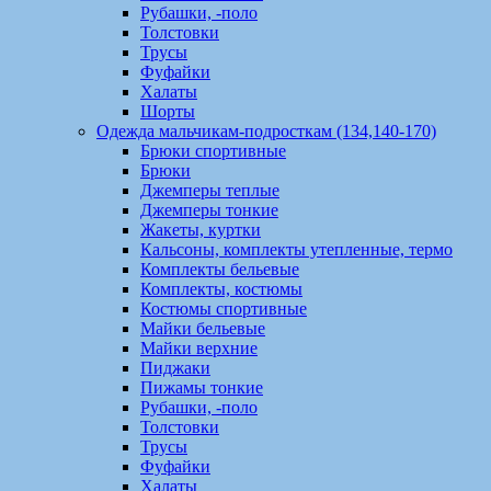
Рубашки, -поло
Толстовки
Трусы
Фуфайки
Халаты
Шорты
Одежда мальчикам-подросткам (134,140-170)
Брюки спортивные
Брюки
Джемперы теплые
Джемперы тонкие
Жакеты, куртки
Кальсоны, комплекты утепленные, термо
Комплекты бельевые
Комплекты, костюмы
Костюмы спортивные
Майки бельевые
Майки верхние
Пиджаки
Пижамы тонкие
Рубашки, -поло
Толстовки
Трусы
Фуфайки
Халаты