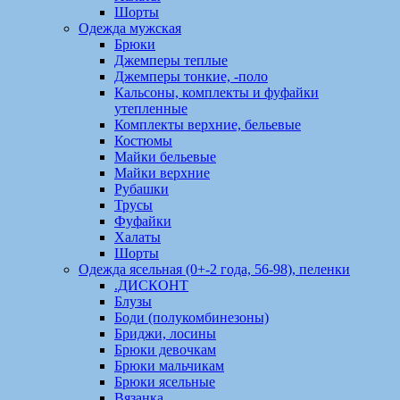
Шорты
Одежда мужская
Брюки
Джемперы теплые
Джемперы тонкие, -поло
Кальсоны, комплекты и фуфайки
утепленные
Комплекты верхние, бельевые
Костюмы
Майки бельевые
Майки верхние
Рубашки
Трусы
Фуфайки
Халаты
Шорты
Одежда ясельная (0+-2 года, 56-98), пеленки
.ДИСКОНТ
Блузы
Боди (полукомбинезоны)
Бриджи, лосины
Брюки девочкам
Брюки мальчикам
Брюки ясельные
Вязанка