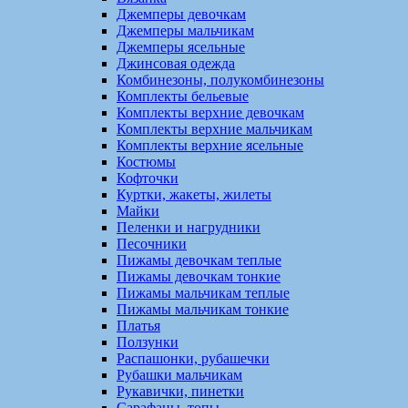
Джемперы девочкам
Джемперы мальчикам
Джемперы ясельные
Джинсовая одежда
Комбинезоны, полукомбинезоны
Комплекты бельевые
Комплекты верхние девочкам
Комплекты верхние мальчикам
Комплекты верхние ясельные
Костюмы
Кофточки
Куртки, жакеты, жилеты
Майки
Пеленки и нагрудники
Песочники
Пижамы девочкам теплые
Пижамы девочкам тонкие
Пижамы мальчикам теплые
Пижамы мальчикам тонкие
Платья
Ползунки
Распашонки, рубашечки
Рубашки мальчикам
Рукавички, пинетки
Сарафаны, топы