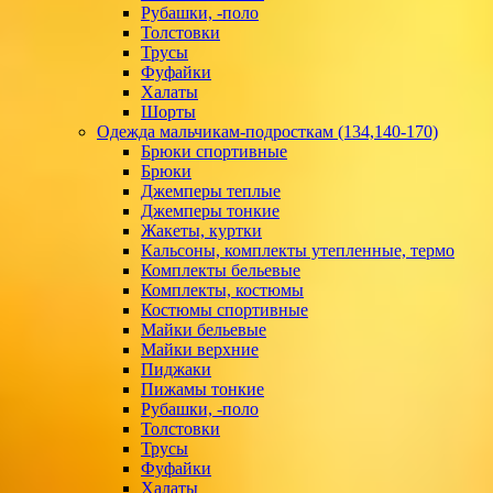
Рубашки, -поло
Толстовки
Трусы
Фуфайки
Халаты
Шорты
Одежда мальчикам-подросткам (134,140-170)
Брюки спортивные
Брюки
Джемперы теплые
Джемперы тонкие
Жакеты, куртки
Кальсоны, комплекты утепленные, термо
Комплекты бельевые
Комплекты, костюмы
Костюмы спортивные
Майки бельевые
Майки верхние
Пиджаки
Пижамы тонкие
Рубашки, -поло
Толстовки
Трусы
Фуфайки
Халаты