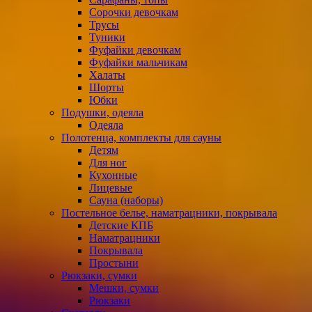
Сорочки девочкам
Трусы
Туники
Фуфайки девочкам
Фуфайки мальчикам
Халаты
Шорты
Юбки
Подушки, одеяла
Одеяла
Полотенца, комплекты для сауны
Детям
Для ног
Кухонные
Лицевые
Сауна (наборы)
Постельное белье, наматрацники, покрывала
Детские КПБ
Наматрацники
Покрывала
Простыни
Рюкзаки, сумки
Мешки, сумки
Рюкзаки