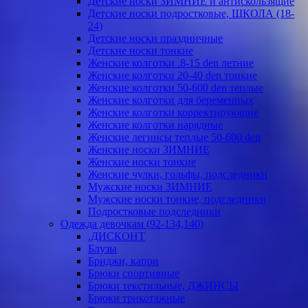
Детские носки ЗИМНИЕ и антискользящие
Детские носки подростковые, ШКОЛА (18-
24)
Детские носки праздничные
Детские носки тонкие
Женские колготки .8-15 den летние
Женские колготки 20-40 den тонкие
Женские колготки 50-600 den теплые
Женские колготки для беременных
Женские колготки корректирующие
Женские колготки нарядные
Женские легинсы теплые 50-600 den
Женские носки ЗИМНИЕ
Женские носки тонкие
Женские чулки, гольфы, подследники
Мужские носки ЗИМНИЕ
Мужские носки тонкие, подследники
Подростковые подследники
Одежда девочкам (92-134,140)
.ДИСКОНТ
Блузы
Бриджи, капри
Брюки спортивные
Брюки текстильные, ДЖИНСЫ
Брюки трикотажные