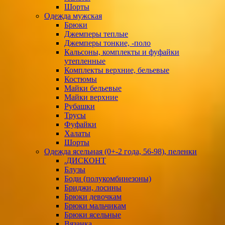
Шорты
Одежда мужская
Брюки
Джемперы теплые
Джемперы тонкие, -поло
Кальсоны, комплекты и фуфайки
утепленные
Комплекты верхние, бельевые
Костюмы
Майки бельевые
Майки верхние
Рубашки
Трусы
Фуфайки
Халаты
Шорты
Одежда ясельная (0+-2 года, 56-98), пеленки
.ДИСКОНТ
Блузы
Боди (полукомбинезоны)
Бриджи, лосины
Брюки девочкам
Брюки мальчикам
Брюки ясельные
Вязанка