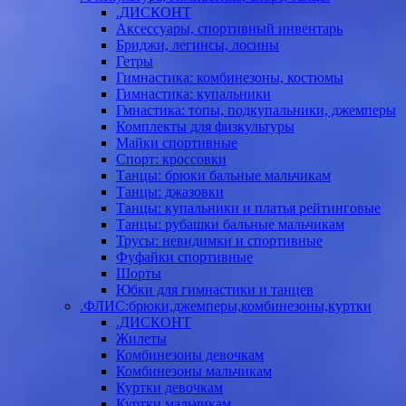
.ДИСКОНТ
Аксессуары, спортивный инвентарь
Бриджи, легинсы, лосины
Гетры
Гимнастика: комбинезоны, костюмы
Гимнастика: купальники
Гмнастика: топы, подкупальники, джемперы
Комплекты для физкультуры
Майки спортивные
Спорт: кроссовки
Танцы: брюки бальные мальчикам
Танцы: джазовки
Танцы: купальники и платья рейтинговые
Танцы: рубашки бальные мальчикам
Трусы: невидимки и спортивные
Фуфайки спортивные
Шорты
Юбки для гимнастики и танцев
.ФЛИС:брюки,джемперы,комбинезоны,куртки
.ДИСКОНТ
Жилеты
Комбинезоны девочкам
Комбинезоны мальчикам
Куртки девочкам
Куртки мальчикам