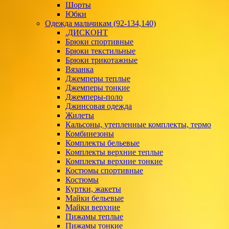
Шорты
Юбки
Одежда мальчикам (92-134,140)
.ДИСКОНТ
Брюки спортивные
Брюки текстильные
Брюки трикотажные
Вязанка
Джемперы теплые
Джемперы тонкие
Джемперы-поло
Джинсовая одежда
Жилеты
Кальсоны, утепленные комплекты, термо
Комбинезоны
Комплекты бельевые
Комплекты верхние теплые
Комплекты верхние тонкие
Костюмы спортивные
Костюмы
Куртки, жакеты
Майки бельевые
Майки верхние
Пижамы теплые
Пижамы тонкие