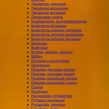
Джемперы девочкам
Джемперы мальчикам
Джемперы ясельные
Джинсовая одежда
Комбинезоны, полукомбинезоны
Комплекты бельевые
Комплекты верхние девочкам
Комплекты верхние мальчикам
Комплекты верхние ясельные
Костюмы
Кофточки
Куртки, жакеты, жилеты
Майки
Пеленки и нагрудники
Песочники
Пижамы девочкам теплые
Пижамы девочкам тонкие
Пижамы мальчикам теплые
Пижамы мальчикам тонкие
Платья
Ползунки
Распашонки, рубашечки
Рубашки мальчикам
Рукавички, пинетки
Сарафаны, топы