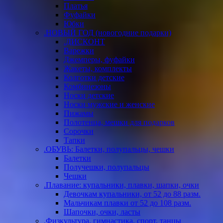
Платья
Фуфайки
Юбки
.НОВЫЙ ГОД (новогодние подарки)
.ДИСКОНТ
Варежки
Джемперы, фуфайки
Жакеты, комплекты
Колготки детские
Комбинезоны
Носки детские
Носки мужские и женские
Пижамы
Полотенца, мешки для подарков
Сорочки
Тапки
.ОБУВЬ: Балетки, полупальцы, чешки
Балетки
Получешки, полупальцы
Чешки
.Плавание: купальники, плавки, шапки, очки
Девочкам купальники, от 52 до 88 разм.
Мальчикам плавки от 52 до 108 разм.
Шапочки, очки, ласты
.Физкультура, гимнастика, спорт, танцы