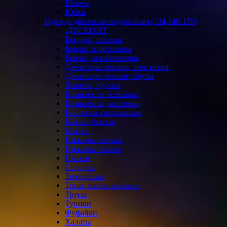
Шорты
Юбки
Одежда девочкам-подросткам (134,140-170)
.ДИСКОНТ
Бриджи, лосины
Брюки спортивные
Брюки, комбинезоны
Джемперы теплые, толстовки
Джемперы тонкие, блузы
Жакеты, куртки
Комплекты бельевые
Комплекты, костюмы
Костюмы спортивные
Майки-бюстье
Майки
Пижамы теплые
Пижамы тонкие
Платья
Сорочки
Термобелье
Топы, майки верхние
Трусы
Туники
Фуфайки
Халаты