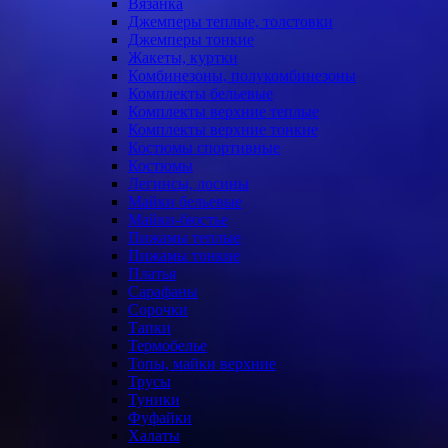
Вязанка
Джемперы теплые, толстовки
Джемперы тонкие
Жакеты, куртки
Комбинезоны, полукомбинезоны
Комплекты бельевые
Комплекты верхние теплые
Комплекты верхние тонкие
Костюмы спортивные
Костюмы
Легинсы, лосины
Майки бельевые
Майки-бюстье
Пижамы теплые
Пижамы тонкие
Платья
Сарафаны
Сорочки
Тапки
Термобелье
Топы, майки верхние
Трусы
Туники
Фуфайки
Халаты