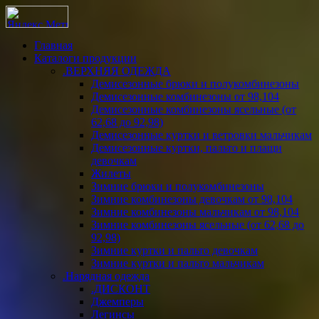
Главная
Каталоги продукции
.ВЕРХНЯЯ ОДЕЖДА
Демисезонные брюки и полукомбинезоны
Демисезонные комбинезоны от 98,104
Демисезонные комбинезоны ясельные (от
62,68 до 92,98)
Демисезонные куртки и ветровки мальчикам
Демисезонные куртки, пальто и плащи
девочкам
Жилеты
Зимние брюки и полукомбинезоны
Зимние комбинезоны девочкам от 98,104
Зимние комбинезоны мальчикам от 98,104
Зимние комбинезоны ясельные (от 62,68 до
92,98)
Зимние куртки и пальто девочкам
Зимние куртки и пальто мальчикам
.Нарядная одежда
.ДИСКОНТ
Джемперы
Легинсы