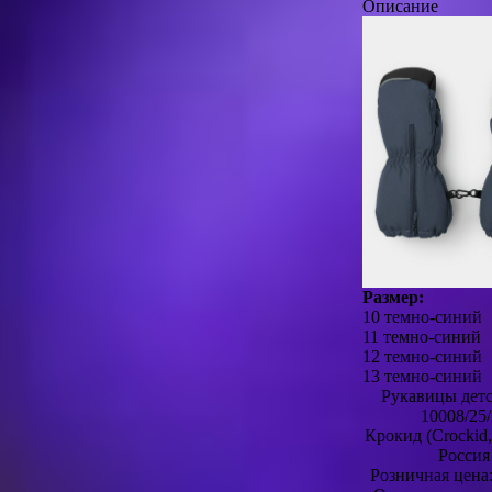
Описание
Размер:
10 темно-синий
11 темно-синий
12 темно-синий
13 темно-синий
Рукавицы дет
10008/25/
Крокид (Crocki
Россия
Розничная цена