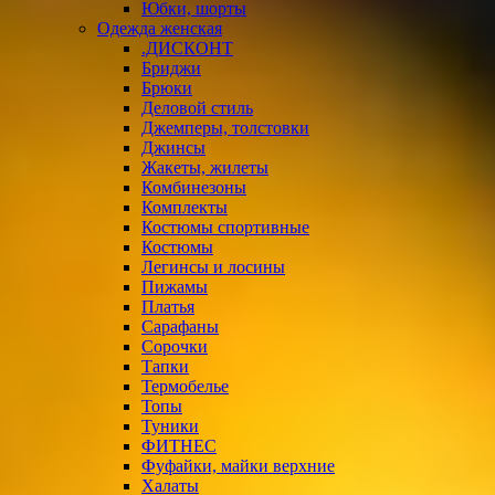
Юбки, шорты
Одежда женская
.ДИСКОНТ
Бриджи
Брюки
Деловой стиль
Джемперы, толстовки
Джинсы
Жакеты, жилеты
Комбинезоны
Комплекты
Костюмы спортивные
Костюмы
Легинсы и лосины
Пижамы
Платья
Сарафаны
Сорочки
Тапки
Термобелье
Топы
Туники
ФИТНЕС
Фуфайки, майки верхние
Халаты