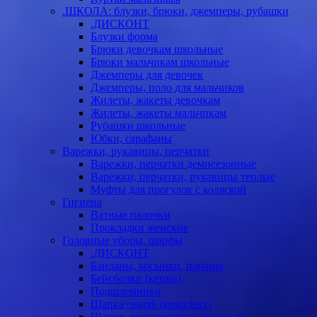
.ШКОЛА: блузки, брюки, джемперы, рубашки
.ДИСКОНТ
Блузки форма
Брюки девочкам школьные
Брюки мальчикам школьные
Джемперы для девочек
Джемперы, поло для мальчиков
Жилеты, жакеты девочкам
Жилеты, жакеты мальчикам
Рубашки школьные
Юбки, сарафаны
Варежки, рукавицы, перчатки
Варежки, перчатки демисезонные
Варежки, перчатки, рукавицы теплые
Муфты для прогулок с коляской
Гигиена
Ватные палочки
Прокладки женские
Головные уборы, шарфы
.ДИСКОНТ
Банданы, косынки, панамы
Бейсболки (кепки)
Подшлемники
Шапка+шарф (комплект)
Шапки демисезонные девочкам