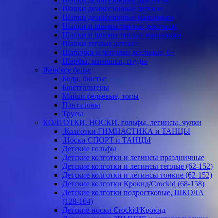
Шапки демисезонные детские
Шапки демисезонные мальчикам
Шапки и шлемы теплые девочкам
Шапки и шлемы теплые мальчикам
Шапки теплые детские
Шапочки и чепчики ясельные, 0+
Шарфы, манишки, снуды
Женское белье
Боди, бюстье
Бюстгальтеры
Майки бельевые, топы
Панталоны
Трусы
КОЛГОТКИ, НОСКИ, гольфы, легинсы, чулки
.Колготки ГИМНАСТИКА и ТАНЦЫ
.Носки СПОРТ и ТАНЦЫ
Детские гольфы
Детские колготки и легинсы праздничные
Детские колготки и легинсы теплые (62-152)
Детские колготки и легинсы тонкие (62-152)
Детские колготки Крокид/Crockid (68-158)
Детские колготки подростковые, ШКОЛА
(128-164)
Детские носки Crockid/Крокид