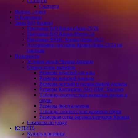
Скатерти
Скатерти
Вопрос - ответ
О Компании
Заказ В/О Крокид
Предзаказ В/О КрокидЗима-25/26
Предзаказ В/О КрокидВесна-24
Предзаказ ФЛИС КрокидЗима-20/21
Ассортимент поставок КрокидЗима-23/24 по
партиям
Полезности
Условия акции Черная пятница
Определение размеров
Размеры мужской одежды
Размеры женской одежды
Размеры детской и подростковой одежды
Размеры Коллекции ЗАО ЦМС Евразия
Таблицы соответствия размеров носков и
обуви
Размеры бюстгальтеров
Таблицы соответствия размеров обуви
Размерная сетка варежек/перчаток Крокид
Символы по уходу
КУПИТЬ
Купить в розницу