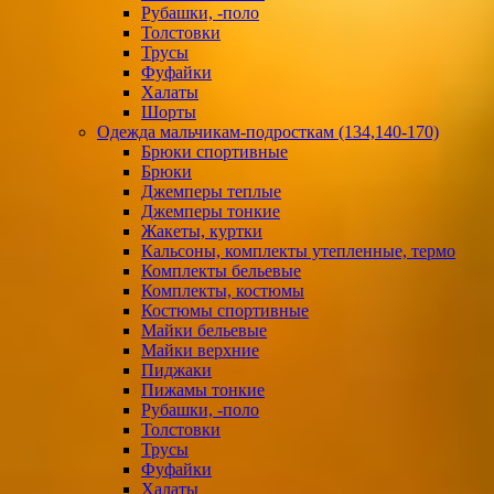
Рубашки, -поло
Толстовки
Трусы
Фуфайки
Халаты
Шорты
Одежда мальчикам-подросткам (134,140-170)
Брюки спортивные
Брюки
Джемперы теплые
Джемперы тонкие
Жакеты, куртки
Кальсоны, комплекты утепленные, термо
Комплекты бельевые
Комплекты, костюмы
Костюмы спортивные
Майки бельевые
Майки верхние
Пиджаки
Пижамы тонкие
Рубашки, -поло
Толстовки
Трусы
Фуфайки
Халаты