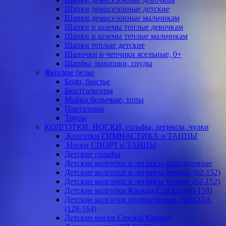
Шапки демисезонные детские
Шапки демисезонные мальчикам
Шапки и шлемы теплые девочкам
Шапки и шлемы теплые мальчикам
Шапки теплые детские
Шапочки и чепчики ясельные, 0+
Шарфы, манишки, снуды
Женское белье
Боди, бюстье
Бюстгальтеры
Майки бельевые, топы
Панталоны
Трусы
КОЛГОТКИ, НОСКИ, гольфы, легинсы, чулки
.Колготки ГИМНАСТИКА и ТАНЦЫ
.Носки СПОРТ и ТАНЦЫ
Детские гольфы
Детские колготки и легинсы праздничные
Детские колготки и легинсы теплые (62-152)
Детские колготки и легинсы тонкие (62-152)
Детские колготки Крокид/Crockid (68-158)
Детские колготки подростковые, ШКОЛА
(128-164)
Детские носки Crockid/Крокид