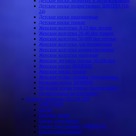
Детские носки ЗИМНИЕ и антискользящие
Детские носки подростковые, ШКОЛА (18-
24)
Детские носки праздничные
Детские носки тонкие
Женские колготки .8-15 den летние
Женские колготки 20-40 den тонкие
Женские колготки 50-600 den теплые
Женские колготки для беременных
Женские колготки корректирующие
Женские колготки нарядные
Женские легинсы теплые 50-600 den
Женские носки ЗИМНИЕ
Женские носки тонкие
Женские чулки, гольфы, подследники
Мужские носки ЗИМНИЕ
Мужские носки тонкие, подследники
Подростковые подследники
Одежда девочкам (92-134,140)
.ДИСКОНТ
Блузы
Бриджи, капри
Брюки спортивные
Брюки текстильные, ДЖИНСЫ
Брюки трикотажные