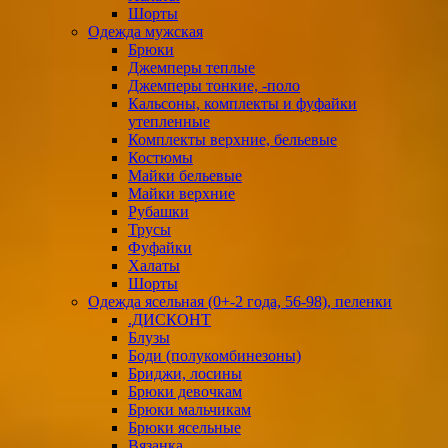
Шорты
Одежда мужская
Брюки
Джемперы теплые
Джемперы тонкие, -поло
Кальсоны, комплекты и фуфайки
утепленные
Комплекты верхние, бельевые
Костюмы
Майки бельевые
Майки верхние
Рубашки
Трусы
Фуфайки
Халаты
Шорты
Одежда ясельная (0+-2 года, 56-98), пеленки
.ДИСКОНТ
Блузы
Боди (полукомбинезоны)
Бриджи, лосины
Брюки девочкам
Брюки мальчикам
Брюки ясельные
Вязанка