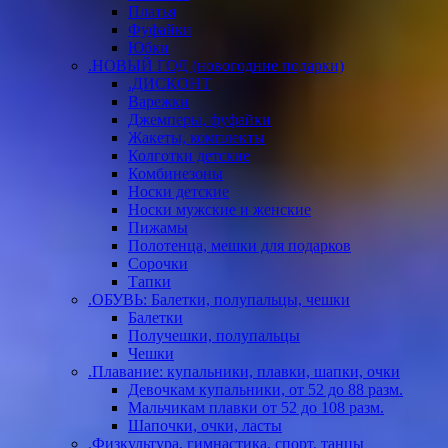
Платья
Фуфайки
Юбки
.НОВЫЙ ГОД (новогодние подарки)
.ДИСКОНТ
Варежки
Джемперы, фуфайки
Жакеты, комплекты
Колготки детские
Комбинезоны
Носки детские
Носки мужские и женские
Пижамы
Полотенца, мешки для подарков
Сорочки
Тапки
.ОБУВЬ: Балетки, полупальцы, чешки
Балетки
Получешки, полупальцы
Чешки
.Плавание: купальники, плавки, шапки, очки
Девочкам купальники, от 52 до 88 разм.
Мальчикам плавки от 52 до 108 разм.
Шапочки, очки, ласты
.Физкультура, гимнастика, спорт, танцы