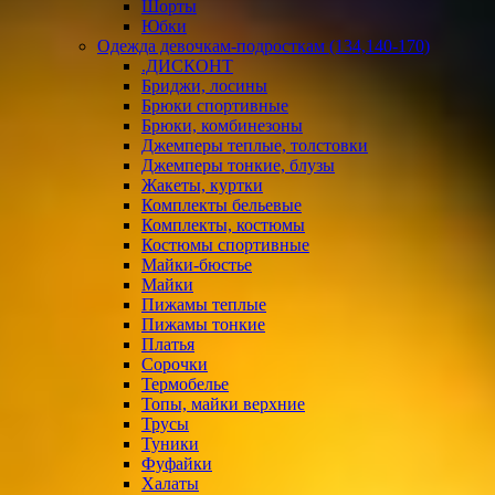
Шорты
Юбки
Одежда девочкам-подросткам (134,140-170)
.ДИСКОНТ
Бриджи, лосины
Брюки спортивные
Брюки, комбинезоны
Джемперы теплые, толстовки
Джемперы тонкие, блузы
Жакеты, куртки
Комплекты бельевые
Комплекты, костюмы
Костюмы спортивные
Майки-бюстье
Майки
Пижамы теплые
Пижамы тонкие
Платья
Сорочки
Термобелье
Топы, майки верхние
Трусы
Туники
Фуфайки
Халаты