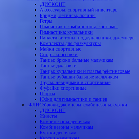
.ДИСКОНТ
Аксессуары, спортивный инвентарь
Бриджи, легинсы, лосины
Гетры
Гимнастика: комбинезоны, костюмы
Гимнастика: купальники
Гмнастика: топы, подкупальники, джемперы
Комплекты для физкультуры
Майки спортивные
Спорт: кроссовки
Танцы: брюки бальные мальчикам
Танцы: джазовки
Танцы: купальники и платья рейтинговые
Танцы: рубашки бальные мальчикам
Трусы: невидимки и спортивные
Фуфайки спортивные
Шорты
Юбки для гимнастики и танцев
.ФЛИС:брюки,джемперы,комбинезоны,куртки
.ДИСКОНТ
Жилеты
Комбинезоны девочкам
Комбинезоны мальчикам
Куртки девочкам
Куртки мальчикам