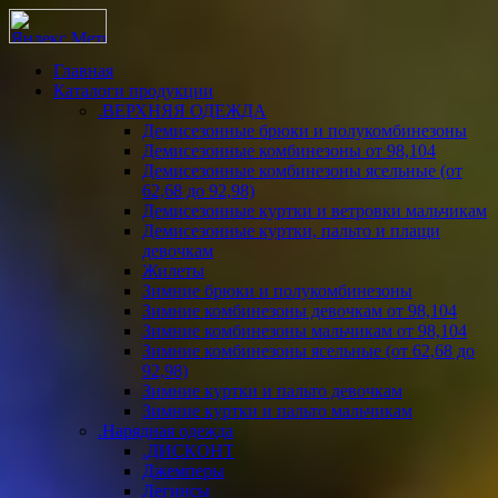
Главная
Каталоги продукции
.ВЕРХНЯЯ ОДЕЖДА
Демисезонные брюки и полукомбинезоны
Демисезонные комбинезоны от 98,104
Демисезонные комбинезоны ясельные (от
62,68 до 92,98)
Демисезонные куртки и ветровки мальчикам
Демисезонные куртки, пальто и плащи
девочкам
Жилеты
Зимние брюки и полукомбинезоны
Зимние комбинезоны девочкам от 98,104
Зимние комбинезоны мальчикам от 98,104
Зимние комбинезоны ясельные (от 62,68 до
92,98)
Зимние куртки и пальто девочкам
Зимние куртки и пальто мальчикам
.Нарядная одежда
.ДИСКОНТ
Джемперы
Легинсы