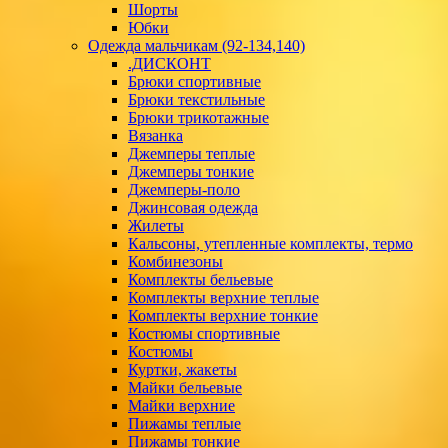
Шорты
Юбки
Одежда мальчикам (92-134,140)
.ДИСКОНТ
Брюки спортивные
Брюки текстильные
Брюки трикотажные
Вязанка
Джемперы теплые
Джемперы тонкие
Джемперы-поло
Джинсовая одежда
Жилеты
Кальсоны, утепленные комплекты, термо
Комбинезоны
Комплекты бельевые
Комплекты верхние теплые
Комплекты верхние тонкие
Костюмы спортивные
Костюмы
Куртки, жакеты
Майки бельевые
Майки верхние
Пижамы теплые
Пижамы тонкие