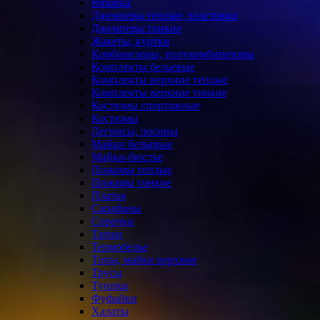
Вязанка
Джемперы теплые, толстовки
Джемперы тонкие
Жакеты, куртки
Комбинезоны, полукомбинезоны
Комплекты бельевые
Комплекты верхние теплые
Комплекты верхние тонкие
Костюмы спортивные
Костюмы
Легинсы, лосины
Майки бельевые
Майки-бюстье
Пижамы теплые
Пижамы тонкие
Платья
Сарафаны
Сорочки
Тапки
Термобелье
Топы, майки верхние
Трусы
Туники
Фуфайки
Халаты