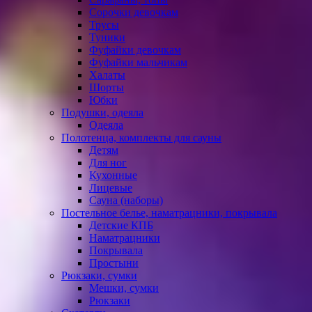
Сорочки девочкам
Трусы
Туники
Фуфайки девочкам
Фуфайки мальчикам
Халаты
Шорты
Юбки
Подушки, одеяла
Одеяла
Полотенца, комплекты для сауны
Детям
Для ног
Кухонные
Лицевые
Сауна (наборы)
Постельное белье, наматрацники, покрывала
Детские КПБ
Наматрацники
Покрывала
Простыни
Рюкзаки, сумки
Мешки, сумки
Рюкзаки