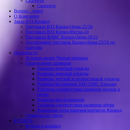
Скатерти
Скатерти
Вопрос - ответ
О Компании
Заказ В/О Крокид
Предзаказ В/О КрокидЗима-25/26
Предзаказ В/О КрокидВесна-24
Предзаказ ФЛИС КрокидЗима-20/21
Ассортимент поставок КрокидЗима-23/24 по
партиям
Полезности
Условия акции Черная пятница
Определение размеров
Размеры мужской одежды
Размеры женской одежды
Размеры детской и подростковой одежды
Размеры Коллекции ЗАО ЦМС Евразия
Таблицы соответствия размеров носков и
обуви
Размеры бюстгальтеров
Таблицы соответствия размеров обуви
Размерная сетка варежек/перчаток Крокид
Символы по уходу
КУПИТЬ
Купить в розницу