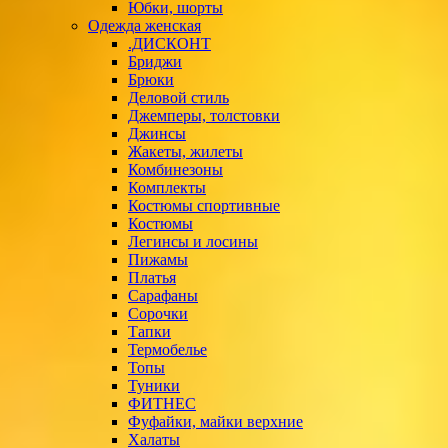
Юбки, шорты
Одежда женская
.ДИСКОНТ
Бриджи
Брюки
Деловой стиль
Джемперы, толстовки
Джинсы
Жакеты, жилеты
Комбинезоны
Комплекты
Костюмы спортивные
Костюмы
Легинсы и лосины
Пижамы
Платья
Сарафаны
Сорочки
Тапки
Термобелье
Топы
Туники
ФИТНЕС
Фуфайки, майки верхние
Халаты