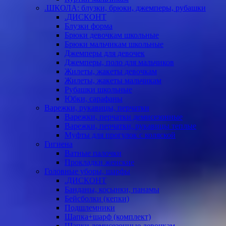
.ШКОЛА: блузки, брюки, джемперы, рубашки
.ДИСКОНТ
Блузки форма
Брюки девочкам школьные
Брюки мальчикам школьные
Джемперы для девочек
Джемперы, поло для мальчиков
Жилеты, жакеты девочкам
Жилеты, жакеты мальчикам
Рубашки школьные
Юбки, сарафаны
Варежки, рукавицы, перчатки
Варежки, перчатки демисезонные
Варежки, перчатки, рукавицы теплые
Муфты для прогулок с коляской
Гигиена
Ватные палочки
Прокладки женские
Головные уборы, шарфы
.ДИСКОНТ
Банданы, косынки, панамы
Бейсболки (кепки)
Подшлемники
Шапка+шарф (комплект)
Шапки демисезонные девочкам