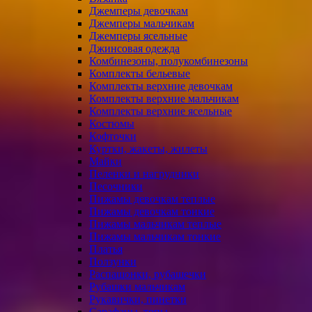
Джемперы девочкам
Джемперы мальчикам
Джемперы ясельные
Джинсовая одежда
Комбинезоны, полукомбинезоны
Комплекты бельевые
Комплекты верхние девочкам
Комплекты верхние мальчикам
Комплекты верхние ясельные
Костюмы
Кофточки
Куртки, жакеты, жилеты
Майки
Пеленки и нагрудники
Песочники
Пижамы девочкам теплые
Пижамы девочкам тонкие
Пижамы мальчикам теплые
Пижамы мальчикам тонкие
Платья
Ползунки
Распашонки, рубашечки
Рубашки мальчикам
Рукавички, пинетки
Сарафаны, топы