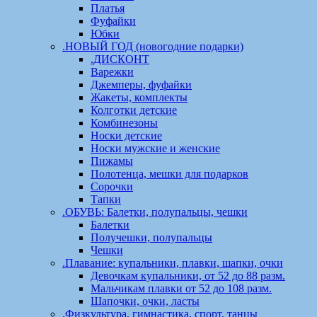
Платья
Фуфайки
Юбки
.НОВЫЙ ГОД (новогодние подарки)
.ДИСКОНТ
Варежки
Джемперы, фуфайки
Жакеты, комплекты
Колготки детские
Комбинезоны
Носки детские
Носки мужские и женские
Пижамы
Полотенца, мешки для подарков
Сорочки
Тапки
.ОБУВЬ: Балетки, полупальцы, чешки
Балетки
Получешки, полупальцы
Чешки
.Плавание: купальники, плавки, шапки, очки
Девочкам купальники, от 52 до 88 разм.
Мальчикам плавки от 52 до 108 разм.
Шапочки, очки, ласты
.Физкультура, гимнастика, спорт, танцы