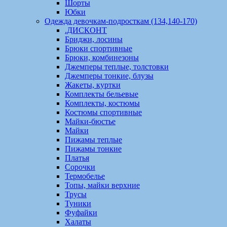
Шорты
Юбки
Одежда девочкам-подросткам (134,140-170)
.ДИСКОНТ
Бриджи, лосины
Брюки спортивные
Брюки, комбинезоны
Джемперы теплые, толстовки
Джемперы тонкие, блузы
Жакеты, куртки
Комплекты бельевые
Комплекты, костюмы
Костюмы спортивные
Майки-бюстье
Майки
Пижамы теплые
Пижамы тонкие
Платья
Сорочки
Термобелье
Топы, майки верхние
Трусы
Туники
Фуфайки
Халаты