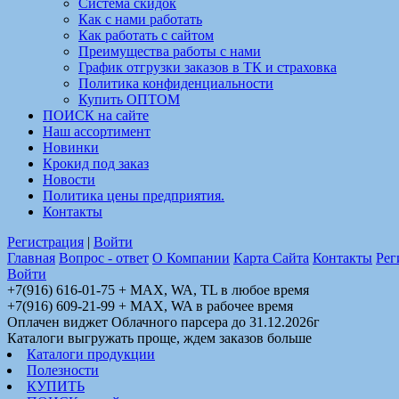
Система скидок
Как с нами работать
Как работать с сайтом
Преимущества работы с нами
График отгрузки заказов в ТК и страховка
Политика конфиденциальности
Купить ОПТОМ
ПОИСК на сайте
Наш ассортимент
Новинки
Крокид под заказ
Новости
Политика цены предприятия.
Контакты
Регистрация
|
Войти
Главная
Вопрос - ответ
О Компании
Карта Сайта
Контакты
Рег
Войти
+7(916) 616-01-75 + MAX, WA, TL в любое время
+7(916) 609-21-99 + MAX, WA в рабочее время
Оплачен виджет Облачного парсера до 31.12.2026г
Каталоги выгружать проще, ждем заказов больше
Каталоги продукции
Полезности
КУПИТЬ