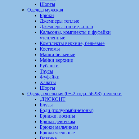
Шорты
Одежда мужская
Брюки
Джемперы теплые
Джемперы тонкие, -поло
Кальсоны, комплекты и фуфайки
утепленные
Комплекты верхние, бельевые
Костюмы
Майки бельевые
Майки верхние
Рубашки
Трусы
Фуфайки
Халаты
Шорты
Одежда ясельная (0+-2 года, 56-98), пеленки
.ДИСКОНТ
Блузы
Боди (полукомбинезоны)
Бриджи, лосины
Брюки девочкам
Брюки мальчикам
Брюки ясельные
Вязанка