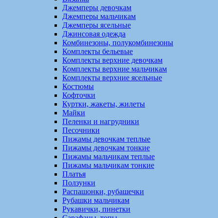
Джемперы девочкам
Джемперы мальчикам
Джемперы ясельные
Джинсовая одежда
Комбинезоны, полукомбинезоны
Комплекты бельевые
Комплекты верхние девочкам
Комплекты верхние мальчикам
Комплекты верхние ясельные
Костюмы
Кофточки
Куртки, жакеты, жилеты
Майки
Пеленки и нагрудники
Песочники
Пижамы девочкам теплые
Пижамы девочкам тонкие
Пижамы мальчикам теплые
Пижамы мальчикам тонкие
Платья
Ползунки
Распашонки, рубашечки
Рубашки мальчикам
Рукавички, пинетки
Сарафаны, топы