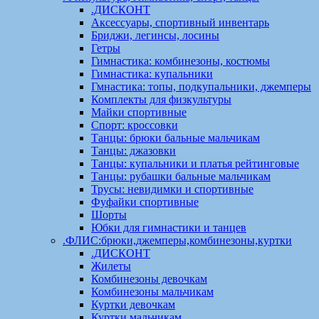
.ДИСКОНТ
Аксессуары, спортивный инвентарь
Бриджи, легинсы, лосины
Гетры
Гимнастика: комбинезоны, костюмы
Гимнастика: купальники
Гмнастика: топы, подкупальники, джемперы
Комплекты для физкультуры
Майки спортивные
Спорт: кроссовки
Танцы: брюки бальные мальчикам
Танцы: джазовки
Танцы: купальники и платья рейтинговые
Танцы: рубашки бальные мальчикам
Трусы: невидимки и спортивные
Фуфайки спортивные
Шорты
Юбки для гимнастики и танцев
.ФЛИС:брюки,джемперы,комбинезоны,куртки
.ДИСКОНТ
Жилеты
Комбинезоны девочкам
Комбинезоны мальчикам
Куртки девочкам
Куртки мальчикам