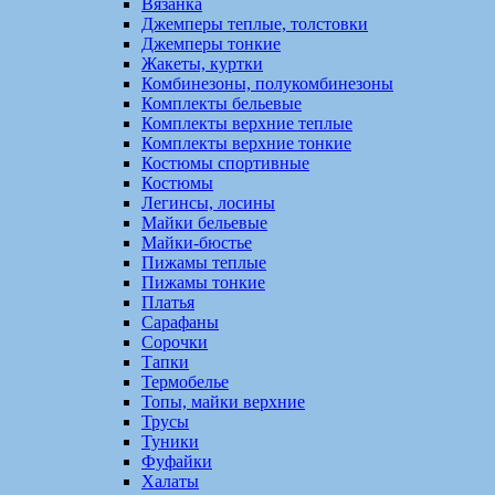
Вязанка
Джемперы теплые, толстовки
Джемперы тонкие
Жакеты, куртки
Комбинезоны, полукомбинезоны
Комплекты бельевые
Комплекты верхние теплые
Комплекты верхние тонкие
Костюмы спортивные
Костюмы
Легинсы, лосины
Майки бельевые
Майки-бюстье
Пижамы теплые
Пижамы тонкие
Платья
Сарафаны
Сорочки
Тапки
Термобелье
Топы, майки верхние
Трусы
Туники
Фуфайки
Халаты