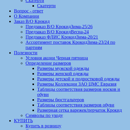
Скатерти
Скатерти
Вопрос - ответ
О Компании
Заказ В/О Крокид
Предзаказ В/О КрокидЗима-25/26
Предзаказ В/О КрокидВесна-24
Предзаказ ФЛИС КрокидЗима-20/21
Ассортимент поставок КрокидЗима-23/24 по
партиям
Полезности
Условия акции Черная пятница
Определение размеров
Размеры мужской одежды
Размеры женской одежды
Размеры детской и подростковой одежды
Размеры Коллекции ЗАО ЦМС Евразия
Таблицы соответствия размеров носков и
обуви
Размеры бюстгальтеров
Таблицы соответствия размеров обуви
Размерная сетка варежек/перчаток Крокид
Символы по уходу
КУПИТЬ
Купить в розницу