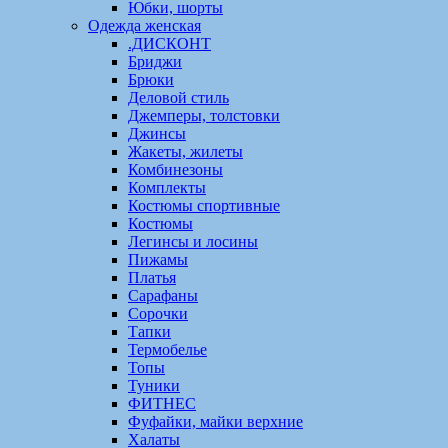
Юбки, шорты
Одежда женская
.ДИСКОНТ
Бриджи
Брюки
Деловой стиль
Джемперы, толстовки
Джинсы
Жакеты, жилеты
Комбинезоны
Комплекты
Костюмы спортивные
Костюмы
Легинсы и лосины
Пижамы
Платья
Сарафаны
Сорочки
Тапки
Термобелье
Топы
Туники
ФИТНЕС
Фуфайки, майки верхние
Халаты