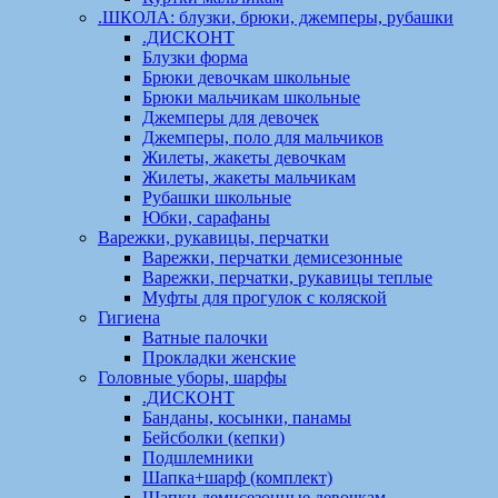
.ШКОЛА: блузки, брюки, джемперы, рубашки
.ДИСКОНТ
Блузки форма
Брюки девочкам школьные
Брюки мальчикам школьные
Джемперы для девочек
Джемперы, поло для мальчиков
Жилеты, жакеты девочкам
Жилеты, жакеты мальчикам
Рубашки школьные
Юбки, сарафаны
Варежки, рукавицы, перчатки
Варежки, перчатки демисезонные
Варежки, перчатки, рукавицы теплые
Муфты для прогулок с коляской
Гигиена
Ватные палочки
Прокладки женские
Головные уборы, шарфы
.ДИСКОНТ
Банданы, косынки, панамы
Бейсболки (кепки)
Подшлемники
Шапка+шарф (комплект)
Шапки демисезонные девочкам