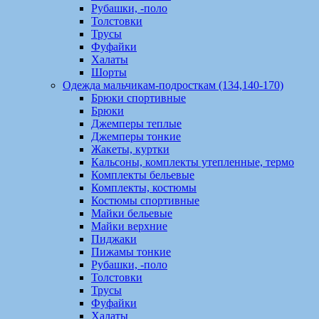
Рубашки, -поло
Толстовки
Трусы
Фуфайки
Халаты
Шорты
Одежда мальчикам-подросткам (134,140-170)
Брюки спортивные
Брюки
Джемперы теплые
Джемперы тонкие
Жакеты, куртки
Кальсоны, комплекты утепленные, термо
Комплекты бельевые
Комплекты, костюмы
Костюмы спортивные
Майки бельевые
Майки верхние
Пиджаки
Пижамы тонкие
Рубашки, -поло
Толстовки
Трусы
Фуфайки
Халаты