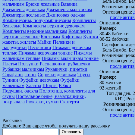
Бель Бимбо, Бе
мальчикам
Брюки ясельные
Вязанка
Розничная цена
Джемперы девочкам
Джемперы мальчикам
Оптовая цена:
Джемперы ясельные
Джинсовая одежда
после акти
Комбинезоны, полукомбинезоны
Комплекты
Описание
бельевые
Комплекты верхние девочкам
Размер:
Комплекты верхние мальчикам
Комплекты
80-48 бабочки
верхние ясельные
Костюмы
Кофточки
Куртки,
86-52 бабочки
жакеты, жилеты
Майки
Пеленки и
Сарафан для де
нагрудники
Песочники
Пижамы девочкам
Бель Бимбо, Бе
теплые
Пижамы девочкам тонкие
Пижамы
Розничная цена
мальчикам теплые
Пижамы мальчикам тонкие
Оптовая цена:
Платья
Ползунки
Распашонки, рубашечки
после акти
Рубашки мальчикам
Рукавички, пинетки
Описание
Сарафаны, топы
Сорочки девочкам
Трусы
Размер:
Туники
Фуфайки девочкам
Фуфайки
80 желтый
мальчикам
Халаты
Шорты
Юбки
92 желтый
Подушки, одеяла
Полотенца, комплекты для
Топ для дев. 
сауны
Постельное белье, наматрацники,
КИТ, Рос
покрывала
Рюкзаки, сумки
Скатерти
Розничная цен
Оптовая цена:
после акти
Рассылка
Добавьте Ваш адрес чтобы получать нашу рассылку