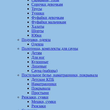
Сорочки девочкам
Трусы
Туники
Фуфайки девочкам
Фуфайки мальчикам
Халаты
Шорты
Юбки
Подушки, одеяла
Одеяла
Полотенца, комплекты для сауны
Детям
Для ног
Кухонные
Лицевые
Сауна (наборы)
Постельное белье, наматрацники, покрывала
Детские КПБ
Наматрацники
Покрывала
Простыни
Рюкзаки, сумки
Мешки, сумки
Рюкзаки