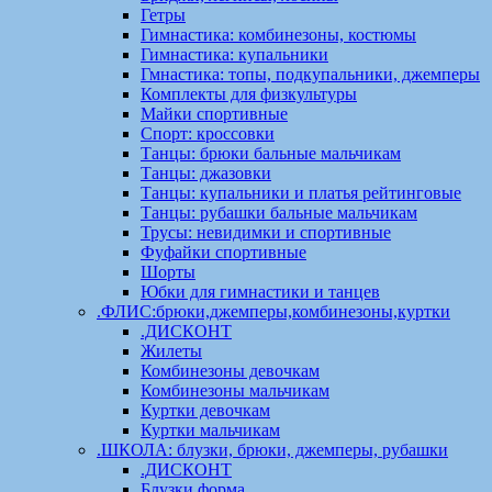
Гетры
Гимнастика: комбинезоны, костюмы
Гимнастика: купальники
Гмнастика: топы, подкупальники, джемперы
Комплекты для физкультуры
Майки спортивные
Спорт: кроссовки
Танцы: брюки бальные мальчикам
Танцы: джазовки
Танцы: купальники и платья рейтинговые
Танцы: рубашки бальные мальчикам
Трусы: невидимки и спортивные
Фуфайки спортивные
Шорты
Юбки для гимнастики и танцев
.ФЛИС:брюки,джемперы,комбинезоны,куртки
.ДИСКОНТ
Жилеты
Комбинезоны девочкам
Комбинезоны мальчикам
Куртки девочкам
Куртки мальчикам
.ШКОЛА: блузки, брюки, джемперы, рубашки
.ДИСКОНТ
Блузки форма