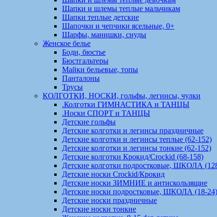
Шапки и шлемы теплые мальчикам
Шапки теплые детские
Шапочки и чепчики ясельные, 0+
Шарфы, манишки, снуды
Женское белье
Боди, бюстье
Бюстгальтеры
Майки бельевые, топы
Панталоны
Трусы
КОЛГОТКИ, НОСКИ, гольфы, легинсы, чулки
.Колготки ГИМНАСТИКА и ТАНЦЫ
.Носки СПОРТ и ТАНЦЫ
Детские гольфы
Детские колготки и легинсы праздничные
Детские колготки и легинсы теплые (62-152)
Детские колготки и легинсы тонкие (62-152)
Детские колготки Крокид/Crockid (68-158)
Детские колготки подростковые, ШКОЛА (128
Детские носки Crockid/Крокид
Детские носки ЗИМНИЕ и антискользящие
Детские носки подростковые, ШКОЛА (18-24
Детские носки праздничные
Детские носки тонкие