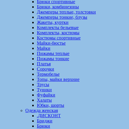
Брюки спортивные
Брюки, комбинезоны
Джемперы теплые, толстовки
Джемперы тонкие, блузы
Жакеты, куртки
Комплекты бельевые
Комплекты, костюмы
Костюмы спортивные
Майки-бюстье
Майки
Пижамы теплые
Пижамы тонкие
Платья
Сорочки
Термобелье
Топы, майки верхние
Трусы
Туники
Фуфайки
Халаты
Юбки, шорты
Одежда женская
.ДИСКОНТ
Бриджи
Брюки