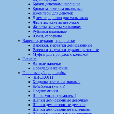
Брюки девочкам школьные
Брюки мальчикам школьные
Джемперы для девочек
Джемперы, поло для мальчиков
Жилеты, жакеты девочкам
Жилеты, жакеты мальчикам
Рубашки школьные
Юбки, сарафаны
Варежки, рукавицы, перчатки
Варежки, перчатки демисезонные
Варежки, перчатки, рукавицы теплые
Муфты для прогулок с коляской
Гигиена
Ватные палочки
Прокладки женские
Головные уборы, шарфы
.ДИСКОНТ
Банданы, косынки, панамы
Бейсболки (кепки)
Подшлемники
Шапка+шарф (комплект)
Шапки демисезонные девочкам
Шапки демисезонные детские
Шапки демисезонные мальчикам
Шапки и шлемы теплые девочкам