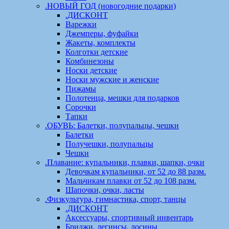
.НОВЫЙ ГОД (новогодние подарки)
.ДИСКОНТ
Варежки
Джемперы, фуфайки
Жакеты, комплекты
Колготки детские
Комбинезоны
Носки детские
Носки мужские и женские
Пижамы
Полотенца, мешки для подарков
Сорочки
Тапки
.ОБУВЬ: Балетки, полупальцы, чешки
Балетки
Получешки, полупальцы
Чешки
.Плавание: купальники, плавки, шапки, очки
Девочкам купальники, от 52 до 88 разм.
Мальчикам плавки от 52 до 108 разм.
Шапочки, очки, ласты
.Физкультура, гимнастика, спорт, танцы
.ДИСКОНТ
Аксессуары, спортивный инвентарь
Бриджи, легинсы, лосины