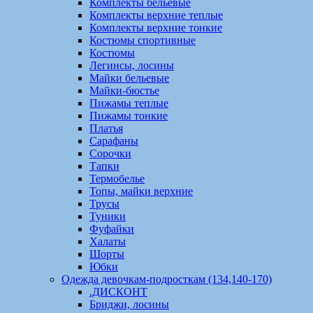
Комплекты бельевые
Комплекты верхние теплые
Комплекты верхние тонкие
Костюмы спортивные
Костюмы
Легинсы, лосины
Майки бельевые
Майки-бюстье
Пижамы теплые
Пижамы тонкие
Платья
Сарафаны
Сорочки
Тапки
Термобелье
Топы, майки верхние
Трусы
Туники
Фуфайки
Халаты
Шорты
Юбки
Одежда девочкам-подросткам (134,140-170)
.ДИСКОНТ
Бриджи, лосины