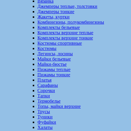
Вязанка
Джемперы теплые, толстовки
Джемперы тонкие
Жакеты, куртки
Комбинезоны, полукомбинезоны
Комплекты бельевые
Комплекты верхние теплые
Комплекты верхние тонкие
Костюмы спортивные
Костюмы
Легинсы, лосины
Майки бельевые
Майки-бюстье
Пижамы теплые
Пижамы тонкие
Платья
Сарафаны
Сорочки
Тапки
Термобелье
Топы, майки верхние
Трусы
Туники
Фуфайки
Халаты