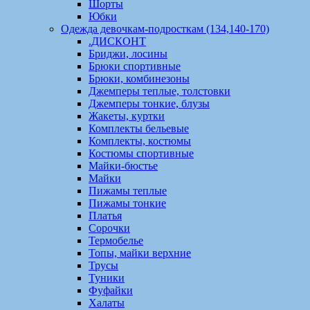
Шорты
Юбки
Одежда девочкам-подросткам (134,140-170)
.ДИСКОНТ
Бриджи, лосины
Брюки спортивные
Брюки, комбинезоны
Джемперы теплые, толстовки
Джемперы тонкие, блузы
Жакеты, куртки
Комплекты бельевые
Комплекты, костюмы
Костюмы спортивные
Майки-бюстье
Майки
Пижамы теплые
Пижамы тонкие
Платья
Сорочки
Термобелье
Топы, майки верхние
Трусы
Туники
Фуфайки
Халаты