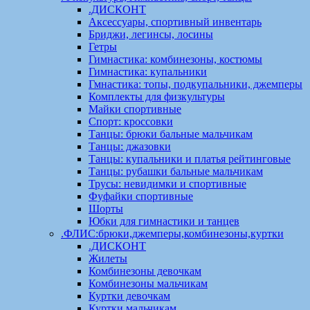
.ДИСКОНТ
Аксессуары, спортивный инвентарь
Бриджи, легинсы, лосины
Гетры
Гимнастика: комбинезоны, костюмы
Гимнастика: купальники
Гмнастика: топы, подкупальники, джемперы
Комплекты для физкультуры
Майки спортивные
Спорт: кроссовки
Танцы: брюки бальные мальчикам
Танцы: джазовки
Танцы: купальники и платья рейтинговые
Танцы: рубашки бальные мальчикам
Трусы: невидимки и спортивные
Фуфайки спортивные
Шорты
Юбки для гимнастики и танцев
.ФЛИС:брюки,джемперы,комбинезоны,куртки
.ДИСКОНТ
Жилеты
Комбинезоны девочкам
Комбинезоны мальчикам
Куртки девочкам
Куртки мальчикам