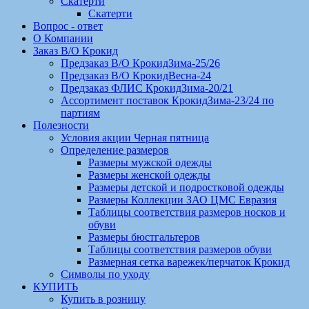
Скатерти
Скатерти
Вопрос - ответ
О Компании
Заказ В/О Крокид
Предзаказ В/О КрокидЗима-25/26
Предзаказ В/О КрокидВесна-24
Предзаказ ФЛИС КрокидЗима-20/21
Ассортимент поставок КрокидЗима-23/24 по
партиям
Полезности
Условия акции Черная пятница
Определение размеров
Размеры мужской одежды
Размеры женской одежды
Размеры детской и подростковой одежды
Размеры Коллекции ЗАО ЦМС Евразия
Таблицы соответствия размеров носков и
обуви
Размеры бюстгальтеров
Таблицы соответствия размеров обуви
Размерная сетка варежек/перчаток Крокид
Символы по уходу
КУПИТЬ
Купить в розницу