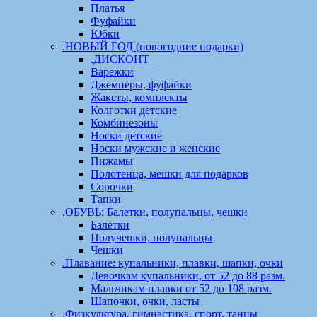
Платья
Фуфайки
Юбки
.НОВЫЙ ГОД (новогодние подарки)
.ДИСКОНТ
Варежки
Джемперы, фуфайки
Жакеты, комплекты
Колготки детские
Комбинезоны
Носки детские
Носки мужские и женские
Пижамы
Полотенца, мешки для подарков
Сорочки
Тапки
.ОБУВЬ: Балетки, полупальцы, чешки
Балетки
Получешки, полупальцы
Чешки
.Плавание: купальники, плавки, шапки, очки
Девочкам купальники, от 52 до 88 разм.
Мальчикам плавки от 52 до 108 разм.
Шапочки, очки, ласты
.Физкультура, гимнастика, спорт, танцы