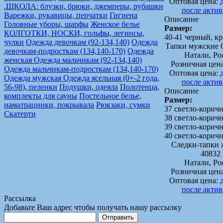
Оптовая цена:
.ШКОЛА: блузки, брюки, джемперы, рубашки
после акти
Варежки, рукавицы, перчатки
Гигиена
Описание
Головные уборы, шарфы
Женское белье
Размер:
КОЛГОТКИ, НОСКИ, гольфы, легинсы,
40-41 черный, к
чулки
Одежда девочкам (92-134,140)
Одежда
Тапки мужские 
девочкам-подросткам (134,140-170)
Одежда
Натали, Ро
женская
Одежда мальчикам (92-134,140)
Розничная цен
Одежда мальчикам-подросткам (134,140-170)
Оптовая цена:
Одежда мужская
Одежда ясельная (0+-2 года,
после акти
56-98), пеленки
Подушки, одеяла
Полотенца,
Описание
комплекты для сауны
Постельное белье,
Размер:
наматрацники, покрывала
Рюкзаки, сумки
37 светло-корич
Скатерти
38 светло-корич
39 светло-корич
40 светло-корич
Следки-тапки 
40832
Натали, Ро
Розничная цен
Оптовая цена:
после акти
Рассылка
Добавьте Ваш адрес чтобы получать нашу рассылку