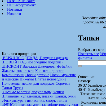
ПОИСК на сайте
Наш ассортимент
Новинки
Новости
Последнее обн
продукции 06.
2
Тапки
Выбрать изготов
Каталоги продукции
Показать все
Убр
.ВЕРХНЯЯ ОДЕЖДА
.Нарядная одежда
фильтры
.НОВЫЙ ГОД (новогодние подарки)
.ДИСКОНТ
Варежки
Джемперы, фуфайки
Жакеты, комплекты
Колготки детские
Комбинезоны
Носки детские
Носки мужские
Описание
и женские
Пижамы
Платья новогодние
Размер:
Полотенца, мешки для подарков
Сорочки
36-37 белый,чер
Тапки
Трусы
40-41 белый,чер
.ОБУВЬ: Балетки, полупальцы, чешки
Тапки женские
.Плавание: купальники, плавки, шапки, очки
Натали, Ро
.Физкультура, гимнастика, спорт, танцы
Розничная цен
.ФЛИС:брюки,джемперы,комбинезоны,куртки