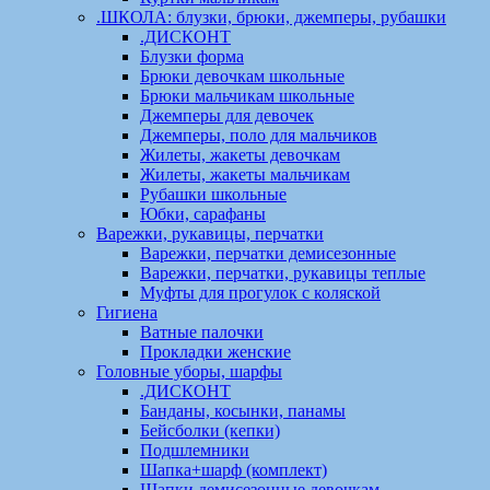
.ШКОЛА: блузки, брюки, джемперы, рубашки
.ДИСКОНТ
Блузки форма
Брюки девочкам школьные
Брюки мальчикам школьные
Джемперы для девочек
Джемперы, поло для мальчиков
Жилеты, жакеты девочкам
Жилеты, жакеты мальчикам
Рубашки школьные
Юбки, сарафаны
Варежки, рукавицы, перчатки
Варежки, перчатки демисезонные
Варежки, перчатки, рукавицы теплые
Муфты для прогулок с коляской
Гигиена
Ватные палочки
Прокладки женские
Головные уборы, шарфы
.ДИСКОНТ
Банданы, косынки, панамы
Бейсболки (кепки)
Подшлемники
Шапка+шарф (комплект)
Шапки демисезонные девочкам