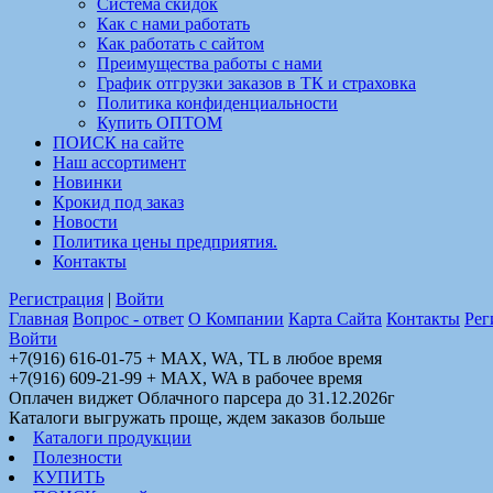
Система скидок
Как с нами работать
Как работать с сайтом
Преимущества работы с нами
График отгрузки заказов в ТК и страховка
Политика конфиденциальности
Купить ОПТОМ
ПОИСК на сайте
Наш ассортимент
Новинки
Крокид под заказ
Новости
Политика цены предприятия.
Контакты
Регистрация
|
Войти
Главная
Вопрос - ответ
О Компании
Карта Сайта
Контакты
Рег
Войти
+7(916) 616-01-75 + MAX, WA, TL в любое время
+7(916) 609-21-99 + MAX, WA в рабочее время
Оплачен виджет Облачного парсера до 31.12.2026г
Каталоги выгружать проще, ждем заказов больше
Каталоги продукции
Полезности
КУПИТЬ