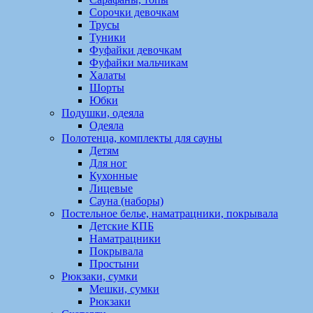
Сорочки девочкам
Трусы
Туники
Фуфайки девочкам
Фуфайки мальчикам
Халаты
Шорты
Юбки
Подушки, одеяла
Одеяла
Полотенца, комплекты для сауны
Детям
Для ног
Кухонные
Лицевые
Сауна (наборы)
Постельное белье, наматрацники, покрывала
Детские КПБ
Наматрацники
Покрывала
Простыни
Рюкзаки, сумки
Мешки, сумки
Рюкзаки