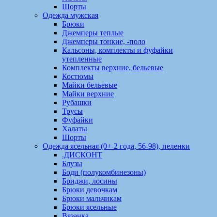
Шорты
Одежда мужская
Брюки
Джемперы теплые
Джемперы тонкие, -поло
Кальсоны, комплекты и фуфайки
утепленные
Комплекты верхние, бельевые
Костюмы
Майки бельевые
Майки верхние
Рубашки
Трусы
Фуфайки
Халаты
Шорты
Одежда ясельная (0+-2 года, 56-98), пеленки
.ДИСКОНТ
Блузы
Боди (полукомбинезоны)
Бриджи, лосины
Брюки девочкам
Брюки мальчикам
Брюки ясельные
Вязанка