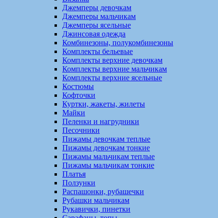
Джемперы девочкам
Джемперы мальчикам
Джемперы ясельные
Джинсовая одежда
Комбинезоны, полукомбинезоны
Комплекты бельевые
Комплекты верхние девочкам
Комплекты верхние мальчикам
Комплекты верхние ясельные
Костюмы
Кофточки
Куртки, жакеты, жилеты
Майки
Пеленки и нагрудники
Песочники
Пижамы девочкам теплые
Пижамы девочкам тонкие
Пижамы мальчикам теплые
Пижамы мальчикам тонкие
Платья
Ползунки
Распашонки, рубашечки
Рубашки мальчикам
Рукавички, пинетки
Сарафаны, топы