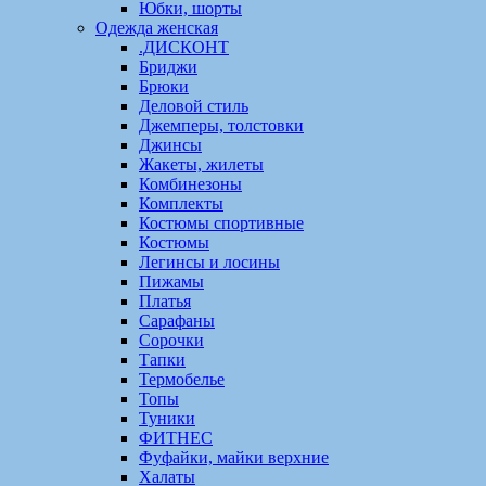
Юбки, шорты
Одежда женская
.ДИСКОНТ
Бриджи
Брюки
Деловой стиль
Джемперы, толстовки
Джинсы
Жакеты, жилеты
Комбинезоны
Комплекты
Костюмы спортивные
Костюмы
Легинсы и лосины
Пижамы
Платья
Сарафаны
Сорочки
Тапки
Термобелье
Топы
Туники
ФИТНЕС
Фуфайки, майки верхние
Халаты