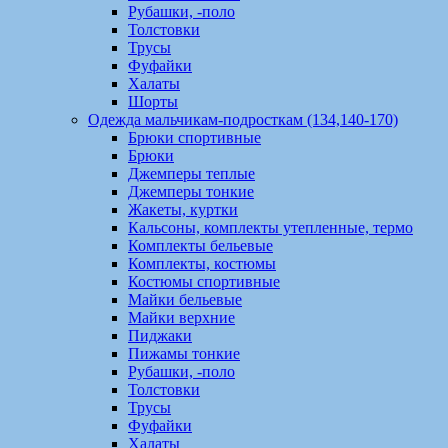
Рубашки, -поло
Толстовки
Трусы
Фуфайки
Халаты
Шорты
Одежда мальчикам-подросткам (134,140-170)
Брюки спортивные
Брюки
Джемперы теплые
Джемперы тонкие
Жакеты, куртки
Кальсоны, комплекты утепленные, термо
Комплекты бельевые
Комплекты, костюмы
Костюмы спортивные
Майки бельевые
Майки верхние
Пиджаки
Пижамы тонкие
Рубашки, -поло
Толстовки
Трусы
Фуфайки
Халаты