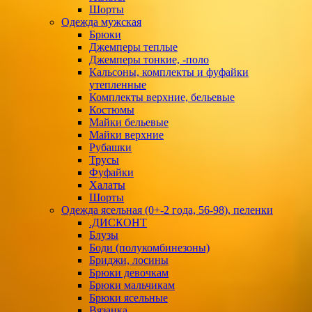
Шорты
Одежда мужская
Брюки
Джемперы теплые
Джемперы тонкие, -поло
Кальсоны, комплекты и фуфайки
утепленные
Комплекты верхние, бельевые
Костюмы
Майки бельевые
Майки верхние
Рубашки
Трусы
Фуфайки
Халаты
Шорты
Одежда ясельная (0+-2 года, 56-98), пеленки
.ДИСКОНТ
Блузы
Боди (полукомбинезоны)
Бриджи, лосины
Брюки девочкам
Брюки мальчикам
Брюки ясельные
Вязанка