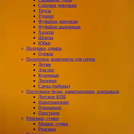
Сорочки девочкам
Трусы
Туники
Фуфайки девочкам
Фуфайки мальчикам
Халаты
Шорты
Юбки
Подушки, одеяла
Одеяла
Полотенца, комплекты для сауны
Детям
Для ног
Кухонные
Лицевые
Сауна (наборы)
Постельное белье, наматрацники, покрывала
Детские КПБ
Наматрацники
Покрывала
Простыни
Рюкзаки, сумки
Мешки, сумки
Рюкзаки