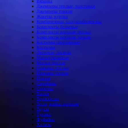
Вязанка
Джемперы теплые, толстовки
Джемперы тонкие
Жакеты, куртки
Комбинезоны, полукомбинезоны
Комплекты бельевые
Комплекты верхние теплые
Комплекты верхние тонкие
Костюмы спортивные
Костюмы
Легинсы, лосины
Майки бельевые
Майки-бюстье
Пижамы теплые
Пижамы тонкие
Платья
Сарафаны
Сорочки
Тапки
Термобелье
Топы, майки верхние
Трусы
Туники
Фуфайки
Халаты