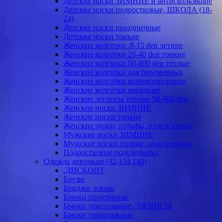
Детские носки ЗИМНИЕ и антискользящие
Детские носки подростковые, ШКОЛА (18-
24)
Детские носки праздничные
Детские носки тонкие
Женские колготки .8-15 den летние
Женские колготки 20-40 den тонкие
Женские колготки 50-600 den теплые
Женские колготки для беременных
Женские колготки корректирующие
Женские колготки нарядные
Женские легинсы теплые 50-600 den
Женские носки ЗИМНИЕ
Женские носки тонкие
Женские чулки, гольфы, подследники
Мужские носки ЗИМНИЕ
Мужские носки тонкие, подследники
Подростковые подследники
Одежда девочкам (92-134,140)
.ДИСКОНТ
Блузы
Бриджи, капри
Брюки спортивные
Брюки текстильные, ДЖИНСЫ
Брюки трикотажные