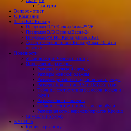
Скатерти
Скатерти
Вопрос - ответ
О Компании
Заказ В/О Крокид
Предзаказ В/О КрокидЗима-25/26
Предзаказ В/О КрокидВесна-24
Предзаказ ФЛИС КрокидЗима-20/21
Ассортимент поставок КрокидЗима-23/24 по
партиям
Полезности
Условия акции Черная пятница
Определение размеров
Размеры мужской одежды
Размеры женской одежды
Размеры детской и подростковой одежды
Размеры Коллекции ЗАО ЦМС Евразия
Таблицы соответствия размеров носков и
обуви
Размеры бюстгальтеров
Таблицы соответствия размеров обуви
Размерная сетка варежек/перчаток Крокид
Символы по уходу
КУПИТЬ
Купить в розницу