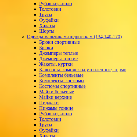
Рубашки, -поло
Толстовки
Трусы
Фуфайки
Халаты
Шорты
Одежда мальчикам-подросткам (134,140-170)
Брюки спортивные
Брюки
Джемперы теплые
Джемперы тонкие
Жакеты, куртки
Кальсоны, комплекты утепленные, термо
Комплекты бельевые
Комплекты, костюмы
Костюмы спортивные
Майки бельевые
Майки верхние
Пиджаки
Пижамы тонкие
Рубашки, -поло
Толстовки
Трусы
Фуфайки
Халаты