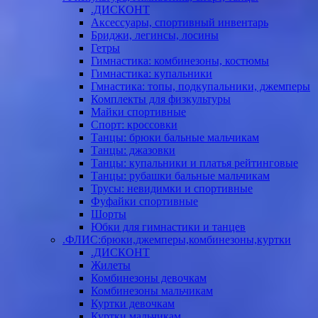
.ДИСКОНТ
Аксессуары, спортивный инвентарь
Бриджи, легинсы, лосины
Гетры
Гимнастика: комбинезоны, костюмы
Гимнастика: купальники
Гмнастика: топы, подкупальники, джемперы
Комплекты для физкультуры
Майки спортивные
Спорт: кроссовки
Танцы: брюки бальные мальчикам
Танцы: джазовки
Танцы: купальники и платья рейтинговые
Танцы: рубашки бальные мальчикам
Трусы: невидимки и спортивные
Фуфайки спортивные
Шорты
Юбки для гимнастики и танцев
.ФЛИС:брюки,джемперы,комбинезоны,куртки
.ДИСКОНТ
Жилеты
Комбинезоны девочкам
Комбинезоны мальчикам
Куртки девочкам
Куртки мальчикам