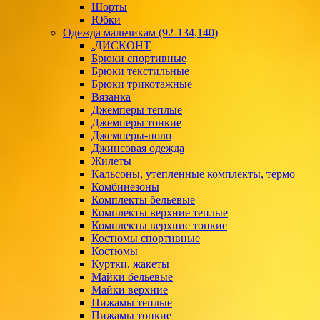
Шорты
Юбки
Одежда мальчикам (92-134,140)
.ДИСКОНТ
Брюки спортивные
Брюки текстильные
Брюки трикотажные
Вязанка
Джемперы теплые
Джемперы тонкие
Джемперы-поло
Джинсовая одежда
Жилеты
Кальсоны, утепленные комплекты, термо
Комбинезоны
Комплекты бельевые
Комплекты верхние теплые
Комплекты верхние тонкие
Костюмы спортивные
Костюмы
Куртки, жакеты
Майки бельевые
Майки верхние
Пижамы теплые
Пижамы тонкие