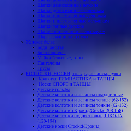
Шапки демисезонные детские
Шапки демисезонные мальчикам
Шапки и шлемы теплые девочкам
Шапки и шлемы теплые мальчикам
Шапки теплые детские
Шапочки и чепчики ясельные, 0+
Шарфы, манишки, снуды
Женское белье
Боди, бюстье
Бюстгальтеры
Майки бельевые, топы
Панталоны
Трусы
КОЛГОТКИ, НОСКИ, гольфы, легинсы, чулки
.Колготки ГИМНАСТИКА и ТАНЦЫ
.Носки СПОРТ и ТАНЦЫ
Детские гольфы
Детские колготки и легинсы праздничные
Детские колготки и легинсы теплые (62-152)
Детские колготки и легинсы тонкие (62-152)
Детские колготки Крокид/Crockid (68-158)
Детские колготки подростковые, ШКОЛА
(128-164)
Детские носки Crockid/Крокид