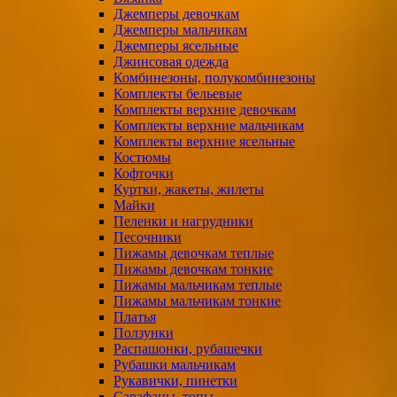
Джемперы девочкам
Джемперы мальчикам
Джемперы ясельные
Джинсовая одежда
Комбинезоны, полукомбинезоны
Комплекты бельевые
Комплекты верхние девочкам
Комплекты верхние мальчикам
Комплекты верхние ясельные
Костюмы
Кофточки
Куртки, жакеты, жилеты
Майки
Пеленки и нагрудники
Песочники
Пижамы девочкам теплые
Пижамы девочкам тонкие
Пижамы мальчикам теплые
Пижамы мальчикам тонкие
Платья
Ползунки
Распашонки, рубашечки
Рубашки мальчикам
Рукавички, пинетки
Сарафаны, топы