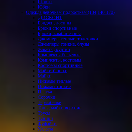
Шорты
Юбки
Одежда девочкам-подросткам (134,140-170)
.ДИСКОНТ
Бриджи, лосины
Брюки спортивные
Брюки, комбинезоны
Джемперы теплые, толстовки
Джемперы тонкие, блузы
Жакеты, куртки
Комплекты бельевые
Комплекты, костюмы
Костюмы спортивные
Майки-бюстье
Майки
Пижамы теплые
Пижамы тонкие
Платья
Сорочки
Термобелье
Топы, майки верхние
Трусы
Туники
Фуфайки
Халаты