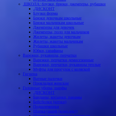
.ШКОЛА: блузки, брюки, джемперы, рубашки
.ДИСКОНТ
Блузки форма
Брюки девочкам школьные
Брюки мальчикам школьные
Джемперы для девочек
Джемперы, поло для мальчиков
Жилеты, жакеты девочкам
Жилеты, жакеты мальчикам
Рубашки школьные
Юбки, сарафаны
Варежки, рукавицы, перчатки
Варежки, перчатки демисезонные
Варежки, перчатки, рукавицы теплые
Муфты для прогулок с коляской
Гигиена
Ватные палочки
Прокладки женские
Головные уборы, шарфы
.ДИСКОНТ
Банданы, косынки, панамы
Бейсболки (кепки)
Подшлемники
Шапка+шарф (комплект)
Шапки демисезонные девочкам