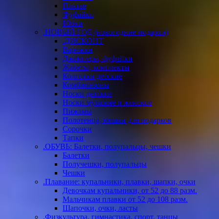
Платья
Фуфайки
Юбки
.НОВЫЙ ГОД (новогодние подарки)
.ДИСКОНТ
Варежки
Джемперы, фуфайки
Жакеты, комплекты
Колготки детские
Комбинезоны
Носки детские
Носки мужские и женские
Пижамы
Полотенца, мешки для подарков
Сорочки
Тапки
.ОБУВЬ: Балетки, полупальцы, чешки
Балетки
Получешки, полупальцы
Чешки
.Плавание: купальники, плавки, шапки, очки
Девочкам купальники, от 52 до 88 разм.
Мальчикам плавки от 52 до 108 разм.
Шапочки, очки, ласты
.Физкультура, гимнастика, спорт, танцы