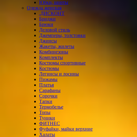
Юбки, шорты
Одежда женская
.ДИСКОНТ
Бриджи
Брюки
Деловой стиль
Джемперы, толстовки
Джинсы
Жакеты, жилеты
Комбинезоны
Комплекты
Костюмы спортивные
Костюмы
Легинсы и лосины
Пижамы
Платья
Сарафаны
Сорочки
Тапки
Термобелье
Топы
Туники
ФИТНЕС
Фуфайки, майки верхние
Халаты