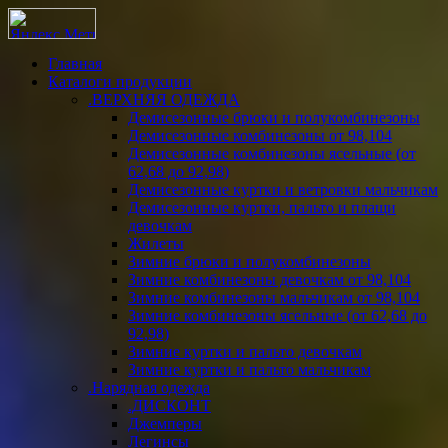
Главная
Каталоги продукции
.ВЕРХНЯЯ ОДЕЖДА
Демисезонные брюки и полукомбинезоны
Демисезонные комбинезоны от 98,104
Демисезонные комбинезоны ясельные (от
62,68 до 92,98)
Демисезонные куртки и ветровки мальчикам
Демисезонные куртки, пальто и плащи
девочкам
Жилеты
Зимние брюки и полукомбинезоны
Зимние комбинезоны девочкам от 98,104
Зимние комбинезоны мальчикам от 98,104
Зимние комбинезоны ясельные (от 62,68 до
92,98)
Зимние куртки и пальто девочкам
Зимние куртки и пальто мальчикам
.Нарядная одежда
.ДИСКОНТ
Джемперы
Легинсы