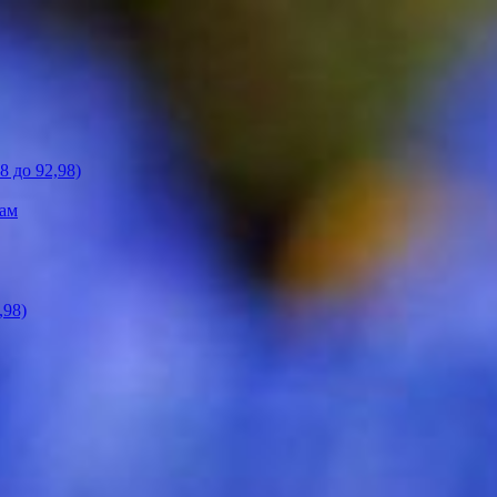
 до 92,98)
кам
,98)