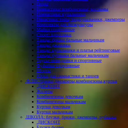
Гетры
Гимнастика: комбинезоны, костюмы
Гимнастика: купальники
Гмнастика: топы, подкупальники, джемперы
Комплекты для физкультуры
Майки спортивные
Спорт: кроссовки
Танцы: брюки бальные мальчикам
Танцы: джазовки
Танцы: купальники и платья рейтинговые
Танцы: рубашки бальные мальчикам
Трусы: невидимки и спортивные
Фуфайки спортивные
Шорты
Юбки для гимнастики и танцев
.ФЛИС:брюки,джемперы,комбинезоны,куртки
.ДИСКОНТ
Жилеты
Комбинезоны девочкам
Комбинезоны мальчикам
Куртки девочкам
Куртки мальчикам
.ШКОЛА: блузки, брюки, джемперы, рубашки
.ДИСКОНТ
Блузки форма