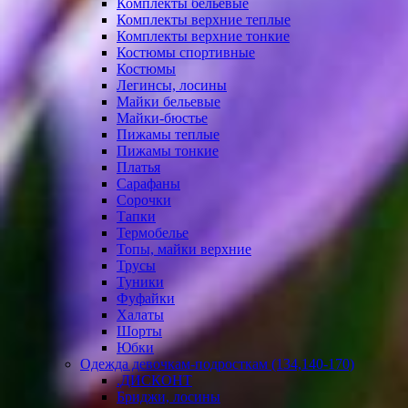
Комплекты бельевые
Комплекты верхние теплые
Комплекты верхние тонкие
Костюмы спортивные
Костюмы
Легинсы, лосины
Майки бельевые
Майки-бюстье
Пижамы теплые
Пижамы тонкие
Платья
Сарафаны
Сорочки
Тапки
Термобелье
Топы, майки верхние
Трусы
Туники
Фуфайки
Халаты
Шорты
Юбки
Одежда девочкам-подросткам (134,140-170)
.ДИСКОНТ
Бриджи, лосины