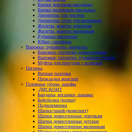
Брюки девочкам школьные
Брюки мальчикам школьные
Джемперы для девочек
Джемперы, поло для мальчиков
Жилеты, жакеты девочкам
Жилеты, жакеты мальчикам
Рубашки школьные
Юбки, сарафаны
Варежки, рукавицы, перчатки
Варежки, перчатки демисезонные
Варежки, перчатки, рукавицы теплые
Муфты для прогулок с коляской
Гигиена
Ватные палочки
Прокладки женские
Головные уборы, шарфы
.ДИСКОНТ
Банданы, косынки, панамы
Бейсболки (кепки)
Подшлемники
Шапка+шарф (комплект)
Шапки демисезонные девочкам
Шапки демисезонные детские
Шапки демисезонные мальчикам
Шапки и шлемы теплые девочкам