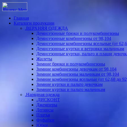
Главная
Каталоги продукции
.ВЕРХНЯЯ ОДЕЖДА
Демисезонные брюки и полукомбинезоны
Демисезонные комбинезоны от 98,104
Демисезонные комбинезоны ясельные (от 62,68
Демисезонные куртки и ветровки мальчикам
Демисезонные куртки, пальто и плащи девоч
Жилеты
Зимние брюки и полукомбинезоны
Зимние комбинезоны девочкам от 98,104
Зимние комбинезоны мальчикам от 98,104
Зимние комбинезоны ясельные (от 62,68 до 92
Зимние куртки и пальто девочкам
Зимние куртки и пальто мальчикам
.Нарядная одежда
.ДИСКОНТ
Джемперы
Легинсы
Платья
Фуфайки
Юбки