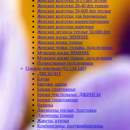
Женские колготки .8-15 den летние
Женские колготки 20-40 den тонкие
Женские колготки 50-600 den теплые
Женские колготки для беременных
Женские колготки корректирующие
Женские колготки нарядные
Женские легинсы теплые 50-600 den
Женские носки ЗИМНИЕ
Женские носки тонкие
Женские чулки, гольфы, подследники
Мужские носки ЗИМНИЕ
Мужские носки тонкие, подследники
Подростковые подследники
Одежда девочкам (92-134,140)
.ДИСКОНТ
Блузы
Бриджи, капри
Брюки спортивные
Брюки текстильные, ДЖИНСЫ
Брюки трикотажные
Вязанка
Джемперы теплые, толстовки
Джемперы тонкие
Жакеты, куртки
Комбинезоны, полукомбинезоны