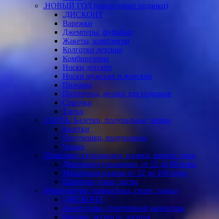
.НОВЫЙ ГОД (новогодние подарки)
.ДИСКОНТ
Варежки
Джемперы, фуфайки
Жакеты, комплекты
Колготки детские
Комбинезоны
Носки детские
Носки мужские и женские
Пижамы
Полотенца, мешки для подарков
Сорочки
Тапки
.ОБУВЬ: Балетки, полупальцы, чешки
Балетки
Получешки, полупальцы
Чешки
.Плавание: купальники, плавки, шапки, очки
Девочкам купальники, от 52 до 88 разм.
Мальчикам плавки от 52 до 108 разм.
Шапочки, очки, ласты
.Физкультура, гимнастика, спорт, танцы
.ДИСКОНТ
Аксессуары, спортивный инвентарь
Бриджи, легинсы, лосины