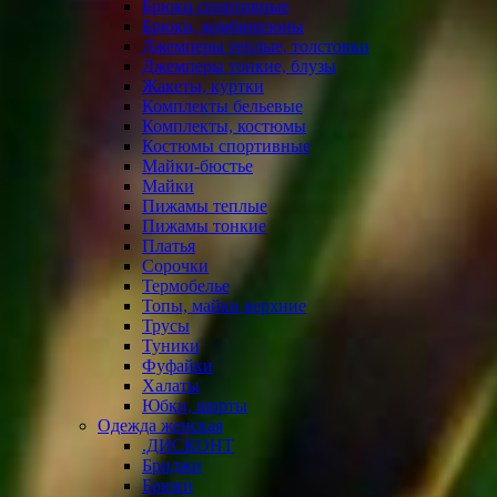
Брюки спортивные
Брюки, комбинезоны
Джемперы теплые, толстовки
Джемперы тонкие, блузы
Жакеты, куртки
Комплекты бельевые
Комплекты, костюмы
Костюмы спортивные
Майки-бюстье
Майки
Пижамы теплые
Пижамы тонкие
Платья
Сорочки
Термобелье
Топы, майки верхние
Трусы
Туники
Фуфайки
Халаты
Юбки, шорты
Одежда женская
.ДИСКОНТ
Бриджи
Брюки