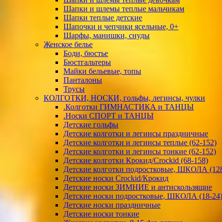
Шапки и шлемы теплые мальчикам
Шапки теплые детские
Шапочки и чепчики ясельные, 0+
Шарфы, манишки, снуды
Женское белье
Боди, бюстье
Бюстгальтеры
Майки бельевые, топы
Панталоны
Трусы
КОЛГОТКИ, НОСКИ, гольфы, легинсы, чулки
.Колготки ГИМНАСТИКА и ТАНЦЫ
.Носки СПОРТ и ТАНЦЫ
Детские гольфы
Детские колготки и легинсы праздничные
Детские колготки и легинсы теплые (62-152)
Детские колготки и легинсы тонкие (62-152)
Детские колготки Крокид/Crockid (68-158)
Детские колготки подростковые, ШКОЛА (128
Детские носки Crockid/Крокид
Детские носки ЗИМНИЕ и антискользящие
Детские носки подростковые, ШКОЛА (18-24
Детские носки праздничные
Детские носки тонкие