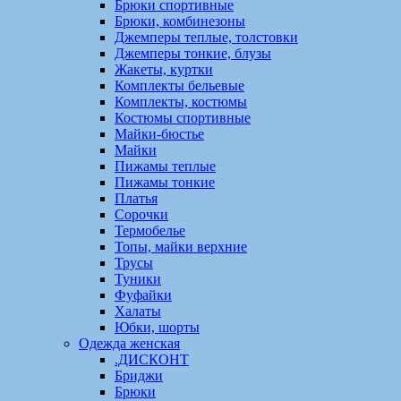
Брюки спортивные
Брюки, комбинезоны
Джемперы теплые, толстовки
Джемперы тонкие, блузы
Жакеты, куртки
Комплекты бельевые
Комплекты, костюмы
Костюмы спортивные
Майки-бюстье
Майки
Пижамы теплые
Пижамы тонкие
Платья
Сорочки
Термобелье
Топы, майки верхние
Трусы
Туники
Фуфайки
Халаты
Юбки, шорты
Одежда женская
.ДИСКОНТ
Бриджи
Брюки