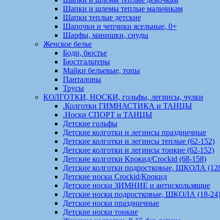
Шапки и шлемы теплые мальчикам
Шапки теплые детские
Шапочки и чепчики ясельные, 0+
Шарфы, манишки, снуды
Женское белье
Боди, бюстье
Бюстгальтеры
Майки бельевые, топы
Панталоны
Трусы
КОЛГОТКИ, НОСКИ, гольфы, легинсы, чулки
.Колготки ГИМНАСТИКА и ТАНЦЫ
.Носки СПОРТ и ТАНЦЫ
Детские гольфы
Детские колготки и легинсы праздничные
Детские колготки и легинсы теплые (62-152)
Детские колготки и легинсы тонкие (62-152)
Детские колготки Крокид/Crockid (68-158)
Детские колготки подростковые, ШКОЛА (128
Детские носки Crockid/Крокид
Детские носки ЗИМНИЕ и антискользящие
Детские носки подростковые, ШКОЛА (18-24
Детские носки праздничные
Детские носки тонкие