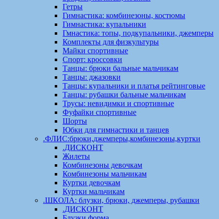
Гетры
Гимнастика: комбинезоны, костюмы
Гимнастика: купальники
Гмнастика: топы, подкупальники, джемперы
Комплекты для физкультуры
Майки спортивные
Спорт: кроссовки
Танцы: брюки бальные мальчикам
Танцы: джазовки
Танцы: купальники и платья рейтинговые
Танцы: рубашки бальные мальчикам
Трусы: невидимки и спортивные
Фуфайки спортивные
Шорты
Юбки для гимнастики и танцев
.ФЛИС:брюки,джемперы,комбинезоны,куртки
.ДИСКОНТ
Жилеты
Комбинезоны девочкам
Комбинезоны мальчикам
Куртки девочкам
Куртки мальчикам
.ШКОЛА: блузки, брюки, джемперы, рубашки
.ДИСКОНТ
Блузки форма