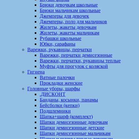
Брюки девочкам школьные
Брюки мальчикам школьные
Джемперы для девочек
Джемперы, поло для мальчиков
Жилеты, жакеты девочкам
Жилеты, жакеты мальчикам
Рубашки школьные
Юбки, сарафаны
Варежки, рукавицы, перчатки
Варежки, перчатки демисезонные
Варежки, перчатки, рукавицы теплые
Муфты для прогулок с коляской
Гигиена
Ватные палочки
Прокладки женские
Головные уборы, шарфы
.ДИСКОНТ
Банданы, косынки, панамы
Бейсболки (кепки)
Подшлемники
Шапка+шарф (комплект)
Шапки демисезонные девочкам
Шапки демисезонные детские
Шапки демисезонные мальчикам
Шапки и шлемы теплые девочкам