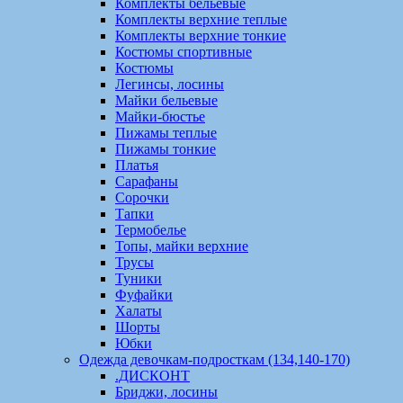
Комплекты бельевые
Комплекты верхние теплые
Комплекты верхние тонкие
Костюмы спортивные
Костюмы
Легинсы, лосины
Майки бельевые
Майки-бюстье
Пижамы теплые
Пижамы тонкие
Платья
Сарафаны
Сорочки
Тапки
Термобелье
Топы, майки верхние
Трусы
Туники
Фуфайки
Халаты
Шорты
Юбки
Одежда девочкам-подросткам (134,140-170)
.ДИСКОНТ
Бриджи, лосины