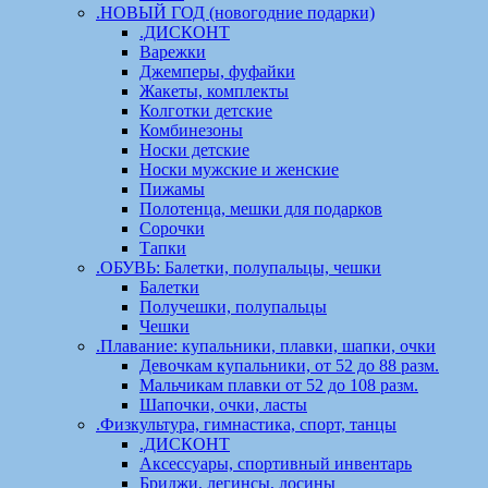
.НОВЫЙ ГОД (новогодние подарки)
.ДИСКОНТ
Варежки
Джемперы, фуфайки
Жакеты, комплекты
Колготки детские
Комбинезоны
Носки детские
Носки мужские и женские
Пижамы
Полотенца, мешки для подарков
Сорочки
Тапки
.ОБУВЬ: Балетки, полупальцы, чешки
Балетки
Получешки, полупальцы
Чешки
.Плавание: купальники, плавки, шапки, очки
Девочкам купальники, от 52 до 88 разм.
Мальчикам плавки от 52 до 108 разм.
Шапочки, очки, ласты
.Физкультура, гимнастика, спорт, танцы
.ДИСКОНТ
Аксессуары, спортивный инвентарь
Бриджи, легинсы, лосины