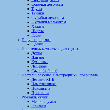
Сорочки девочкам
Трусы
Туники
Фуфайки девочкам
Фуфайки мальчикам
Халаты
Шорты
Юбки
Подушки, одеяла
Одеяла
Полотенца, комплекты для сауны
Детям
Для ног
Кухонные
Лицевые
Сауна (наборы)
Постельное белье, наматрацники, покрывала
Детские КПБ
Наматрацники
Покрывала
Простыни
Рюкзаки, сумки
Мешки, сумки
Рюкзаки