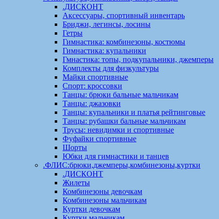
.ДИСКОНТ
Аксессуары, спортивный инвентарь
Бриджи, легинсы, лосины
Гетры
Гимнастика: комбинезоны, костюмы
Гимнастика: купальники
Гмнастика: топы, подкупальники, джемперы
Комплекты для физкультуры
Майки спортивные
Спорт: кроссовки
Танцы: брюки бальные мальчикам
Танцы: джазовки
Танцы: купальники и платья рейтинговые
Танцы: рубашки бальные мальчикам
Трусы: невидимки и спортивные
Фуфайки спортивные
Шорты
Юбки для гимнастики и танцев
.ФЛИС:брюки,джемперы,комбинезоны,куртки
.ДИСКОНТ
Жилеты
Комбинезоны девочкам
Комбинезоны мальчикам
Куртки девочкам
Куртки мальчикам