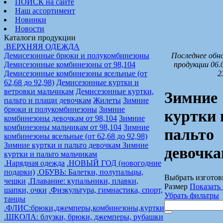
ПОИСК на сайте
Наш ассортимент
Новинки
Новости
Каталоги продукции
.ВЕРХНЯЯ ОДЕЖДА
Демисезонные брюки и полукомбинезоны
Последнее обн
Демисезонные комбинезоны от 98,104
продукции 06.
Демисезонные комбинезоны ясельные (от
2
62,68 до 92,98)
Демисезонные куртки и
ветровки мальчикам
Демисезонные куртки,
Зимние
пальто и плащи девочкам
Жилеты
Зимние
брюки и полукомбинезоны
Зимние
куртки 
комбинезоны девочкам от 98,104
Зимние
комбинезоны мальчикам от 98,104
Зимние
пальто
комбинезоны ясельные (от 62,68 до 92,98)
Зимние куртки и пальто девочкам
Зимние
девочк
куртки и пальто мальчикам
.Нарядная одежда
.НОВЫЙ ГОД (новогодние
подарки)
.ОБУВЬ: Балетки, полупальцы,
Выбрать изготов
чешки
.Плавание: купальники, плавки,
Размер
Показать 
шапки, очки
.Физкультура, гимнастика, спорт,
Убрать фильтры
танцы
.ФЛИС:брюки,джемперы,комбинезоны,куртки
.ШКОЛА: блузки, брюки, джемперы, рубашки