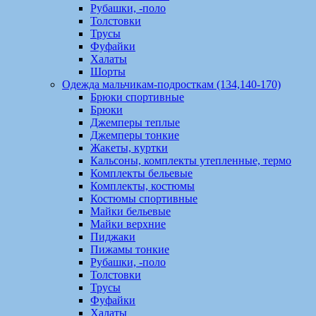
Рубашки, -поло
Толстовки
Трусы
Фуфайки
Халаты
Шорты
Одежда мальчикам-подросткам (134,140-170)
Брюки спортивные
Брюки
Джемперы теплые
Джемперы тонкие
Жакеты, куртки
Кальсоны, комплекты утепленные, термо
Комплекты бельевые
Комплекты, костюмы
Костюмы спортивные
Майки бельевые
Майки верхние
Пиджаки
Пижамы тонкие
Рубашки, -поло
Толстовки
Трусы
Фуфайки
Халаты