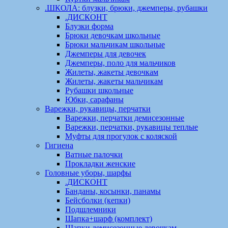
.ШКОЛА: блузки, брюки, джемперы, рубашки
.ДИСКОНТ
Блузки форма
Брюки девочкам школьные
Брюки мальчикам школьные
Джемперы для девочек
Джемперы, поло для мальчиков
Жилеты, жакеты девочкам
Жилеты, жакеты мальчикам
Рубашки школьные
Юбки, сарафаны
Варежки, рукавицы, перчатки
Варежки, перчатки демисезонные
Варежки, перчатки, рукавицы теплые
Муфты для прогулок с коляской
Гигиена
Ватные палочки
Прокладки женские
Головные уборы, шарфы
.ДИСКОНТ
Банданы, косынки, панамы
Бейсболки (кепки)
Подшлемники
Шапка+шарф (комплект)
Шапки демисезонные девочкам