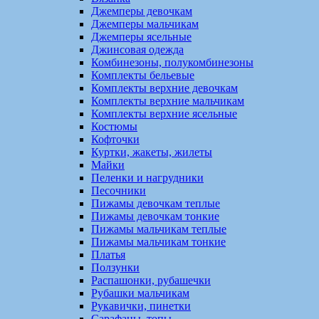
Джемперы девочкам
Джемперы мальчикам
Джемперы ясельные
Джинсовая одежда
Комбинезоны, полукомбинезоны
Комплекты бельевые
Комплекты верхние девочкам
Комплекты верхние мальчикам
Комплекты верхние ясельные
Костюмы
Кофточки
Куртки, жакеты, жилеты
Майки
Пеленки и нагрудники
Песочники
Пижамы девочкам теплые
Пижамы девочкам тонкие
Пижамы мальчикам теплые
Пижамы мальчикам тонкие
Платья
Ползунки
Распашонки, рубашечки
Рубашки мальчикам
Рукавички, пинетки
Сарафаны, топы