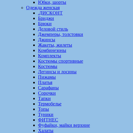
Юбки, шорты
Одежда женская
.ДИСКОНТ
Бриджи
Брюки
Деловой стиль
Джемперы, толстовки
Джинсы
Жакеты, жилеты
Комбинезоны
Комплекты
Костюмы спортивные
Костюмы
Легинсы и лосины
Пижамы
Платья
Сарафаны
Сорочки
Тапки
Термобелье
Топы
Туники
ФИТНЕС
Фуфайки, майки верхние
Халаты