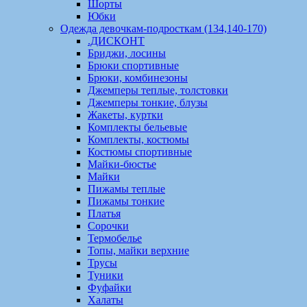
Шорты
Юбки
Одежда девочкам-подросткам (134,140-170)
.ДИСКОНТ
Бриджи, лосины
Брюки спортивные
Брюки, комбинезоны
Джемперы теплые, толстовки
Джемперы тонкие, блузы
Жакеты, куртки
Комплекты бельевые
Комплекты, костюмы
Костюмы спортивные
Майки-бюстье
Майки
Пижамы теплые
Пижамы тонкие
Платья
Сорочки
Термобелье
Топы, майки верхние
Трусы
Туники
Фуфайки
Халаты