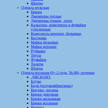
Шорты
Одежда мужская
Брюки
Джемперы теплые
Джемперы тонкие, -поло
Кальсоны, комплекты и фуфайки
утепленные
Комплекты верхние, бельевые
Костюмы
Майки бельевые
Майки верхние
Рубашки
Трусы
Фуфайки
Халаты
Шорты
Одежда ясельная (0+-2 года, 56-98), пеленки
.ДИСКОНТ
Блузы
Боди (полукомбинезоны)
Бриджи, лосины
Брюки девочкам
Брюки мальчикам
Брюки ясельные
Вязанка