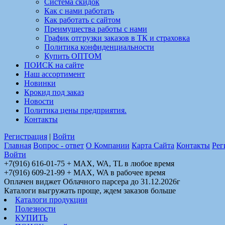
Система скидок
Как с нами работать
Как работать с сайтом
Преимущества работы с нами
График отгрузки заказов в ТК и страховка
Политика конфиденциальности
Купить ОПТОМ
ПОИСК на сайте
Наш ассортимент
Новинки
Крокид под заказ
Новости
Политика цены предприятия.
Контакты
Регистрация
|
Войти
Главная
Вопрос - ответ
О Компании
Карта Сайта
Контакты
Рег
Войти
+7(916) 616-01-75 + MAX, WA, TL в любое время
+7(916) 609-21-99 + MAX, WA в рабочее время
Оплачен виджет Облачного парсера до 31.12.2026г
Каталоги выгружать проще, ждем заказов больше
Каталоги продукции
Полезности
КУПИТЬ