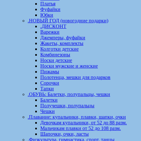
Платья
Фуфайки
Юбки
.НОВЫЙ ГОД (новогодние подарки)
.ДИСКОНТ
Варежки
Джемперы, фуфайки
Жакеты, комплекты
Колготки детские
Комбинезоны
Носки детские
Носки мужские и женские
Пижамы
Полотенца, мешки для подарков
Сорочки
Тапки
.ОБУВЬ: Балетки, полупальцы, чешки
Балетки
Получешки, полупальцы
Чешки
.Плавание: купальники, плавки, шапки, очки
Девочкам купальники, от 52 до 88 разм.
Мальчикам плавки от 52 до 108 разм.
Шапочки, очки, ласты
.Физкультура, гимнастика, спорт, танцы