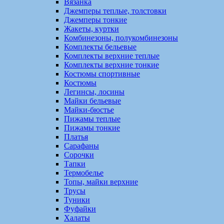
Вязанка
Джемперы теплые, толстовки
Джемперы тонкие
Жакеты, куртки
Комбинезоны, полукомбинезоны
Комплекты бельевые
Комплекты верхние теплые
Комплекты верхние тонкие
Костюмы спортивные
Костюмы
Легинсы, лосины
Майки бельевые
Майки-бюстье
Пижамы теплые
Пижамы тонкие
Платья
Сарафаны
Сорочки
Тапки
Термобелье
Топы, майки верхние
Трусы
Туники
Фуфайки
Халаты