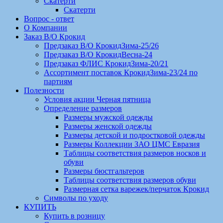
Скатерти
Скатерти
Вопрос - ответ
О Компании
Заказ В/О Крокид
Предзаказ В/О КрокидЗима-25/26
Предзаказ В/О КрокидВесна-24
Предзаказ ФЛИС КрокидЗима-20/21
Ассортимент поставок КрокидЗима-23/24 по
партиям
Полезности
Условия акции Черная пятница
Определение размеров
Размеры мужской одежды
Размеры женской одежды
Размеры детской и подростковой одежды
Размеры Коллекции ЗАО ЦМС Евразия
Таблицы соответствия размеров носков и
обуви
Размеры бюстгальтеров
Таблицы соответствия размеров обуви
Размерная сетка варежек/перчаток Крокид
Символы по уходу
КУПИТЬ
Купить в розницу