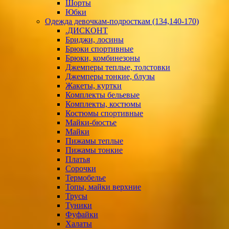
Шорты
Юбки
Одежда девочкам-подросткам (134,140-170)
.ДИСКОНТ
Бриджи, лосины
Брюки спортивные
Брюки, комбинезоны
Джемперы теплые, толстовки
Джемперы тонкие, блузы
Жакеты, куртки
Комплекты бельевые
Комплекты, костюмы
Костюмы спортивные
Майки-бюстье
Майки
Пижамы теплые
Пижамы тонкие
Платья
Сорочки
Термобелье
Топы, майки верхние
Трусы
Туники
Фуфайки
Халаты