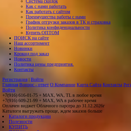
Система скидок
Как с нами работать
Как работать с сайтом
Преимущества работы с нами
График отгрузки заказов в ТК и страховка
Политика конфиденциальности
Купить ОПТОМ
ПОИСК на сайте
Наш ассортимент
Новинки
Крокид под заказ
Новости
Политика цены предприятия.
Контакты
Регистрация
|
Войти
Главная
Вопрос - ответ
О Компании
Карта Сайта
Контакты
Рег
Войти
+7(916) 616-01-75 + MAX, WA, TL в любое время
+7(916) 609-21-99 + MAX, WA в рабочее время
Оплачен виджет Облачного парсера до 31.12.2026г
Каталоги выгружать проще, ждем заказов больше
Каталоги продукции
Полезности
КУПИТЬ