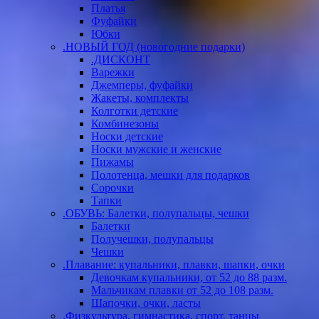
Платья
Фуфайки
Юбки
.НОВЫЙ ГОД (новогодние подарки)
.ДИСКОНТ
Варежки
Джемперы, фуфайки
Жакеты, комплекты
Колготки детские
Комбинезоны
Носки детские
Носки мужские и женские
Пижамы
Полотенца, мешки для подарков
Сорочки
Тапки
.ОБУВЬ: Балетки, полупальцы, чешки
Балетки
Получешки, полупальцы
Чешки
.Плавание: купальники, плавки, шапки, очки
Девочкам купальники, от 52 до 88 разм.
Мальчикам плавки от 52 до 108 разм.
Шапочки, очки, ласты
.Физкультура, гимнастика, спорт, танцы