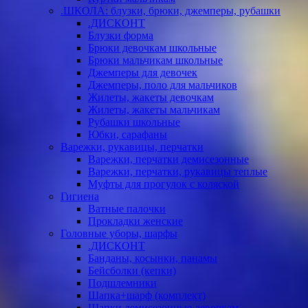
.ШКОЛА: блузки, брюки, джемперы, рубашки
.ДИСКОНТ
Блузки форма
Брюки девочкам школьные
Брюки мальчикам школьные
Джемперы для девочек
Джемперы, поло для мальчиков
Жилеты, жакеты девочкам
Жилеты, жакеты мальчикам
Рубашки школьные
Юбки, сарафаны
Варежки, рукавицы, перчатки
Варежки, перчатки демисезонные
Варежки, перчатки, рукавицы теплые
Муфты для прогулок с коляской
Гигиена
Ватные палочки
Прокладки женские
Головные уборы, шарфы
.ДИСКОНТ
Банданы, косынки, панамы
Бейсболки (кепки)
Подшлемники
Шапка+шарф (комплект)
Шапки демисезонные девочкам