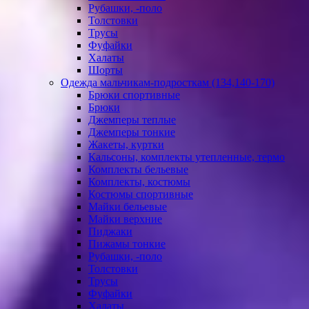
Рубашки, -поло
Толстовки
Трусы
Фуфайки
Халаты
Шорты
Одежда мальчикам-подросткам (134,140-170)
Брюки спортивные
Брюки
Джемперы теплые
Джемперы тонкие
Жакеты, куртки
Кальсоны, комплекты утепленные, термо
Комплекты бельевые
Комплекты, костюмы
Костюмы спортивные
Майки бельевые
Майки верхние
Пиджаки
Пижамы тонкие
Рубашки, -поло
Толстовки
Трусы
Фуфайки
Халаты