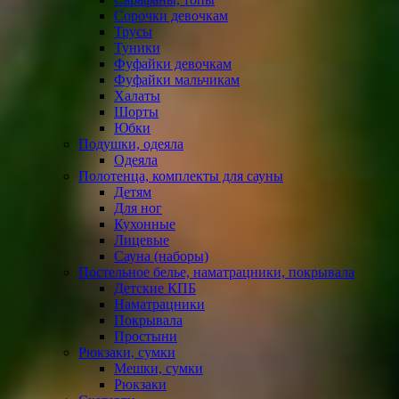
Сорочки девочкам
Трусы
Туники
Фуфайки девочкам
Фуфайки мальчикам
Халаты
Шорты
Юбки
Подушки, одеяла
Одеяла
Полотенца, комплекты для сауны
Детям
Для ног
Кухонные
Лицевые
Сауна (наборы)
Постельное белье, наматрацники, покрывала
Детские КПБ
Наматрацники
Покрывала
Простыни
Рюкзаки, сумки
Мешки, сумки
Рюкзаки