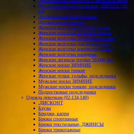
Детские носки ЗИМНИЕ и антискользящие
Детские носки подростковые, ШКОЛА (18-
24)
Детские носки праздничные
Детские носки тонкие
Женские колготки .8-15 den летние
Женские колготки 20-40 den тонкие
Женские колготки 50-600 den теплые
Женские колготки для беременных
Женские колготки корректирующие
Женские колготки нарядные
Женские легинсы теплые 50-600 den
Женские носки ЗИМНИЕ
Женские носки тонкие
Женские чулки, гольфы, подследники
Мужские носки ЗИМНИЕ
Мужские носки тонкие, подследники
Подростковые подследники
Одежда девочкам (92-134,140)
.ДИСКОНТ
Блузы
Бриджи, капри
Брюки спортивные
Брюки текстильные, ДЖИНСЫ
Брюки трикотажные