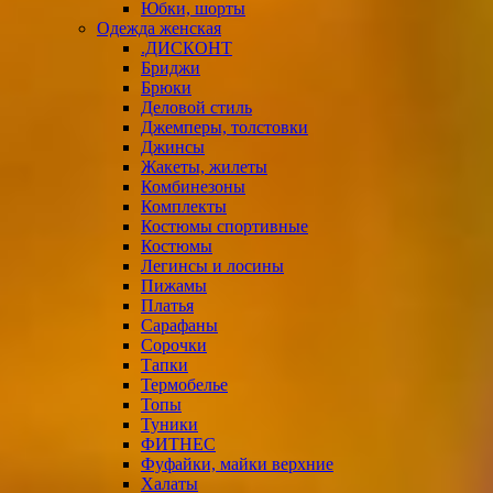
Юбки, шорты
Одежда женская
.ДИСКОНТ
Бриджи
Брюки
Деловой стиль
Джемперы, толстовки
Джинсы
Жакеты, жилеты
Комбинезоны
Комплекты
Костюмы спортивные
Костюмы
Легинсы и лосины
Пижамы
Платья
Сарафаны
Сорочки
Тапки
Термобелье
Топы
Туники
ФИТНЕС
Фуфайки, майки верхние
Халаты