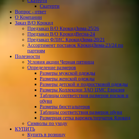
Скатерти
Скатерти
Вопрос - ответ
О Компании
Заказ В/О Крокид
Предзаказ В/О КрокидЗима-25/26
Предзаказ В/О КрокидВесна-24
Предзаказ ФЛИС КрокидЗима-20/21
Ассортимент поставок КрокидЗима-23/24 по
партиям
Полезности
Условия акции Черная пятница
Определение размеров
Размеры мужской одежды
Размеры женской одежды
Размеры детской и подростковой одежды
Размеры Коллекции ЗАО ЦМС Евразия
Таблицы соответствия размеров носков и
обуви
Размеры бюстгальтеров
Таблицы соответствия размеров обуви
Размерная сетка варежек/перчаток Крокид
Символы по уходу
КУПИТЬ
Купить в розницу