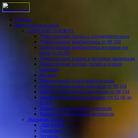
Главная
Каталоги продукции
.ВЕРХНЯЯ ОДЕЖДА
Демисезонные брюки и полукомбинезоны
Демисезонные комбинезоны от 98,104
Демисезонные комбинезоны ясельные (от
62,68 до 92,98)
Демисезонные куртки и ветровки мальчикам
Демисезонные куртки, пальто и плащи
девочкам
Жилеты
Зимние брюки и полукомбинезоны
Зимние комбинезоны девочкам от 98,104
Зимние комбинезоны мальчикам от 98,104
Зимние комбинезоны ясельные (от 62,68 до
92,98)
Зимние куртки и пальто девочкам
Зимние куртки и пальто мальчикам
.Нарядная одежда
.ДИСКОНТ
Джемперы
Легинсы