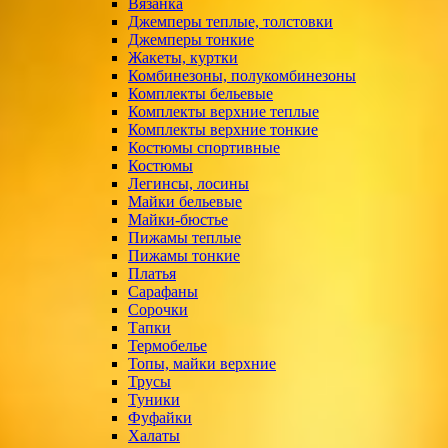
Вязанка
Джемперы теплые, толстовки
Джемперы тонкие
Жакеты, куртки
Комбинезоны, полукомбинезоны
Комплекты бельевые
Комплекты верхние теплые
Комплекты верхние тонкие
Костюмы спортивные
Костюмы
Легинсы, лосины
Майки бельевые
Майки-бюстье
Пижамы теплые
Пижамы тонкие
Платья
Сарафаны
Сорочки
Тапки
Термобелье
Топы, майки верхние
Трусы
Туники
Фуфайки
Халаты