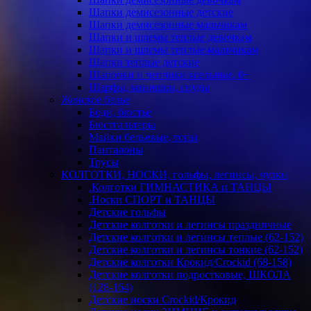
Шапки демисезонные детские
Шапки демисезонные мальчикам
Шапки и шлемы теплые девочкам
Шапки и шлемы теплые мальчикам
Шапки теплые детские
Шапочки и чепчики ясельные, 0+
Шарфы, манишки, снуды
Женское белье
Боди, бюстье
Бюстгальтеры
Майки бельевые, топы
Панталоны
Трусы
КОЛГОТКИ, НОСКИ, гольфы, легинсы, чулки
.Колготки ГИМНАСТИКА и ТАНЦЫ
.Носки СПОРТ и ТАНЦЫ
Детские гольфы
Детские колготки и легинсы праздничные
Детские колготки и легинсы теплые (62-152)
Детские колготки и легинсы тонкие (62-152)
Детские колготки Крокид/Crockid (68-158)
Детские колготки подростковые, ШКОЛА
(128-164)
Детские носки Crockid/Крокид