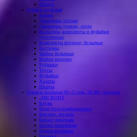
Шорты
Одежда мужская
Брюки
Джемперы теплые
Джемперы тонкие, -поло
Кальсоны, комплекты и фуфайки
утепленные
Комплекты верхние, бельевые
Костюмы
Майки бельевые
Майки верхние
Рубашки
Трусы
Фуфайки
Халаты
Шорты
Одежда ясельная (0+-2 года, 56-98), пеленки
.ДИСКОНТ
Блузы
Боди (полукомбинезоны)
Бриджи, лосины
Брюки девочкам
Брюки мальчикам
Брюки ясельные
Вязанка