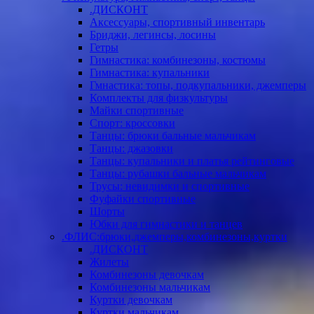
.ДИСКОНТ
Аксессуары, спортивный инвентарь
Бриджи, легинсы, лосины
Гетры
Гимнастика: комбинезоны, костюмы
Гимнастика: купальники
Гмнастика: топы, подкупальники, джемперы
Комплекты для физкультуры
Майки спортивные
Спорт: кроссовки
Танцы: брюки бальные мальчикам
Танцы: джазовки
Танцы: купальники и платья рейтинговые
Танцы: рубашки бальные мальчикам
Трусы: невидимки и спортивные
Фуфайки спортивные
Шорты
Юбки для гимнастики и танцев
.ФЛИС:брюки,джемперы,комбинезоны,куртки
.ДИСКОНТ
Жилеты
Комбинезоны девочкам
Комбинезоны мальчикам
Куртки девочкам
Куртки мальчикам