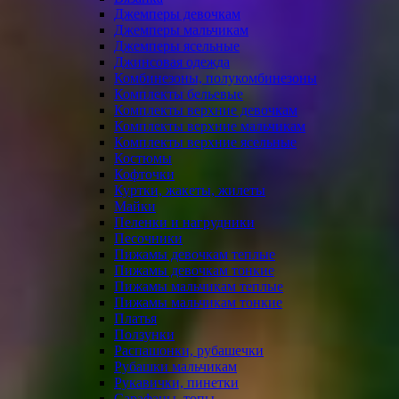
Джемперы девочкам
Джемперы мальчикам
Джемперы ясельные
Джинсовая одежда
Комбинезоны, полукомбинезоны
Комплекты бельевые
Комплекты верхние девочкам
Комплекты верхние мальчикам
Комплекты верхние ясельные
Костюмы
Кофточки
Куртки, жакеты, жилеты
Майки
Пеленки и нагрудники
Песочники
Пижамы девочкам теплые
Пижамы девочкам тонкие
Пижамы мальчикам теплые
Пижамы мальчикам тонкие
Платья
Ползунки
Распашонки, рубашечки
Рубашки мальчикам
Рукавички, пинетки
Сарафаны, топы