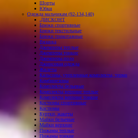
Шорты
Юбки
Одежда мальчикам (92-134,140)
.ДИСКОНТ
Брюки спортивные
Брюки текстильные
Брюки трикотажные
Вязанка
Джемперы теплые
Джемперы тонкие
Джемперы-поло
Джинсовая одежда
Жилеты
Кальсоны, утепленные комплекты, термо
Комбинезоны
Комплекты бельевые
Комплекты верхние теплые
Комплекты верхние тонкие
Костюмы спортивные
Костюмы
Куртки, жакеты
Майки бельевые
Майки верхние
Пижамы теплые
Пижамы тонкие