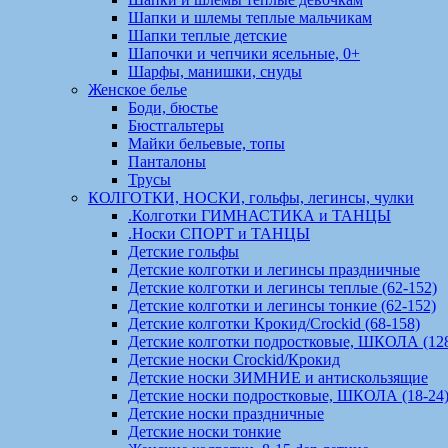
Шапки и шлемы теплые мальчикам
Шапки теплые детские
Шапочки и чепчики ясельные, 0+
Шарфы, манишки, снуды
Женское белье
Боди, бюстье
Бюстгальтеры
Майки бельевые, топы
Панталоны
Трусы
КОЛГОТКИ, НОСКИ, гольфы, легинсы, чулки
.Колготки ГИМНАСТИКА и ТАНЦЫ
.Носки СПОРТ и ТАНЦЫ
Детские гольфы
Детские колготки и легинсы праздничные
Детские колготки и легинсы теплые (62-152)
Детские колготки и легинсы тонкие (62-152)
Детские колготки Крокид/Crockid (68-158)
Детские колготки подростковые, ШКОЛА (128
Детские носки Crockid/Крокид
Детские носки ЗИМНИЕ и антискользящие
Детские носки подростковые, ШКОЛА (18-24
Детские носки праздничные
Детские носки тонкие