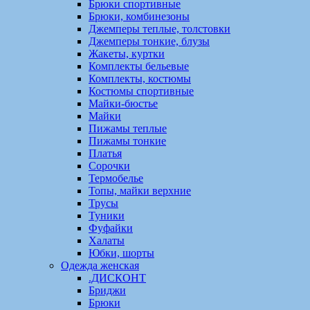
Брюки спортивные
Брюки, комбинезоны
Джемперы теплые, толстовки
Джемперы тонкие, блузы
Жакеты, куртки
Комплекты бельевые
Комплекты, костюмы
Костюмы спортивные
Майки-бюстье
Майки
Пижамы теплые
Пижамы тонкие
Платья
Сорочки
Термобелье
Топы, майки верхние
Трусы
Туники
Фуфайки
Халаты
Юбки, шорты
Одежда женская
.ДИСКОНТ
Бриджи
Брюки