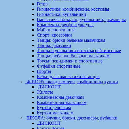
Гетры
Гимнастика: комбинезоны, костюмы
Гимнастика: купальники
Гмнастика: топы, подкупальники, джемперы
Комплекты для физкультуры
Майки спортивные
Спорт: кроссовки
Танцы: брюки бальные мальчикам
Танцы: джазовки
Танцы: купальники и платья рейтинговые
Танцы: рубашки бальные мальчикам
Трусы: невидимки и спортивные
Фуфайки спортивные
Шорты
Юбки для гимнастики и танцев
.ФЛИС:брюки,джемперы,комбинезоны,куртки
.ДИСКОНТ
Жилеты
Комбинезоны девочкам
Комбинезоны мальчикам
Куртки девочкам
Куртки мальчикам
.ШКОЛА: блузки, брюки, джемперы, рубашки
.ДИСКОНТ
Блузки форма