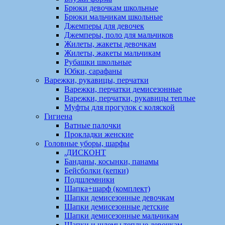
Брюки девочкам школьные
Брюки мальчикам школьные
Джемперы для девочек
Джемперы, поло для мальчиков
Жилеты, жакеты девочкам
Жилеты, жакеты мальчикам
Рубашки школьные
Юбки, сарафаны
Варежки, рукавицы, перчатки
Варежки, перчатки демисезонные
Варежки, перчатки, рукавицы теплые
Муфты для прогулок с коляской
Гигиена
Ватные палочки
Прокладки женские
Головные уборы, шарфы
.ДИСКОНТ
Банданы, косынки, панамы
Бейсболки (кепки)
Подшлемники
Шапка+шарф (комплект)
Шапки демисезонные девочкам
Шапки демисезонные детские
Шапки демисезонные мальчикам
Шапки и шлемы теплые девочкам