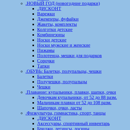
.НОВЫЙ ГОД (новогодние подарки)
.ДИСКОНТ
Варежки
Джемперы, фуфайки
Жакеты, комплекты
Колготки детские
Комбинезоны
Носки детские
Носки мужские и женские
Пижамы
Полотенца, мешки для подарков
Сорочки
Тапки
.ОБУВЬ: Балетки, полупальцы, чешки
Балетки
Получешки, полупальцы
Чешки
.Плавание: купальники, плавки, шапки, очки
Девочкам купальники, от 52 до 88 разм.
Мальчикам плавки от 52 до 108 разм.
Шапочки, очки, ласты
.Физкультура, гимнастика, спорт, танцы
.ДИСКОНТ
Аксессуары, спортивный инвентарь
Бриджи, легинсы, лосины