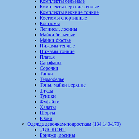
Комплекты бельевые
Комплекты верхние теплые
Комплекты верхние тонкие
Костюмы спортивные
Костюмы
Легинсы, лосины
Майки бельевые
Майки-бюстье
Пижамы теплые
Пижамы тонкие
Платья
Сарафаны
Сорочки
Тапки
Термобелье
Топы, майки верхние
Трусы
Туники
Фуфайки
Халаты
Шорты
Юбки
Одежда девочкам-подросткам (134,140-170)
.ДИСКОНТ
Бриджи, лосины