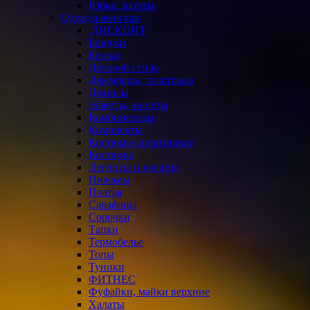
Юбки, шорты
Одежда женская
.ДИСКОНТ
Бриджи
Брюки
Деловой стиль
Джемперы, толстовки
Джинсы
Жакеты, жилеты
Комбинезоны
Комплекты
Костюмы спортивные
Костюмы
Легинсы и лосины
Пижамы
Платья
Сарафаны
Сорочки
Тапки
Термобелье
Топы
Туники
ФИТНЕС
Фуфайки, майки верхние
Халаты