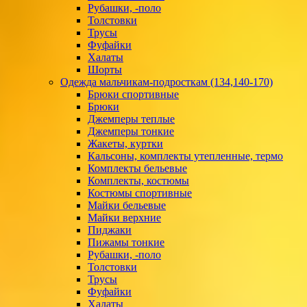
Рубашки, -поло
Толстовки
Трусы
Фуфайки
Халаты
Шорты
Одежда мальчикам-подросткам (134,140-170)
Брюки спортивные
Брюки
Джемперы теплые
Джемперы тонкие
Жакеты, куртки
Кальсоны, комплекты утепленные, термо
Комплекты бельевые
Комплекты, костюмы
Костюмы спортивные
Майки бельевые
Майки верхние
Пиджаки
Пижамы тонкие
Рубашки, -поло
Толстовки
Трусы
Фуфайки
Халаты