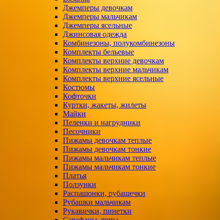
Джемперы девочкам
Джемперы мальчикам
Джемперы ясельные
Джинсовая одежда
Комбинезоны, полукомбинезоны
Комплекты бельевые
Комплекты верхние девочкам
Комплекты верхние мальчикам
Комплекты верхние ясельные
Костюмы
Кофточки
Куртки, жакеты, жилеты
Майки
Пеленки и нагрудники
Песочники
Пижамы девочкам теплые
Пижамы девочкам тонкие
Пижамы мальчикам теплые
Пижамы мальчикам тонкие
Платья
Ползунки
Распашонки, рубашечки
Рубашки мальчикам
Рукавички, пинетки
Сарафаны, топы