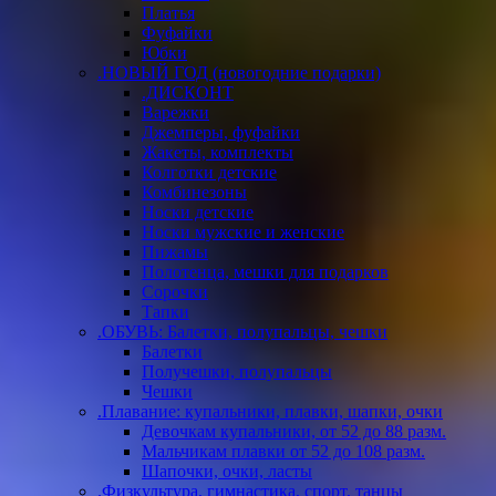
Платья
Фуфайки
Юбки
.НОВЫЙ ГОД (новогодние подарки)
.ДИСКОНТ
Варежки
Джемперы, фуфайки
Жакеты, комплекты
Колготки детские
Комбинезоны
Носки детские
Носки мужские и женские
Пижамы
Полотенца, мешки для подарков
Сорочки
Тапки
.ОБУВЬ: Балетки, полупальцы, чешки
Балетки
Получешки, полупальцы
Чешки
.Плавание: купальники, плавки, шапки, очки
Девочкам купальники, от 52 до 88 разм.
Мальчикам плавки от 52 до 108 разм.
Шапочки, очки, ласты
.Физкультура, гимнастика, спорт, танцы