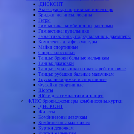
.ДИСКОНТ
Аксессуары, спортивный инвентарь
Бриджи, легинсы, лосины
Гетры
Гимнастика: комбинезоны, костюмы
Гимнастика: купальники
Гмнастика: топы, подкупальники, джемперы
Комплекты для физкультуры
Майки спортивные
Спорт: кроссовки
Танцы: брюки бальные мальчикам
Танцы: джазовки
Танцы: купальники и платья рейтинговые
Танцы: рубашки бальные мальчикам
Трусы: невидимки и спортивные
Фуфайки спортивные
Шорты
Юбки для гимнастики и танцев
.ФЛИС:брюки,джемперы,комбинезоны,куртки
.ДИСКОНТ
Жилеты
Комбинезоны девочкам
Комбинезоны мальчикам
Куртки девочкам
Куртки мальчикам