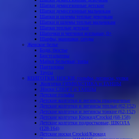
Шапки демисезонные детские
Шапки демисезонные мальчикам
Шапки и шлемы теплые девочкам
Шапки и шлемы теплые мальчикам
Шапки теплые детские
Шапочки и чепчики ясельные, 0+
Шарфы, манишки, снуды
Женское белье
Боди, бюстье
Бюстгальтеры
Майки бельевые, топы
Панталоны
Трусы
КОЛГОТКИ, НОСКИ, гольфы, легинсы, чулки
.Колготки ГИМНАСТИКА и ТАНЦЫ
.Носки СПОРТ и ТАНЦЫ
Детские гольфы
Детские колготки и легинсы праздничные
Детские колготки и легинсы теплые (62-152)
Детские колготки и легинсы тонкие (62-152)
Детские колготки Крокид/Crockid (68-158)
Детские колготки подростковые, ШКОЛА
(128-164)
Детские носки Crockid/Крокид