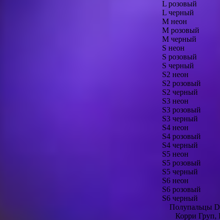
L розовый
L черный
M неон
M розовый
M черный
S неон
S розовый
S черный
S2 неон
S2 розовый
S2 черный
S3 неон
S3 розовый
S3 черный
S4 неон
S4 розовый
S4 черный
S5 неон
S5 розовый
S5 черный
S6 неон
S6 розовый
S6 черный
Полупальцы D
Корри Груп, 