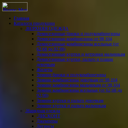
Главная
Каталоги продукции
.ВЕРХНЯЯ ОДЕЖДА
Демисезонные брюки и полукомбинезоны
Демисезонные комбинезоны от 98,104
Демисезонные комбинезоны ясельные (от
62,68 до 92,98)
Демисезонные куртки и ветровки мальчикам
Демисезонные куртки, пальто и плащи
девочкам
Жилеты
Зимние брюки и полукомбинезоны
Зимние комбинезоны девочкам от 98,104
Зимние комбинезоны мальчикам от 98,104
Зимние комбинезоны ясельные (от 62,68 до
92,98)
Зимние куртки и пальто девочкам
Зимние куртки и пальто мальчикам
.Нарядная одежда
.ДИСКОНТ
Джемперы
Легинсы