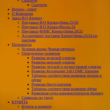
Скатерти
Скатерти
Вопрос - ответ
О Компании
Заказ В/О Крокид
Предзаказ В/О КрокидЗима-25/26
Предзаказ В/О КрокидВесна-24
Предзаказ ФЛИС КрокидЗима-20/21
Ассортимент поставок КрокидЗима-23/24 по
партиям
Полезности
Условия акции Черная пятница
Определение размеров
Размеры мужской одежды
Размеры женской одежды
Размеры детской и подростковой одежды
Размеры Коллекции ЗАО ЦМС Евразия
Таблицы соответствия размеров носков и
обуви
Размеры бюстгальтеров
Таблицы соответствия размеров обуви
Размерная сетка варежек/перчаток Крокид
Символы по уходу
КУПИТЬ
Купить в розницу