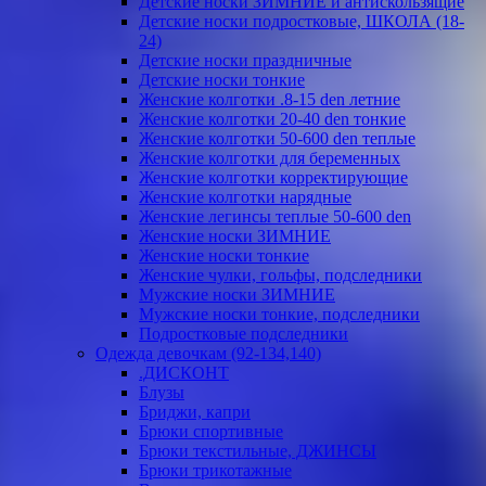
Детские носки ЗИМНИЕ и антискользящие
Детские носки подростковые, ШКОЛА (18-
24)
Детские носки праздничные
Детские носки тонкие
Женские колготки .8-15 den летние
Женские колготки 20-40 den тонкие
Женские колготки 50-600 den теплые
Женские колготки для беременных
Женские колготки корректирующие
Женские колготки нарядные
Женские легинсы теплые 50-600 den
Женские носки ЗИМНИЕ
Женские носки тонкие
Женские чулки, гольфы, подследники
Мужские носки ЗИМНИЕ
Мужские носки тонкие, подследники
Подростковые подследники
Одежда девочкам (92-134,140)
.ДИСКОНТ
Блузы
Бриджи, капри
Брюки спортивные
Брюки текстильные, ДЖИНСЫ
Брюки трикотажные