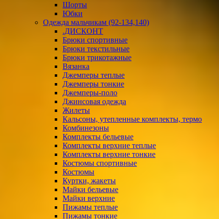
Шорты
Юбки
Одежда мальчикам (92-134,140)
.ДИСКОНТ
Брюки спортивные
Брюки текстильные
Брюки трикотажные
Вязанка
Джемперы теплые
Джемперы тонкие
Джемперы-поло
Джинсовая одежда
Жилеты
Кальсоны, утепленные комплекты, термо
Комбинезоны
Комплекты бельевые
Комплекты верхние теплые
Комплекты верхние тонкие
Костюмы спортивные
Костюмы
Куртки, жакеты
Майки бельевые
Майки верхние
Пижамы теплые
Пижамы тонкие