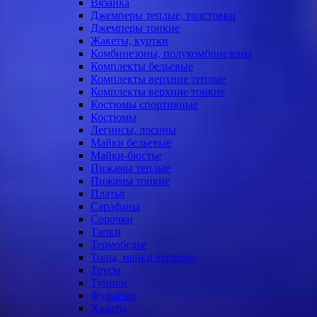
Вязанка
Джемперы теплые, толстовки
Джемперы тонкие
Жакеты, куртки
Комбинезоны, полукомбинезоны
Комплекты бельевые
Комплекты верхние теплые
Комплекты верхние тонкие
Костюмы спортивные
Костюмы
Легинсы, лосины
Майки бельевые
Майки-бюстье
Пижамы теплые
Пижамы тонкие
Платья
Сарафаны
Сорочки
Тапки
Термобелье
Топы, майки верхние
Трусы
Туники
Фуфайки
Халаты