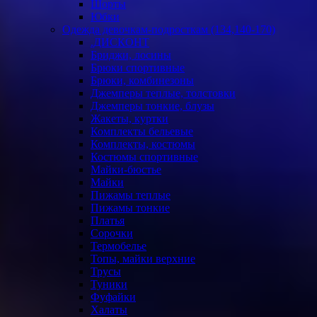
Шорты
Юбки
Одежда девочкам-подросткам (134,140-170)
.ДИСКОНТ
Бриджи, лосины
Брюки спортивные
Брюки, комбинезоны
Джемперы теплые, толстовки
Джемперы тонкие, блузы
Жакеты, куртки
Комплекты бельевые
Комплекты, костюмы
Костюмы спортивные
Майки-бюстье
Майки
Пижамы теплые
Пижамы тонкие
Платья
Сорочки
Термобелье
Топы, майки верхние
Трусы
Туники
Фуфайки
Халаты