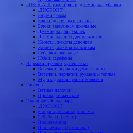
.ШКОЛА: блузки, брюки, джемперы, рубашки
.ДИСКОНТ
Блузки форма
Брюки девочкам школьные
Брюки мальчикам школьные
Джемперы для девочек
Джемперы, поло для мальчиков
Жилеты, жакеты девочкам
Жилеты, жакеты мальчикам
Рубашки школьные
Юбки, сарафаны
Варежки, рукавицы, перчатки
Варежки, перчатки демисезонные
Варежки, перчатки, рукавицы теплые
Муфты для прогулок с коляской
Гигиена
Ватные палочки
Прокладки женские
Головные уборы, шарфы
.ДИСКОНТ
Банданы, косынки, панамы
Бейсболки (кепки)
Подшлемники
Шапка+шарф (комплект)
Шапки демисезонные девочкам