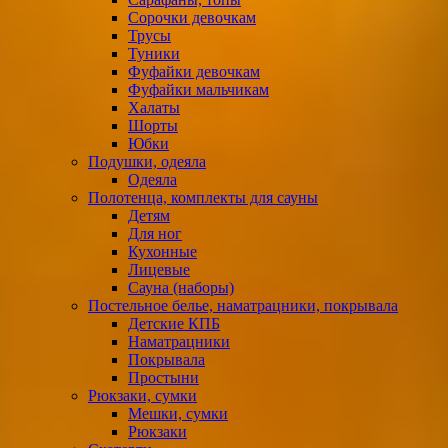
Сорочки девочкам
Трусы
Туники
Фуфайки девочкам
Фуфайки мальчикам
Халаты
Шорты
Юбки
Подушки, одеяла
Одеяла
Полотенца, комплекты для сауны
Детям
Для ног
Кухонные
Лицевые
Сауна (наборы)
Постельное белье, наматрацники, покрывала
Детские КПБ
Наматрацники
Покрывала
Простыни
Рюкзаки, сумки
Мешки, сумки
Рюкзаки