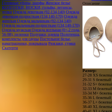
Головные уборы, шарфы
Женское белье
Описание
КОЛГОТКИ, НОСКИ, гольфы, легинсы,
чулки
Одежда девочкам (92-134,140)
Одежда
девочкам-подросткам (134,140-170)
Одежда
женская
Одежда мальчикам (92-134,140)
Одежда мальчикам-подросткам (134,140-170)
Одежда мужская
Одежда ясельная (0+-2 года,
56-98), пеленки
Подушки, одеяла
Полотенца,
комплекты для сауны
Постельное белье,
наматрацники, покрывала
Рюкзаки, сумки
Скатерти
Размер:
27-28 XS бежев
29-31 S бежевый
31-32 S+ бежевы
32-33 M бежевы
33-34 M+ бежев
35-36 L бежевый
36-37 L+ бежевы
38-40 XL бежев
40-41 XL+ беже