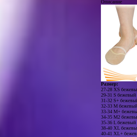
Описание
Размер:
27-28 XS бежев
29-31 S бежевый
31-32 S+ бежевы
32-33 M бежевы
33-34 M+ бежев
34-35 M2 бежев
35-36 L бежевый
38-40 XL бежев
40-41 XL+ беже