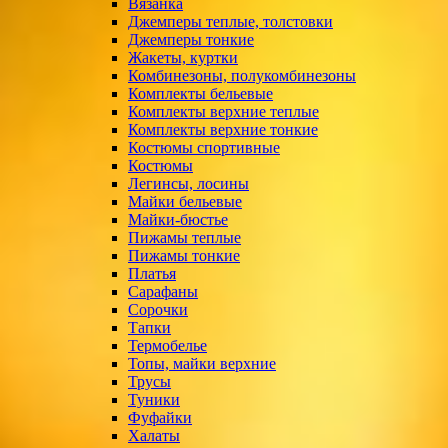
Вязанка
Джемперы теплые, толстовки
Джемперы тонкие
Жакеты, куртки
Комбинезоны, полукомбинезоны
Комплекты бельевые
Комплекты верхние теплые
Комплекты верхние тонкие
Костюмы спортивные
Костюмы
Легинсы, лосины
Майки бельевые
Майки-бюстье
Пижамы теплые
Пижамы тонкие
Платья
Сарафаны
Сорочки
Тапки
Термобелье
Топы, майки верхние
Трусы
Туники
Фуфайки
Халаты