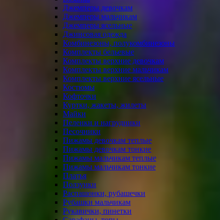
Джемперы девочкам
Джемперы мальчикам
Джемперы ясельные
Джинсовая одежда
Комбинезоны, полукомбинезоны
Комплекты бельевые
Комплекты верхние девочкам
Комплекты верхние мальчикам
Комплекты верхние ясельные
Костюмы
Кофточки
Куртки, жакеты, жилеты
Майки
Пеленки и нагрудники
Песочники
Пижамы девочкам теплые
Пижамы девочкам тонкие
Пижамы мальчикам теплые
Пижамы мальчикам тонкие
Платья
Ползунки
Распашонки, рубашечки
Рубашки мальчикам
Рукавички, пинетки
Сарафаны, топы