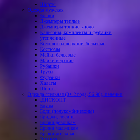
Шорты
Одежда мужская
Брюки
Джемперы теплые
Джемперы тонкие, -поло
Кальсоны, комплекты и фуфайки
утепленные
Комплекты верхние, бельевые
Костюмы
Майки бельевые
Майки верхние
Рубашки
Трусы
Фуфайки
Халаты
Шорты
Одежда ясельная (0+-2 года, 56-98), пеленки
.ДИСКОНТ
Блузы
Боди (полукомбинезоны)
Бриджи, лосины
Брюки девочкам
Брюки мальчикам
Брюки ясельные
Вязанка