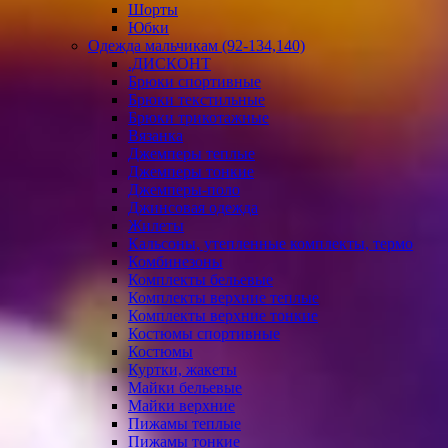
Шорты
Юбки
Одежда мальчикам (92-134,140)
.ДИСКОНТ
Брюки спортивные
Брюки текстильные
Брюки трикотажные
Вязанка
Джемперы теплые
Джемперы тонкие
Джемперы-поло
Джинсовая одежда
Жилеты
Кальсоны, утепленные комплекты, термо
Комбинезоны
Комплекты бельевые
Комплекты верхние теплые
Комплекты верхние тонкие
Костюмы спортивные
Костюмы
Куртки, жакеты
Майки бельевые
Майки верхние
Пижамы теплые
Пижамы тонкие