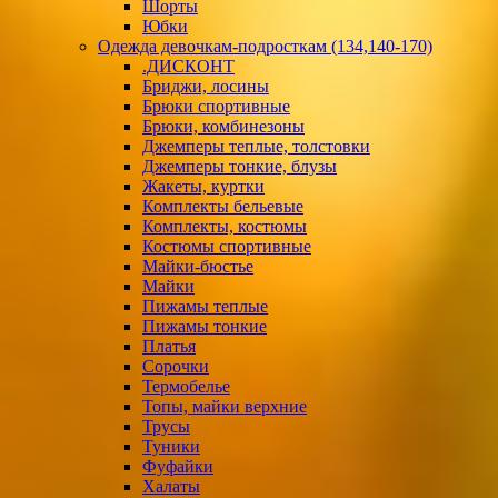
Шорты
Юбки
Одежда девочкам-подросткам (134,140-170)
.ДИСКОНТ
Бриджи, лосины
Брюки спортивные
Брюки, комбинезоны
Джемперы теплые, толстовки
Джемперы тонкие, блузы
Жакеты, куртки
Комплекты бельевые
Комплекты, костюмы
Костюмы спортивные
Майки-бюстье
Майки
Пижамы теплые
Пижамы тонкие
Платья
Сорочки
Термобелье
Топы, майки верхние
Трусы
Туники
Фуфайки
Халаты