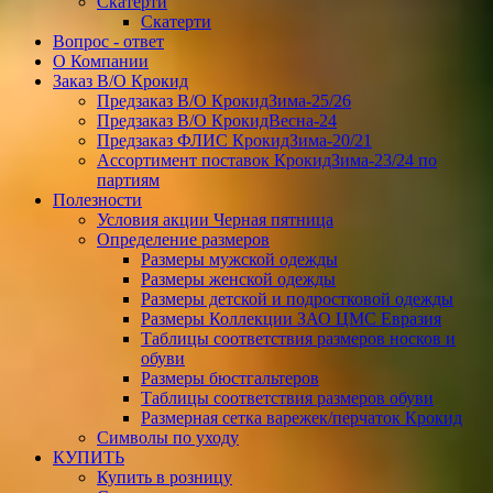
Скатерти
Скатерти
Вопрос - ответ
О Компании
Заказ В/О Крокид
Предзаказ В/О КрокидЗима-25/26
Предзаказ В/О КрокидВесна-24
Предзаказ ФЛИС КрокидЗима-20/21
Ассортимент поставок КрокидЗима-23/24 по
партиям
Полезности
Условия акции Черная пятница
Определение размеров
Размеры мужской одежды
Размеры женской одежды
Размеры детской и подростковой одежды
Размеры Коллекции ЗАО ЦМС Евразия
Таблицы соответствия размеров носков и
обуви
Размеры бюстгальтеров
Таблицы соответствия размеров обуви
Размерная сетка варежек/перчаток Крокид
Символы по уходу
КУПИТЬ
Купить в розницу