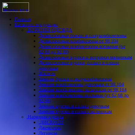
Главная
Каталоги продукции
.ВЕРХНЯЯ ОДЕЖДА
Демисезонные брюки и полукомбинезоны
Демисезонные комбинезоны от 98,104
Демисезонные комбинезоны ясельные (от
62,68 до 92,98)
Демисезонные куртки и ветровки мальчикам
Демисезонные куртки, пальто и плащи
девочкам
Жилеты
Зимние брюки и полукомбинезоны
Зимние комбинезоны девочкам от 98,104
Зимние комбинезоны мальчикам от 98,104
Зимние комбинезоны ясельные (от 62,68 до
92,98)
Зимние куртки и пальто девочкам
Зимние куртки и пальто мальчикам
.Нарядная одежда
.ДИСКОНТ
Джемперы
Легинсы