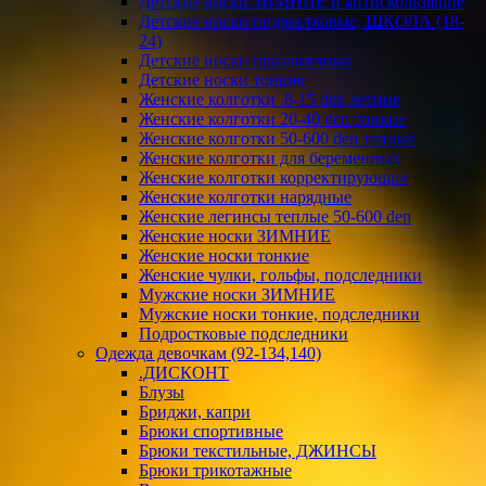
Детские носки ЗИМНИЕ и антискользящие
Детские носки подростковые, ШКОЛА (18-
24)
Детские носки праздничные
Детские носки тонкие
Женские колготки .8-15 den летние
Женские колготки 20-40 den тонкие
Женские колготки 50-600 den теплые
Женские колготки для беременных
Женские колготки корректирующие
Женские колготки нарядные
Женские легинсы теплые 50-600 den
Женские носки ЗИМНИЕ
Женские носки тонкие
Женские чулки, гольфы, подследники
Мужские носки ЗИМНИЕ
Мужские носки тонкие, подследники
Подростковые подследники
Одежда девочкам (92-134,140)
.ДИСКОНТ
Блузы
Бриджи, капри
Брюки спортивные
Брюки текстильные, ДЖИНСЫ
Брюки трикотажные