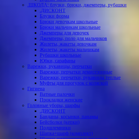
.ШКОЛА: блузки, брюки, джемперы, рубашки
.ДИСКОНТ
Блузки форма
Брюки девочкам школьные
Брюки мальчикам школьные
Джемперы для девочек
Джемперы, поло для мальчиков
Жилеты, жакеты девочкам
Жилеты, жакеты мальчикам
Рубашки школьные
Юбки, сарафаны
Варежки, рукавицы, перчатки
Варежки, перчатки демисезонные
Варежки, перчатки, рукавицы теплые
Муфты для прогулок с коляской
Гигиена
Ватные палочки
Прокладки женские
Головные уборы, шарфы
.ДИСКОНТ
Банданы, косынки, панамы
Бейсболки (кепки)
Подшлемники
Шапка+шарф (комплект)
Шапки демисезонные девочкам