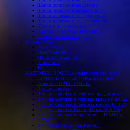
Шапки демисезонные детские
Шапки демисезонные мальчикам
Шапки и шлемы теплые девочкам
Шапки и шлемы теплые мальчикам
Шапки теплые детские
Шапочки и чепчики ясельные, 0+
Шарфы, манишки, снуды
Женское белье
Боди, бюстье
Бюстгальтеры
Майки бельевые, топы
Панталоны
Трусы
КОЛГОТКИ, НОСКИ, гольфы, легинсы, чулки
.Колготки ГИМНАСТИКА и ТАНЦЫ
.Носки СПОРТ и ТАНЦЫ
Детские гольфы
Детские колготки и легинсы праздничные
Детские колготки и легинсы теплые (62-152)
Детские колготки и легинсы тонкие (62-152)
Детские колготки Крокид/Crockid (68-158)
Детские колготки подростковые, ШКОЛА
(128-164)
Детские носки Crockid/Крокид