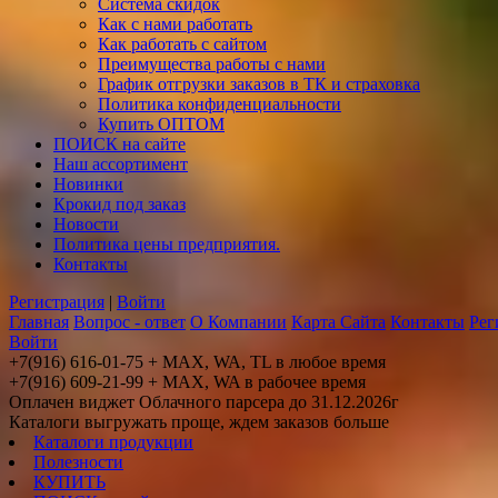
Система скидок
Как с нами работать
Как работать с сайтом
Преимущества работы с нами
График отгрузки заказов в ТК и страховка
Политика конфиденциальности
Купить ОПТОМ
ПОИСК на сайте
Наш ассортимент
Новинки
Крокид под заказ
Новости
Политика цены предприятия.
Контакты
Регистрация
|
Войти
Главная
Вопрос - ответ
О Компании
Карта Сайта
Контакты
Рег
Войти
+7(916) 616-01-75 + MAX, WA, TL в любое время
+7(916) 609-21-99 + MAX, WA в рабочее время
Оплачен виджет Облачного парсера до 31.12.2026г
Каталоги выгружать проще, ждем заказов больше
Каталоги продукции
Полезности
КУПИТЬ