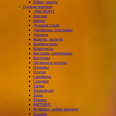
Юбки, шорты
Одежда женская
.ДИСКОНТ
Бриджи
Брюки
Деловой стиль
Джемперы, толстовки
Джинсы
Жакеты, жилеты
Комбинезоны
Комплекты
Костюмы спортивные
Костюмы
Легинсы и лосины
Пижамы
Платья
Сарафаны
Сорочки
Тапки
Термобелье
Топы
Туники
ФИТНЕС
Фуфайки, майки верхние
Халаты