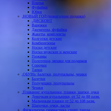
Платья
Фуфайки
Юбки
.НОВЫЙ ГОД (новогодние подарки)
.ДИСКОНТ
Варежки
Джемперы, фуфайки
Жакеты, комплекты
Колготки детские
Комбинезоны
Носки детские
Носки мужские и женские
Пижамы
Полотенца, мешки для подарков
Сорочки
Тапки
.ОБУВЬ: Балетки, полупальцы, чешки
Балетки
Получешки, полупальцы
Чешки
.Плавание: купальники, плавки, шапки, очки
Девочкам купальники, от 52 до 88 разм.
Мальчикам плавки от 52 до 108 разм.
Шапочки, очки, ласты
.Физкультура, гимнастика, спорт, танцы