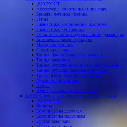
.ДИСКОНТ
Аксессуары, спортивный инвентарь
Бриджи, легинсы, лосины
Гетры
Гимнастика: комбинезоны, костюмы
Гимнастика: купальники
Гмнастика: топы, подкупальники, джемперы
Комплекты для физкультуры
Майки спортивные
Спорт: кроссовки
Танцы: брюки бальные мальчикам
Танцы: джазовки
Танцы: купальники и платья рейтинговые
Танцы: рубашки бальные мальчикам
Трусы: невидимки и спортивные
Фуфайки спортивные
Шорты
Юбки для гимнастики и танцев
.ФЛИС:брюки,джемперы,комбинезоны,куртки
.ДИСКОНТ
Жилеты
Комбинезоны девочкам
Комбинезоны мальчикам
Куртки девочкам
Куртки мальчикам