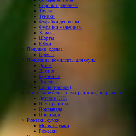
Сорочки девочкам
Трусы
Туники
Фуфайки девочкам
Фуфайки мальчикам
Халаты
Шорты
Юбки
Подушки, одеяла
Одеяла
Полотенца, комплекты для сауны
Детям
Для ног
Кухонные
Лицевые
Сауна (наборы)
Постельное белье, наматрацники, покрывала
Детские КПБ
Наматрацники
Покрывала
Простыни
Рюкзаки, сумки
Мешки, сумки
Рюкзаки