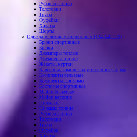
Рубашки, -поло
Толстовки
Трусы
Фуфайки
Халаты
Шорты
Одежда мальчикам-подросткам (134,140-170)
Брюки спортивные
Брюки
Джемперы теплые
Джемперы тонкие
Жакеты, куртки
Кальсоны, комплекты утепленные, термо
Комплекты бельевые
Комплекты, костюмы
Костюмы спортивные
Майки бельевые
Майки верхние
Пиджаки
Пижамы тонкие
Рубашки, -поло
Толстовки
Трусы
Фуфайки
Халаты