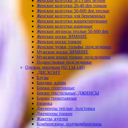
Женские колготки .8-15 den летние
Женские колготки 20-40 den тонкие
Женские колготки 50-600 den теплые
Женские колготки для беременных
Женские колготки корректирующие
Женские колготки нарядные
Женские легинсы теплые 50-600 den
Женские носки ЗИМНИЕ
Женские носки тонкие
Женские чулки, гольфы, подследники
Мужские носки ЗИМНИЕ
Мужские носки тонкие, подследники
Подростковые подследники
Одежда девочкам (92-134,140)
.ДИСКОНТ
Блузы
Бриджи, капри
Брюки спортивные
Брюки текстильные, ДЖИНСЫ
Брюки трикотажные
Вязанка
Джемперы теплые, толстовки
Джемперы тонкие
Жакеты, куртки
Комбинезоны, полукомбинезоны