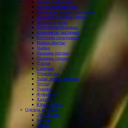
Брюки спортивные
Брюки, комбинезоны
Джемперы теплые, толстовки
Джемперы тонкие, блузы
Жакеты, куртки
Комплекты бельевые
Комплекты, костюмы
Костюмы спортивные
Майки-бюстье
Майки
Пижамы теплые
Пижамы тонкие
Платья
Сорочки
Термобелье
Топы, майки верхние
Трусы
Туники
Фуфайки
Халаты
Юбки, шорты
Одежда женская
.ДИСКОНТ
Бриджи
Брюки