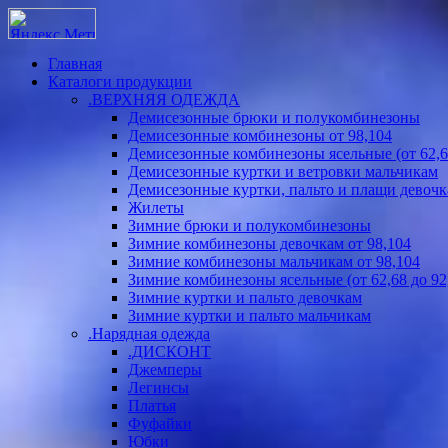
Главная
Каталоги продукции
.ВЕРХНЯЯ ОДЕЖДА
Демисезонные брюки и полукомбинезоны
Демисезонные комбинезоны от 98,104
Демисезонные комбинезоны ясельные (от 62,68
Демисезонные куртки и ветровки мальчикам
Демисезонные куртки, пальто и плащи девоч
Жилеты
Зимние брюки и полукомбинезоны
Зимние комбинезоны девочкам от 98,104
Зимние комбинезоны мальчикам от 98,104
Зимние комбинезоны ясельные (от 62,68 до 92
Зимние куртки и пальто девочкам
Зимние куртки и пальто мальчикам
.Нарядная одежда
.ДИСКОНТ
Джемперы
Легинсы
Платья
Фуфайки
Юбки