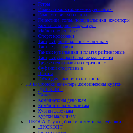
Гетры
Гимнастика: комбинезоны, костюмы
Гимнастика: купальники
Гмнастика: топы, подкупальники, джемперы
Комплекты для физкультуры
Майки спортивные
Спорт: кроссовки
Танцы: брюки бальные мальчикам
Танцы: джазовки
Танцы: купальники и платья рейтинговые
Танцы: рубашки бальные мальчикам
Трусы: невидимки и спортивные
Фуфайки спортивные
Шорты
Юбки для гимнастики и танцев
.ФЛИС:брюки,джемперы,комбинезоны,куртки
.ДИСКОНТ
Жилеты
Комбинезоны девочкам
Комбинезоны мальчикам
Куртки девочкам
Куртки мальчикам
.ШКОЛА: блузки, брюки, джемперы, рубашки
.ДИСКОНТ
Блузки форма