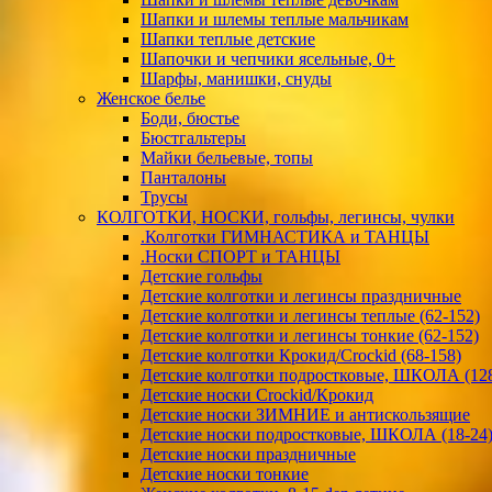
Шапки и шлемы теплые мальчикам
Шапки теплые детские
Шапочки и чепчики ясельные, 0+
Шарфы, манишки, снуды
Женское белье
Боди, бюстье
Бюстгальтеры
Майки бельевые, топы
Панталоны
Трусы
КОЛГОТКИ, НОСКИ, гольфы, легинсы, чулки
.Колготки ГИМНАСТИКА и ТАНЦЫ
.Носки СПОРТ и ТАНЦЫ
Детские гольфы
Детские колготки и легинсы праздничные
Детские колготки и легинсы теплые (62-152)
Детские колготки и легинсы тонкие (62-152)
Детские колготки Крокид/Crockid (68-158)
Детские колготки подростковые, ШКОЛА (128
Детские носки Crockid/Крокид
Детские носки ЗИМНИЕ и антискользящие
Детские носки подростковые, ШКОЛА (18-24
Детские носки праздничные
Детские носки тонкие