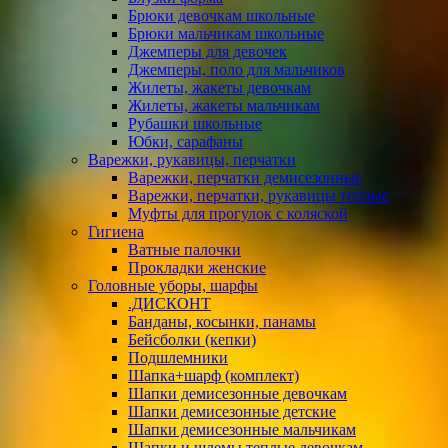
Брюки девочкам школьные
Брюки мальчикам школьные
Джемперы для девочек
Джемперы, поло для мальчиков
Жилеты, жакеты девочкам
Жилеты, жакеты мальчикам
Рубашки школьные
Юбки, сарафаны
Варежки, рукавицы, перчатки
Варежки, перчатки демисезонные
Варежки, перчатки, рукавицы теплые
Муфты для прогулок с коляской
Гигиена
Ватные палочки
Прокладки женские
Головные уборы, шарфы
.ДИСКОНТ
Банданы, косынки, панамы
Бейсболки (кепки)
Подшлемники
Шапка+шарф (комплект)
Шапки демисезонные девочкам
Шапки демисезонные детские
Шапки демисезонные мальчикам
Шапки и шлемы теплые девочкам