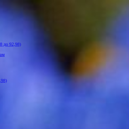
 до 92,98)
кам
,98)