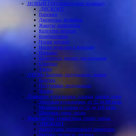
.НОВЫЙ ГОД (новогодние подарки)
.ДИСКОНТ
Варежки
Джемперы, фуфайки
Жакеты, комплекты
Колготки детские
Комбинезоны
Носки детские
Носки мужские и женские
Пижамы
Полотенца, мешки для подарков
Сорочки
Тапки
.ОБУВЬ: Балетки, полупальцы, чешки
Балетки
Получешки, полупальцы
Чешки
.Плавание: купальники, плавки, шапки, очки
Девочкам купальники, от 52 до 88 разм.
Мальчикам плавки от 52 до 108 разм.
Шапочки, очки, ласты
.Физкультура, гимнастика, спорт, танцы
.ДИСКОНТ
Аксессуары, спортивный инвентарь
Бриджи, легинсы, лосины