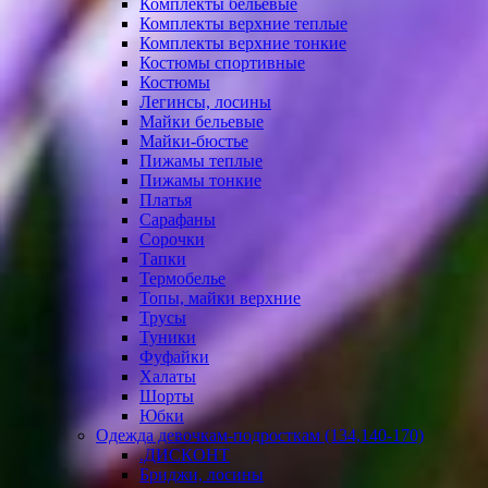
Комплекты бельевые
Комплекты верхние теплые
Комплекты верхние тонкие
Костюмы спортивные
Костюмы
Легинсы, лосины
Майки бельевые
Майки-бюстье
Пижамы теплые
Пижамы тонкие
Платья
Сарафаны
Сорочки
Тапки
Термобелье
Топы, майки верхние
Трусы
Туники
Фуфайки
Халаты
Шорты
Юбки
Одежда девочкам-подросткам (134,140-170)
.ДИСКОНТ
Бриджи, лосины