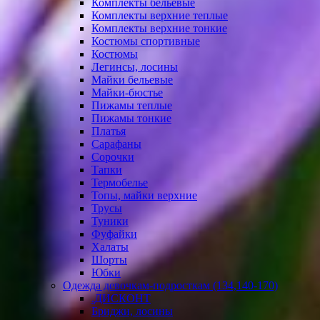
Комплекты бельевые
Комплекты верхние теплые
Комплекты верхние тонкие
Костюмы спортивные
Костюмы
Легинсы, лосины
Майки бельевые
Майки-бюстье
Пижамы теплые
Пижамы тонкие
Платья
Сарафаны
Сорочки
Тапки
Термобелье
Топы, майки верхние
Трусы
Туники
Фуфайки
Халаты
Шорты
Юбки
Одежда девочкам-подросткам (134,140-170)
.ДИСКОНТ
Бриджи, лосины