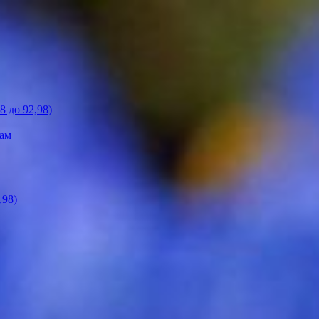
 до 92,98)
кам
,98)