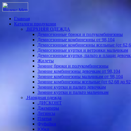
Главная
Каталоги продукции
.ВЕРХНЯЯ ОДЕЖДА
Демисезонные брюки и полукомбинезоны
Демисезонные комбинезоны от 98,104
Демисезонные комбинезоны ясельные (от 62,68
Демисезонные куртки и ветровки мальчикам
Демисезонные куртки, пальто и плащи девоч
Жилеты
Зимние брюки и полукомбинезоны
Зимние комбинезоны девочкам от 98,104
Зимние комбинезоны мальчикам от 98,104
Зимние комбинезоны ясельные (от 62,68 до 92
Зимние куртки и пальто девочкам
Зимние куртки и пальто мальчикам
.Нарядная одежда
.ДИСКОНТ
Джемперы
Легинсы
Платья
Фуфайки
Юбки