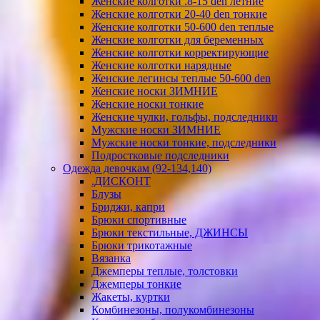
Женские колготки .8-15 den летние
Женские колготки 20-40 den тонкие
Женские колготки 50-600 den теплые
Женские колготки для беременных
Женские колготки корректирующие
Женские колготки нарядные
Женские легинсы теплые 50-600 den
Женские носки ЗИМНИЕ
Женские носки тонкие
Женские чулки, гольфы, подследники
Мужские носки ЗИМНИЕ
Мужские носки тонкие, подследники
Подростковые подследники
Одежда девочкам (92-134,140)
.ДИСКОНТ
Блузы
Бриджи, капри
Брюки спортивные
Брюки текстильные, ДЖИНСЫ
Брюки трикотажные
Вязанка
Джемперы теплые, толстовки
Джемперы тонкие
Жакеты, куртки
Комбинезоны, полукомбинезоны