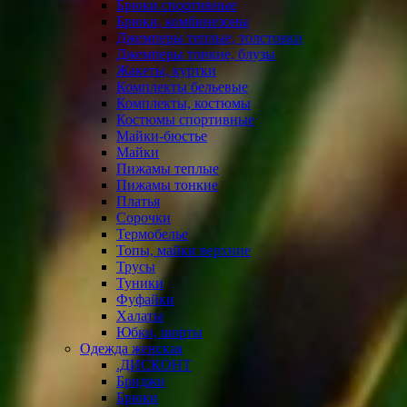
Брюки спортивные
Брюки, комбинезоны
Джемперы теплые, толстовки
Джемперы тонкие, блузы
Жакеты, куртки
Комплекты бельевые
Комплекты, костюмы
Костюмы спортивные
Майки-бюстье
Майки
Пижамы теплые
Пижамы тонкие
Платья
Сорочки
Термобелье
Топы, майки верхние
Трусы
Туники
Фуфайки
Халаты
Юбки, шорты
Одежда женская
.ДИСКОНТ
Бриджи
Брюки