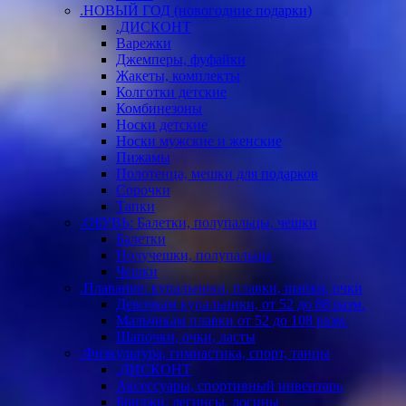
.НОВЫЙ ГОД (новогодние подарки)
.ДИСКОНТ
Варежки
Джемперы, фуфайки
Жакеты, комплекты
Колготки детские
Комбинезоны
Носки детские
Носки мужские и женские
Пижамы
Полотенца, мешки для подарков
Сорочки
Тапки
.ОБУВЬ: Балетки, полупальцы, чешки
Балетки
Получешки, полупальцы
Чешки
.Плавание: купальники, плавки, шапки, очки
Девочкам купальники, от 52 до 88 разм.
Мальчикам плавки от 52 до 108 разм.
Шапочки, очки, ласты
.Физкультура, гимнастика, спорт, танцы
.ДИСКОНТ
Аксессуары, спортивный инвентарь
Бриджи, легинсы, лосины