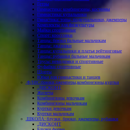
Гетры
Гимнастика: комбинезоны, костюмы
Гимнастика: купальники
Гмнастика: топы, подкупальники, джемперы
Комплекты для физкультуры
Майки спортивные
Спорт: кроссовки
Танцы: брюки бальные мальчикам
Танцы: джазовки
Танцы: купальники и платья рейтинговые
Танцы: рубашки бальные мальчикам
Трусы: невидимки и спортивные
Фуфайки спортивные
Шорты
Юбки для гимнастики и танцев
.ФЛИС:брюки,джемперы,комбинезоны,куртки
.ДИСКОНТ
Жилеты
Комбинезоны девочкам
Комбинезоны мальчикам
Куртки девочкам
Куртки мальчикам
.ШКОЛА: блузки, брюки, джемперы, рубашки
.ДИСКОНТ
Блузки форма