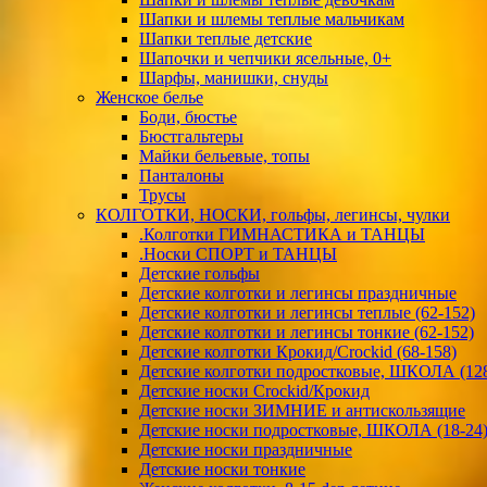
Шапки и шлемы теплые мальчикам
Шапки теплые детские
Шапочки и чепчики ясельные, 0+
Шарфы, манишки, снуды
Женское белье
Боди, бюстье
Бюстгальтеры
Майки бельевые, топы
Панталоны
Трусы
КОЛГОТКИ, НОСКИ, гольфы, легинсы, чулки
.Колготки ГИМНАСТИКА и ТАНЦЫ
.Носки СПОРТ и ТАНЦЫ
Детские гольфы
Детские колготки и легинсы праздничные
Детские колготки и легинсы теплые (62-152)
Детские колготки и легинсы тонкие (62-152)
Детские колготки Крокид/Crockid (68-158)
Детские колготки подростковые, ШКОЛА (128
Детские носки Crockid/Крокид
Детские носки ЗИМНИЕ и антискользящие
Детские носки подростковые, ШКОЛА (18-24
Детские носки праздничные
Детские носки тонкие