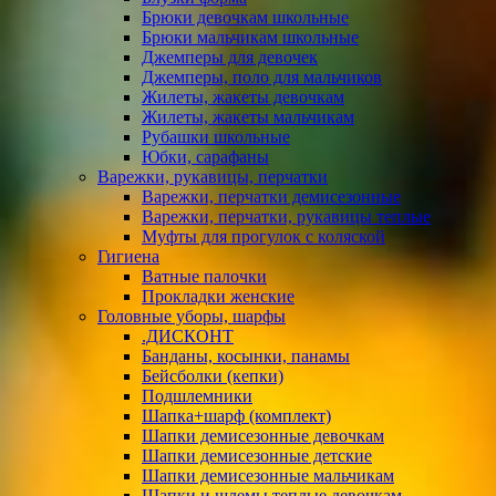
Брюки девочкам школьные
Брюки мальчикам школьные
Джемперы для девочек
Джемперы, поло для мальчиков
Жилеты, жакеты девочкам
Жилеты, жакеты мальчикам
Рубашки школьные
Юбки, сарафаны
Варежки, рукавицы, перчатки
Варежки, перчатки демисезонные
Варежки, перчатки, рукавицы теплые
Муфты для прогулок с коляской
Гигиена
Ватные палочки
Прокладки женские
Головные уборы, шарфы
.ДИСКОНТ
Банданы, косынки, панамы
Бейсболки (кепки)
Подшлемники
Шапка+шарф (комплект)
Шапки демисезонные девочкам
Шапки демисезонные детские
Шапки демисезонные мальчикам
Шапки и шлемы теплые девочкам