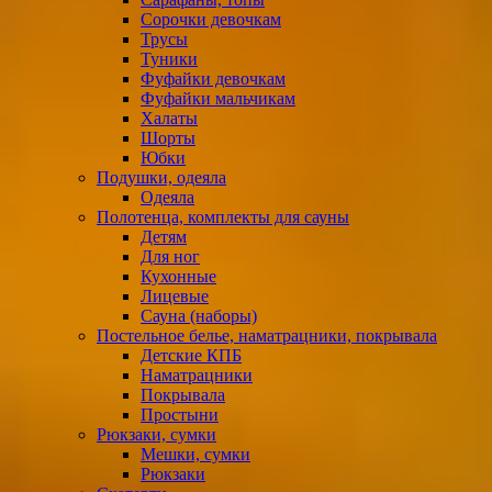
Сорочки девочкам
Трусы
Туники
Фуфайки девочкам
Фуфайки мальчикам
Халаты
Шорты
Юбки
Подушки, одеяла
Одеяла
Полотенца, комплекты для сауны
Детям
Для ног
Кухонные
Лицевые
Сауна (наборы)
Постельное белье, наматрацники, покрывала
Детские КПБ
Наматрацники
Покрывала
Простыни
Рюкзаки, сумки
Мешки, сумки
Рюкзаки