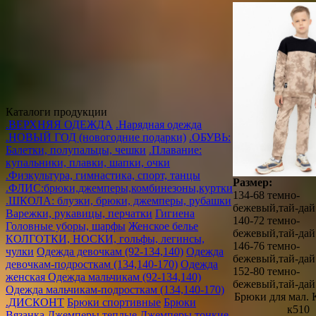
Каталоги продукции
.ВЕРХНЯЯ ОДЕЖДА
.Нарядная одежда
.НОВЫЙ ГОД (новогодние подарки)
.ОБУВЬ:
Балетки, полупальцы, чешки
.Плавание:
купальники, плавки, шапки, очки
.Физкультура, гимнастика, спорт, танцы
Размер:
.ФЛИС:брюки,джемперы,комбинезоны,куртки
134-68 темно-
.ШКОЛА: блузки, брюки, джемперы, рубашки
бежевый,тай-дай
Варежки, рукавицы, перчатки
Гигиена
140-72 темно-
Головные уборы, шарфы
Женское белье
бежевый,тай-дай
КОЛГОТКИ, НОСКИ, гольфы, легинсы,
146-76 темно-
чулки
Одежда девочкам (92-134,140)
Одежда
бежевый,тай-дай
девочкам-подросткам (134,140-170)
Одежда
152-80 темно-
женская
Одежда мальчикам (92-134,140)
бежевый,тай-дай
Одежда мальчикам-подросткам (134,140-170)
Брюки для мал. 
.ДИСКОНТ
Брюки спортивные
Брюки
к510
Вязанка
Джемперы теплые
Джемперы тонкие