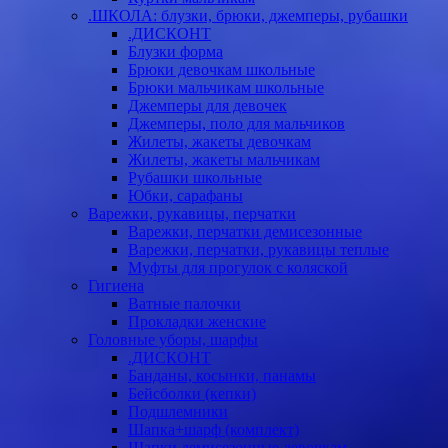
.ШКОЛА: блузки, брюки, джемперы, рубашки
.ДИСКОНТ
Блузки форма
Брюки девочкам школьные
Брюки мальчикам школьные
Джемперы для девочек
Джемперы, поло для мальчиков
Жилеты, жакеты девочкам
Жилеты, жакеты мальчикам
Рубашки школьные
Юбки, сарафаны
Варежки, рукавицы, перчатки
Варежки, перчатки демисезонные
Варежки, перчатки, рукавицы теплые
Муфты для прогулок с коляской
Гигиена
Ватные палочки
Прокладки женские
Головные уборы, шарфы
.ДИСКОНТ
Банданы, косынки, панамы
Бейсболки (кепки)
Подшлемники
Шапка+шарф (комплект)
Шапки демисезонные девочкам