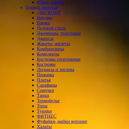
Юбки, шорты
Одежда женская
.ДИСКОНТ
Бриджи
Брюки
Деловой стиль
Джемперы, толстовки
Джинсы
Жакеты, жилеты
Комбинезоны
Комплекты
Костюмы спортивные
Костюмы
Легинсы и лосины
Пижамы
Платья
Сарафаны
Сорочки
Тапки
Термобелье
Топы
Туники
ФИТНЕС
Фуфайки, майки верхние
Халаты