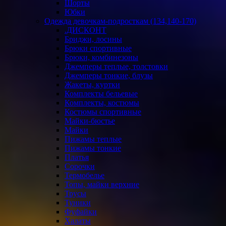
Шорты
Юбки
Одежда девочкам-подросткам (134,140-170)
.ДИСКОНТ
Бриджи, лосины
Брюки спортивные
Брюки, комбинезоны
Джемперы теплые, толстовки
Джемперы тонкие, блузы
Жакеты, куртки
Комплекты бельевые
Комплекты, костюмы
Костюмы спортивные
Майки-бюстье
Майки
Пижамы теплые
Пижамы тонкие
Платья
Сорочки
Термобелье
Топы, майки верхние
Трусы
Туники
Фуфайки
Халаты