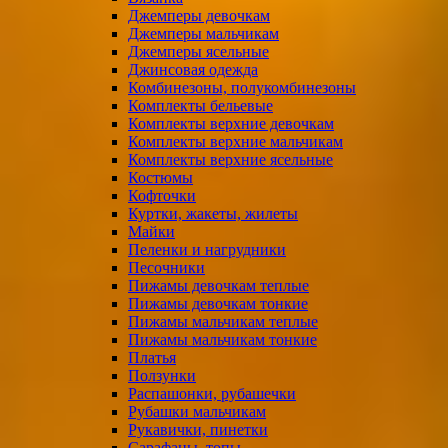
Джемперы девочкам
Джемперы мальчикам
Джемперы ясельные
Джинсовая одежда
Комбинезоны, полукомбинезоны
Комплекты бельевые
Комплекты верхние девочкам
Комплекты верхние мальчикам
Комплекты верхние ясельные
Костюмы
Кофточки
Куртки, жакеты, жилеты
Майки
Пеленки и нагрудники
Песочники
Пижамы девочкам теплые
Пижамы девочкам тонкие
Пижамы мальчикам теплые
Пижамы мальчикам тонкие
Платья
Ползунки
Распашонки, рубашечки
Рубашки мальчикам
Рукавички, пинетки
Сарафаны, топы