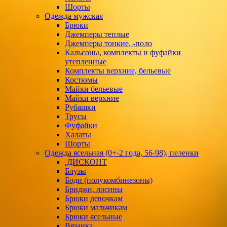
Шорты
Одежда мужская
Брюки
Джемперы теплые
Джемперы тонкие, -поло
Кальсоны, комплекты и фуфайки
утепленные
Комплекты верхние, бельевые
Костюмы
Майки бельевые
Майки верхние
Рубашки
Трусы
Фуфайки
Халаты
Шорты
Одежда ясельная (0+-2 года, 56-98), пеленки
.ДИСКОНТ
Блузы
Боди (полукомбинезоны)
Бриджи, лосины
Брюки девочкам
Брюки мальчикам
Брюки ясельные
Вязанка