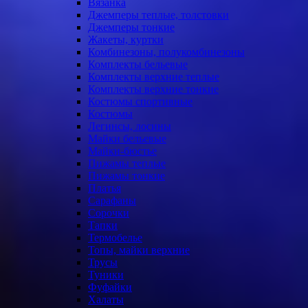
Вязанка
Джемперы теплые, толстовки
Джемперы тонкие
Жакеты, куртки
Комбинезоны, полукомбинезоны
Комплекты бельевые
Комплекты верхние теплые
Комплекты верхние тонкие
Костюмы спортивные
Костюмы
Легинсы, лосины
Майки бельевые
Майки-бюстье
Пижамы теплые
Пижамы тонкие
Платья
Сарафаны
Сорочки
Тапки
Термобелье
Топы, майки верхние
Трусы
Туники
Фуфайки
Халаты