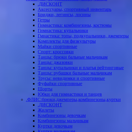
.ДИСКОНТ
Аксессуары, спортивный инвентарь
Бриджи, легинсы, лосины
Гетры
Гимнастика: комбинезоны, костюмы
Гимнастика: купальники
Гмнастика: топы, подкупальники, джемперы
Комплекты для физкультуры
Майки спортивные
Спорт: кроссовки
Танцы: брюки бальные мальчикам
Танцы: джазовки
Танцы: купальники и платья рейтинговые
Танцы: рубашки бальные мальчикам
Трусы: невидимки и спортивные
Фуфайки спортивные
Шорты
Юбки для гимнастики и танцев
.ФЛИС:брюки,джемперы,комбинезоны,куртки
.ДИСКОНТ
Жилеты
Комбинезоны девочкам
Комбинезоны мальчикам
Куртки девочкам
Куртки мальчикам