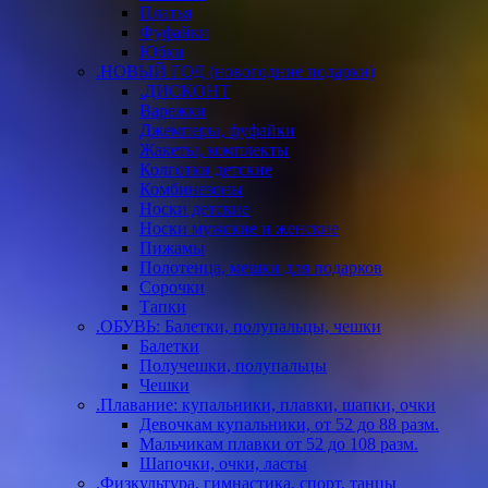
Платья
Фуфайки
Юбки
.НОВЫЙ ГОД (новогодние подарки)
.ДИСКОНТ
Варежки
Джемперы, фуфайки
Жакеты, комплекты
Колготки детские
Комбинезоны
Носки детские
Носки мужские и женские
Пижамы
Полотенца, мешки для подарков
Сорочки
Тапки
.ОБУВЬ: Балетки, полупальцы, чешки
Балетки
Получешки, полупальцы
Чешки
.Плавание: купальники, плавки, шапки, очки
Девочкам купальники, от 52 до 88 разм.
Мальчикам плавки от 52 до 108 разм.
Шапочки, очки, ласты
.Физкультура, гимнастика, спорт, танцы