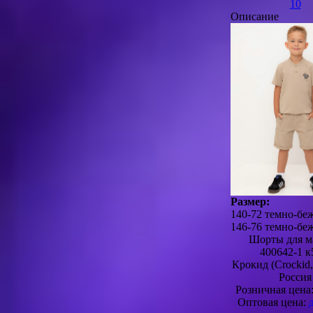
10
Описание
Размер:
140-72 темно-бе
146-76 темно-бе
Шорты для м
400642-1 к
Крокид (Crocki
Россия
Розничная цена
Оптовая цена: