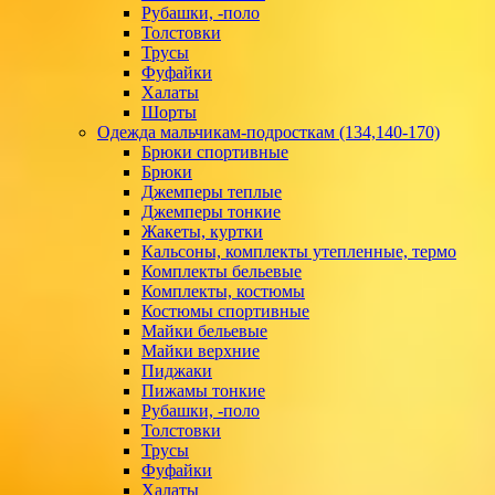
Рубашки, -поло
Толстовки
Трусы
Фуфайки
Халаты
Шорты
Одежда мальчикам-подросткам (134,140-170)
Брюки спортивные
Брюки
Джемперы теплые
Джемперы тонкие
Жакеты, куртки
Кальсоны, комплекты утепленные, термо
Комплекты бельевые
Комплекты, костюмы
Костюмы спортивные
Майки бельевые
Майки верхние
Пиджаки
Пижамы тонкие
Рубашки, -поло
Толстовки
Трусы
Фуфайки
Халаты