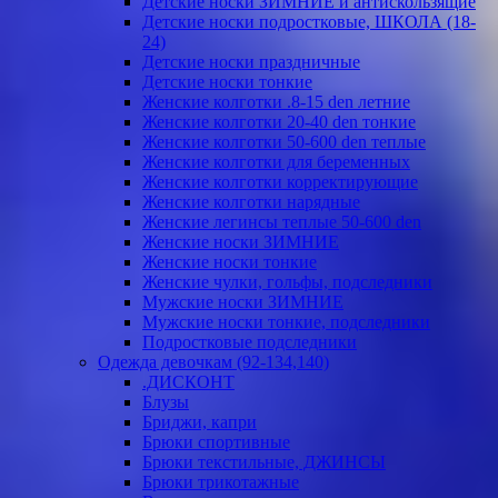
Детские носки ЗИМНИЕ и антискользящие
Детские носки подростковые, ШКОЛА (18-
24)
Детские носки праздничные
Детские носки тонкие
Женские колготки .8-15 den летние
Женские колготки 20-40 den тонкие
Женские колготки 50-600 den теплые
Женские колготки для беременных
Женские колготки корректирующие
Женские колготки нарядные
Женские легинсы теплые 50-600 den
Женские носки ЗИМНИЕ
Женские носки тонкие
Женские чулки, гольфы, подследники
Мужские носки ЗИМНИЕ
Мужские носки тонкие, подследники
Подростковые подследники
Одежда девочкам (92-134,140)
.ДИСКОНТ
Блузы
Бриджи, капри
Брюки спортивные
Брюки текстильные, ДЖИНСЫ
Брюки трикотажные