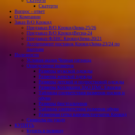
Скатерти
Скатерти
Вопрос - ответ
О Компании
Заказ В/О Крокид
Предзаказ В/О КрокидЗима-25/26
Предзаказ В/О КрокидВесна-24
Предзаказ ФЛИС КрокидЗима-20/21
Ассортимент поставок КрокидЗима-23/24 по
партиям
Полезности
Условия акции Черная пятница
Определение размеров
Размеры мужской одежды
Размеры женской одежды
Размеры детской и подростковой одежды
Размеры Коллекции ЗАО ЦМС Евразия
Таблицы соответствия размеров носков и
обуви
Размеры бюстгальтеров
Таблицы соответствия размеров обуви
Размерная сетка варежек/перчаток Крокид
Символы по уходу
КУПИТЬ
Купить в розницу