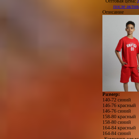
Оптовая цена:
после акти
Описание
Размер:
140-72 синий
146-76 красный
146-76 синий
158-80 красный
158-80 синий
164-84 красный
164-84 синий
Комплект для м