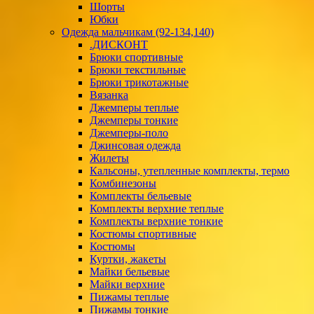
Шорты
Юбки
Одежда мальчикам (92-134,140)
.ДИСКОНТ
Брюки спортивные
Брюки текстильные
Брюки трикотажные
Вязанка
Джемперы теплые
Джемперы тонкие
Джемперы-поло
Джинсовая одежда
Жилеты
Кальсоны, утепленные комплекты, термо
Комбинезоны
Комплекты бельевые
Комплекты верхние теплые
Комплекты верхние тонкие
Костюмы спортивные
Костюмы
Куртки, жакеты
Майки бельевые
Майки верхние
Пижамы теплые
Пижамы тонкие