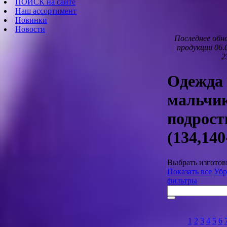
ПОИСК на сайте
Наш ассортимент
Новинки
Новости
Последнее обн
продукции 06.
2
Одежда
мальчи
подрос
(134,140
Выбрать изготов
Показать все
Убр
фильтры
1
2
3
4
5
6