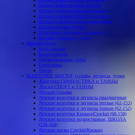
Шапки демисезонные детские
Шапки демисезонные мальчикам
Шапки и шлемы теплые девочкам
Шапки и шлемы теплые мальчикам
Шапки теплые детские
Шапочки и чепчики ясельные, 0+
Шарфы, манишки, снуды
Женское белье
Боди, бюстье
Бюстгальтеры
Майки бельевые, топы
Панталоны
Трусы
КОЛГОТКИ, НОСКИ, гольфы, легинсы, чулки
.Колготки ГИМНАСТИКА и ТАНЦЫ
.Носки СПОРТ и ТАНЦЫ
Детские гольфы
Детские колготки и легинсы праздничные
Детские колготки и легинсы теплые (62-152)
Детские колготки и легинсы тонкие (62-152)
Детские колготки Крокид/Crockid (68-158)
Детские колготки подростковые, ШКОЛА
(128-164)
Детские носки Crockid/Крокид