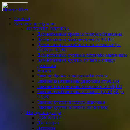
Главная
Каталоги продукции
.ВЕРХНЯЯ ОДЕЖДА
Демисезонные брюки и полукомбинезоны
Демисезонные комбинезоны от 98,104
Демисезонные комбинезоны ясельные (от
62,68 до 92,98)
Демисезонные куртки и ветровки мальчикам
Демисезонные куртки, пальто и плащи
девочкам
Жилеты
Зимние брюки и полукомбинезоны
Зимние комбинезоны девочкам от 98,104
Зимние комбинезоны мальчикам от 98,104
Зимние комбинезоны ясельные (от 62,68 до
92,98)
Зимние куртки и пальто девочкам
Зимние куртки и пальто мальчикам
.Нарядная одежда
.ДИСКОНТ
Джемперы
Легинсы