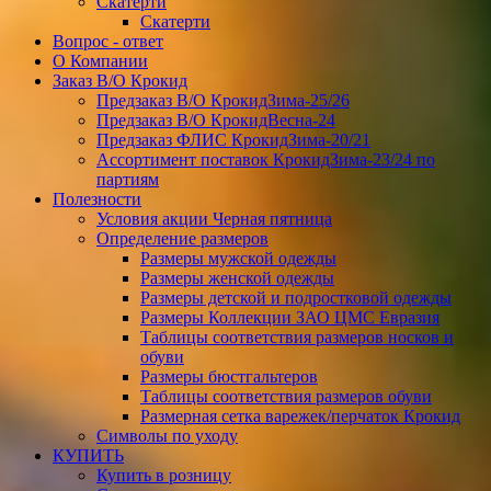
Скатерти
Скатерти
Вопрос - ответ
О Компании
Заказ В/О Крокид
Предзаказ В/О КрокидЗима-25/26
Предзаказ В/О КрокидВесна-24
Предзаказ ФЛИС КрокидЗима-20/21
Ассортимент поставок КрокидЗима-23/24 по
партиям
Полезности
Условия акции Черная пятница
Определение размеров
Размеры мужской одежды
Размеры женской одежды
Размеры детской и подростковой одежды
Размеры Коллекции ЗАО ЦМС Евразия
Таблицы соответствия размеров носков и
обуви
Размеры бюстгальтеров
Таблицы соответствия размеров обуви
Размерная сетка варежек/перчаток Крокид
Символы по уходу
КУПИТЬ
Купить в розницу