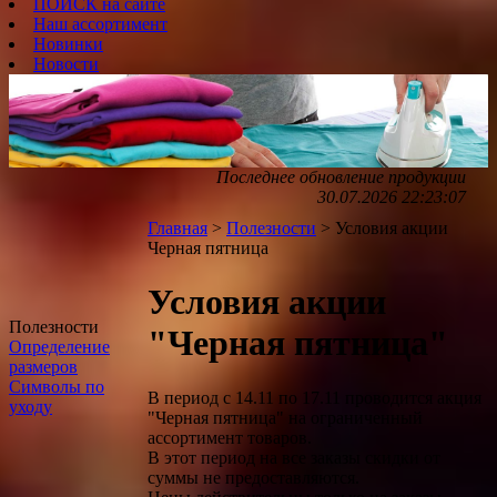
ПОИСК на сайте
Наш ассортимент
Новинки
Новости
Последнее обновление продукции
30.07.2026 22:23:07
Главная
>
Полезности
> Условия акции
Черная пятница
Условия акции
Полезности
"Черная пятница"
Определение
размеров
Символы по
В период с 14.11 по 17.11 проводится акция
уходу
"Черная пятница" на ограниченный
ассортимент товаров.
В этот период на все заказы скидки от
суммы не предоставляются.