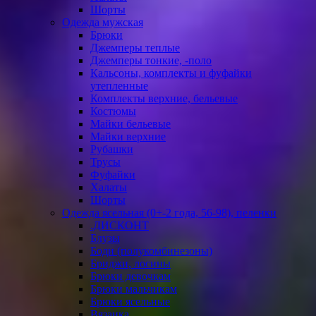
Шорты
Одежда мужская
Брюки
Джемперы теплые
Джемперы тонкие, -поло
Кальсоны, комплекты и фуфайки
утепленные
Комплекты верхние, бельевые
Костюмы
Майки бельевые
Майки верхние
Рубашки
Трусы
Фуфайки
Халаты
Шорты
Одежда ясельная (0+-2 года, 56-98), пеленки
.ДИСКОНТ
Блузы
Боди (полукомбинезоны)
Бриджи, лосины
Брюки девочкам
Брюки мальчикам
Брюки ясельные
Вязанка