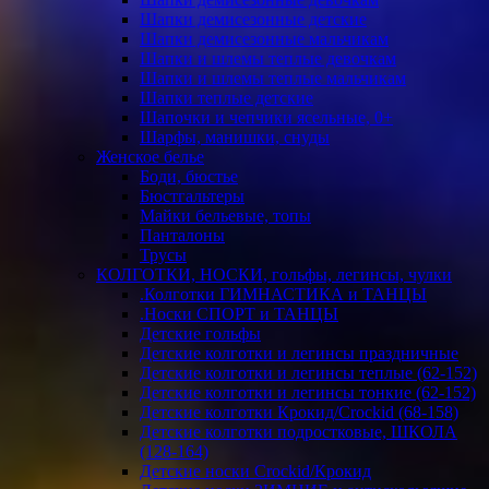
Шапки демисезонные детские
Шапки демисезонные мальчикам
Шапки и шлемы теплые девочкам
Шапки и шлемы теплые мальчикам
Шапки теплые детские
Шапочки и чепчики ясельные, 0+
Шарфы, манишки, снуды
Женское белье
Боди, бюстье
Бюстгальтеры
Майки бельевые, топы
Панталоны
Трусы
КОЛГОТКИ, НОСКИ, гольфы, легинсы, чулки
.Колготки ГИМНАСТИКА и ТАНЦЫ
.Носки СПОРТ и ТАНЦЫ
Детские гольфы
Детские колготки и легинсы праздничные
Детские колготки и легинсы теплые (62-152)
Детские колготки и легинсы тонкие (62-152)
Детские колготки Крокид/Crockid (68-158)
Детские колготки подростковые, ШКОЛА
(128-164)
Детские носки Crockid/Крокид