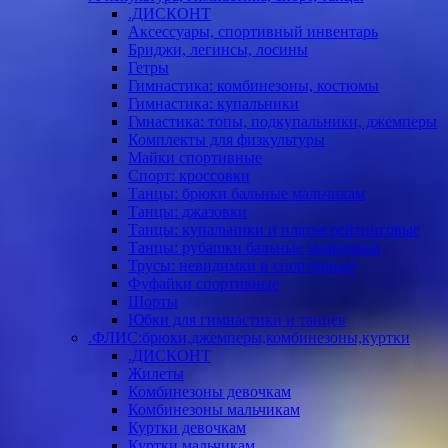
.ДИСКОНТ
Аксессуары, спортивный инвентарь
Бриджи, легинсы, лосины
Гетры
Гимнастика: комбинезоны, костюмы
Гимнастика: купальники
Гмнастика: топы, подкупальники, джемперы
Комплекты для физкультуры
Майки спортивные
Спорт: кроссовки
Танцы: брюки бальные мальчикам
Танцы: джазовки
Танцы: купальники и платья рейтинговые
Танцы: рубашки бальные мальчикам
Трусы: невидимки и спортивные
Фуфайки спортивные
Шорты
Юбки для гимнастики и танцев
.ФЛИС:брюки,джемперы,комбинезоны,куртки
.ДИСКОНТ
Жилеты
Комбинезоны девочкам
Комбинезоны мальчикам
Куртки девочкам
Куртки мальчикам