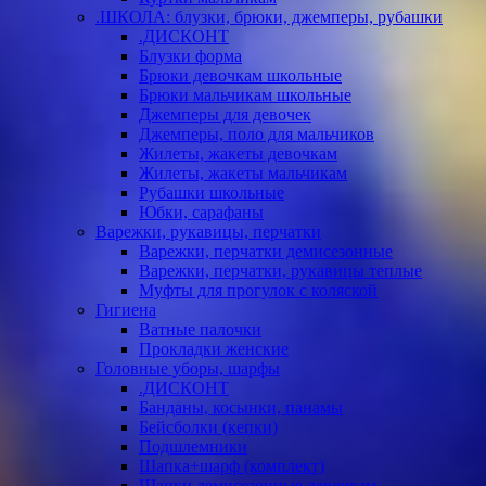
.ШКОЛА: блузки, брюки, джемперы, рубашки
.ДИСКОНТ
Блузки форма
Брюки девочкам школьные
Брюки мальчикам школьные
Джемперы для девочек
Джемперы, поло для мальчиков
Жилеты, жакеты девочкам
Жилеты, жакеты мальчикам
Рубашки школьные
Юбки, сарафаны
Варежки, рукавицы, перчатки
Варежки, перчатки демисезонные
Варежки, перчатки, рукавицы теплые
Муфты для прогулок с коляской
Гигиена
Ватные палочки
Прокладки женские
Головные уборы, шарфы
.ДИСКОНТ
Банданы, косынки, панамы
Бейсболки (кепки)
Подшлемники
Шапка+шарф (комплект)
Шапки демисезонные девочкам