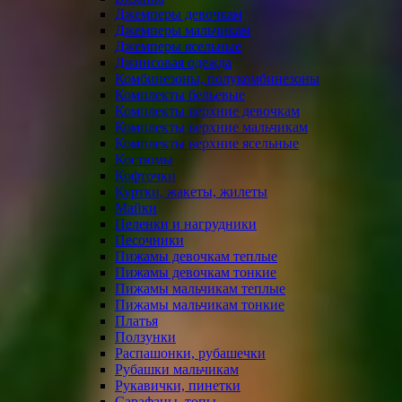
Джемперы девочкам
Джемперы мальчикам
Джемперы ясельные
Джинсовая одежда
Комбинезоны, полукомбинезоны
Комплекты бельевые
Комплекты верхние девочкам
Комплекты верхние мальчикам
Комплекты верхние ясельные
Костюмы
Кофточки
Куртки, жакеты, жилеты
Майки
Пеленки и нагрудники
Песочники
Пижамы девочкам теплые
Пижамы девочкам тонкие
Пижамы мальчикам теплые
Пижамы мальчикам тонкие
Платья
Ползунки
Распашонки, рубашечки
Рубашки мальчикам
Рукавички, пинетки
Сарафаны, топы