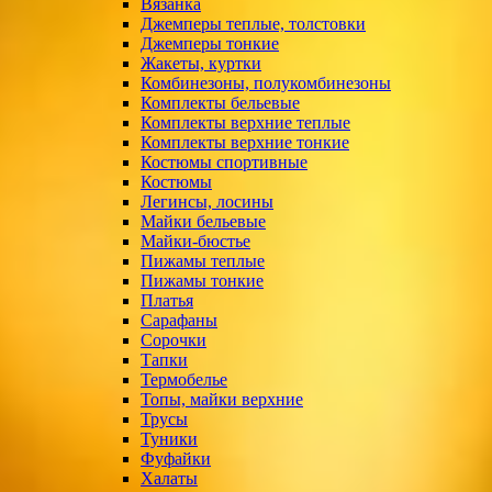
Вязанка
Джемперы теплые, толстовки
Джемперы тонкие
Жакеты, куртки
Комбинезоны, полукомбинезоны
Комплекты бельевые
Комплекты верхние теплые
Комплекты верхние тонкие
Костюмы спортивные
Костюмы
Легинсы, лосины
Майки бельевые
Майки-бюстье
Пижамы теплые
Пижамы тонкие
Платья
Сарафаны
Сорочки
Тапки
Термобелье
Топы, майки верхние
Трусы
Туники
Фуфайки
Халаты