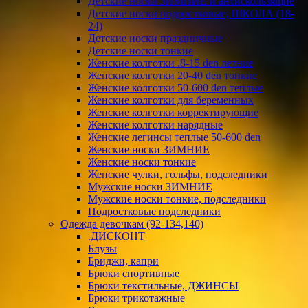
Детские носки ЗИМНИЕ и антискользящие
Детские носки подростковые, ШКОЛА (18-
24)
Детские носки праздничные
Детские носки тонкие
Женские колготки .8-15 den летние
Женские колготки 20-40 den тонкие
Женские колготки 50-600 den теплые
Женские колготки для беременных
Женские колготки корректирующие
Женские колготки нарядные
Женские легинсы теплые 50-600 den
Женские носки ЗИМНИЕ
Женские носки тонкие
Женские чулки, гольфы, подследники
Мужские носки ЗИМНИЕ
Мужские носки тонкие, подследники
Подростковые подследники
Одежда девочкам (92-134,140)
.ДИСКОНТ
Блузы
Бриджи, капри
Брюки спортивные
Брюки текстильные, ДЖИНСЫ
Брюки трикотажные