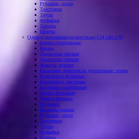
Рубашки, -поло
Толстовки
Трусы
Фуфайки
Халаты
Шорты
Одежда мальчикам-подросткам (134,140-170)
Брюки спортивные
Брюки
Джемперы теплые
Джемперы тонкие
Жакеты, куртки
Кальсоны, комплекты утепленные, термо
Комплекты бельевые
Комплекты, костюмы
Костюмы спортивные
Майки бельевые
Майки верхние
Пиджаки
Пижамы тонкие
Рубашки, -поло
Толстовки
Трусы
Фуфайки
Халаты