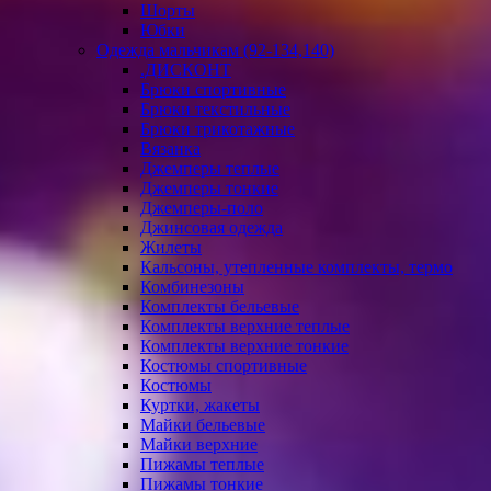
Шорты
Юбки
Одежда мальчикам (92-134,140)
.ДИСКОНТ
Брюки спортивные
Брюки текстильные
Брюки трикотажные
Вязанка
Джемперы теплые
Джемперы тонкие
Джемперы-поло
Джинсовая одежда
Жилеты
Кальсоны, утепленные комплекты, термо
Комбинезоны
Комплекты бельевые
Комплекты верхние теплые
Комплекты верхние тонкие
Костюмы спортивные
Костюмы
Куртки, жакеты
Майки бельевые
Майки верхние
Пижамы теплые
Пижамы тонкие