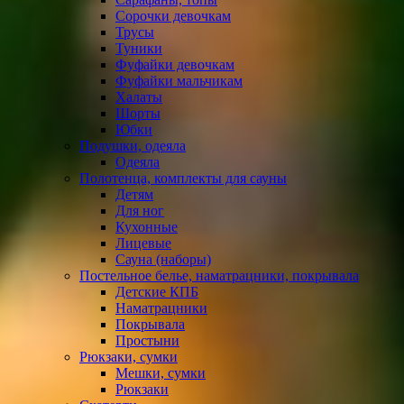
Сорочки девочкам
Трусы
Туники
Фуфайки девочкам
Фуфайки мальчикам
Халаты
Шорты
Юбки
Подушки, одеяла
Одеяла
Полотенца, комплекты для сауны
Детям
Для ног
Кухонные
Лицевые
Сауна (наборы)
Постельное белье, наматрацники, покрывала
Детские КПБ
Наматрацники
Покрывала
Простыни
Рюкзаки, сумки
Мешки, сумки
Рюкзаки