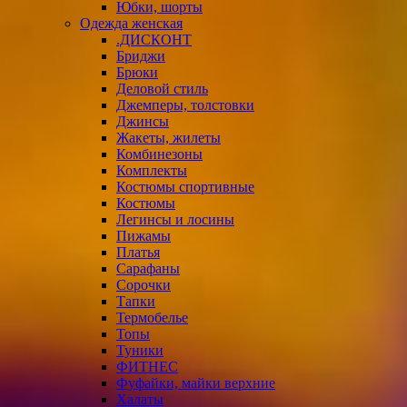
Юбки, шорты
Одежда женская
.ДИСКОНТ
Бриджи
Брюки
Деловой стиль
Джемперы, толстовки
Джинсы
Жакеты, жилеты
Комбинезоны
Комплекты
Костюмы спортивные
Костюмы
Легинсы и лосины
Пижамы
Платья
Сарафаны
Сорочки
Тапки
Термобелье
Топы
Туники
ФИТНЕС
Фуфайки, майки верхние
Халаты