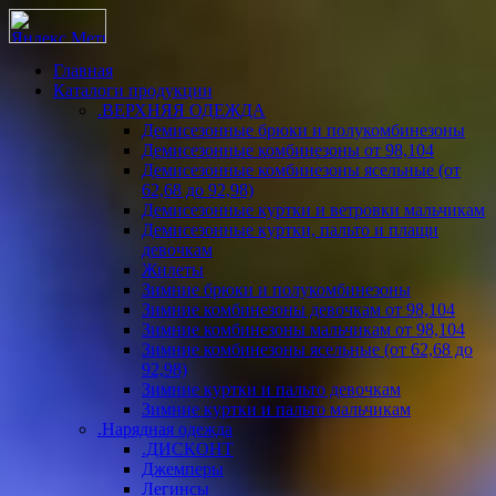
Главная
Каталоги продукции
.ВЕРХНЯЯ ОДЕЖДА
Демисезонные брюки и полукомбинезоны
Демисезонные комбинезоны от 98,104
Демисезонные комбинезоны ясельные (от
62,68 до 92,98)
Демисезонные куртки и ветровки мальчикам
Демисезонные куртки, пальто и плащи
девочкам
Жилеты
Зимние брюки и полукомбинезоны
Зимние комбинезоны девочкам от 98,104
Зимние комбинезоны мальчикам от 98,104
Зимние комбинезоны ясельные (от 62,68 до
92,98)
Зимние куртки и пальто девочкам
Зимние куртки и пальто мальчикам
.Нарядная одежда
.ДИСКОНТ
Джемперы
Легинсы