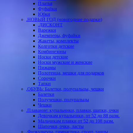
Платья
Фуфайки
Юбки
.НОВЫЙ ГОД (новогодние подарки)
.ДИСКОНТ
Варежки
Джемперы, фуфайки
Жакеты, комплекты
Колготки детские
Комбинезоны
Носки детские
Носки мужские и женские
Пижамы
Полотенца, мешки для подарков
Сорочки
Тапки
.ОБУВЬ: Балетки, полупальцы, чешки
Балетки
Получешки, полупальцы
Чешки
.Плавание: купальники, плавки, шапки, очки
Девочкам купальники, от 52 до 88 разм.
Мальчикам плавки от 52 до 108 разм.
Шапочки, очки, ласты
.Физкультура, гимнастика, спорт, танцы