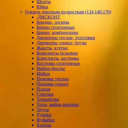
Шорты
Юбки
Одежда девочкам-подросткам (134,140-170)
.ДИСКОНТ
Бриджи, лосины
Брюки спортивные
Брюки, комбинезоны
Джемперы теплые, толстовки
Джемперы тонкие, блузы
Жакеты, куртки
Комплекты бельевые
Комплекты, костюмы
Костюмы спортивные
Майки-бюстье
Майки
Пижамы теплые
Пижамы тонкие
Платья
Сорочки
Термобелье
Топы, майки верхние
Трусы
Туники
Фуфайки
Халаты