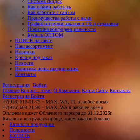
Система скидок
Как с нами работать
Как работать с сайтом
Преимущества работы с нами
График отгрузки заказов в ТК и страховка
Политика конфиденциальности
Купить ОПТОМ
ПОИСК на сайте
Наш ассортимент
Новинки
Крокид под заказ
Новости
Политика цены предприятия.
Контакты
Регистрация
|
Войти
Главная
Вопрос - ответ
О Компании
Карта Сайта
Контакты
Регистрация
Войти
+7(916) 616-01-75 + MAX, WA, TL в любое время
+7(916) 609-21-99 + MAX, WA в рабочее время
Оплачен виджет Облачного парсера до 31.12.2026г
Каталоги выгружать проще, ждем заказов больше
Каталоги продукции
Полезности
КУПИТЬ