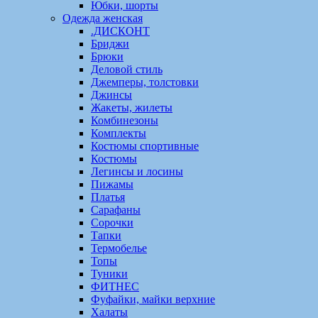
Юбки, шорты
Одежда женская
.ДИСКОНТ
Бриджи
Брюки
Деловой стиль
Джемперы, толстовки
Джинсы
Жакеты, жилеты
Комбинезоны
Комплекты
Костюмы спортивные
Костюмы
Легинсы и лосины
Пижамы
Платья
Сарафаны
Сорочки
Тапки
Термобелье
Топы
Туники
ФИТНЕС
Фуфайки, майки верхние
Халаты