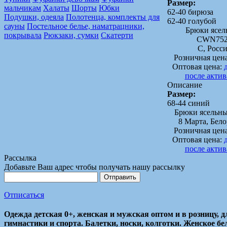
Размер:
мальчикам
Халаты
Шорты
Юбки
62-40 бирюза
Подушки, одеяла
Полотенца, комплекты для
62-40 голубой
сауны
Постельное белье, наматрацники,
Брюки ясел
покрывала
Рюкзаки, сумки
Скатерти
CWN752
C, Росс
Розничная цен
Оптовая цена:
после акти
Описание
Размер:
68-44 синий
Брюки ясельны
8 Марта, Бел
Розничная цен
Оптовая цена:
после акти
Рассылка
Добавьте Ваш адрес чтобы получать нашу рассылку
Отписаться
Одежда детская 0+, женская и мужская оптом и в розницу, д
гимнастики и спорта. Балетки, носки, колготки. Женское бе