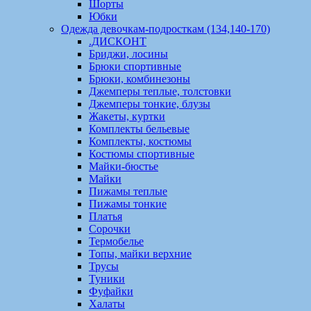
Шорты
Юбки
Одежда девочкам-подросткам (134,140-170)
.ДИСКОНТ
Бриджи, лосины
Брюки спортивные
Брюки, комбинезоны
Джемперы теплые, толстовки
Джемперы тонкие, блузы
Жакеты, куртки
Комплекты бельевые
Комплекты, костюмы
Костюмы спортивные
Майки-бюстье
Майки
Пижамы теплые
Пижамы тонкие
Платья
Сорочки
Термобелье
Топы, майки верхние
Трусы
Туники
Фуфайки
Халаты