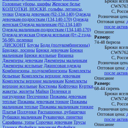
Брюки ясел
Головные уборы, шарфы
Женское белье
CWN763
КОЛГОТКИ, НОСКИ, гольфы, легинсы,
C, Росс
чулки
Одежда девочкам (92-134,140)
Одежда
Розничная цен
девочкам-подросткам (134,140-170)
Одежда
Оптовая цена:
женская
Одежда мальчикам (92-134,140)
после акти
Одежда мальчикам-подросткам (134,140-170)
Описание
Одежда мужская
Одежда ясельная (0+-2 года,
Размер:
56-98), пеленки
74-48 бирюза
.ДИСКОНТ
Блузы
Боди (полукомбинезоны)
Брюки ясел
Бриджи, лосины
Брюки девочкам
Брюки
CWN762
мальчикам
Брюки ясельные
Вязанка
C, Росс
Джемперы девочкам
Джемперы мальчикам
Розничная цен
Джемперы ясельные
Джинсовая одежда
Оптовая цена:
Комбинезоны, полукомбинезоны
Комплекты
после акти
бельевые
Комплекты верхние девочкам
Описание
Комплекты верхние мальчикам
Комплекты
Размер:
верхние ясельные
Костюмы
Кофточки
Куртки,
68-44 сирень
жакеты, жилеты
Майки
Пеленки и
Брюки ясел
нагрудники
Песочники
Пижамы девочкам
CWN746
теплые
Пижамы девочкам тонкие
Пижамы
C, Росс
мальчикам теплые
Пижамы мальчикам тонкие
Розничная цен
Платья
Ползунки
Распашонки, рубашечки
Оптовая цена:
Рубашки мальчикам
Рукавички, пинетки
после акти
Сарафаны, топы
Сорочки девочкам
Трусы
Описание
Туники
Фуфайки девочкам
Фуфайки