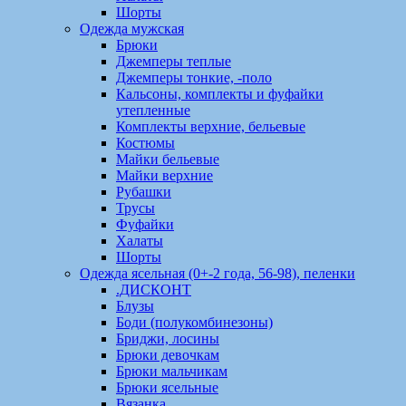
Шорты
Одежда мужская
Брюки
Джемперы теплые
Джемперы тонкие, -поло
Кальсоны, комплекты и фуфайки
утепленные
Комплекты верхние, бельевые
Костюмы
Майки бельевые
Майки верхние
Рубашки
Трусы
Фуфайки
Халаты
Шорты
Одежда ясельная (0+-2 года, 56-98), пеленки
.ДИСКОНТ
Блузы
Боди (полукомбинезоны)
Бриджи, лосины
Брюки девочкам
Брюки мальчикам
Брюки ясельные
Вязанка