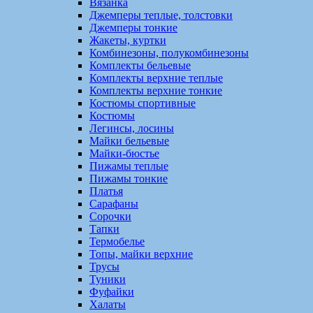
Вязанка
Джемперы теплые, толстовки
Джемперы тонкие
Жакеты, куртки
Комбинезоны, полукомбинезоны
Комплекты бельевые
Комплекты верхние теплые
Комплекты верхние тонкие
Костюмы спортивные
Костюмы
Легинсы, лосины
Майки бельевые
Майки-бюстье
Пижамы теплые
Пижамы тонкие
Платья
Сарафаны
Сорочки
Тапки
Термобелье
Топы, майки верхние
Трусы
Туники
Фуфайки
Халаты