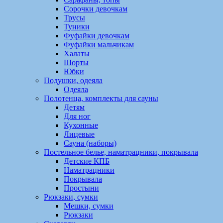
Сорочки девочкам
Трусы
Туники
Фуфайки девочкам
Фуфайки мальчикам
Халаты
Шорты
Юбки
Подушки, одеяла
Одеяла
Полотенца, комплекты для сауны
Детям
Для ног
Кухонные
Лицевые
Сауна (наборы)
Постельное белье, наматрацники, покрывала
Детские КПБ
Наматрацники
Покрывала
Простыни
Рюкзаки, сумки
Мешки, сумки
Рюкзаки