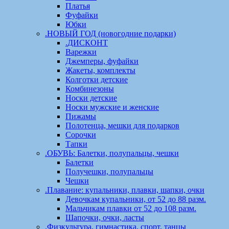
Платья
Фуфайки
Юбки
.НОВЫЙ ГОД (новогодние подарки)
.ДИСКОНТ
Варежки
Джемперы, фуфайки
Жакеты, комплекты
Колготки детские
Комбинезоны
Носки детские
Носки мужские и женские
Пижамы
Полотенца, мешки для подарков
Сорочки
Тапки
.ОБУВЬ: Балетки, полупальцы, чешки
Балетки
Получешки, полупальцы
Чешки
.Плавание: купальники, плавки, шапки, очки
Девочкам купальники, от 52 до 88 разм.
Мальчикам плавки от 52 до 108 разм.
Шапочки, очки, ласты
.Физкультура, гимнастика, спорт, танцы