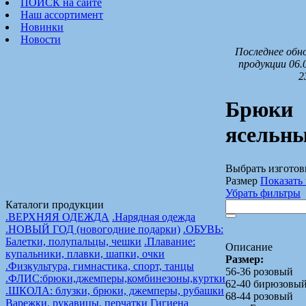
ПОИСК на сайте
Наш ассортимент
Новинки
Новости
Последнее обн
продукции 06.
2
Брюки
ясельн
Выбрать изготов
Размер
Показать 
Убрать фильтры
Каталоги продукции
.ВЕРХНЯЯ ОДЕЖДА
.Нарядная одежда
.НОВЫЙ ГОД (новогодние подарки)
.ОБУВЬ:
Балетки, полупальцы, чешки
.Плавание:
Описание
купальники, плавки, шапки, очки
Размер:
.Физкультура, гимнастика, спорт, танцы
56-36 розовый
.ФЛИС:брюки,джемперы,комбинезоны,куртки
62-40 бирюзовы
.ШКОЛА: блузки, брюки, джемперы, рубашки
68-44 розовый
Варежки, рукавицы, перчатки
Гигиена