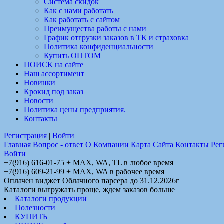
Система скидок
Как с нами работать
Как работать с сайтом
Преимущества работы с нами
График отгрузки заказов в ТК и страховка
Политика конфиденциальности
Купить ОПТОМ
ПОИСК на сайте
Наш ассортимент
Новинки
Крокид под заказ
Новости
Политика цены предприятия.
Контакты
Регистрация
|
Войти
Главная
Вопрос - ответ
О Компании
Карта Сайта
Контакты
Рег
Войти
+7(916) 616-01-75 + MAX, WA, TL в любое время
+7(916) 609-21-99 + MAX, WA в рабочее время
Оплачен виджет Облачного парсера до 31.12.2026г
Каталоги выгружать проще, ждем заказов больше
Каталоги продукции
Полезности
КУПИТЬ