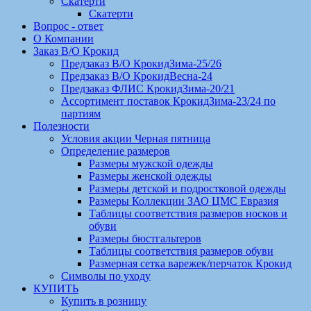
Скатерти
Скатерти
Вопрос - ответ
О Компании
Заказ В/О Крокид
Предзаказ В/О КрокидЗима-25/26
Предзаказ В/О КрокидВесна-24
Предзаказ ФЛИС КрокидЗима-20/21
Ассортимент поставок КрокидЗима-23/24 по
партиям
Полезности
Условия акции Черная пятница
Определение размеров
Размеры мужской одежды
Размеры женской одежды
Размеры детской и подростковой одежды
Размеры Коллекции ЗАО ЦМС Евразия
Таблицы соответствия размеров носков и
обуви
Размеры бюстгальтеров
Таблицы соответствия размеров обуви
Размерная сетка варежек/перчаток Крокид
Символы по уходу
КУПИТЬ
Купить в розницу