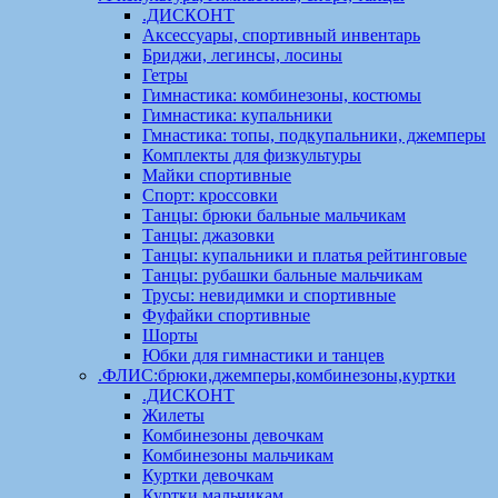
.ДИСКОНТ
Аксессуары, спортивный инвентарь
Бриджи, легинсы, лосины
Гетры
Гимнастика: комбинезоны, костюмы
Гимнастика: купальники
Гмнастика: топы, подкупальники, джемперы
Комплекты для физкультуры
Майки спортивные
Спорт: кроссовки
Танцы: брюки бальные мальчикам
Танцы: джазовки
Танцы: купальники и платья рейтинговые
Танцы: рубашки бальные мальчикам
Трусы: невидимки и спортивные
Фуфайки спортивные
Шорты
Юбки для гимнастики и танцев
.ФЛИС:брюки,джемперы,комбинезоны,куртки
.ДИСКОНТ
Жилеты
Комбинезоны девочкам
Комбинезоны мальчикам
Куртки девочкам
Куртки мальчикам