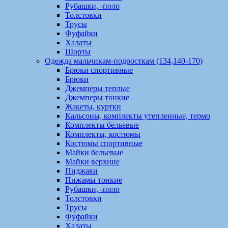
Рубашки, -поло
Толстовки
Трусы
Фуфайки
Халаты
Шорты
Одежда мальчикам-подросткам (134,140-170)
Брюки спортивные
Брюки
Джемперы теплые
Джемперы тонкие
Жакеты, куртки
Кальсоны, комплекты утепленные, термо
Комплекты бельевые
Комплекты, костюмы
Костюмы спортивные
Майки бельевые
Майки верхние
Пиджаки
Пижамы тонкие
Рубашки, -поло
Толстовки
Трусы
Фуфайки
Халаты