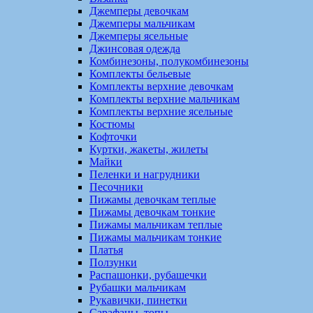
Джемперы девочкам
Джемперы мальчикам
Джемперы ясельные
Джинсовая одежда
Комбинезоны, полукомбинезоны
Комплекты бельевые
Комплекты верхние девочкам
Комплекты верхние мальчикам
Комплекты верхние ясельные
Костюмы
Кофточки
Куртки, жакеты, жилеты
Майки
Пеленки и нагрудники
Песочники
Пижамы девочкам теплые
Пижамы девочкам тонкие
Пижамы мальчикам теплые
Пижамы мальчикам тонкие
Платья
Ползунки
Распашонки, рубашечки
Рубашки мальчикам
Рукавички, пинетки
Сарафаны, топы