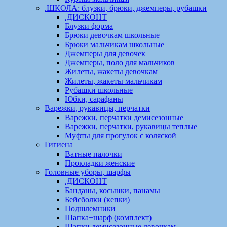
.ШКОЛА: блузки, брюки, джемперы, рубашки
.ДИСКОНТ
Блузки форма
Брюки девочкам школьные
Брюки мальчикам школьные
Джемперы для девочек
Джемперы, поло для мальчиков
Жилеты, жакеты девочкам
Жилеты, жакеты мальчикам
Рубашки школьные
Юбки, сарафаны
Варежки, рукавицы, перчатки
Варежки, перчатки демисезонные
Варежки, перчатки, рукавицы теплые
Муфты для прогулок с коляской
Гигиена
Ватные палочки
Прокладки женские
Головные уборы, шарфы
.ДИСКОНТ
Банданы, косынки, панамы
Бейсболки (кепки)
Подшлемники
Шапка+шарф (комплект)
Шапки демисезонные девочкам