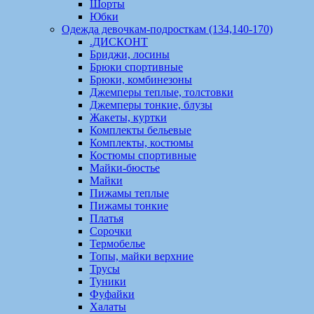
Шорты
Юбки
Одежда девочкам-подросткам (134,140-170)
.ДИСКОНТ
Бриджи, лосины
Брюки спортивные
Брюки, комбинезоны
Джемперы теплые, толстовки
Джемперы тонкие, блузы
Жакеты, куртки
Комплекты бельевые
Комплекты, костюмы
Костюмы спортивные
Майки-бюстье
Майки
Пижамы теплые
Пижамы тонкие
Платья
Сорочки
Термобелье
Топы, майки верхние
Трусы
Туники
Фуфайки
Халаты