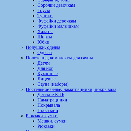
Сорочки девочкам
Трусы
Туники
Фуфайки девочкам
Фуфайки мальчикам
Халаты
Шорты
Юбки
Подушки, одеяла
Одеяла
Полотенца, комплекты для сауны
Детям
Для ног
Кухонные
Лицевые
Сауна (наборы)
Постельное белье, наматрацники, покрывала
Детские КПБ
Наматрацники
Покрывала
Простыни
Рюкзаки, сумки
Мешки, сумки
Рюкзаки