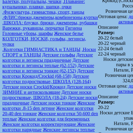
Крокид (Crock
Балетки, полупальцы, чешки
.Плавание:
Росс
купальники, плавки, шапки, очки
Розничная це
.Физкультура, гимнастика, спорт, танцы
Оптовая цена:
до
.ФЛИС:брюки,джемперы,комбинезоны,куртки
актива
.ШКОЛА: блузки, брюки, джемперы, рубашки
Описание
Варежки, рукавицы, перчатки
Гигиена
Размер:
Головные уборы, шарфы
Женское белье
20-22 белый
КОЛГОТКИ, НОСКИ, гольфы, легинсы,
20-22 черный
чулки
22-24 белый
.Колготки ГИМНАСТИКА и ТАНЦЫ
.Носки
22-24 черный
СПОРТ и ТАНЦЫ
Детские гольфы
Детские
Носки детские
колготки и легинсы праздничные
Детские
пары в 
колготки и легинсы теплые (62-152)
Детские
Натали, 
колготки и легинсы тонкие (62-152)
Детские
Розничная це
колготки Крокид/Crockid (68-158)
Детские
324,
колготки подростковые, ШКОЛА (128-164)
Оптовая цена:
до
Детские носки Crockid/Крокид
Детские носки
актива
ЗИМНИЕ и антискользящие
Детские носки
Описание
подростковые, ШКОЛА (18-24)
Детские носки
Размер:
праздничные
Детские носки тонкие
Женские
20-22
колготки .8-15 den летние
Женские колготки
Носки детские Б
20-40 den тонкие
Женские колготки 50-600 den
упак
теплые
Женские колготки для беременных
Натали, 
Женские колготки корректирующие
Женские
Розничная це
колготки нарядные
Женские легинсы теплые