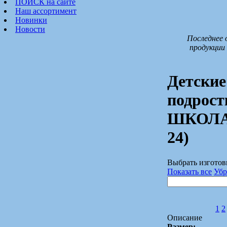
ПОИСК на сайте
Наш ассортимент
Новинки
Новости
Последнее 
продукции 
Детские
подрост
ШКОЛА 
24)
Выбрать изготов
Показать все
Убр
1
2
Описание
Размер: