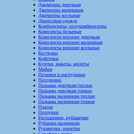
Джемперы девочкам
Джемперы мальчикам
Джемперы ясельные
Джинсовая одежда
Комбинезоны, полукомбинезоны
Комплекты бельевые
Комплекты верхние девочкам
Комплекты верхние мальчикам
Комплекты верхние ясельные
Костюмы
Кофточки
Куртки, жакеты, жилеты
Майки
Пеленки и нагрудники
Песочники
Пижамы девочкам теплые
Пижамы девочкам тонкие
Пижамы мальчикам теплые
Пижамы мальчикам тонкие
Платья
Ползунки
Распашонки, рубашечки
Рубашки мальчикам
Рукавички, пинетки
Сарафаны, топы