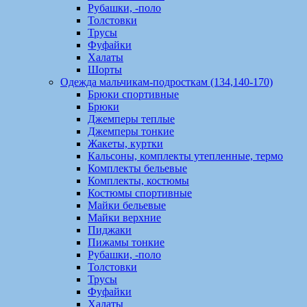
Рубашки, -поло
Толстовки
Трусы
Фуфайки
Халаты
Шорты
Одежда мальчикам-подросткам (134,140-170)
Брюки спортивные
Брюки
Джемперы теплые
Джемперы тонкие
Жакеты, куртки
Кальсоны, комплекты утепленные, термо
Комплекты бельевые
Комплекты, костюмы
Костюмы спортивные
Майки бельевые
Майки верхние
Пиджаки
Пижамы тонкие
Рубашки, -поло
Толстовки
Трусы
Фуфайки
Халаты