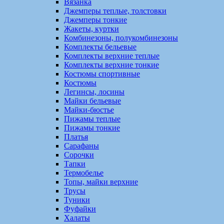
Вязанка
Джемперы теплые, толстовки
Джемперы тонкие
Жакеты, куртки
Комбинезоны, полукомбинезоны
Комплекты бельевые
Комплекты верхние теплые
Комплекты верхние тонкие
Костюмы спортивные
Костюмы
Легинсы, лосины
Майки бельевые
Майки-бюстье
Пижамы теплые
Пижамы тонкие
Платья
Сарафаны
Сорочки
Тапки
Термобелье
Топы, майки верхние
Трусы
Туники
Фуфайки
Халаты