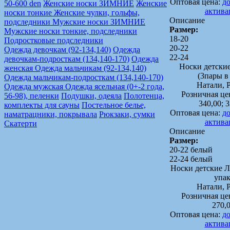
Оптовая цена:
до
50-600 den
Женские носки ЗИМНИЕ
Женские
актива
носки тонкие
Женские чулки, гольфы,
Описание
подследники
Мужские носки ЗИМНИЕ
Размер:
Мужские носки тонкие, подследники
18-20
Подростковые подследники
20-22
Одежда девочкам (92-134,140)
Одежда
22-24
девочкам-подросткам (134,140-170)
Одежда
Носки детски
женская
Одежда мальчикам (92-134,140)
(3пары в
Одежда мальчикам-подросткам (134,140-170)
Натали, 
Одежда мужская
Одежда ясельная (0+-2 года,
Розничная це
56-98), пеленки
Подушки, одеяла
Полотенца,
340,00; 
комплекты для сауны
Постельное белье,
Оптовая цена:
до
наматрацники, покрывала
Рюкзаки, сумки
актива
Скатерти
Описание
Размер:
20-22 белый
22-24 белый
Носки детские Л
упак
Натали, 
Розничная це
270,
Оптовая цена:
до
актива