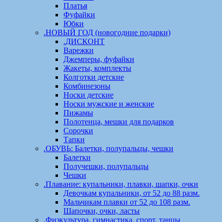
Платья
Фуфайки
Юбки
.НОВЫЙ ГОД (новогодние подарки)
.ДИСКОНТ
Варежки
Джемперы, фуфайки
Жакеты, комплекты
Колготки детские
Комбинезоны
Носки детские
Носки мужские и женские
Пижамы
Полотенца, мешки для подарков
Сорочки
Тапки
.ОБУВЬ: Балетки, полупальцы, чешки
Балетки
Получешки, полупальцы
Чешки
.Плавание: купальники, плавки, шапки, очки
Девочкам купальники, от 52 до 88 разм.
Мальчикам плавки от 52 до 108 разм.
Шапочки, очки, ласты
.Физкультура, гимнастика, спорт, танцы