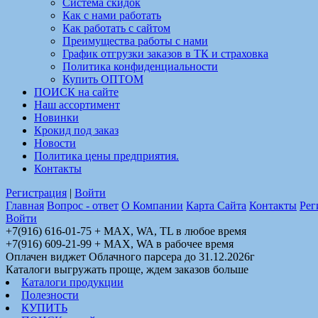
Система скидок
Как с нами работать
Как работать с сайтом
Преимущества работы с нами
График отгрузки заказов в ТК и страховка
Политика конфиденциальности
Купить ОПТОМ
ПОИСК на сайте
Наш ассортимент
Новинки
Крокид под заказ
Новости
Политика цены предприятия.
Контакты
Регистрация
|
Войти
Главная
Вопрос - ответ
О Компании
Карта Сайта
Контакты
Рег
Войти
+7(916) 616-01-75 + MAX, WA, TL в любое время
+7(916) 609-21-99 + MAX, WA в рабочее время
Оплачен виджет Облачного парсера до 31.12.2026г
Каталоги выгружать проще, ждем заказов больше
Каталоги продукции
Полезности
КУПИТЬ