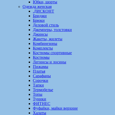
Юбки, шорты
Одежда женская
.ДИСКОНТ
Бриджи
Брюки
Деловой стиль
Джемперы, толстовки
Джинсы
Жакеты, жилеты
Комбинезоны
Комплекты
Костюмы спортивные
Костюмы
Легинсы и лосины
Пижамы
Платья
Сарафаны
Сорочки
Тапки
Термобелье
Топы
Туники
ФИТНЕС
Фуфайки, майки верхние
Халаты