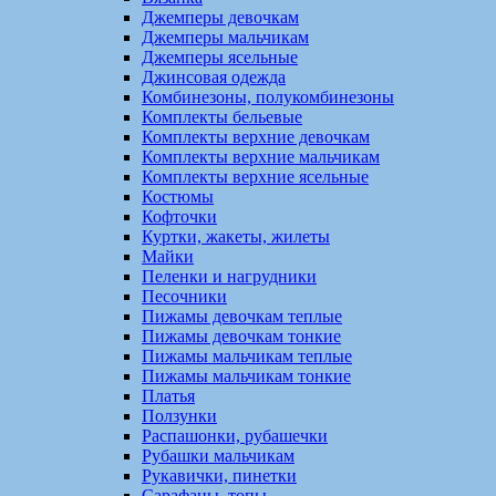
Джемперы девочкам
Джемперы мальчикам
Джемперы ясельные
Джинсовая одежда
Комбинезоны, полукомбинезоны
Комплекты бельевые
Комплекты верхние девочкам
Комплекты верхние мальчикам
Комплекты верхние ясельные
Костюмы
Кофточки
Куртки, жакеты, жилеты
Майки
Пеленки и нагрудники
Песочники
Пижамы девочкам теплые
Пижамы девочкам тонкие
Пижамы мальчикам теплые
Пижамы мальчикам тонкие
Платья
Ползунки
Распашонки, рубашечки
Рубашки мальчикам
Рукавички, пинетки
Сарафаны, топы