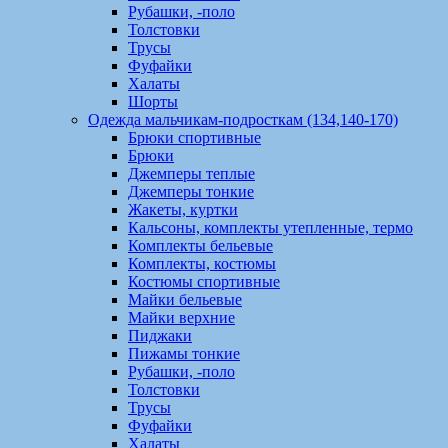
Рубашки, -поло
Толстовки
Трусы
Фуфайки
Халаты
Шорты
Одежда мальчикам-подросткам (134,140-170)
Брюки спортивные
Брюки
Джемперы теплые
Джемперы тонкие
Жакеты, куртки
Кальсоны, комплекты утепленные, термо
Комплекты бельевые
Комплекты, костюмы
Костюмы спортивные
Майки бельевые
Майки верхние
Пиджаки
Пижамы тонкие
Рубашки, -поло
Толстовки
Трусы
Фуфайки
Халаты