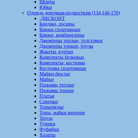
Шорты
Юбки
Одежда девочкам-подросткам (134,140-170)
.ДИСКОНТ
Бриджи, лосины
Брюки спортивные
Брюки, комбинезоны
Джемперы теплые, толстовки
Джемперы тонкие, блузы
Жакеты, куртки
Комплекты бельевые
Комплекты, костюмы
Костюмы спортивные
Майки-бюстье
Майки
Пижамы теплые
Пижамы тонкие
Платья
Сорочки
Термобелье
Топы, майки верхние
Трусы
Туники
Фуфайки
Халаты