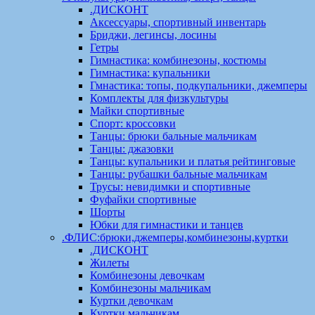
.ДИСКОНТ
Аксессуары, спортивный инвентарь
Бриджи, легинсы, лосины
Гетры
Гимнастика: комбинезоны, костюмы
Гимнастика: купальники
Гмнастика: топы, подкупальники, джемперы
Комплекты для физкультуры
Майки спортивные
Спорт: кроссовки
Танцы: брюки бальные мальчикам
Танцы: джазовки
Танцы: купальники и платья рейтинговые
Танцы: рубашки бальные мальчикам
Трусы: невидимки и спортивные
Фуфайки спортивные
Шорты
Юбки для гимнастики и танцев
.ФЛИС:брюки,джемперы,комбинезоны,куртки
.ДИСКОНТ
Жилеты
Комбинезоны девочкам
Комбинезоны мальчикам
Куртки девочкам
Куртки мальчикам