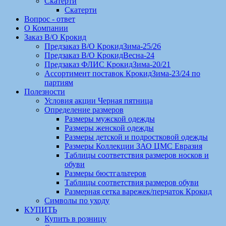
Скатерти
Скатерти
Вопрос - ответ
О Компании
Заказ В/О Крокид
Предзаказ В/О КрокидЗима-25/26
Предзаказ В/О КрокидВесна-24
Предзаказ ФЛИС КрокидЗима-20/21
Ассортимент поставок КрокидЗима-23/24 по
партиям
Полезности
Условия акции Черная пятница
Определение размеров
Размеры мужской одежды
Размеры женской одежды
Размеры детской и подростковой одежды
Размеры Коллекции ЗАО ЦМС Евразия
Таблицы соответствия размеров носков и
обуви
Размеры бюстгальтеров
Таблицы соответствия размеров обуви
Размерная сетка варежек/перчаток Крокид
Символы по уходу
КУПИТЬ
Купить в розницу