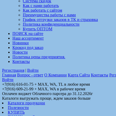
Система скидок
Как с нами работать
Как работать с сайтом
Преимущества работы с нами
График отгрузки заказов в ТК и страховка
Политика конфиденциальности
Купить ОПТОМ
ПОИСК на сайте
Наш ассортимент
Новинки
Крокид под заказ
Новости
Политика цены предприятия.
Контакты
Регистрация
|
Войти
Главная
Вопрос - ответ
О Компании
Карта Сайта
Контакты
Рег
Войти
+7(916) 616-01-75 + MAX, WA, TL в любое время
+7(916) 609-21-99 + MAX, WA в рабочее время
Оплачен виджет Облачного парсера до 31.12.2026г
Каталоги выгружать проще, ждем заказов больше
Каталоги продукции
Полезности
КУПИТЬ