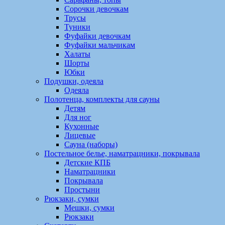
Сорочки девочкам
Трусы
Туники
Фуфайки девочкам
Фуфайки мальчикам
Халаты
Шорты
Юбки
Подушки, одеяла
Одеяла
Полотенца, комплекты для сауны
Детям
Для ног
Кухонные
Лицевые
Сауна (наборы)
Постельное белье, наматрацники, покрывала
Детские КПБ
Наматрацники
Покрывала
Простыни
Рюкзаки, сумки
Мешки, сумки
Рюкзаки