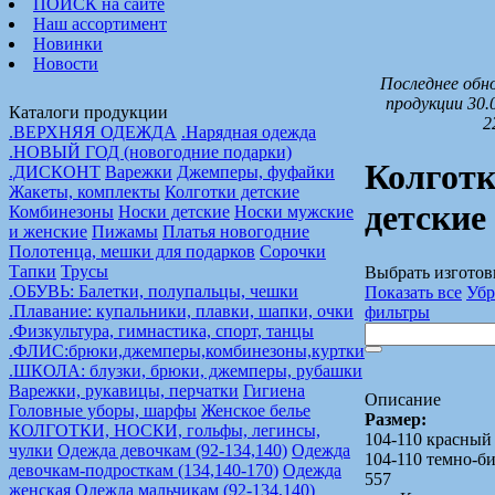
ПОИСК на сайте
Наш ассортимент
Новинки
Новости
Последнее обн
продукции 30.
Каталоги продукции
2
.ВЕРХНЯЯ ОДЕЖДА
.Нарядная одежда
.НОВЫЙ ГОД (новогодние подарки)
Колгот
.ДИСКОНТ
Варежки
Джемперы, фуфайки
Жакеты, комплекты
Колготки детские
детские
Комбинезоны
Носки детские
Носки мужские
и женские
Пижамы
Платья новогодние
Полотенца, мешки для подарков
Сорочки
Тапки
Трусы
Выбрать изготов
.ОБУВЬ: Балетки, полупальцы, чешки
Показать все
Убр
.Плавание: купальники, плавки, шапки, очки
фильтры
.Физкультура, гимнастика, спорт, танцы
.ФЛИС:брюки,джемперы,комбинезоны,куртки
.ШКОЛА: блузки, брюки, джемперы, рубашки
Варежки, рукавицы, перчатки
Гигиена
Описание
Головные уборы, шарфы
Женское белье
Размер:
КОЛГОТКИ, НОСКИ, гольфы, легинсы,
104-110 красный
чулки
Одежда девочкам (92-134,140)
Одежда
104-110 темно-
девочкам-подросткам (134,140-170)
Одежда
557
женская
Одежда мальчикам (92-134,140)