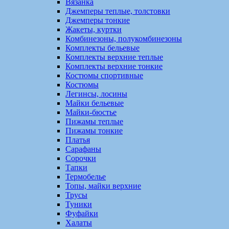
Вязанка
Джемперы теплые, толстовки
Джемперы тонкие
Жакеты, куртки
Комбинезоны, полукомбинезоны
Комплекты бельевые
Комплекты верхние теплые
Комплекты верхние тонкие
Костюмы спортивные
Костюмы
Легинсы, лосины
Майки бельевые
Майки-бюстье
Пижамы теплые
Пижамы тонкие
Платья
Сарафаны
Сорочки
Тапки
Термобелье
Топы, майки верхние
Трусы
Туники
Фуфайки
Халаты