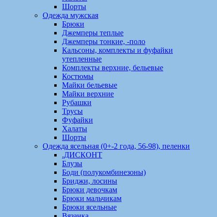
Шорты
Одежда мужская
Брюки
Джемперы теплые
Джемперы тонкие, -поло
Кальсоны, комплекты и фуфайки
утепленные
Комплекты верхние, бельевые
Костюмы
Майки бельевые
Майки верхние
Рубашки
Трусы
Фуфайки
Халаты
Шорты
Одежда ясельная (0+-2 года, 56-98), пеленки
.ДИСКОНТ
Блузы
Боди (полукомбинезоны)
Бриджи, лосины
Брюки девочкам
Брюки мальчикам
Брюки ясельные
Вязанка