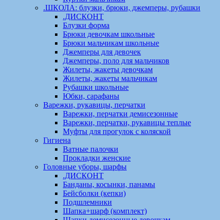
.ШКОЛА: блузки, брюки, джемперы, рубашки
.ДИСКОНТ
Блузки форма
Брюки девочкам школьные
Брюки мальчикам школьные
Джемперы для девочек
Джемперы, поло для мальчиков
Жилеты, жакеты девочкам
Жилеты, жакеты мальчикам
Рубашки школьные
Юбки, сарафаны
Варежки, рукавицы, перчатки
Варежки, перчатки демисезонные
Варежки, перчатки, рукавицы теплые
Муфты для прогулок с коляской
Гигиена
Ватные палочки
Прокладки женские
Головные уборы, шарфы
.ДИСКОНТ
Банданы, косынки, панамы
Бейсболки (кепки)
Подшлемники
Шапка+шарф (комплект)
Шапки демисезонные девочкам