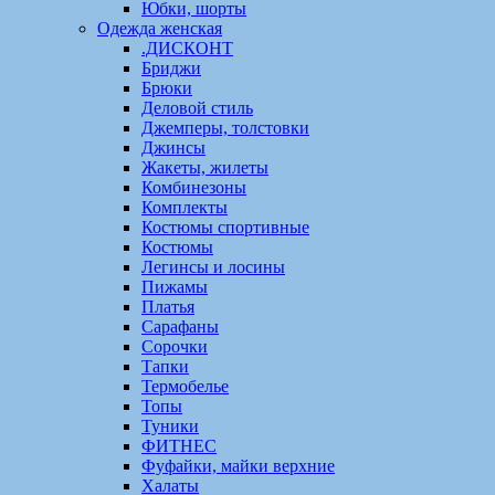
Юбки, шорты
Одежда женская
.ДИСКОНТ
Бриджи
Брюки
Деловой стиль
Джемперы, толстовки
Джинсы
Жакеты, жилеты
Комбинезоны
Комплекты
Костюмы спортивные
Костюмы
Легинсы и лосины
Пижамы
Платья
Сарафаны
Сорочки
Тапки
Термобелье
Топы
Туники
ФИТНЕС
Фуфайки, майки верхние
Халаты