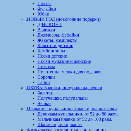
Платья
Фуфайки
Юбки
.НОВЫЙ ГОД (новогодние подарки)
.ДИСКОНТ
Варежки
Джемперы, фуфайки
Жакеты, комплекты
Колготки детские
Комбинезоны
Носки детские
Носки мужские и женские
Пижамы
Полотенца, мешки для подарков
Сорочки
Тапки
.ОБУВЬ: Балетки, полупальцы, чешки
Балетки
Получешки, полупальцы
Чешки
.Плавание: купальники, плавки, шапки, очки
Девочкам купальники, от 52 до 88 разм.
Мальчикам плавки от 52 до 108 разм.
Шапочки, очки, ласты
.Физкультура, гимнастика, спорт, танцы