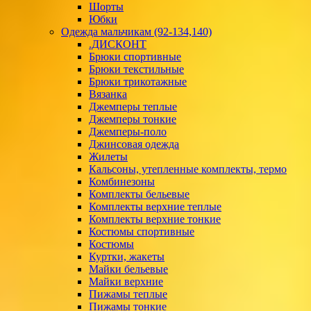
Шорты
Юбки
Одежда мальчикам (92-134,140)
.ДИСКОНТ
Брюки спортивные
Брюки текстильные
Брюки трикотажные
Вязанка
Джемперы теплые
Джемперы тонкие
Джемперы-поло
Джинсовая одежда
Жилеты
Кальсоны, утепленные комплекты, термо
Комбинезоны
Комплекты бельевые
Комплекты верхние теплые
Комплекты верхние тонкие
Костюмы спортивные
Костюмы
Куртки, жакеты
Майки бельевые
Майки верхние
Пижамы теплые
Пижамы тонкие