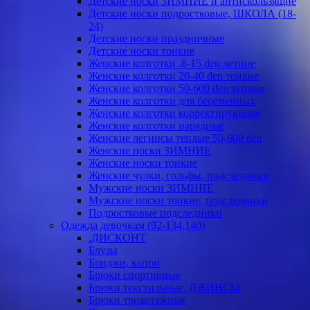
Детские носки ЗИМНИЕ и антискользящие
Детские носки подростковые, ШКОЛА (18-
24)
Детские носки праздничные
Детские носки тонкие
Женские колготки .8-15 den летние
Женские колготки 20-40 den тонкие
Женские колготки 50-600 den теплые
Женские колготки для беременных
Женские колготки корректирующие
Женские колготки нарядные
Женские легинсы теплые 50-600 den
Женские носки ЗИМНИЕ
Женские носки тонкие
Женские чулки, гольфы, подследники
Мужские носки ЗИМНИЕ
Мужские носки тонкие, подследники
Подростковые подследники
Одежда девочкам (92-134,140)
.ДИСКОНТ
Блузы
Бриджи, капри
Брюки спортивные
Брюки текстильные, ДЖИНСЫ
Брюки трикотажные