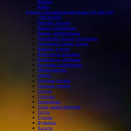
Шорты
Юбки
Одежда девочкам-подросткам (134,140-170)
.ДИСКОНТ
Бриджи, лосины
Брюки спортивные
Брюки, комбинезоны
Джемперы теплые, толстовки
Джемперы тонкие, блузы
Жакеты, куртки
Комплекты бельевые
Комплекты, костюмы
Костюмы спортивные
Майки-бюстье
Майки
Пижамы теплые
Пижамы тонкие
Платья
Сорочки
Термобелье
Топы, майки верхние
Трусы
Туники
Фуфайки
Халаты