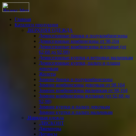
Главная
Каталоги продукции
.ВЕРХНЯЯ ОДЕЖДА
Демисезонные брюки и полукомбинезоны
Демисезонные комбинезоны от 98,104
Демисезонные комбинезоны ясельные (от
62,68 до 92,98)
Демисезонные куртки и ветровки мальчикам
Демисезонные куртки, пальто и плащи
девочкам
Жилеты
Зимние брюки и полукомбинезоны
Зимние комбинезоны девочкам от 98,104
Зимние комбинезоны мальчикам от 98,104
Зимние комбинезоны ясельные (от 62,68 до
92,98)
Зимние куртки и пальто девочкам
Зимние куртки и пальто мальчикам
.Нарядная одежда
.ДИСКОНТ
Джемперы
Легинсы