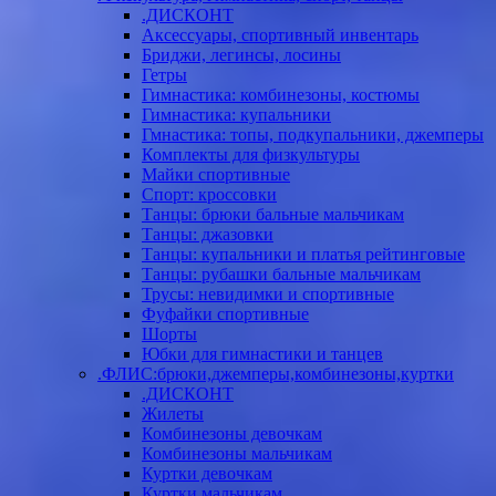
.ДИСКОНТ
Аксессуары, спортивный инвентарь
Бриджи, легинсы, лосины
Гетры
Гимнастика: комбинезоны, костюмы
Гимнастика: купальники
Гмнастика: топы, подкупальники, джемперы
Комплекты для физкультуры
Майки спортивные
Спорт: кроссовки
Танцы: брюки бальные мальчикам
Танцы: джазовки
Танцы: купальники и платья рейтинговые
Танцы: рубашки бальные мальчикам
Трусы: невидимки и спортивные
Фуфайки спортивные
Шорты
Юбки для гимнастики и танцев
.ФЛИС:брюки,джемперы,комбинезоны,куртки
.ДИСКОНТ
Жилеты
Комбинезоны девочкам
Комбинезоны мальчикам
Куртки девочкам
Куртки мальчикам