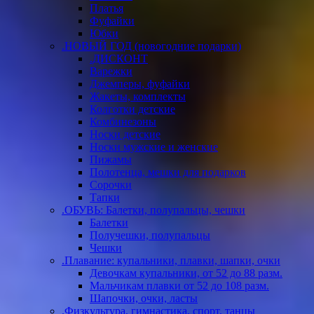
Платья
Фуфайки
Юбки
.НОВЫЙ ГОД (новогодние подарки)
.ДИСКОНТ
Варежки
Джемперы, фуфайки
Жакеты, комплекты
Колготки детские
Комбинезоны
Носки детские
Носки мужские и женские
Пижамы
Полотенца, мешки для подарков
Сорочки
Тапки
.ОБУВЬ: Балетки, полупальцы, чешки
Балетки
Получешки, полупальцы
Чешки
.Плавание: купальники, плавки, шапки, очки
Девочкам купальники, от 52 до 88 разм.
Мальчикам плавки от 52 до 108 разм.
Шапочки, очки, ласты
.Физкультура, гимнастика, спорт, танцы