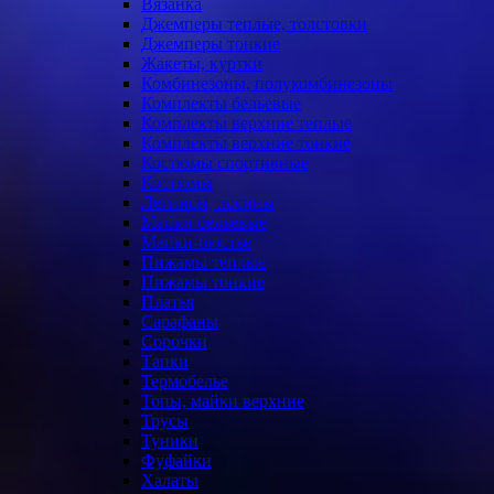
Вязанка
Джемперы теплые, толстовки
Джемперы тонкие
Жакеты, куртки
Комбинезоны, полукомбинезоны
Комплекты бельевые
Комплекты верхние теплые
Комплекты верхние тонкие
Костюмы спортивные
Костюмы
Легинсы, лосины
Майки бельевые
Майки-бюстье
Пижамы теплые
Пижамы тонкие
Платья
Сарафаны
Сорочки
Тапки
Термобелье
Топы, майки верхние
Трусы
Туники
Фуфайки
Халаты