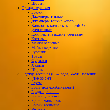
Шорты
Одежда мужская
Брюки
Джемперы теплые
Джемперы тонкие, -поло
Кальсоны, комплекты и фуфайки
утепленные
Комплекты верхние, бельевые
Костюмы
Майки бельевые
Майки верхние
Рубашки
Трусы
Фуфайки
Халаты
Шорты
Одежда ясельная (0+-2 года, 56-98), пеленки
.ДИСКОНТ
Блузы
Боди (полукомбинезоны)
Бриджи, лосины
Брюки девочкам
Брюки мальчикам
Брюки ясельные
Вязанка