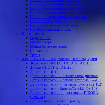
Шапки демисезонные детские
Шапки демисезонные мальчикам
Шапки и шлемы теплые девочкам
Шапки и шлемы теплые мальчикам
Шапки теплые детские
Шапочки и чепчики ясельные, 0+
Шарфы, манишки, снуды
Женское белье
Боди, бюстье
Бюстгальтеры
Майки бельевые, топы
Панталоны
Трусы
КОЛГОТКИ, НОСКИ, гольфы, легинсы, чулки
.Колготки ГИМНАСТИКА и ТАНЦЫ
.Носки СПОРТ и ТАНЦЫ
Детские гольфы
Детские колготки и легинсы праздничные
Детские колготки и легинсы теплые (62-152)
Детские колготки и легинсы тонкие (62-152)
Детские колготки Крокид/Crockid (68-158)
Детские колготки подростковые, ШКОЛА
(128-164)
Детские носки Crockid/Крокид