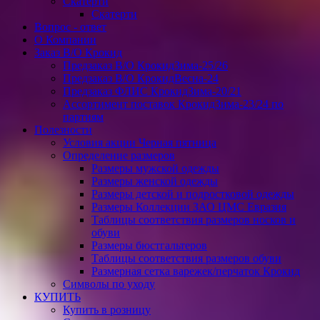
Скатерти
Скатерти
Вопрос - ответ
О Компании
Заказ В/О Крокид
Предзаказ В/О КрокидЗима-25/26
Предзаказ В/О КрокидВесна-24
Предзаказ ФЛИС КрокидЗима-20/21
Ассортимент поставок КрокидЗима-23/24 по
партиям
Полезности
Условия акции Черная пятница
Определение размеров
Размеры мужской одежды
Размеры женской одежды
Размеры детской и подростковой одежды
Размеры Коллекции ЗАО ЦМС Евразия
Таблицы соответствия размеров носков и
обуви
Размеры бюстгальтеров
Таблицы соответствия размеров обуви
Размерная сетка варежек/перчаток Крокид
Символы по уходу
КУПИТЬ
Купить в розницу