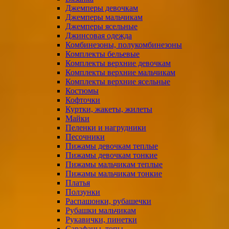
Джемперы девочкам
Джемперы мальчикам
Джемперы ясельные
Джинсовая одежда
Комбинезоны, полукомбинезоны
Комплекты бельевые
Комплекты верхние девочкам
Комплекты верхние мальчикам
Комплекты верхние ясельные
Костюмы
Кофточки
Куртки, жакеты, жилеты
Майки
Пеленки и нагрудники
Песочники
Пижамы девочкам теплые
Пижамы девочкам тонкие
Пижамы мальчикам теплые
Пижамы мальчикам тонкие
Платья
Ползунки
Распашонки, рубашечки
Рубашки мальчикам
Рукавички, пинетки
Сарафаны, топы