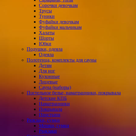
Сорочки девочкам
Трусы
Туники
Фуфайки девочкам
Фуфайки мальчикам
Халаты
Шорты
Юбки
Подушки, одеяла
Одеяла
Полотенца, комплекты для сауны
Детям
Для ног
Кухонные
Лицевые
Сауна (наборы)
Постельное белье, наматрацники, покрывала
Детские КПБ
Наматрацники
Покрывала
Простыни
Рюкзаки, сумки
Мешки, сумки
Рюкзаки