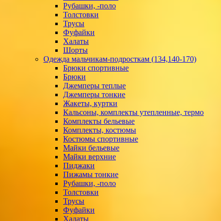
Рубашки, -поло
Толстовки
Трусы
Фуфайки
Халаты
Шорты
Одежда мальчикам-подросткам (134,140-170)
Брюки спортивные
Брюки
Джемперы теплые
Джемперы тонкие
Жакеты, куртки
Кальсоны, комплекты утепленные, термо
Комплекты бельевые
Комплекты, костюмы
Костюмы спортивные
Майки бельевые
Майки верхние
Пиджаки
Пижамы тонкие
Рубашки, -поло
Толстовки
Трусы
Фуфайки
Халаты