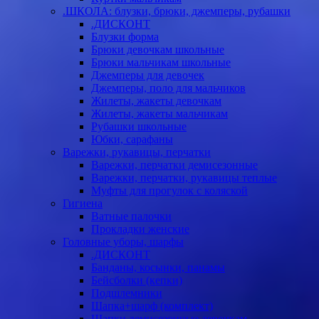
.ШКОЛА: блузки, брюки, джемперы, рубашки
.ДИСКОНТ
Блузки форма
Брюки девочкам школьные
Брюки мальчикам школьные
Джемперы для девочек
Джемперы, поло для мальчиков
Жилеты, жакеты девочкам
Жилеты, жакеты мальчикам
Рубашки школьные
Юбки, сарафаны
Варежки, рукавицы, перчатки
Варежки, перчатки демисезонные
Варежки, перчатки, рукавицы теплые
Муфты для прогулок с коляской
Гигиена
Ватные палочки
Прокладки женские
Головные уборы, шарфы
.ДИСКОНТ
Банданы, косынки, панамы
Бейсболки (кепки)
Подшлемники
Шапка+шарф (комплект)
Шапки демисезонные девочкам