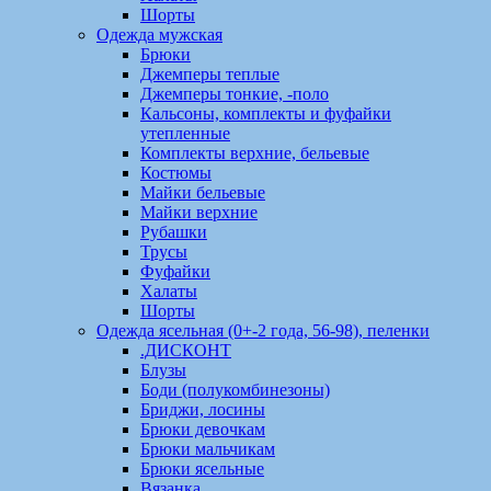
Шорты
Одежда мужская
Брюки
Джемперы теплые
Джемперы тонкие, -поло
Кальсоны, комплекты и фуфайки
утепленные
Комплекты верхние, бельевые
Костюмы
Майки бельевые
Майки верхние
Рубашки
Трусы
Фуфайки
Халаты
Шорты
Одежда ясельная (0+-2 года, 56-98), пеленки
.ДИСКОНТ
Блузы
Боди (полукомбинезоны)
Бриджи, лосины
Брюки девочкам
Брюки мальчикам
Брюки ясельные
Вязанка