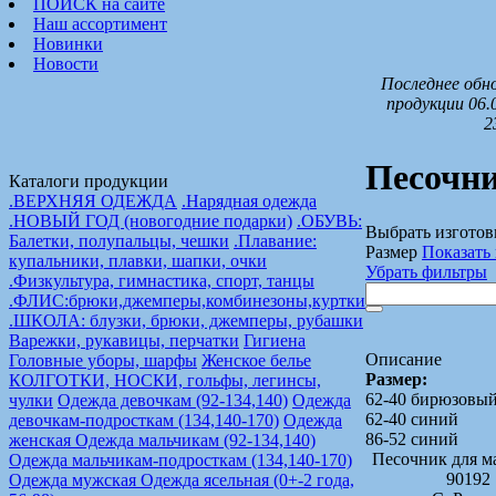
ПОИСК на сайте
Наш ассортимент
Новинки
Новости
Последнее обн
продукции 06.
2
Песочн
Каталоги продукции
.ВЕРХНЯЯ ОДЕЖДА
.Нарядная одежда
.НОВЫЙ ГОД (новогодние подарки)
.ОБУВЬ:
Выбрать изготов
Балетки, полупальцы, чешки
.Плавание:
Размер
Показать 
купальники, плавки, шапки, очки
Убрать фильтры
.Физкультура, гимнастика, спорт, танцы
.ФЛИС:брюки,джемперы,комбинезоны,куртки
.ШКОЛА: блузки, брюки, джемперы, рубашки
Варежки, рукавицы, перчатки
Гигиена
Описание
Головные уборы, шарфы
Женское белье
Размер:
КОЛГОТКИ, НОСКИ, гольфы, легинсы,
62-40 бирюзовы
чулки
Одежда девочкам (92-134,140)
Одежда
62-40 синий
девочкам-подросткам (134,140-170)
Одежда
86-52 синий
женская
Одежда мальчикам (92-134,140)
Песочник для м
Одежда мальчикам-подросткам (134,140-170)
90192
Одежда мужская
Одежда ясельная (0+-2 года,