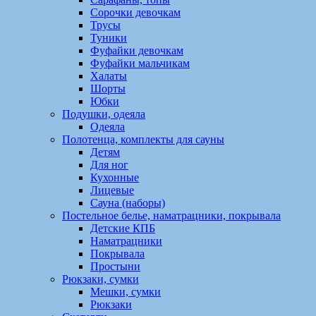
Сорочки девочкам
Трусы
Туники
Фуфайки девочкам
Фуфайки мальчикам
Халаты
Шорты
Юбки
Подушки, одеяла
Одеяла
Полотенца, комплекты для сауны
Детям
Для ног
Кухонные
Лицевые
Сауна (наборы)
Постельное белье, наматрацники, покрывала
Детские КПБ
Наматрацники
Покрывала
Простыни
Рюкзаки, сумки
Мешки, сумки
Рюкзаки