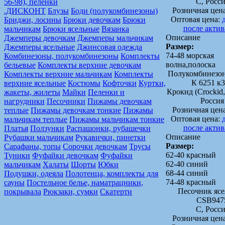
C, Росс
56-98), пеленки
Розничная цен
.ДИСКОНТ
Блузы
Боди (полукомбинезоны)
Оптовая цена:
Бриджи, лосины
Брюки девочкам
Брюки
после акти
мальчикам
Брюки ясельные
Вязанка
Описание
Джемперы девочкам
Джемперы мальчикам
Размер:
Джемперы ясельные
Джинсовая одежда
74-48 морская
Комбинезоны, полукомбинезоны
Комплекты
волна,полоска
бельевые
Комплекты верхние девочкам
Полукомбинезон
Комплекты верхние мальчикам
Комплекты
К 6251 к
верхние ясельные
Костюмы
Кофточки
Куртки,
Крокид (Crocki
жакеты, жилеты
Майки
Пеленки и
Россия
нагрудники
Песочники
Пижамы девочкам
Розничная цен
теплые
Пижамы девочкам тонкие
Пижамы
Оптовая цена:
мальчикам теплые
Пижамы мальчикам тонкие
после акти
Платья
Ползунки
Распашонки, рубашечки
Описание
Рубашки мальчикам
Рукавички, пинетки
Размер:
Сарафаны, топы
Сорочки девочкам
Трусы
62-40 красный
Туники
Фуфайки девочкам
Фуфайки
62-40 синий
мальчикам
Халаты
Шорты
Юбки
68-44 синий
Подушки, одеяла
Полотенца, комплекты для
74-48 красный
сауны
Постельное белье, наматрацники,
Песочник яс
покрывала
Рюкзаки, сумки
Скатерти
CSB947
C, Росс
Розничная цен