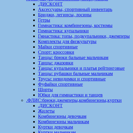
.ДИСКОНТ
Аксессуары, спортивный инвентарь
Бриджи, легинсы, лосины
Гетры
Гимнастика: комбинезоны, костюмы
Гимнастика: купальники
Гмнастика: топы, подкупальники, джемперы
Комплекты для физкультуры
Майки спортивные
Спорт: кроссовки
Танцы: брюки бальные мальчикам
Танцы: джазовки
Танцы: купальники и платья рейтинговые
Танцы: рубашки бальные мальчикам
Трусы: невидимки и спортивные
Фуфайки спортивные
Шорты
Юбки для гимнастики и танцев
.ФЛИС:брюки,джемперы,комбинезоны,куртки
.ДИСКОНТ
Жилеты
Комбинезоны девочкам
Комбинезоны мальчикам
Куртки девочкам
Куртки мальчикам