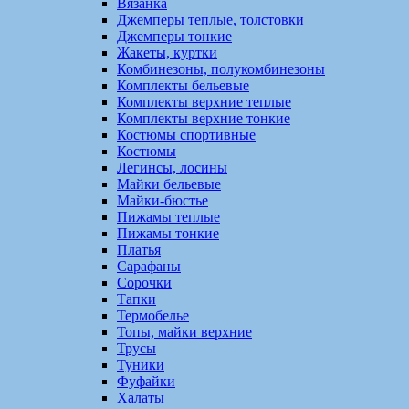
Вязанка
Джемперы теплые, толстовки
Джемперы тонкие
Жакеты, куртки
Комбинезоны, полукомбинезоны
Комплекты бельевые
Комплекты верхние теплые
Комплекты верхние тонкие
Костюмы спортивные
Костюмы
Легинсы, лосины
Майки бельевые
Майки-бюстье
Пижамы теплые
Пижамы тонкие
Платья
Сарафаны
Сорочки
Тапки
Термобелье
Топы, майки верхние
Трусы
Туники
Фуфайки
Халаты