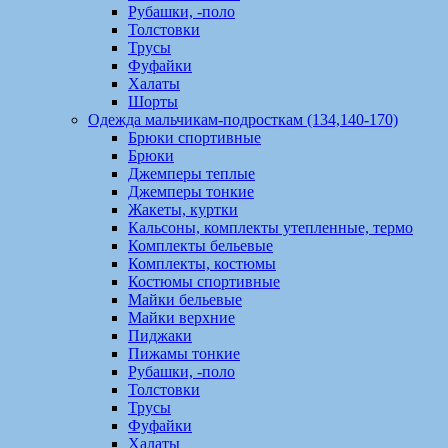
Рубашки, -поло
Толстовки
Трусы
Фуфайки
Халаты
Шорты
Одежда мальчикам-подросткам (134,140-170)
Брюки спортивные
Брюки
Джемперы теплые
Джемперы тонкие
Жакеты, куртки
Кальсоны, комплекты утепленные, термо
Комплекты бельевые
Комплекты, костюмы
Костюмы спортивные
Майки бельевые
Майки верхние
Пиджаки
Пижамы тонкие
Рубашки, -поло
Толстовки
Трусы
Фуфайки
Халаты