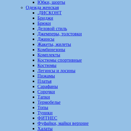
Юбки, шорты
Одежда женская
.ДИСКОНТ
Бриджи
Брюки
Деловой стиль
Джемперы, толстовки
Джинсы
Жакеты, жилеты
Комбинезоны
Комплекты
Костюмы спортивные
Костюмы
Легинсы и лосины
Пижамы
Платья
Сарафаны
Сорочки
Тапки
Термобелье
Топы
Туники
ФИТНЕС
Фуфайки, майки верхние
Халаты