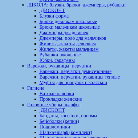
.ШКОЛА: блузки, брюки, джемперы, рубашки
.ДИСКОНТ
Блузки форма
Брюки девочкам школьные
Брюки мальчикам школьные
Джемперы для девочек
Джемперы, поло для мальчиков
Жилеты, жакеты девочкам
Жилеты, жакеты мальчикам
Рубашки школьные
Юбки, сарафаны
Варежки, рукавицы, перчатки
Варежки, перчатки демисезонные
Варежки, перчатки, рукавицы теплые
Муфты для прогулок с коляской
Гигиена
Ватные палочки
Прокладки женские
Головные уборы, шарфы
.ДИСКОНТ
Банданы, косынки, панамы
Бейсболки (кепки)
Подшлемники
Шапка+шарф (комплект)
Шапки демисезонные девочкам