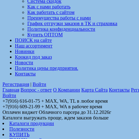
Система скидок
Как с нами работать
Как работать с сайтом
Преимущества работы с нами
График отгрузки заказов в ТК и страховка
Политика конфиденциальности
Купить ОПТОМ
ПОИСК на сайте
Наш ассортимент
Новинки
Крокид под заказ
Новости
Политика цены предприятия.
Контакты
Регистрация
|
Войти
Главная
Вопрос - ответ
О Компании
Карта Сайта
Контакты
Рег
Войти
+7(916) 616-01-75 + MAX, WA, TL в любое время
+7(916) 609-21-99 + MAX, WA в рабочее время
Оплачен виджет Облачного парсера до 31.12.2026г
Каталоги выгружать проще, ждем заказов больше
Каталоги продукции
Полезности
КУПИТЬ