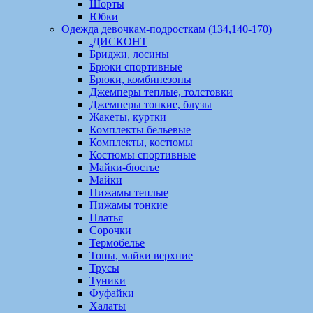
Шорты
Юбки
Одежда девочкам-подросткам (134,140-170)
.ДИСКОНТ
Бриджи, лосины
Брюки спортивные
Брюки, комбинезоны
Джемперы теплые, толстовки
Джемперы тонкие, блузы
Жакеты, куртки
Комплекты бельевые
Комплекты, костюмы
Костюмы спортивные
Майки-бюстье
Майки
Пижамы теплые
Пижамы тонкие
Платья
Сорочки
Термобелье
Топы, майки верхние
Трусы
Туники
Фуфайки
Халаты