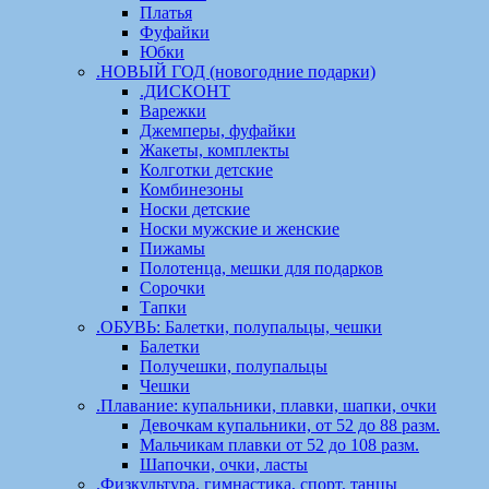
Платья
Фуфайки
Юбки
.НОВЫЙ ГОД (новогодние подарки)
.ДИСКОНТ
Варежки
Джемперы, фуфайки
Жакеты, комплекты
Колготки детские
Комбинезоны
Носки детские
Носки мужские и женские
Пижамы
Полотенца, мешки для подарков
Сорочки
Тапки
.ОБУВЬ: Балетки, полупальцы, чешки
Балетки
Получешки, полупальцы
Чешки
.Плавание: купальники, плавки, шапки, очки
Девочкам купальники, от 52 до 88 разм.
Мальчикам плавки от 52 до 108 разм.
Шапочки, очки, ласты
.Физкультура, гимнастика, спорт, танцы