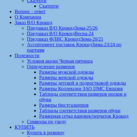
Скатерти
Скатерти
Вопрос - ответ
О Компании
Заказ В/О Крокид
Предзаказ В/О КрокидЗима-25/26
Предзаказ В/О КрокидВесна-24
Предзаказ ФЛИС КрокидЗима-20/21
Ассортимент поставок КрокидЗима-23/24 по
партиям
Полезности
Условия акции Черная пятница
Определение размеров
Размеры мужской одежды
Размеры женской одежды
Размеры детской и подростковой одежды
Размеры Коллекции ЗАО ЦМС Евразия
Таблицы соответствия размеров носков и
обуви
Размеры бюстгальтеров
Таблицы соответствия размеров обуви
Размерная сетка варежек/перчаток Крокид
Символы по уходу
КУПИТЬ
Купить в розницу