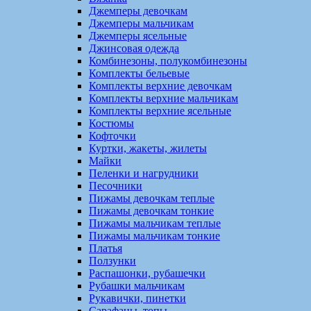
Джемперы девочкам
Джемперы мальчикам
Джемперы ясельные
Джинсовая одежда
Комбинезоны, полукомбинезоны
Комплекты бельевые
Комплекты верхние девочкам
Комплекты верхние мальчикам
Комплекты верхние ясельные
Костюмы
Кофточки
Куртки, жакеты, жилеты
Майки
Пеленки и нагрудники
Песочники
Пижамы девочкам теплые
Пижамы девочкам тонкие
Пижамы мальчикам теплые
Пижамы мальчикам тонкие
Платья
Ползунки
Распашонки, рубашечки
Рубашки мальчикам
Рукавички, пинетки
Сарафаны, топы