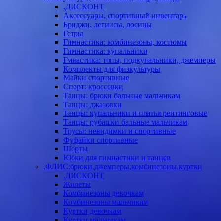
.ДИСКОНТ
Аксессуары, спортивный инвентарь
Бриджи, легинсы, лосины
Гетры
Гимнастика: комбинезоны, костюмы
Гимнастика: купальники
Гмнастика: топы, подкупальники, джемперы
Комплекты для физкультуры
Майки спортивные
Спорт: кроссовки
Танцы: брюки бальные мальчикам
Танцы: джазовки
Танцы: купальники и платья рейтинговые
Танцы: рубашки бальные мальчикам
Трусы: невидимки и спортивные
Фуфайки спортивные
Шорты
Юбки для гимнастики и танцев
.ФЛИС:брюки,джемперы,комбинезоны,куртки
.ДИСКОНТ
Жилеты
Комбинезоны девочкам
Комбинезоны мальчикам
Куртки девочкам
Куртки мальчикам