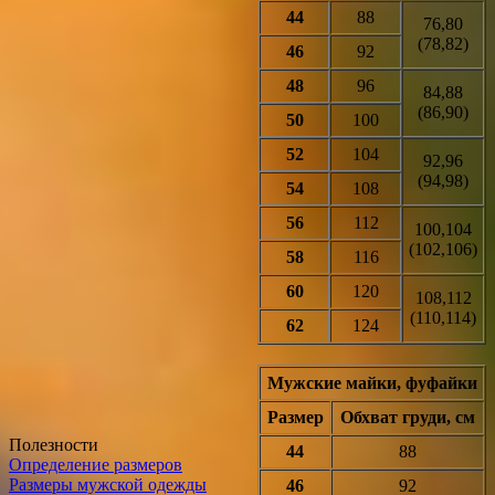
44
88
76,80
(78,82)
46
92
48
96
84,88
(86,90)
50
100
52
104
92,96
(94,98)
54
108
56
112
100,104
(102,106)
58
116
60
120
108,112
(110,114)
62
124
Мужские майки, фуфайки
Размер
Обхват груди, см
Полезности
44
88
Определение размеров
Размеры мужской одежды
46
92