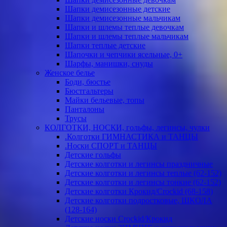
Шапки демисезонные детские
Шапки демисезонные мальчикам
Шапки и шлемы теплые девочкам
Шапки и шлемы теплые мальчикам
Шапки теплые детские
Шапочки и чепчики ясельные, 0+
Шарфы, манишки, снуды
Женское белье
Боди, бюстье
Бюстгальтеры
Майки бельевые, топы
Панталоны
Трусы
КОЛГОТКИ, НОСКИ, гольфы, легинсы, чулки
.Колготки ГИМНАСТИКА и ТАНЦЫ
.Носки СПОРТ и ТАНЦЫ
Детские гольфы
Детские колготки и легинсы праздничные
Детские колготки и легинсы теплые (62-152)
Детские колготки и легинсы тонкие (62-152)
Детские колготки Крокид/Crockid (68-158)
Детские колготки подростковые, ШКОЛА
(128-164)
Детские носки Crockid/Крокид