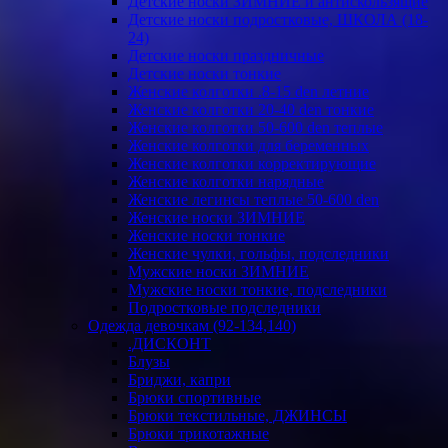
Детские носки ЗИМНИЕ и антискользящие
Детские носки подростковые, ШКОЛА (18-
24)
Детские носки праздничные
Детские носки тонкие
Женские колготки .8-15 den летние
Женские колготки 20-40 den тонкие
Женские колготки 50-600 den теплые
Женские колготки для беременных
Женские колготки корректирующие
Женские колготки нарядные
Женские легинсы теплые 50-600 den
Женские носки ЗИМНИЕ
Женские носки тонкие
Женские чулки, гольфы, подследники
Мужские носки ЗИМНИЕ
Мужские носки тонкие, подследники
Подростковые подследники
Одежда девочкам (92-134,140)
.ДИСКОНТ
Блузы
Бриджи, капри
Брюки спортивные
Брюки текстильные, ДЖИНСЫ
Брюки трикотажные