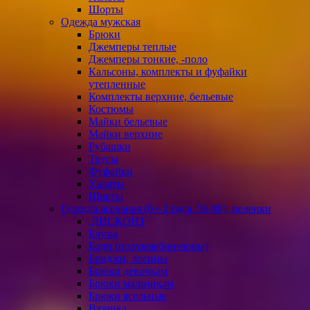
Шорты
Одежда мужская
Брюки
Джемперы теплые
Джемперы тонкие, -поло
Кальсоны, комплекты и фуфайки
утепленные
Комплекты верхние, бельевые
Костюмы
Майки бельевые
Майки верхние
Рубашки
Трусы
Фуфайки
Халаты
Шорты
Одежда ясельная (0+-2 года, 56-98), пеленки
.ДИСКОНТ
Блузы
Боди (полукомбинезоны)
Бриджи, лосины
Брюки девочкам
Брюки мальчикам
Брюки ясельные
Вязанка