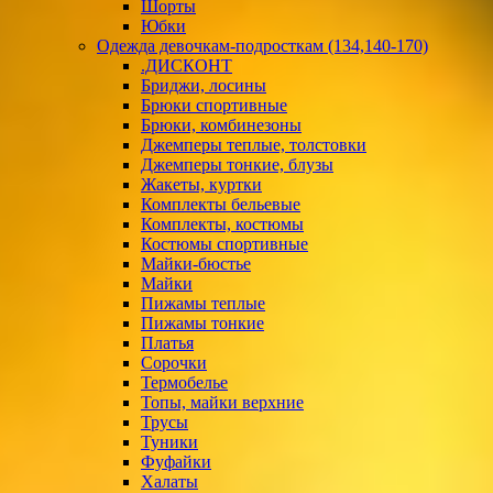
Шорты
Юбки
Одежда девочкам-подросткам (134,140-170)
.ДИСКОНТ
Бриджи, лосины
Брюки спортивные
Брюки, комбинезоны
Джемперы теплые, толстовки
Джемперы тонкие, блузы
Жакеты, куртки
Комплекты бельевые
Комплекты, костюмы
Костюмы спортивные
Майки-бюстье
Майки
Пижамы теплые
Пижамы тонкие
Платья
Сорочки
Термобелье
Топы, майки верхние
Трусы
Туники
Фуфайки
Халаты