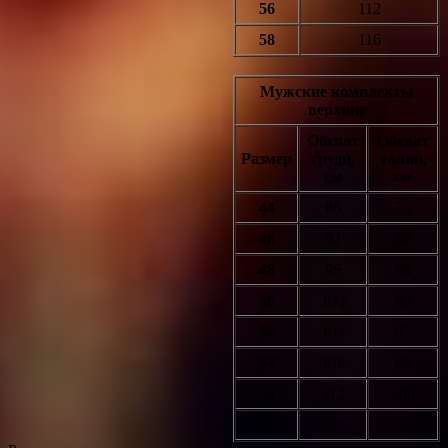
56
112
58
116
Мужские комплекты
верхние
Обхват
Обхват
Размер
груди,
талии,
см
см
44
88
76
46
92
80
48
96
84
50
100
88
52
104
92
54
108
96
56
112
100
58
116
104