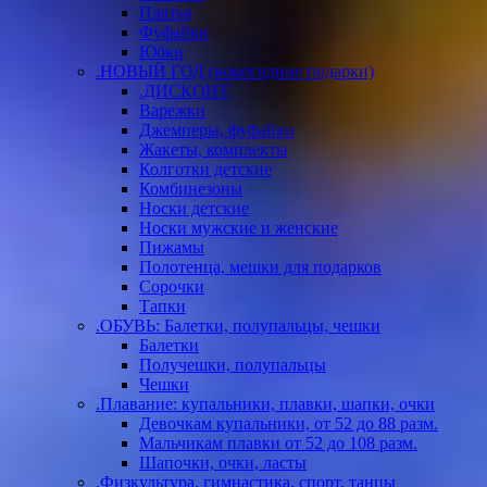
Платья
Фуфайки
Юбки
.НОВЫЙ ГОД (новогодние подарки)
.ДИСКОНТ
Варежки
Джемперы, фуфайки
Жакеты, комплекты
Колготки детские
Комбинезоны
Носки детские
Носки мужские и женские
Пижамы
Полотенца, мешки для подарков
Сорочки
Тапки
.ОБУВЬ: Балетки, полупальцы, чешки
Балетки
Получешки, полупальцы
Чешки
.Плавание: купальники, плавки, шапки, очки
Девочкам купальники, от 52 до 88 разм.
Мальчикам плавки от 52 до 108 разм.
Шапочки, очки, ласты
.Физкультура, гимнастика, спорт, танцы