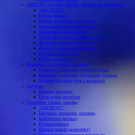
.ШКОЛА: блузки, брюки, джемперы, рубашки
.ДИСКОНТ
Блузки форма
Брюки девочкам школьные
Брюки мальчикам школьные
Джемперы для девочек
Джемперы, поло для мальчиков
Жилеты, жакеты девочкам
Жилеты, жакеты мальчикам
Рубашки школьные
Юбки, сарафаны
Варежки, рукавицы, перчатки
Варежки, перчатки демисезонные
Варежки, перчатки, рукавицы теплые
Муфты для прогулок с коляской
Гигиена
Ватные палочки
Прокладки женские
Головные уборы, шарфы
.ДИСКОНТ
Банданы, косынки, панамы
Бейсболки (кепки)
Подшлемники
Шапка+шарф (комплект)
Шапки демисезонные девочкам