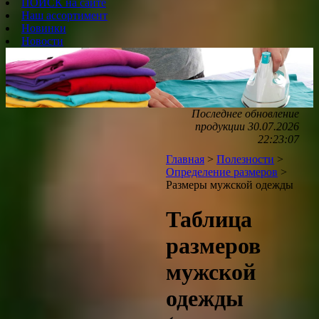
ПОИСК на сайте
Наш ассортимент
Новинки
Новости
Последнее обновление
продукции 30.07.2026
22:23:07
Главная
>
Полезности
>
Определение размеров
>
Размеры мужской одежды
Таблица
размеров
мужской
одежды