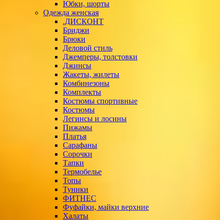
Юбки, шорты
Одежда женская
.ДИСКОНТ
Бриджи
Брюки
Деловой стиль
Джемперы, толстовки
Джинсы
Жакеты, жилеты
Комбинезоны
Комплекты
Костюмы спортивные
Костюмы
Легинсы и лосины
Пижамы
Платья
Сарафаны
Сорочки
Тапки
Термобелье
Топы
Туники
ФИТНЕС
Фуфайки, майки верхние
Халаты