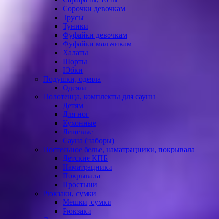
Сорочки девочкам
Трусы
Туники
Фуфайки девочкам
Фуфайки мальчикам
Халаты
Шорты
Юбки
Подушки, одеяла
Одеяла
Полотенца, комплекты для сауны
Детям
Для ног
Кухонные
Лицевые
Сауна (наборы)
Постельное белье, наматрацники, покрывала
Детские КПБ
Наматрацники
Покрывала
Простыни
Рюкзаки, сумки
Мешки, сумки
Рюкзаки