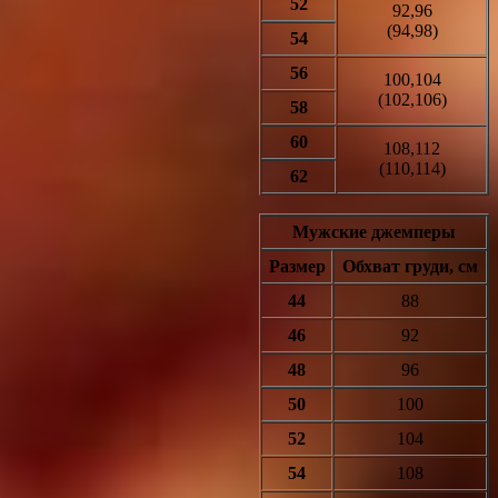
52
92,96
(94,98)
54
56
100,104
(102,106)
58
60
108,112
(110,114)
62
Мужские джемперы
Размер
Обхват груди, см
44
88
46
92
48
96
50
100
52
104
54
108