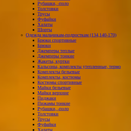
Рубашки, -поло
Толстовки
Трусы
Фуфайки
Халаты
Шорты
Одежда мальчикам-подросткам (134,140-170)
Брюки спортивные
Брюки
Джемперы теплые
Джемперы тонкие
Жакеты, куртки
Кальсоны, комплекты утепленные, термо
Комплекты бельевые
Комплекты, костюмы
Костюмы спортивные
Майки бельевые
Майки верхние
Пиджаки
Пижамы тонкие
Рубашки, -поло
Толстовки
Трусы
Фуфайки
Халаты