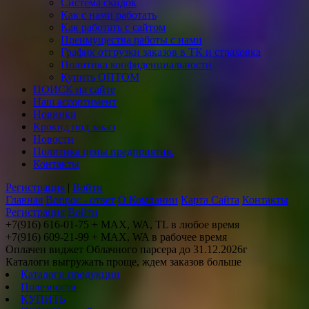
Система скидок
Как с нами работать
Как работать с сайтом
Преимущества работы с нами
График отгрузки заказов в ТК и страховка
Политика конфиденциальности
Купить ОПТОМ
ПОИСК на сайте
Наш ассортимент
Новинки
Крокид под заказ
Новости
Политика цены предприятия.
Контакты
Регистрация
|
Войти
Главная
Вопрос - ответ
О Компании
Карта Сайта
Контакты
Регистрация
Войти
+7(916) 616-01-75 + MAX, WA, TL в любое время
+7(916) 609-21-99 + MAX, WA в рабочее время
Оплачен виджет Облачного парсера до 31.12.2026г
Каталоги выгружать проще, ждем заказов больше
Каталоги продукции
Полезности
КУПИТЬ