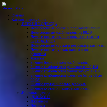
Главная
Каталоги продукции
.ВЕРХНЯЯ ОДЕЖДА
Демисезонные брюки и полукомбинезоны
Демисезонные комбинезоны от 98,104
Демисезонные комбинезоны ясельные (от
62,68 до 92,98)
Демисезонные куртки и ветровки мальчикам
Демисезонные куртки, пальто и плащи
девочкам
Жилеты
Зимние брюки и полукомбинезоны
Зимние комбинезоны девочкам от 98,104
Зимние комбинезоны мальчикам от 98,104
Зимние комбинезоны ясельные (от 62,68 до
92,98)
Зимние куртки и пальто девочкам
Зимние куртки и пальто мальчикам
.Нарядная одежда
.ДИСКОНТ
Джемперы
Легинсы