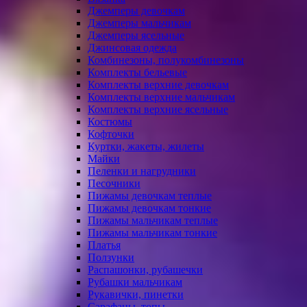
Джемперы девочкам
Джемперы мальчикам
Джемперы ясельные
Джинсовая одежда
Комбинезоны, полукомбинезоны
Комплекты бельевые
Комплекты верхние девочкам
Комплекты верхние мальчикам
Комплекты верхние ясельные
Костюмы
Кофточки
Куртки, жакеты, жилеты
Майки
Пеленки и нагрудники
Песочники
Пижамы девочкам теплые
Пижамы девочкам тонкие
Пижамы мальчикам теплые
Пижамы мальчикам тонкие
Платья
Ползунки
Распашонки, рубашечки
Рубашки мальчикам
Рукавички, пинетки
Сарафаны, топы