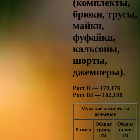
(комплекты,
брюки, трусы,
майки,
фуфайки,
кальсоны,
шорты,
джемперы).
Рост II — 170,176
Рост III — 182,188
Мужские комплекты
бельевые
Обхват
Обхват
Размер
груди,
талии,
см
см