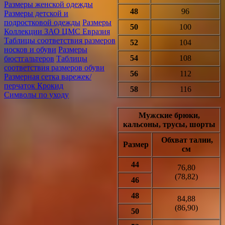
Размеры женской одежды
48
96
Размеры детской и
подростковой одежды
Размеры
50
100
Коллекции ЗАО ЦМС Евразия
Таблицы соответствия размеров
52
104
носков и обуви
Размеры
54
108
бюстгальтеров
Таблицы
соответствия размеров обуви
56
112
Размерная сетка варежек/
перчаток Крокид
58
116
Символы по уходу
Мужские брюки,
кальсоны, трусы, шорты
Обхват талии,
Размер
см
44
76,80
(78,82)
46
48
84,88
(86,90)
50