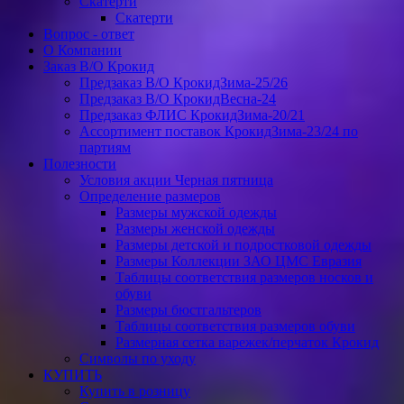
Скатерти
Скатерти
Вопрос - ответ
О Компании
Заказ В/О Крокид
Предзаказ В/О КрокидЗима-25/26
Предзаказ В/О КрокидВесна-24
Предзаказ ФЛИС КрокидЗима-20/21
Ассортимент поставок КрокидЗима-23/24 по
партиям
Полезности
Условия акции Черная пятница
Определение размеров
Размеры мужской одежды
Размеры женской одежды
Размеры детской и подростковой одежды
Размеры Коллекции ЗАО ЦМС Евразия
Таблицы соответствия размеров носков и
обуви
Размеры бюстгальтеров
Таблицы соответствия размеров обуви
Размерная сетка варежек/перчаток Крокид
Символы по уходу
КУПИТЬ
Купить в розницу