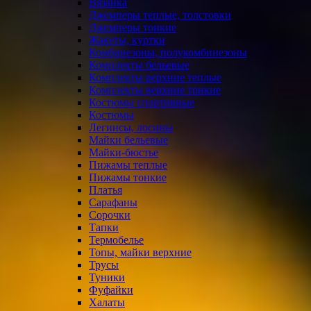
Вязанка
Джемперы теплые, толстовки
Джемперы тонкие
Жакеты, куртки
Комбинезоны, полукомбинезоны
Комплекты бельевые
Комплекты верхние теплые
Комплекты верхние тонкие
Костюмы спортивные
Костюмы
Легинсы, лосины
Майки бельевые
Майки-бюстье
Пижамы теплые
Пижамы тонкие
Платья
Сарафаны
Сорочки
Тапки
Термобелье
Топы, майки верхние
Трусы
Туники
Фуфайки
Халаты