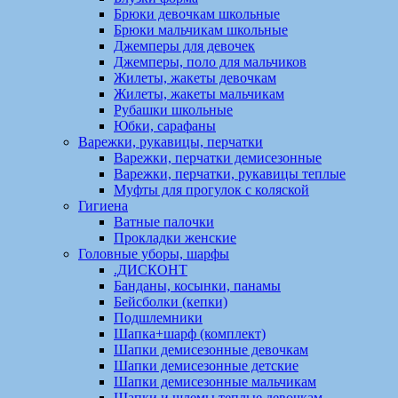
Брюки девочкам школьные
Брюки мальчикам школьные
Джемперы для девочек
Джемперы, поло для мальчиков
Жилеты, жакеты девочкам
Жилеты, жакеты мальчикам
Рубашки школьные
Юбки, сарафаны
Варежки, рукавицы, перчатки
Варежки, перчатки демисезонные
Варежки, перчатки, рукавицы теплые
Муфты для прогулок с коляской
Гигиена
Ватные палочки
Прокладки женские
Головные уборы, шарфы
.ДИСКОНТ
Банданы, косынки, панамы
Бейсболки (кепки)
Подшлемники
Шапка+шарф (комплект)
Шапки демисезонные девочкам
Шапки демисезонные детские
Шапки демисезонные мальчикам
Шапки и шлемы теплые девочкам