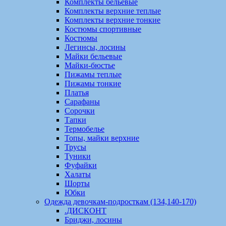
Комплекты бельевые
Комплекты верхние теплые
Комплекты верхние тонкие
Костюмы спортивные
Костюмы
Легинсы, лосины
Майки бельевые
Майки-бюстье
Пижамы теплые
Пижамы тонкие
Платья
Сарафаны
Сорочки
Тапки
Термобелье
Топы, майки верхние
Трусы
Туники
Фуфайки
Халаты
Шорты
Юбки
Одежда девочкам-подросткам (134,140-170)
.ДИСКОНТ
Бриджи, лосины