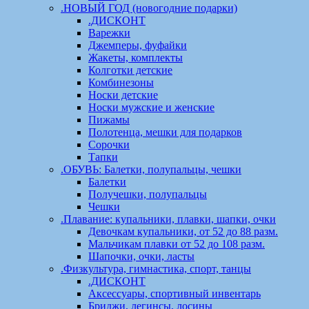
.НОВЫЙ ГОД (новогодние подарки)
.ДИСКОНТ
Варежки
Джемперы, фуфайки
Жакеты, комплекты
Колготки детские
Комбинезоны
Носки детские
Носки мужские и женские
Пижамы
Полотенца, мешки для подарков
Сорочки
Тапки
.ОБУВЬ: Балетки, полупальцы, чешки
Балетки
Получешки, полупальцы
Чешки
.Плавание: купальники, плавки, шапки, очки
Девочкам купальники, от 52 до 88 разм.
Мальчикам плавки от 52 до 108 разм.
Шапочки, очки, ласты
.Физкультура, гимнастика, спорт, танцы
.ДИСКОНТ
Аксессуары, спортивный инвентарь
Бриджи, легинсы, лосины