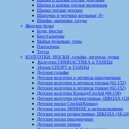
Шапки и шлемы теплые мальчикам
Шапки теплые детские
Шапочки и чепчики ясельные, 0+
Шарфы, манишки, снуды
Женское белье
Боди, бюстье
Бюстгальтеры
Майки бельевые, топы
Панталоны
Трусы
КОЛГОТКИ, НОСКИ, гольфы, легинсы, чулки
.Колготки ГИМНАСТИКА и ТАНЦЫ
.Носки СПОРТ и ТАНЦЫ
Детские гольфы
Детские колготки и легинсы праздничные
Детские колготки и легинсы теплые (62-152)
Детские колготки и легинсы тонкие (62-152)
Детские колготки Крокид/Crockid (68-158)
Детские колготки подростковые, ШКОЛА (128
Детские носки Crockid/Крокид
Детские носки ЗИМНИЕ и антискользящие
Детские носки подростковые, ШКОЛА (18-24
Детские носки праздничные
Детские носки тонкие