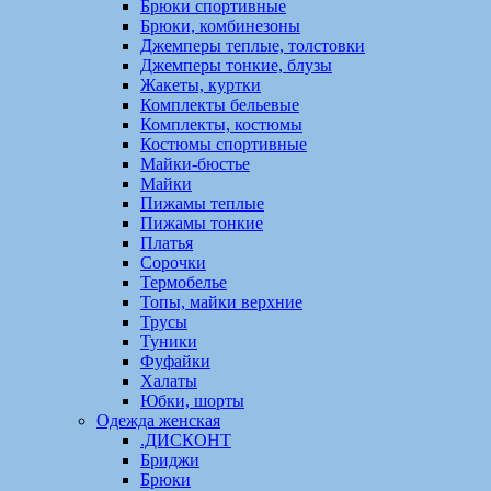
Брюки спортивные
Брюки, комбинезоны
Джемперы теплые, толстовки
Джемперы тонкие, блузы
Жакеты, куртки
Комплекты бельевые
Комплекты, костюмы
Костюмы спортивные
Майки-бюстье
Майки
Пижамы теплые
Пижамы тонкие
Платья
Сорочки
Термобелье
Топы, майки верхние
Трусы
Туники
Фуфайки
Халаты
Юбки, шорты
Одежда женская
.ДИСКОНТ
Бриджи
Брюки