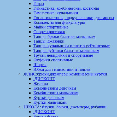
Гетры
Гимнастика: комбинезоны, костюмы
Гимнастика: купальники
Гмнастика: топы, подкупальники, джемперы
Комплекты для физкультуры
Майки спортивные
Спорт: кроссовки
Танцы: брюки бальные мальчикам
Танцы: джазовки
Танцы: купальники и платья рейтинговые
Танцы: рубашки бальные мальчикам
Трусы: невидимки и спортивные
Фуфайки спортивные
Шорты
Юбки для гимнастики и танцев
.ФЛИС:брюки,джемперы,комбинезоны,куртки
.ДИСКОНТ
Жилеты
Комбинезоны девочкам
Комбинезоны мальчикам
Куртки девочкам
Куртки мальчикам
.ШКОЛА: блузки, брюки, джемперы, рубашки
.ДИСКОНТ
Блузки форма