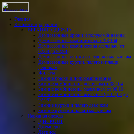
Главная
Каталоги продукции
.ВЕРХНЯЯ ОДЕЖДА
Демисезонные брюки и полукомбинезоны
Демисезонные комбинезоны от 98,104
Демисезонные комбинезоны ясельные (от
62,68 до 92,98)
Демисезонные куртки и ветровки мальчикам
Демисезонные куртки, пальто и плащи
девочкам
Жилеты
Зимние брюки и полукомбинезоны
Зимние комбинезоны девочкам от 98,104
Зимние комбинезоны мальчикам от 98,104
Зимние комбинезоны ясельные (от 62,68 до
92,98)
Зимние куртки и пальто девочкам
Зимние куртки и пальто мальчикам
.Нарядная одежда
.ДИСКОНТ
Джемперы
Легинсы