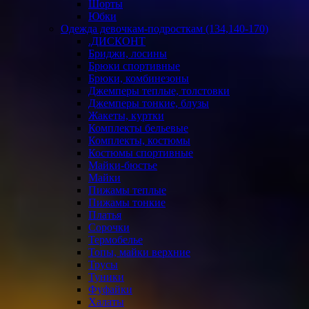
Шорты
Юбки
Одежда девочкам-подросткам (134,140-170)
.ДИСКОНТ
Бриджи, лосины
Брюки спортивные
Брюки, комбинезоны
Джемперы теплые, толстовки
Джемперы тонкие, блузы
Жакеты, куртки
Комплекты бельевые
Комплекты, костюмы
Костюмы спортивные
Майки-бюстье
Майки
Пижамы теплые
Пижамы тонкие
Платья
Сорочки
Термобелье
Топы, майки верхние
Трусы
Туники
Фуфайки
Халаты