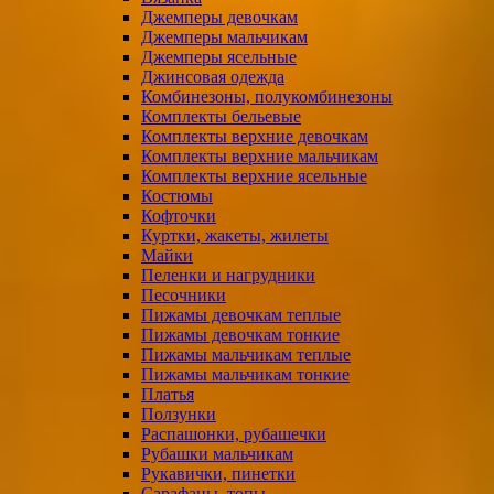
Джемперы девочкам
Джемперы мальчикам
Джемперы ясельные
Джинсовая одежда
Комбинезоны, полукомбинезоны
Комплекты бельевые
Комплекты верхние девочкам
Комплекты верхние мальчикам
Комплекты верхние ясельные
Костюмы
Кофточки
Куртки, жакеты, жилеты
Майки
Пеленки и нагрудники
Песочники
Пижамы девочкам теплые
Пижамы девочкам тонкие
Пижамы мальчикам теплые
Пижамы мальчикам тонкие
Платья
Ползунки
Распашонки, рубашечки
Рубашки мальчикам
Рукавички, пинетки
Сарафаны, топы