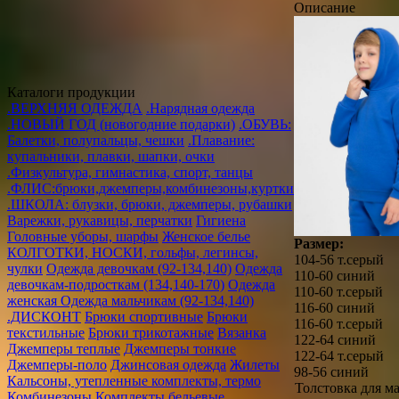
Описание
Каталоги продукции
.ВЕРХНЯЯ ОДЕЖДА
.Нарядная одежда
.НОВЫЙ ГОД (новогодние подарки)
.ОБУВЬ:
Балетки, полупальцы, чешки
.Плавание:
купальники, плавки, шапки, очки
.Физкультура, гимнастика, спорт, танцы
.ФЛИС:брюки,джемперы,комбинезоны,куртки
.ШКОЛА: блузки, брюки, джемперы, рубашки
Варежки, рукавицы, перчатки
Гигиена
Головные уборы, шарфы
Женское белье
Размер:
КОЛГОТКИ, НОСКИ, гольфы, легинсы,
104-56 т.серый
чулки
Одежда девочкам (92-134,140)
Одежда
110-60 синий
девочкам-подросткам (134,140-170)
Одежда
110-60 т.серый
женская
Одежда мальчикам (92-134,140)
116-60 синий
.ДИСКОНТ
Брюки спортивные
Брюки
116-60 т.серый
текстильные
Брюки трикотажные
Вязанка
122-64 синий
Джемперы теплые
Джемперы тонкие
122-64 т.серый
Джемперы-поло
Джинсовая одежда
Жилеты
98-56 синий
Кальсоны, утепленные комплекты, термо
Толстовка для 
Комбинезоны
Комплекты бельевые