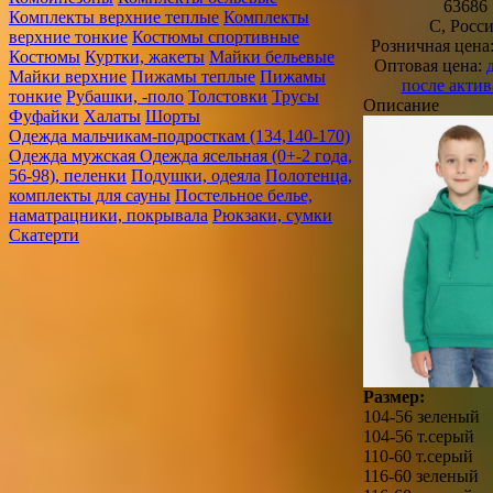
63686
Комплекты верхние теплые
Комплекты
C, Росс
верхние тонкие
Костюмы спортивные
Розничная цена
Костюмы
Куртки, жакеты
Майки бельевые
Оптовая цена:
Майки верхние
Пижамы теплые
Пижамы
после акти
тонкие
Рубашки, -поло
Толстовки
Трусы
Описание
Фуфайки
Халаты
Шорты
Одежда мальчикам-подросткам (134,140-170)
Одежда мужская
Одежда ясельная (0+-2 года,
56-98), пеленки
Подушки, одеяла
Полотенца,
комплекты для сауны
Постельное белье,
наматрацники, покрывала
Рюкзаки, сумки
Скатерти
Размер:
104-56 зеленый
104-56 т.серый
110-60 т.серый
116-60 зеленый