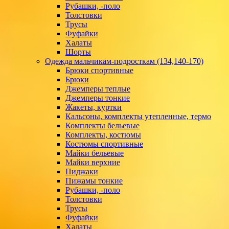
Рубашки, -поло
Толстовки
Трусы
Фуфайки
Халаты
Шорты
Одежда мальчикам-подросткам (134,140-170)
Брюки спортивные
Брюки
Джемперы теплые
Джемперы тонкие
Жакеты, куртки
Кальсоны, комплекты утепленные, термо
Комплекты бельевые
Комплекты, костюмы
Костюмы спортивные
Майки бельевые
Майки верхние
Пиджаки
Пижамы тонкие
Рубашки, -поло
Толстовки
Трусы
Фуфайки
Халаты