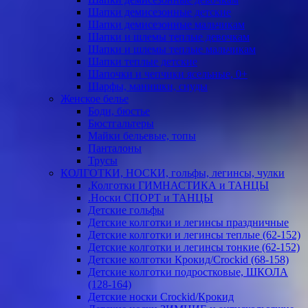
Шапки демисезонные детские
Шапки демисезонные мальчикам
Шапки и шлемы теплые девочкам
Шапки и шлемы теплые мальчикам
Шапки теплые детские
Шапочки и чепчики ясельные, 0+
Шарфы, манишки, снуды
Женское белье
Боди, бюстье
Бюстгальтеры
Майки бельевые, топы
Панталоны
Трусы
КОЛГОТКИ, НОСКИ, гольфы, легинсы, чулки
.Колготки ГИМНАСТИКА и ТАНЦЫ
.Носки СПОРТ и ТАНЦЫ
Детские гольфы
Детские колготки и легинсы праздничные
Детские колготки и легинсы теплые (62-152)
Детские колготки и легинсы тонкие (62-152)
Детские колготки Крокид/Crockid (68-158)
Детские колготки подростковые, ШКОЛА
(128-164)
Детские носки Crockid/Крокид