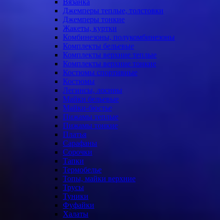
Вязанка
Джемперы теплые, толстовки
Джемперы тонкие
Жакеты, куртки
Комбинезоны, полукомбинезоны
Комплекты бельевые
Комплекты верхние теплые
Комплекты верхние тонкие
Костюмы спортивные
Костюмы
Легинсы, лосины
Майки бельевые
Майки-бюстье
Пижамы теплые
Пижамы тонкие
Платья
Сарафаны
Сорочки
Тапки
Термобелье
Топы, майки верхние
Трусы
Туники
Фуфайки
Халаты