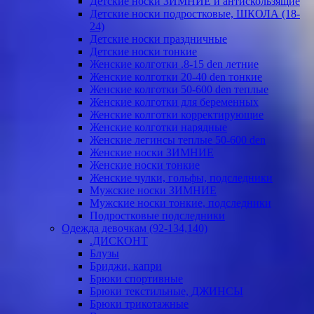
Детские носки ЗИМНИЕ и антискользящие
Детские носки подростковые, ШКОЛА (18-
24)
Детские носки праздничные
Детские носки тонкие
Женские колготки .8-15 den летние
Женские колготки 20-40 den тонкие
Женские колготки 50-600 den теплые
Женские колготки для беременных
Женские колготки корректирующие
Женские колготки нарядные
Женские легинсы теплые 50-600 den
Женские носки ЗИМНИЕ
Женские носки тонкие
Женские чулки, гольфы, подследники
Мужские носки ЗИМНИЕ
Мужские носки тонкие, подследники
Подростковые подследники
Одежда девочкам (92-134,140)
.ДИСКОНТ
Блузы
Бриджи, капри
Брюки спортивные
Брюки текстильные, ДЖИНСЫ
Брюки трикотажные