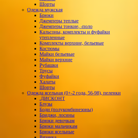
Шорты
Одежда мужская
Брюки
Джемперы теплые
Джемперы тонкие, -поло
Кальсоны, комплекты и фуфайки
утепленные
Комплекты верхние, бельевые
Костюмы
Майки бельевые
Майки верхние
Рубашки
Трусы
Фуфайки
Халаты
Шорты
Одежда ясельная (0+-2 года, 56-98), пеленки
.ДИСКОНТ
Блузы
Боди (полукомбинезоны)
Бриджи, лосины
Брюки девочкам
Брюки мальчикам
Брюки ясельные
Вязанка