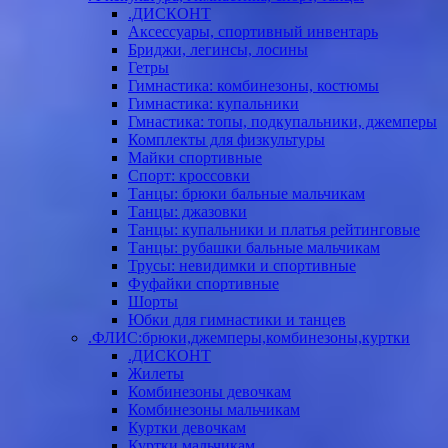
.ДИСКОНТ
Аксессуары, спортивный инвентарь
Бриджи, легинсы, лосины
Гетры
Гимнастика: комбинезоны, костюмы
Гимнастика: купальники
Гмнастика: топы, подкупальники, джемперы
Комплекты для физкультуры
Майки спортивные
Спорт: кроссовки
Танцы: брюки бальные мальчикам
Танцы: джазовки
Танцы: купальники и платья рейтинговые
Танцы: рубашки бальные мальчикам
Трусы: невидимки и спортивные
Фуфайки спортивные
Шорты
Юбки для гимнастики и танцев
.ФЛИС:брюки,джемперы,комбинезоны,куртки
.ДИСКОНТ
Жилеты
Комбинезоны девочкам
Комбинезоны мальчикам
Куртки девочкам
Куртки мальчикам