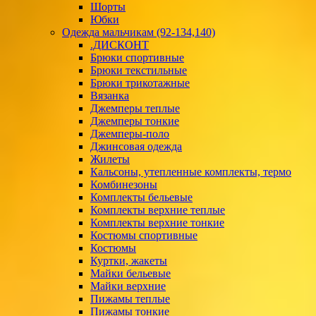
Шорты
Юбки
Одежда мальчикам (92-134,140)
.ДИСКОНТ
Брюки спортивные
Брюки текстильные
Брюки трикотажные
Вязанка
Джемперы теплые
Джемперы тонкие
Джемперы-поло
Джинсовая одежда
Жилеты
Кальсоны, утепленные комплекты, термо
Комбинезоны
Комплекты бельевые
Комплекты верхние теплые
Комплекты верхние тонкие
Костюмы спортивные
Костюмы
Куртки, жакеты
Майки бельевые
Майки верхние
Пижамы теплые
Пижамы тонкие