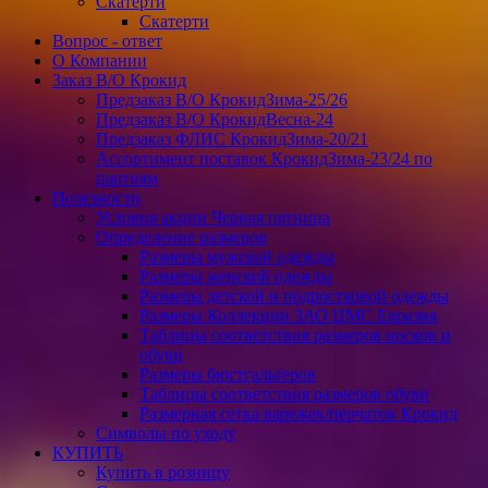
Скатерти
Скатерти
Вопрос - ответ
О Компании
Заказ В/О Крокид
Предзаказ В/О КрокидЗима-25/26
Предзаказ В/О КрокидВесна-24
Предзаказ ФЛИС КрокидЗима-20/21
Ассортимент поставок КрокидЗима-23/24 по
партиям
Полезности
Условия акции Черная пятница
Определение размеров
Размеры мужской одежды
Размеры женской одежды
Размеры детской и подростковой одежды
Размеры Коллекции ЗАО ЦМС Евразия
Таблицы соответствия размеров носков и
обуви
Размеры бюстгальтеров
Таблицы соответствия размеров обуви
Размерная сетка варежек/перчаток Крокид
Символы по уходу
КУПИТЬ
Купить в розницу