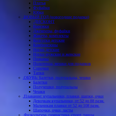
Платья
Фуфайки
Юбки
.НОВЫЙ ГОД (новогодние подарки)
.ДИСКОНТ
Варежки
Джемперы, фуфайки
Жакеты, комплекты
Колготки детские
Комбинезоны
Носки детские
Носки мужские и женские
Пижамы
Полотенца, мешки для подарков
Сорочки
Тапки
.ОБУВЬ: Балетки, полупальцы, чешки
Балетки
Получешки, полупальцы
Чешки
.Плавание: купальники, плавки, шапки, очки
Девочкам купальники, от 52 до 88 разм.
Мальчикам плавки от 52 до 108 разм.
Шапочки, очки, ласты
.Физкультура, гимнастика, спорт, танцы