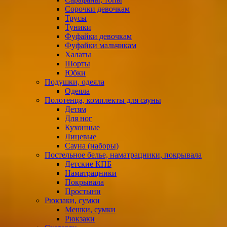
Сорочки девочкам
Трусы
Туники
Фуфайки девочкам
Фуфайки мальчикам
Халаты
Шорты
Юбки
Подушки, одеяла
Одеяла
Полотенца, комплекты для сауны
Детям
Для ног
Кухонные
Лицевые
Сауна (наборы)
Постельное белье, наматрацники, покрывала
Детские КПБ
Наматрацники
Покрывала
Простыни
Рюкзаки, сумки
Мешки, сумки
Рюкзаки