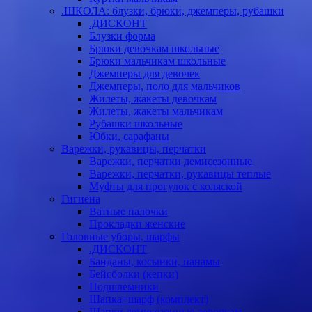
.ШКОЛА: блузки, брюки, джемперы, рубашки
.ДИСКОНТ
Блузки форма
Брюки девочкам школьные
Брюки мальчикам школьные
Джемперы для девочек
Джемперы, поло для мальчиков
Жилеты, жакеты девочкам
Жилеты, жакеты мальчикам
Рубашки школьные
Юбки, сарафаны
Варежки, рукавицы, перчатки
Варежки, перчатки демисезонные
Варежки, перчатки, рукавицы теплые
Муфты для прогулок с коляской
Гигиена
Ватные палочки
Прокладки женские
Головные уборы, шарфы
.ДИСКОНТ
Банданы, косынки, панамы
Бейсболки (кепки)
Подшлемники
Шапка+шарф (комплект)
Шапки демисезонные девочкам