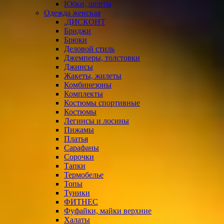
Юбки, шорты
Одежда женская
.ДИСКОНТ
Бриджи
Брюки
Деловой стиль
Джемперы, толстовки
Джинсы
Жакеты, жилеты
Комбинезоны
Комплекты
Костюмы спортивные
Костюмы
Легинсы и лосины
Пижамы
Платья
Сарафаны
Сорочки
Тапки
Термобелье
Топы
Туники
ФИТНЕС
Фуфайки, майки верхние
Халаты