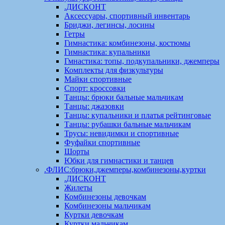
.ДИСКОНТ
Аксессуары, спортивный инвентарь
Бриджи, легинсы, лосины
Гетры
Гимнастика: комбинезоны, костюмы
Гимнастика: купальники
Гмнастика: топы, подкупальники, джемперы
Комплекты для физкультуры
Майки спортивные
Спорт: кроссовки
Танцы: брюки бальные мальчикам
Танцы: джазовки
Танцы: купальники и платья рейтинговые
Танцы: рубашки бальные мальчикам
Трусы: невидимки и спортивные
Фуфайки спортивные
Шорты
Юбки для гимнастики и танцев
.ФЛИС:брюки,джемперы,комбинезоны,куртки
.ДИСКОНТ
Жилеты
Комбинезоны девочкам
Комбинезоны мальчикам
Куртки девочкам
Куртки мальчикам