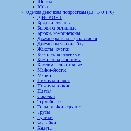
Шорты
Юбки
Одежда девочкам-подросткам (134,140-170)
.ДИСКОНТ
Бриджи, лосины
Брюки спортивные
Брюки, комбинезоны
Джемперы теплые, толстовки
Джемперы тонкие, блузы
Жакеты, куртки
Комплекты бельевые
Комплекты, костюмы
Костюмы спортивные
Майки-бюстье
Майки
Пижамы теплые
Пижамы тонкие
Платья
Сорочки
Термобелье
Топы, майки верхние
Трусы
Туники
Фуфайки
Халаты