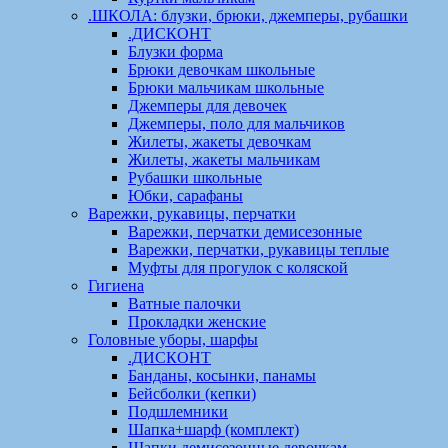
.ШКОЛА: блузки, брюки, джемперы, рубашки
.ДИСКОНТ
Блузки форма
Брюки девочкам школьные
Брюки мальчикам школьные
Джемперы для девочек
Джемперы, поло для мальчиков
Жилеты, жакеты девочкам
Жилеты, жакеты мальчикам
Рубашки школьные
Юбки, сарафаны
Варежки, рукавицы, перчатки
Варежки, перчатки демисезонные
Варежки, перчатки, рукавицы теплые
Муфты для прогулок с коляской
Гигиена
Ватные палочки
Прокладки женские
Головные уборы, шарфы
.ДИСКОНТ
Банданы, косынки, панамы
Бейсболки (кепки)
Подшлемники
Шапка+шарф (комплект)
Шапки демисезонные девочкам