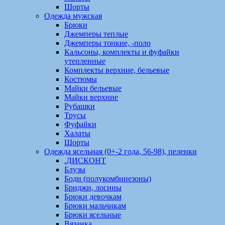
Шорты
Одежда мужская
Брюки
Джемперы теплые
Джемперы тонкие, -поло
Кальсоны, комплекты и фуфайки
утепленные
Комплекты верхние, бельевые
Костюмы
Майки бельевые
Майки верхние
Рубашки
Трусы
Фуфайки
Халаты
Шорты
Одежда ясельная (0+-2 года, 56-98), пеленки
.ДИСКОНТ
Блузы
Боди (полукомбинезоны)
Бриджи, лосины
Брюки девочкам
Брюки мальчикам
Брюки ясельные
Вязанка