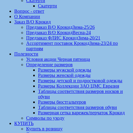
Скатерти
Скатерти
Вопрос - ответ
О Компании
Заказ В/О Крокид
Предзаказ В/О КрокидЗима-25/26
Предзаказ В/О КрокидВесна-24
Предзаказ ФЛИС КрокидЗима-20/21
Ассортимент поставок КрокидЗима-23/24 по
партиям
Полезности
Условия акции Черная пятница
Определение размеров
Размеры мужской одежды
Размеры женской одежды
Размеры детской и подростковой одежды
Размеры Коллекции ЗАО ЦМС Евразия
Таблицы соответствия размеров носков и
обуви
Размеры бюстгальтеров
Таблицы соответствия размеров обуви
Размерная сетка варежек/перчаток Крокид
Символы по уходу
КУПИТЬ
Купить в розницу