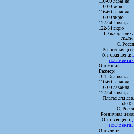
110-60 лаванда
110-60 экрю
116-60 лаванда
116-60 экрю
122-64 лаванда
122-64 экрю
Юбка для дев
70406
C, Росс
Розничная цен
Оптовая цена:
после акти
Описание
Размер:
104-56 лаванда
110-60 лаванда
116-60 лаванда
122-64 лаванда
Платье для де
63635
C, Росс
Розничная цена
Оптовая цена:
после акти
Описание