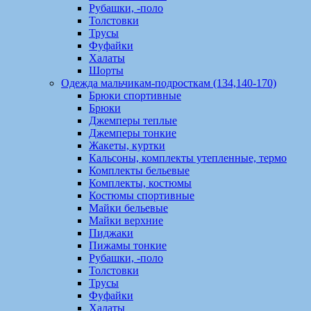
Рубашки, -поло
Толстовки
Трусы
Фуфайки
Халаты
Шорты
Одежда мальчикам-подросткам (134,140-170)
Брюки спортивные
Брюки
Джемперы теплые
Джемперы тонкие
Жакеты, куртки
Кальсоны, комплекты утепленные, термо
Комплекты бельевые
Комплекты, костюмы
Костюмы спортивные
Майки бельевые
Майки верхние
Пиджаки
Пижамы тонкие
Рубашки, -поло
Толстовки
Трусы
Фуфайки
Халаты