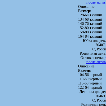
после акти
Описание
Размер:
128-64 т.синий
134-68 т.синий
146-76 т.синий
152-80 т.синий
158-80 т.синий
164-84 т.синий
Юбка для дев
70407
C, Росс
Розничная цена
Оптовая цена:
после акти
Описание
Размер:
104-56 черный
110-60 черный
116-60 черный
122-64 черный
Легинсы для д
70469
C, Росс
Розничная цен