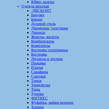
Юбки, шорты
Одежда женская
.ДИСКОНТ
Бриджи
Брюки
Деловой стиль
Джемперы, толстовки
Джинсы
Жакеты, жилеты
Комбинезоны
Комплекты
Костюмы спортивные
Костюмы
Легинсы и лосины
Пижамы
Платья
Сарафаны
Сорочки
Тапки
Термобелье
Топы
Туники
ФИТНЕС
Фуфайки, майки верхние
Халаты