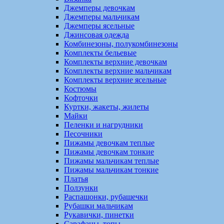
Джемперы девочкам
Джемперы мальчикам
Джемперы ясельные
Джинсовая одежда
Комбинезоны, полукомбинезоны
Комплекты бельевые
Комплекты верхние девочкам
Комплекты верхние мальчикам
Комплекты верхние ясельные
Костюмы
Кофточки
Куртки, жакеты, жилеты
Майки
Пеленки и нагрудники
Песочники
Пижамы девочкам теплые
Пижамы девочкам тонкие
Пижамы мальчикам теплые
Пижамы мальчикам тонкие
Платья
Ползунки
Распашонки, рубашечки
Рубашки мальчикам
Рукавички, пинетки
Сарафаны, топы