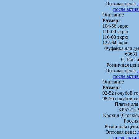
Оптовая цена:
после акти
Описание
Размер:
104-56 экрю
110-60 экрю
116-60 экрю
122-64 экрю
Фуфайка для д
63631
C, Росс
Розничная цен
Оптовая цена:
после акти
Описание
Размер:
92-52 голубой,г
98-56 голубой,г
Платье для 
КР5721к3
Крокид (Crocki
Россия
Розничная цена
Оптовая цена:
после акти