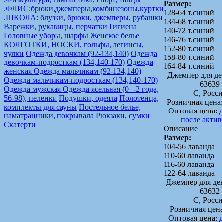
Размер:
.ФЛИС:брюки,джемперы,комбинезоны,куртки
128-64 т.синий
.ШКОЛА: блузки, брюки, джемперы, рубашки
134-68 т.синий
Варежки, рукавицы, перчатки
Гигиена
140-72 т.синий
Головные уборы, шарфы
Женское белье
146-76 т.синий
КОЛГОТКИ, НОСКИ, гольфы, легинсы,
152-80 т.синий
чулки
Одежда девочкам (92-134,140)
Одежда
158-80 т.синий
девочкам-подросткам (134,140-170)
Одежда
164-84 т.синий
женская
Одежда мальчикам (92-134,140)
Джемпер для д
Одежда мальчикам-подросткам (134,140-170)
63639
Одежда мужская
Одежда ясельная (0+-2 года,
C, Росс
56-98), пеленки
Подушки, одеяла
Полотенца,
Розничная цена
комплекты для сауны
Постельное белье,
Оптовая цена:
наматрацники, покрывала
Рюкзаки, сумки
после акти
Скатерти
Описание
Размер:
104-56 лаванда
110-60 лаванда
116-60 лаванда
122-64 лаванда
Джемпер для д
63632
C, Росс
Розничная цен
Оптовая цена: