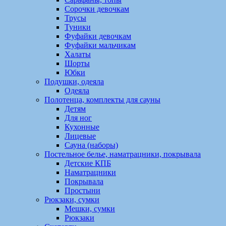
Сорочки девочкам
Трусы
Туники
Фуфайки девочкам
Фуфайки мальчикам
Халаты
Шорты
Юбки
Подушки, одеяла
Одеяла
Полотенца, комплекты для сауны
Детям
Для ног
Кухонные
Лицевые
Сауна (наборы)
Постельное белье, наматрацники, покрывала
Детские КПБ
Наматрацники
Покрывала
Простыни
Рюкзаки, сумки
Мешки, сумки
Рюкзаки