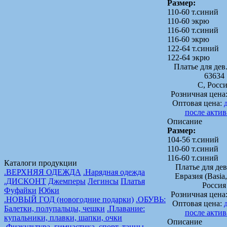
Размер:
110-60 т.синий
110-60 экрю
116-60 т.синий
116-60 экрю
122-64 т.синий
122-64 экрю
Платье для де
63634
C, Росс
Розничная цена
Оптовая цена:
после акти
Описание
Размер:
104-56 т.синий
110-60 т.синий
116-60 т.синий
Каталоги продукции
Платье для дев
.ВЕРХНЯЯ ОДЕЖДА
.Нарядная одежда
Евразия (Basia,
.ДИСКОНТ
Джемперы
Легинсы
Платья
Россия
Фуфайки
Юбки
Розничная цена
.НОВЫЙ ГОД (новогодние подарки)
.ОБУВЬ:
Оптовая цена:
Балетки, полупальцы, чешки
.Плавание:
после акти
купальники, плавки, шапки, очки
Описание
.Физкультура, гимнастика, спорт, танцы