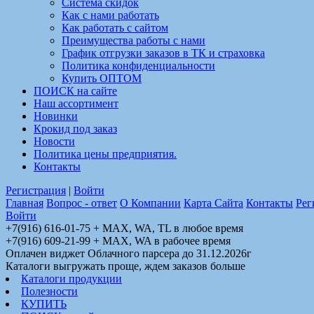
Система скидок
Как с нами работать
Как работать с сайтом
Преимущества работы с нами
График отгрузки заказов в ТК и страховка
Политика конфиденциальности
Купить ОПТОМ
ПОИСК на сайте
Наш ассортимент
Новинки
Крокид под заказ
Новости
Политика цены предприятия.
Контакты
Регистрация
|
Войти
Главная
Вопрос - ответ
О Компании
Карта Сайта
Контакты
Рег
Войти
+7(916) 616-01-75 + MAX, WA, TL в любое время
+7(916) 609-21-99 + MAX, WA в рабочее время
Оплачен виджет Облачного парсера до 31.12.2026г
Каталоги выгружать проще, ждем заказов больше
Каталоги продукции
Полезности
КУПИТЬ