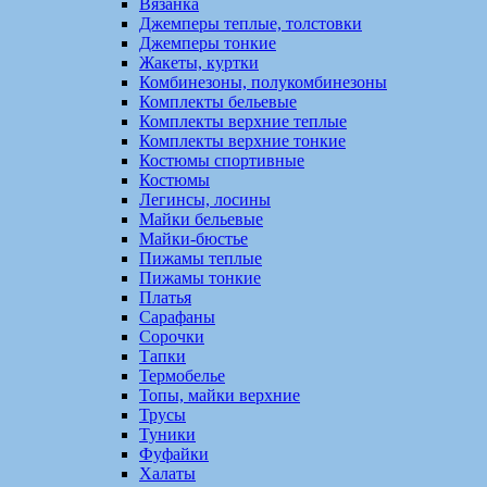
Вязанка
Джемперы теплые, толстовки
Джемперы тонкие
Жакеты, куртки
Комбинезоны, полукомбинезоны
Комплекты бельевые
Комплекты верхние теплые
Комплекты верхние тонкие
Костюмы спортивные
Костюмы
Легинсы, лосины
Майки бельевые
Майки-бюстье
Пижамы теплые
Пижамы тонкие
Платья
Сарафаны
Сорочки
Тапки
Термобелье
Топы, майки верхние
Трусы
Туники
Фуфайки
Халаты