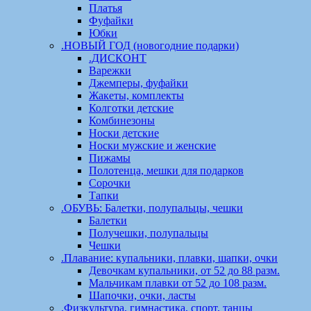
Платья
Фуфайки
Юбки
.НОВЫЙ ГОД (новогодние подарки)
.ДИСКОНТ
Варежки
Джемперы, фуфайки
Жакеты, комплекты
Колготки детские
Комбинезоны
Носки детские
Носки мужские и женские
Пижамы
Полотенца, мешки для подарков
Сорочки
Тапки
.ОБУВЬ: Балетки, полупальцы, чешки
Балетки
Получешки, полупальцы
Чешки
.Плавание: купальники, плавки, шапки, очки
Девочкам купальники, от 52 до 88 разм.
Мальчикам плавки от 52 до 108 разм.
Шапочки, очки, ласты
.Физкультура, гимнастика, спорт, танцы