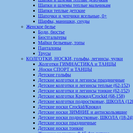
Шапки и шлемы теплые мальчикам
Шапки теплые детские
Шапочки и чепчики ясельные, 0+
Шарфы, манишки, снуды
Женское белье
Боди, бюстье
Бюстгальтеры
Майки бельевые, топы
Панталоны
Трусы
КОЛГОТКИ, НОСКИ, гольфы, легинсы, чулки
.Колготки ГИМНАСТИКА и ТАНЦЫ
.Носки СПОРТ и ТАНЦЫ
Детские гольфы
Детские колготки и легинсы праздничные
Детские колготки и легинсы теплые (62-152)
Детские колготки и легинсы тонкие (62-152)
Детские колготки Крокид/Crockid (68-158)
Детские колготки подростковые, ШКОЛА (128
Детские носки Crockid/Крокид
Детские носки ЗИМНИЕ и антискользящие
Детские носки подростковые, ШКОЛА (18-24
Детские носки праздничные
Детские носки тонкие