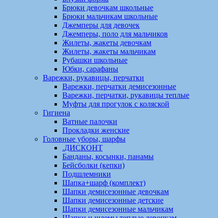
Брюки девочкам школьные
Брюки мальчикам школьные
Джемперы для девочек
Джемперы, поло для мальчиков
Жилеты, жакеты девочкам
Жилеты, жакеты мальчикам
Рубашки школьные
Юбки, сарафаны
Варежки, рукавицы, перчатки
Варежки, перчатки демисезонные
Варежки, перчатки, рукавицы теплые
Муфты для прогулок с коляской
Гигиена
Ватные палочки
Прокладки женские
Головные уборы, шарфы
.ДИСКОНТ
Банданы, косынки, панамы
Бейсболки (кепки)
Подшлемники
Шапка+шарф (комплект)
Шапки демисезонные девочкам
Шапки демисезонные детские
Шапки демисезонные мальчикам
Шапки и шлемы теплые девочкам