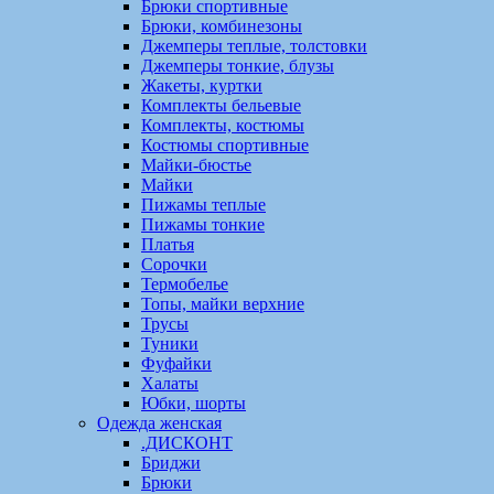
Брюки спортивные
Брюки, комбинезоны
Джемперы теплые, толстовки
Джемперы тонкие, блузы
Жакеты, куртки
Комплекты бельевые
Комплекты, костюмы
Костюмы спортивные
Майки-бюстье
Майки
Пижамы теплые
Пижамы тонкие
Платья
Сорочки
Термобелье
Топы, майки верхние
Трусы
Туники
Фуфайки
Халаты
Юбки, шорты
Одежда женская
.ДИСКОНТ
Бриджи
Брюки