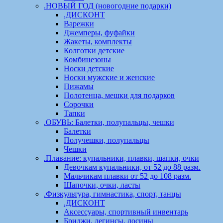
.НОВЫЙ ГОД (новогодние подарки)
.ДИСКОНТ
Варежки
Джемперы, фуфайки
Жакеты, комплекты
Колготки детские
Комбинезоны
Носки детские
Носки мужские и женские
Пижамы
Полотенца, мешки для подарков
Сорочки
Тапки
.ОБУВЬ: Балетки, полупальцы, чешки
Балетки
Получешки, полупальцы
Чешки
.Плавание: купальники, плавки, шапки, очки
Девочкам купальники, от 52 до 88 разм.
Мальчикам плавки от 52 до 108 разм.
Шапочки, очки, ласты
.Физкультура, гимнастика, спорт, танцы
.ДИСКОНТ
Аксессуары, спортивный инвентарь
Бриджи, легинсы, лосины