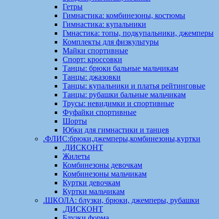
Гетры
Гимнастика: комбинезоны, костюмы
Гимнастика: купальники
Гмнастика: топы, подкупальники, джемперы
Комплекты для физкультуры
Майки спортивные
Спорт: кроссовки
Танцы: брюки бальные мальчикам
Танцы: джазовки
Танцы: купальники и платья рейтинговые
Танцы: рубашки бальные мальчикам
Трусы: невидимки и спортивные
Фуфайки спортивные
Шорты
Юбки для гимнастики и танцев
.ФЛИС:брюки,джемперы,комбинезоны,куртки
.ДИСКОНТ
Жилеты
Комбинезоны девочкам
Комбинезоны мальчикам
Куртки девочкам
Куртки мальчикам
.ШКОЛА: блузки, брюки, джемперы, рубашки
.ДИСКОНТ
Блузки форма