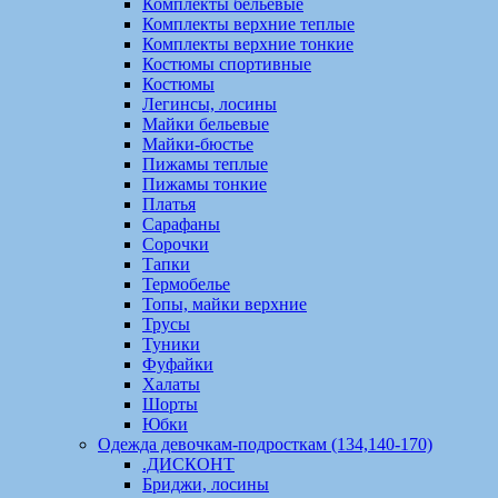
Комплекты бельевые
Комплекты верхние теплые
Комплекты верхние тонкие
Костюмы спортивные
Костюмы
Легинсы, лосины
Майки бельевые
Майки-бюстье
Пижамы теплые
Пижамы тонкие
Платья
Сарафаны
Сорочки
Тапки
Термобелье
Топы, майки верхние
Трусы
Туники
Фуфайки
Халаты
Шорты
Юбки
Одежда девочкам-подросткам (134,140-170)
.ДИСКОНТ
Бриджи, лосины