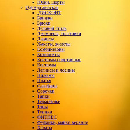
Юбки, шорты
Одежда женская
.ДИСКОНТ
Бриджи
Брюки
Деловой стиль
Джемперы, толстовки
Джинсы
Жакеты, жилеты
Комбинезоны
Комплекты
Костюмы спортивные
Костюмы
Легинсы и лосины
Пижамы
Платья
Сарафаны
Сорочки
Тапки
Термобелье
Топы
Туники
ФИТНЕС
Фуфайки, майки верхние
Халаты