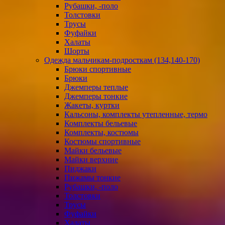
Рубашки, -поло
Толстовки
Трусы
Фуфайки
Халаты
Шорты
Одежда мальчикам-подросткам (134,140-170)
Брюки спортивные
Брюки
Джемперы теплые
Джемперы тонкие
Жакеты, куртки
Кальсоны, комплекты утепленные, термо
Комплекты бельевые
Комплекты, костюмы
Костюмы спортивные
Майки бельевые
Майки верхние
Пиджаки
Пижамы тонкие
Рубашки, -поло
Толстовки
Трусы
Фуфайки
Халаты