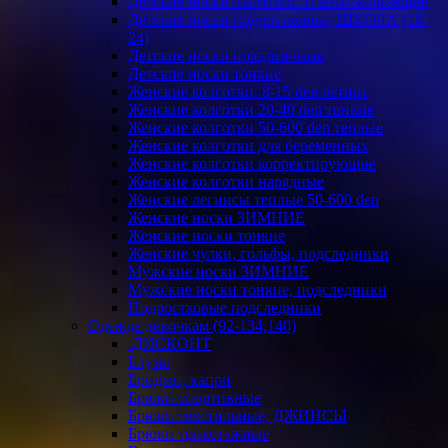
Детские носки ЗИМНИЕ и антискользящие
Детские носки подростковые, ШКОЛА (18-
24)
Детские носки праздничные
Детские носки тонкие
Женские колготки .8-15 den летние
Женские колготки 20-40 den тонкие
Женские колготки 50-600 den теплые
Женские колготки для беременных
Женские колготки корректирующие
Женские колготки нарядные
Женские легинсы теплые 50-600 den
Женские носки ЗИМНИЕ
Женские носки тонкие
Женские чулки, гольфы, подследники
Мужские носки ЗИМНИЕ
Мужские носки тонкие, подследники
Подростковые подследники
Одежда девочкам (92-134,140)
.ДИСКОНТ
Блузы
Бриджи, капри
Брюки спортивные
Брюки текстильные, ДЖИНСЫ
Брюки трикотажные