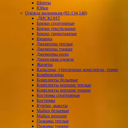
Шорты
Юбки
Одежда мальчикам (92-134,140)
.ДИСКОНТ
Брюки спортивные
Брюки текстильные
Брюки трикотажные
Вязанка
Джемперы теплые
Джемперы тонкие
Джемперы-поло
Джинсовая одежда
Жилеты
Кальсоны, утепленные комплекты, термо
Комбинезоны
Комплекты бельевые
Комплекты верхние теплые
Комплекты верхние тонкие
Костюмы спортивные
Костюмы
Куртки, жакеты
Майки бельевые
Майки верхние
Пижамы теплые
Пижамы тонкие