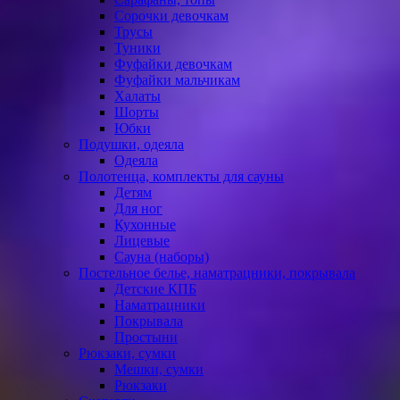
Сорочки девочкам
Трусы
Туники
Фуфайки девочкам
Фуфайки мальчикам
Халаты
Шорты
Юбки
Подушки, одеяла
Одеяла
Полотенца, комплекты для сауны
Детям
Для ног
Кухонные
Лицевые
Сауна (наборы)
Постельное белье, наматрацники, покрывала
Детские КПБ
Наматрацники
Покрывала
Простыни
Рюкзаки, сумки
Мешки, сумки
Рюкзаки