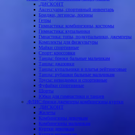
.ДИСКОНТ
Аксессуары, спортивный инвентарь
Бриджи, легинсы, лосины
Гетры
Гимнастика: комбинезоны, костюмы
Гимнастика: купальники
Гмнастика: топы, подкупальники, джемперы
Комплекты для физкультуры
Майки спортивные
Спорт: кроссовки
Танцы: брюки бальные мальчикам
Танцы: джазовки
Танцы: купальники и платья рейтинговые
Танцы: рубашки бальные мальчикам
Трусы: невидимки и спортивные
Фуфайки спортивные
Шорты
Юбки для гимнастики и танцев
.ФЛИС:брюки,джемперы,комбинезоны,куртки
.ДИСКОНТ
Жилеты
Комбинезоны девочкам
Комбинезоны мальчикам
Куртки девочкам
Куртки мальчикам