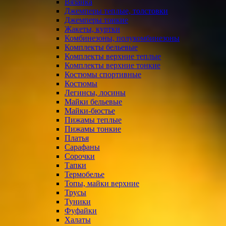
Вязанка
Джемперы теплые, толстовки
Джемперы тонкие
Жакеты, куртки
Комбинезоны, полукомбинезоны
Комплекты бельевые
Комплекты верхние теплые
Комплекты верхние тонкие
Костюмы спортивные
Костюмы
Легинсы, лосины
Майки бельевые
Майки-бюстье
Пижамы теплые
Пижамы тонкие
Платья
Сарафаны
Сорочки
Тапки
Термобелье
Топы, майки верхние
Трусы
Туники
Фуфайки
Халаты