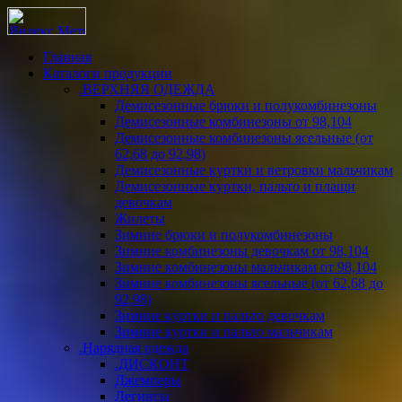
Главная
Каталоги продукции
.ВЕРХНЯЯ ОДЕЖДА
Демисезонные брюки и полукомбинезоны
Демисезонные комбинезоны от 98,104
Демисезонные комбинезоны ясельные (от
62,68 до 92,98)
Демисезонные куртки и ветровки мальчикам
Демисезонные куртки, пальто и плащи
девочкам
Жилеты
Зимние брюки и полукомбинезоны
Зимние комбинезоны девочкам от 98,104
Зимние комбинезоны мальчикам от 98,104
Зимние комбинезоны ясельные (от 62,68 до
92,98)
Зимние куртки и пальто девочкам
Зимние куртки и пальто мальчикам
.Нарядная одежда
.ДИСКОНТ
Джемперы
Легинсы