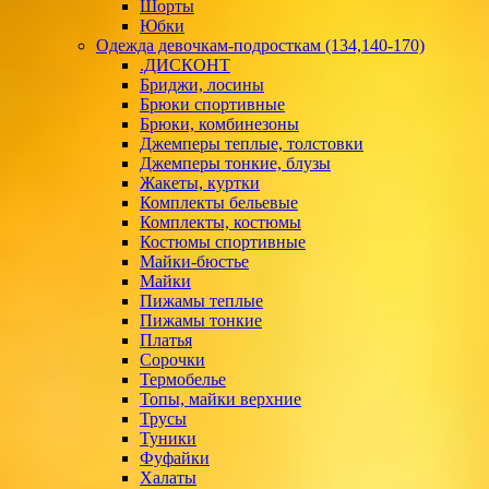
Шорты
Юбки
Одежда девочкам-подросткам (134,140-170)
.ДИСКОНТ
Бриджи, лосины
Брюки спортивные
Брюки, комбинезоны
Джемперы теплые, толстовки
Джемперы тонкие, блузы
Жакеты, куртки
Комплекты бельевые
Комплекты, костюмы
Костюмы спортивные
Майки-бюстье
Майки
Пижамы теплые
Пижамы тонкие
Платья
Сорочки
Термобелье
Топы, майки верхние
Трусы
Туники
Фуфайки
Халаты