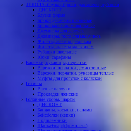
.ШКОЛА: блузки, брюки, джемперы, рубашки
.ДИСКОНТ
Блузки форма
Брюки девочкам школьные
Брюки мальчикам школьные
Джемперы для девочек
Джемперы, поло для мальчиков
Жилеты, жакеты девочкам
Жилеты, жакеты мальчикам
Рубашки школьные
Юбки, сарафаны
Варежки, рукавицы, перчатки
Варежки, перчатки демисезонные
Варежки, перчатки, рукавицы теплые
Муфты для прогулок с коляской
Гигиена
Ватные палочки
Прокладки женские
Головные уборы, шарфы
.ДИСКОНТ
Банданы, косынки, панамы
Бейсболки (кепки)
Подшлемники
Шапка+шарф (комплект)
Шапки демисезонные девочкам