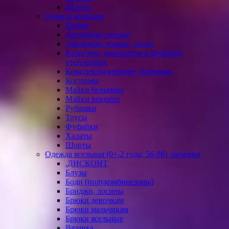
Шорты
Одежда мужская
Брюки
Джемперы теплые
Джемперы тонкие, -поло
Кальсоны, комплекты и фуфайки
утепленные
Комплекты верхние, бельевые
Костюмы
Майки бельевые
Майки верхние
Рубашки
Трусы
Фуфайки
Халаты
Шорты
Одежда ясельная (0+-2 года, 56-98), пеленки
.ДИСКОНТ
Блузы
Боди (полукомбинезоны)
Бриджи, лосины
Брюки девочкам
Брюки мальчикам
Брюки ясельные
Вязанка