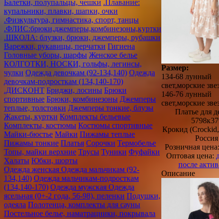
Балетки, полупальцы, чешки
.Плавание:
купальники, плавки, шапки, очки
.Физкультура, гимнастика, спорт, танцы
.ФЛИС:брюки,джемперы,комбинезоны,куртки
.ШКОЛА: блузки, брюки, джемперы, рубашки
Варежки, рукавицы, перчатки
Гигиена
Головные уборы, шарфы
Женское белье
КОЛГОТКИ, НОСКИ, гольфы, легинсы,
Размер:
чулки
Одежда девочкам (92-134,140)
Одежда
134-68 лунный
девочкам-подросткам (134,140-170)
свет,морские зве
.ДИСКОНТ
Бриджи, лосины
Брюки
146-76 лунный
спортивные
Брюки, комбинезоны
Джемперы
свет,морские зве
теплые, толстовки
Джемперы тонкие, блузы
Платье для д
Жакеты, куртки
Комплекты бельевые
5798к37
Комплекты, костюмы
Костюмы спортивные
Крокид (Crocki
Майки-бюстье
Майки
Пижамы теплые
Россия
Пижамы тонкие
Платья
Сорочки
Термобелье
Розничная цена
Топы, майки верхние
Трусы
Туники
Фуфайки
Оптовая цена:
Халаты
Юбки, шорты
после акти
Одежда женская
Одежда мальчикам (92-
Описание
134,140)
Одежда мальчикам-подросткам
(134,140-170)
Одежда мужская
Одежда
ясельная (0+-2 года, 56-98), пеленки
Подушки,
одеяла
Полотенца, комплекты для сауны
Постельное белье, наматрацники, покрывала