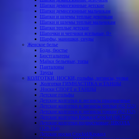
Шапки демисезонные детские
Шапки демисезонные мальчикам
Шапки и шлемы теплые девочкам
Шапки и шлемы теплые мальчикам
Шапки теплые детские
Шапочки и чепчики ясельные, 0+
Шарфы, манишки, снуды
Женское белье
Боди, бюстье
Бюстгальтеры
Майки бельевые, топы
Панталоны
Трусы
КОЛГОТКИ, НОСКИ, гольфы, легинсы, чулки
.Колготки ГИМНАСТИКА и ТАНЦЫ
.Носки СПОРТ и ТАНЦЫ
Детские гольфы
Детские колготки и легинсы праздничные
Детские колготки и легинсы теплые (62-152)
Детские колготки и легинсы тонкие (62-152)
Детские колготки Крокид/Crockid (68-158)
Детские колготки подростковые, ШКОЛА
(128-164)
Детские носки Crockid/Крокид