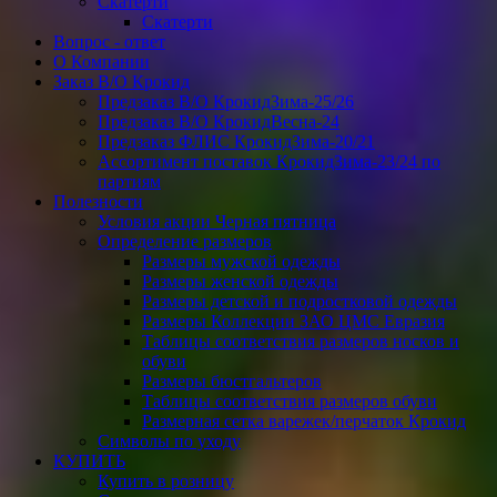
Скатерти
Скатерти
Вопрос - ответ
О Компании
Заказ В/О Крокид
Предзаказ В/О КрокидЗима-25/26
Предзаказ В/О КрокидВесна-24
Предзаказ ФЛИС КрокидЗима-20/21
Ассортимент поставок КрокидЗима-23/24 по
партиям
Полезности
Условия акции Черная пятница
Определение размеров
Размеры мужской одежды
Размеры женской одежды
Размеры детской и подростковой одежды
Размеры Коллекции ЗАО ЦМС Евразия
Таблицы соответствия размеров носков и
обуви
Размеры бюстгальтеров
Таблицы соответствия размеров обуви
Размерная сетка варежек/перчаток Крокид
Символы по уходу
КУПИТЬ
Купить в розницу