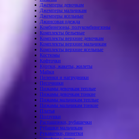
Джемперы девочкам
Джемперы мальчикам
Джемперы ясельные
Джинсовая одежда
Комбинезоны, полукомбинезоны
Комплекты бельевые
Комплекты верхние девочкам
Комплекты верхние мальчикам
Комплекты верхние ясельные
Костюмы
Кофточки
Куртки, жакеты, жилеты
Майки
Пеленки и нагрудники
Песочники
Пижамы девочкам теплые
Пижамы девочкам тонкие
Пижамы мальчикам теплые
Пижамы мальчикам тонкие
Платья
Ползунки
Распашонки, рубашечки
Рубашки мальчикам
Рукавички, пинетки
Сарафаны, топы