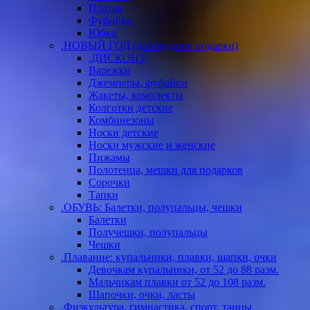
Платья
Фуфайки
Юбки
.НОВЫЙ ГОД (новогодние подарки)
.ДИСКОНТ
Варежки
Джемперы, фуфайки
Жакеты, комплекты
Колготки детские
Комбинезоны
Носки детские
Носки мужские и женские
Пижамы
Полотенца, мешки для подарков
Сорочки
Тапки
.ОБУВЬ: Балетки, полупальцы, чешки
Балетки
Получешки, полупальцы
Чешки
.Плавание: купальники, плавки, шапки, очки
Девочкам купальники, от 52 до 88 разм.
Мальчикам плавки от 52 до 108 разм.
Шапочки, очки, ласты
.Физкультура, гимнастика, спорт, танцы