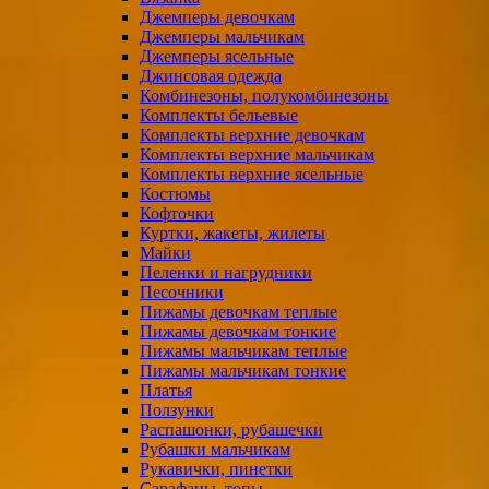
Джемперы девочкам
Джемперы мальчикам
Джемперы ясельные
Джинсовая одежда
Комбинезоны, полукомбинезоны
Комплекты бельевые
Комплекты верхние девочкам
Комплекты верхние мальчикам
Комплекты верхние ясельные
Костюмы
Кофточки
Куртки, жакеты, жилеты
Майки
Пеленки и нагрудники
Песочники
Пижамы девочкам теплые
Пижамы девочкам тонкие
Пижамы мальчикам теплые
Пижамы мальчикам тонкие
Платья
Ползунки
Распашонки, рубашечки
Рубашки мальчикам
Рукавички, пинетки
Сарафаны, топы