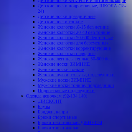
Детские носки ЗИМНИЕ и антискользящие
Детские носки подростковые, ШКОЛА (18-
24)
Детские носки праздничные
Детские носки тонкие
Женские колготки .8-15 den летние
Женские колготки 20-40 den тонкие
Женские колготки 50-600 den теплые
Женские колготки для беременных
Женские колготки корректирующие
Женские колготки нарядные
Женские легинсы теплые 50-600 den
Женские носки ЗИМНИЕ
Женские носки тонкие
Женские чулки, гольфы, подследники
Мужские носки ЗИМНИЕ
Мужские носки тонкие, подследники
Подростковые подследники
Одежда девочкам (92-134,140)
.ДИСКОНТ
Блузы
Бриджи, капри
Брюки спортивные
Брюки текстильные, ДЖИНСЫ
Брюки трикотажные