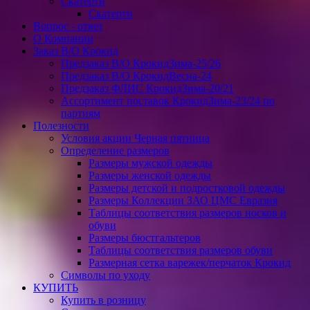
Скатерти
Скатерти
Вопрос - ответ
О Компании
Заказ В/О Крокид
Предзаказ В/О КрокидЗима-25/26
Предзаказ В/О КрокидВесна-24
Предзаказ ФЛИС КрокидЗима-20/21
Ассортимент поставок КрокидЗима-23/24 по
партиям
Полезности
Условия акции Черная пятница
Определение размеров
Размеры мужской одежды
Размеры женской одежды
Размеры детской и подростковой одежды
Размеры Коллекции ЗАО ЦМС Евразия
Таблицы соответствия размеров носков и
обуви
Размеры бюстгальтеров
Таблицы соответствия размеров обуви
Размерная сетка варежек/перчаток Крокид
Символы по уходу
КУПИТЬ
Купить в розницу