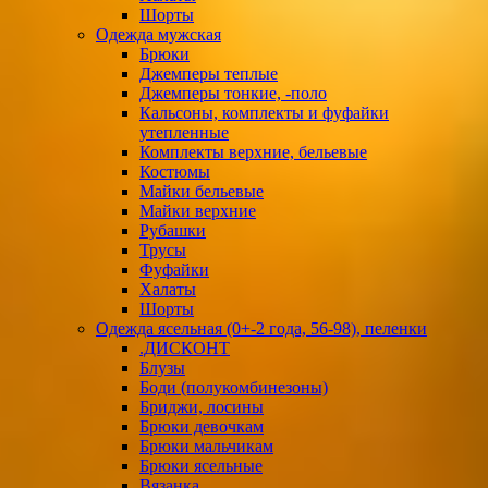
Шорты
Одежда мужская
Брюки
Джемперы теплые
Джемперы тонкие, -поло
Кальсоны, комплекты и фуфайки
утепленные
Комплекты верхние, бельевые
Костюмы
Майки бельевые
Майки верхние
Рубашки
Трусы
Фуфайки
Халаты
Шорты
Одежда ясельная (0+-2 года, 56-98), пеленки
.ДИСКОНТ
Блузы
Боди (полукомбинезоны)
Бриджи, лосины
Брюки девочкам
Брюки мальчикам
Брюки ясельные
Вязанка