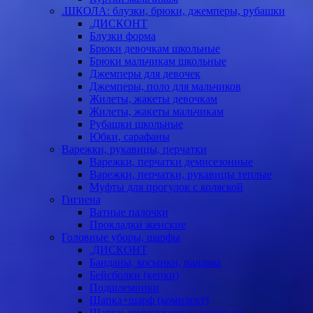
.ШКОЛА: блузки, брюки, джемперы, рубашки
.ДИСКОНТ
Блузки форма
Брюки девочкам школьные
Брюки мальчикам школьные
Джемперы для девочек
Джемперы, поло для мальчиков
Жилеты, жакеты девочкам
Жилеты, жакеты мальчикам
Рубашки школьные
Юбки, сарафаны
Варежки, рукавицы, перчатки
Варежки, перчатки демисезонные
Варежки, перчатки, рукавицы теплые
Муфты для прогулок с коляской
Гигиена
Ватные палочки
Прокладки женские
Головные уборы, шарфы
.ДИСКОНТ
Банданы, косынки, панамы
Бейсболки (кепки)
Подшлемники
Шапка+шарф (комплект)
Шапки демисезонные девочкам