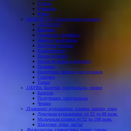
Платья
Фуфайки
Юбки
.НОВЫЙ ГОД (новогодние подарки)
.ДИСКОНТ
Варежки
Джемперы, фуфайки
Жакеты, комплекты
Колготки детские
Комбинезоны
Носки детские
Носки мужские и женские
Пижамы
Полотенца, мешки для подарков
Сорочки
Тапки
.ОБУВЬ: Балетки, полупальцы, чешки
Балетки
Получешки, полупальцы
Чешки
.Плавание: купальники, плавки, шапки, очки
Девочкам купальники, от 52 до 88 разм.
Мальчикам плавки от 52 до 108 разм.
Шапочки, очки, ласты
.Физкультура, гимнастика, спорт, танцы