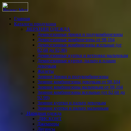
Главная
Каталоги продукции
.ВЕРХНЯЯ ОДЕЖДА
Демисезонные брюки и полукомбинезоны
Демисезонные комбинезоны от 98,104
Демисезонные комбинезоны ясельные (от
62,68 до 92,98)
Демисезонные куртки и ветровки мальчикам
Демисезонные куртки, пальто и плащи
девочкам
Жилеты
Зимние брюки и полукомбинезоны
Зимние комбинезоны девочкам от 98,104
Зимние комбинезоны мальчикам от 98,104
Зимние комбинезоны ясельные (от 62,68 до
92,98)
Зимние куртки и пальто девочкам
Зимние куртки и пальто мальчикам
.Нарядная одежда
.ДИСКОНТ
Джемперы
Легинсы