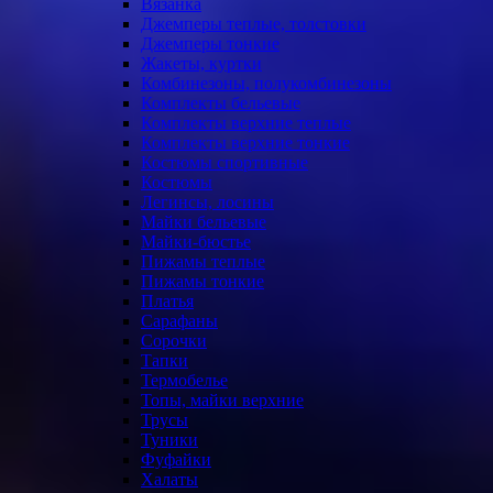
Вязанка
Джемперы теплые, толстовки
Джемперы тонкие
Жакеты, куртки
Комбинезоны, полукомбинезоны
Комплекты бельевые
Комплекты верхние теплые
Комплекты верхние тонкие
Костюмы спортивные
Костюмы
Легинсы, лосины
Майки бельевые
Майки-бюстье
Пижамы теплые
Пижамы тонкие
Платья
Сарафаны
Сорочки
Тапки
Термобелье
Топы, майки верхние
Трусы
Туники
Фуфайки
Халаты