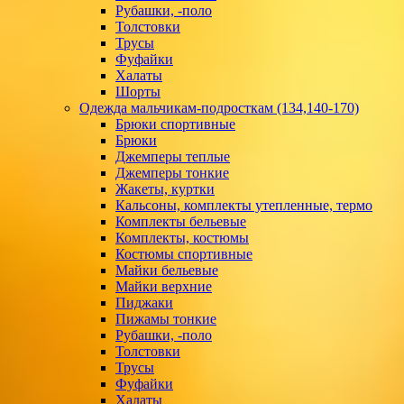
Рубашки, -поло
Толстовки
Трусы
Фуфайки
Халаты
Шорты
Одежда мальчикам-подросткам (134,140-170)
Брюки спортивные
Брюки
Джемперы теплые
Джемперы тонкие
Жакеты, куртки
Кальсоны, комплекты утепленные, термо
Комплекты бельевые
Комплекты, костюмы
Костюмы спортивные
Майки бельевые
Майки верхние
Пиджаки
Пижамы тонкие
Рубашки, -поло
Толстовки
Трусы
Фуфайки
Халаты