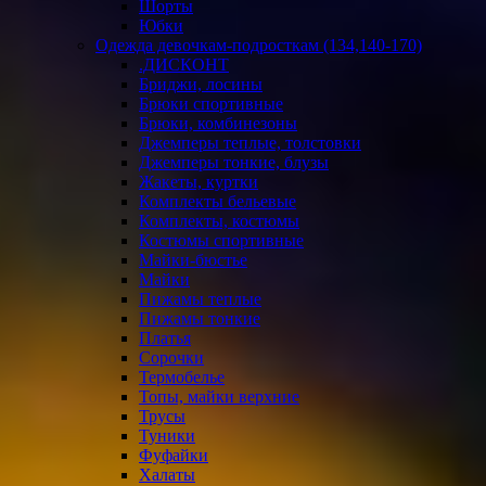
Шорты
Юбки
Одежда девочкам-подросткам (134,140-170)
.ДИСКОНТ
Бриджи, лосины
Брюки спортивные
Брюки, комбинезоны
Джемперы теплые, толстовки
Джемперы тонкие, блузы
Жакеты, куртки
Комплекты бельевые
Комплекты, костюмы
Костюмы спортивные
Майки-бюстье
Майки
Пижамы теплые
Пижамы тонкие
Платья
Сорочки
Термобелье
Топы, майки верхние
Трусы
Туники
Фуфайки
Халаты