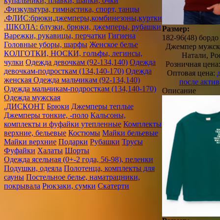
купальники, плавки, шапки, очки
.Физкультура, гимнастика, спорт, танцы
.ФЛИС:брюки,джемперы,комбинезоны,куртки
.ШКОЛА: блузки, брюки, джемперы, рубашки
Размер:
Варежки, рукавицы, перчатки
Гигиена
182-96(48) бордо
Головные уборы, шарфы
Женское белье
Джемпер мужск
КОЛГОТКИ, НОСКИ, гольфы, легинсы,
Натали, Ро
чулки
Одежда девочкам (92-134,140)
Одежда
Розничная цена
девочкам-подросткам (134,140-170)
Одежда
Оптовая цена:
женская
Одежда мальчикам (92-134,140)
после акти
Одежда мальчикам-подросткам (134,140-170)
Описание
Одежда мужская
.ДИСКОНТ
Брюки
Джемперы теплые
Джемперы тонкие, -поло
Кальсоны,
комплекты и фуфайки утепленные
Комплекты
верхние, бельевые
Костюмы
Майки бельевые
Майки верхние
Подарки
Рубашки
Трусы
Фуфайки
Халаты
Шорты
Одежда ясельная (0+-2 года, 56-98), пеленки
Подушки, одеяла
Полотенца, комплекты для
сауны
Постельное белье, наматрацники,
покрывала
Рюкзаки, сумки
Скатерти