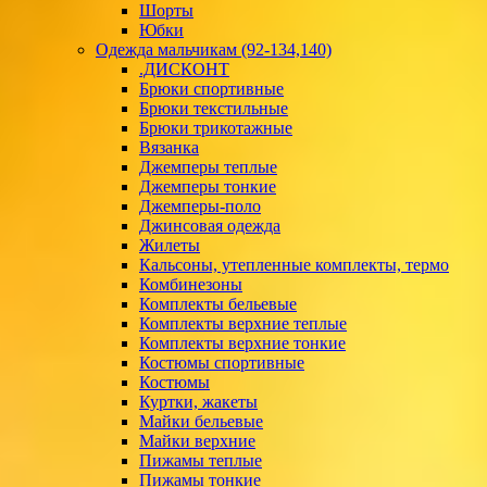
Шорты
Юбки
Одежда мальчикам (92-134,140)
.ДИСКОНТ
Брюки спортивные
Брюки текстильные
Брюки трикотажные
Вязанка
Джемперы теплые
Джемперы тонкие
Джемперы-поло
Джинсовая одежда
Жилеты
Кальсоны, утепленные комплекты, термо
Комбинезоны
Комплекты бельевые
Комплекты верхние теплые
Комплекты верхние тонкие
Костюмы спортивные
Костюмы
Куртки, жакеты
Майки бельевые
Майки верхние
Пижамы теплые
Пижамы тонкие