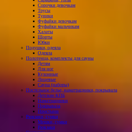
Сорочки девочкам
Трусы
Туники
Фуфайки девочкам
Фуфайки мальчикам
Халаты
Шорты
Юбки
Подушки, одеяла
Одеяла
Полотенца, комплекты для сауны
Детям
Для ног
Кухонные
Лицевые
Сауна (наборы)
Постельное белье, наматрацники, покрывала
Детские КПБ
Наматрацники
Покрывала
Простыни
Рюкзаки, сумки
Мешки, сумки
Рюкзаки