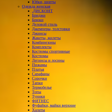
Юбки, шорты
Одежда женская
.ДИСКОНТ
Бриджи
Брюки
Деловой стиль
Джемперы, толстовки
Джинсы
Жакеты, жилеты
Комбинезоны
Комплекты
Костюмы спортивные
Костюмы
Легинсы и лосины
Пижамы
Платья
Сарафаны
Сорочки
Тапки
Термобелье
Топы
Туники
ФИТНЕС
Фуфайки, майки верхние
Халаты