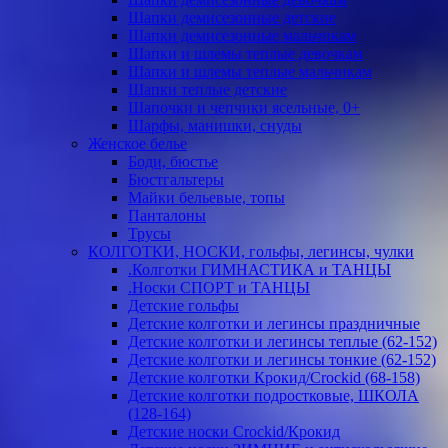
Шапки демисезонные детские
Шапки демисезонные мальчикам
Шапки и шлемы теплые девочкам
Шапки и шлемы теплые мальчикам
Шапки теплые детские
Шапочки и чепчики ясельные, 0+
Шарфы, манишки, снуды
Женское белье
Боди, бюстье
Бюстгальтеры
Майки бельевые, топы
Панталоны
Трусы
КОЛГОТКИ, НОСКИ, гольфы, легинсы, чулки
.Колготки ГИМНАСТИКА и ТАНЦЫ
.Носки СПОРТ и ТАНЦЫ
Детские гольфы
Детские колготки и легинсы праздничные
Детские колготки и легинсы теплые (62-152)
Детские колготки и легинсы тонкие (62-152)
Детские колготки Крокид/Crockid (68-158)
Детские колготки подростковые, ШКОЛА
(128-164)
Детские носки Crockid/Крокид