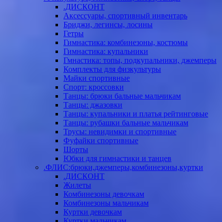
.ДИСКОНТ
Аксессуары, спортивный инвентарь
Бриджи, легинсы, лосины
Гетры
Гимнастика: комбинезоны, костюмы
Гимнастика: купальники
Гмнастика: топы, подкупальники, джемперы
Комплекты для физкультуры
Майки спортивные
Спорт: кроссовки
Танцы: брюки бальные мальчикам
Танцы: джазовки
Танцы: купальники и платья рейтинговые
Танцы: рубашки бальные мальчикам
Трусы: невидимки и спортивные
Фуфайки спортивные
Шорты
Юбки для гимнастики и танцев
.ФЛИС:брюки,джемперы,комбинезоны,куртки
.ДИСКОНТ
Жилеты
Комбинезоны девочкам
Комбинезоны мальчикам
Куртки девочкам
Куртки мальчикам