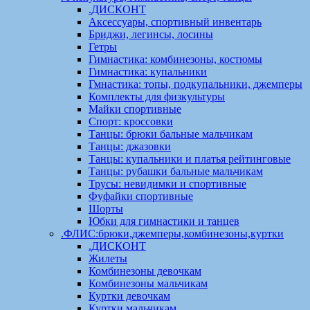
.ДИСКОНТ
Аксессуары, спортивный инвентарь
Бриджи, легинсы, лосины
Гетры
Гимнастика: комбинезоны, костюмы
Гимнастика: купальники
Гмнастика: топы, подкупальники, джемперы
Комплекты для физкультуры
Майки спортивные
Спорт: кроссовки
Танцы: брюки бальные мальчикам
Танцы: джазовки
Танцы: купальники и платья рейтинговые
Танцы: рубашки бальные мальчикам
Трусы: невидимки и спортивные
Фуфайки спортивные
Шорты
Юбки для гимнастики и танцев
.ФЛИС:брюки,джемперы,комбинезоны,куртки
.ДИСКОНТ
Жилеты
Комбинезоны девочкам
Комбинезоны мальчикам
Куртки девочкам
Куртки мальчикам