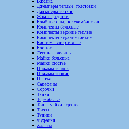
Вязанка
Джемперы теплые, толстовки
Джемперы тонкие
Жакеты, куртки
Комбинезоны, полукомбинезоны
Комплекты бельевые
Комплекты верхние теплые
Комплекты верхние тонкие
Костюмы спортивные
Костюмы
Легинсы, лосины
Майки бельевые
Майки-бюстье
Пижамы теплые
Пижамы тонкие
Платья
Сарафаны
Сорочки
Тапки
Термобелье
Топы, майки верхние
Трусы
Туники
Фуфайки
Халаты