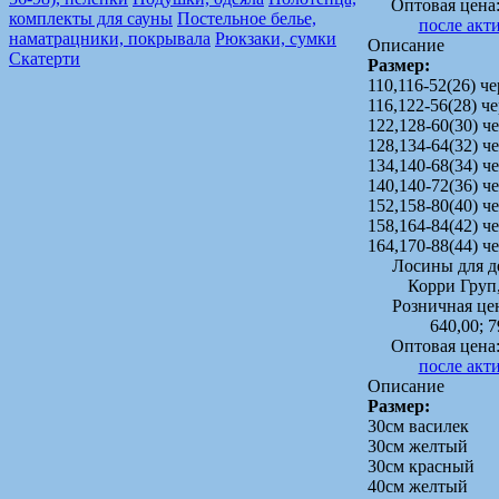
Оптовая цена
комплекты для сауны
Постельное белье,
после акт
наматрацники, покрывала
Рюкзаки, сумки
Описание
Скатерти
Размер:
110,116-52(26) ч
116,122-56(28) ч
122,128-60(30) 
128,134-64(32) 
134,140-68(34) 
140,140-72(36) 
152,158-80(40) 
158,164-84(42) 
164,170-88(44) 
Лосины для д
Корри Груп
Розничная це
640,00; 7
Оптовая цена
после акт
Описание
Размер:
30см василек
30см желтый
30см красный
40см желтый