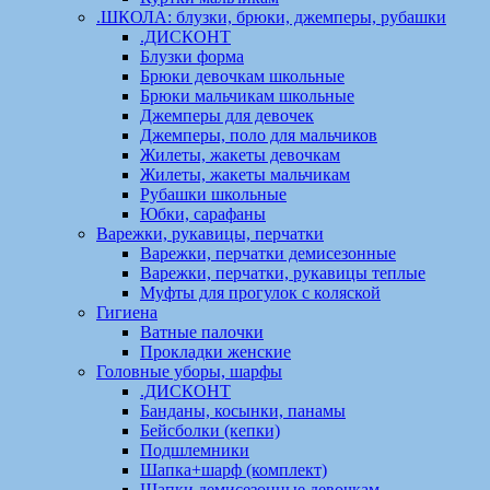
.ШКОЛА: блузки, брюки, джемперы, рубашки
.ДИСКОНТ
Блузки форма
Брюки девочкам школьные
Брюки мальчикам школьные
Джемперы для девочек
Джемперы, поло для мальчиков
Жилеты, жакеты девочкам
Жилеты, жакеты мальчикам
Рубашки школьные
Юбки, сарафаны
Варежки, рукавицы, перчатки
Варежки, перчатки демисезонные
Варежки, перчатки, рукавицы теплые
Муфты для прогулок с коляской
Гигиена
Ватные палочки
Прокладки женские
Головные уборы, шарфы
.ДИСКОНТ
Банданы, косынки, панамы
Бейсболки (кепки)
Подшлемники
Шапка+шарф (комплект)
Шапки демисезонные девочкам