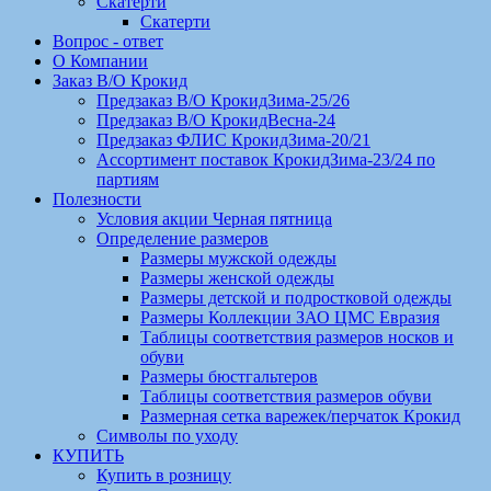
Скатерти
Скатерти
Вопрос - ответ
О Компании
Заказ В/О Крокид
Предзаказ В/О КрокидЗима-25/26
Предзаказ В/О КрокидВесна-24
Предзаказ ФЛИС КрокидЗима-20/21
Ассортимент поставок КрокидЗима-23/24 по
партиям
Полезности
Условия акции Черная пятница
Определение размеров
Размеры мужской одежды
Размеры женской одежды
Размеры детской и подростковой одежды
Размеры Коллекции ЗАО ЦМС Евразия
Таблицы соответствия размеров носков и
обуви
Размеры бюстгальтеров
Таблицы соответствия размеров обуви
Размерная сетка варежек/перчаток Крокид
Символы по уходу
КУПИТЬ
Купить в розницу