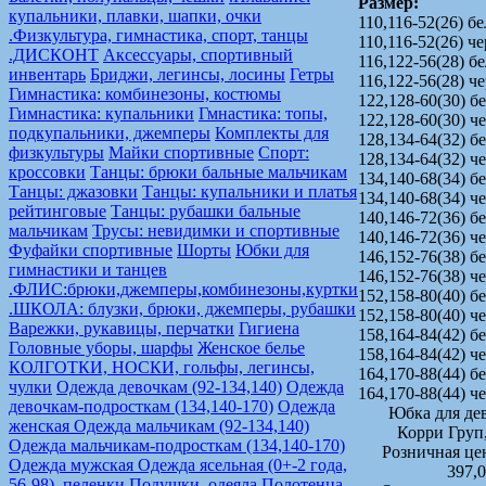
Размер:
купальники, плавки, шапки, очки
110,116-52(26) б
.Физкультура, гимнастика, спорт, танцы
110,116-52(26) ч
.ДИСКОНТ
Аксессуары, спортивный
116,122-56(28) б
инвентарь
Бриджи, легинсы, лосины
Гетры
116,122-56(28) ч
Гимнастика: комбинезоны, костюмы
122,128-60(30) б
Гимнастика: купальники
Гмнастика: топы,
122,128-60(30) 
подкупальники, джемперы
Комплекты для
128,134-64(32) б
физкультуры
Майки спортивные
Спорт:
128,134-64(32) 
кроссовки
Танцы: брюки бальные мальчикам
134,140-68(34) б
Танцы: джазовки
Танцы: купальники и платья
134,140-68(34) 
рейтинговые
Танцы: рубашки бальные
140,146-72(36) б
мальчикам
Трусы: невидимки и спортивные
140,146-72(36) 
Фуфайки спортивные
Шорты
Юбки для
146,152-76(38) б
гимнастики и танцев
146,152-76(38) 
.ФЛИС:брюки,джемперы,комбинезоны,куртки
152,158-80(40) б
.ШКОЛА: блузки, брюки, джемперы, рубашки
152,158-80(40) 
Варежки, рукавицы, перчатки
Гигиена
158,164-84(42) б
Головные уборы, шарфы
Женское белье
158,164-84(42) 
КОЛГОТКИ, НОСКИ, гольфы, легинсы,
164,170-88(44) б
чулки
Одежда девочкам (92-134,140)
Одежда
164,170-88(44) 
девочкам-подросткам (134,140-170)
Одежда
Юбка для де
женская
Одежда мальчикам (92-134,140)
Корри Груп
Одежда мальчикам-подросткам (134,140-170)
Розничная це
Одежда мужская
Одежда ясельная (0+-2 года,
397,
56-98), пеленки
Подушки, одеяла
Полотенца,