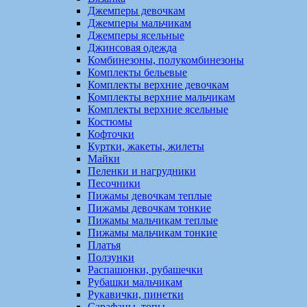
Джемперы девочкам
Джемперы мальчикам
Джемперы ясельные
Джинсовая одежда
Комбинезоны, полукомбинезоны
Комплекты бельевые
Комплекты верхние девочкам
Комплекты верхние мальчикам
Комплекты верхние ясельные
Костюмы
Кофточки
Куртки, жакеты, жилеты
Майки
Пеленки и нагрудники
Песочники
Пижамы девочкам теплые
Пижамы девочкам тонкие
Пижамы мальчикам теплые
Пижамы мальчикам тонкие
Платья
Ползунки
Распашонки, рубашечки
Рубашки мальчикам
Рукавички, пинетки
Сарафаны, топы