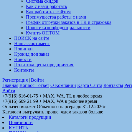
Система скидок
Как с нами работать
Как работать с сайтом
Преимущества работы с нами
График отгрузки заказов в ТК и страховка
Политика конфиденциальности
Купить ОПТОМ
ПОИСК на сайте
Наш ассортимент
Новинки
Крокид под заказ
Новости
Политика цены предприятия.
Контакты
Регистрация
|
Войти
Главная
Вопрос - ответ
О Компании
Карта Сайта
Контакты
Рег
Войти
+7(916) 616-01-75 + MAX, WA, TL в любое время
+7(916) 609-21-99 + MAX, WA в рабочее время
Оплачен виджет Облачного парсера до 31.12.2026г
Каталоги выгружать проще, ждем заказов больше
Каталоги продукции
Полезности
КУПИТЬ