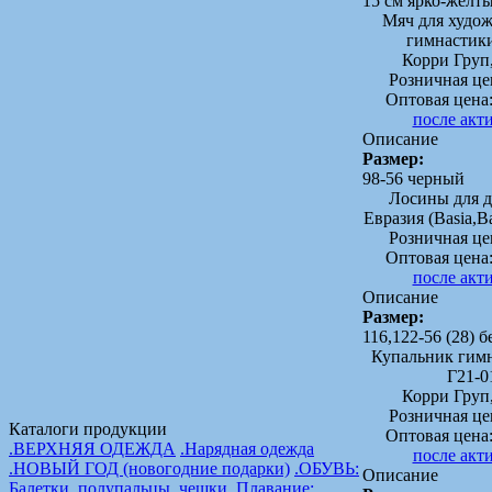
15 см ярко-желт
Мяч для худо
гимнастик
Корри Груп
Розничная це
Оптовая цена
после акт
Описание
Размер:
98-56 черный
Лосины для д
Евразия (Basia,Ba
Розничная це
Оптовая цена
после акт
Описание
Размер:
116,122-56 (28) 
Купальник гим
Г21-0
Корри Груп
Розничная це
Каталоги продукции
Оптовая цена
.ВЕРХНЯЯ ОДЕЖДА
.Нарядная одежда
после акт
.НОВЫЙ ГОД (новогодние подарки)
.ОБУВЬ:
Описание
Балетки, полупальцы, чешки
.Плавание: