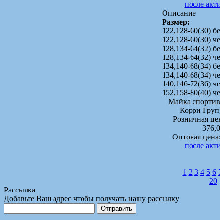
после акт
Описание
Размер:
122,128-60(30) б
122,128-60(30) 
128,134-64(32) б
128,134-64(32) 
134,140-68(34) б
134,140-68(34) 
140,146-72(36) 
152,158-80(40) 
Майка спорти
Корри Груп
Розничная це
376,
Оптовая цена
после акт
1
2
3
4
5
6
20
Рассылка
Добавьте Ваш адрес чтобы получать нашу рассылку