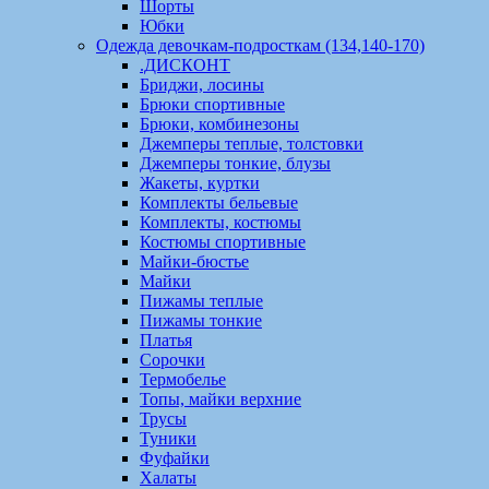
Шорты
Юбки
Одежда девочкам-подросткам (134,140-170)
.ДИСКОНТ
Бриджи, лосины
Брюки спортивные
Брюки, комбинезоны
Джемперы теплые, толстовки
Джемперы тонкие, блузы
Жакеты, куртки
Комплекты бельевые
Комплекты, костюмы
Костюмы спортивные
Майки-бюстье
Майки
Пижамы теплые
Пижамы тонкие
Платья
Сорочки
Термобелье
Топы, майки верхние
Трусы
Туники
Фуфайки
Халаты