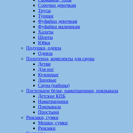
Сорочки девочкам
Трусы
Туники
Фуфайки девочкам
Фуфайки мальчикам
Халаты
Шорты
Юбки
Подушки, одеяла
Одеяла
Полотенца, комплекты для сауны
Детям
Для ног
Кухонные
Лицевые
Сауна (наборы)
Постельное белье, наматрацники, покрывала
Детские КПБ
Наматрацники
Покрывала
Простыни
Рюкзаки, сумки
Мешки, сумки
Рюкзаки