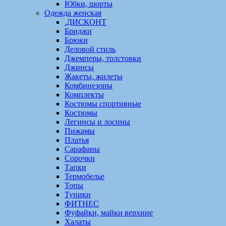
Юбки, шорты
Одежда женская
.ДИСКОНТ
Бриджи
Брюки
Деловой стиль
Джемперы, толстовки
Джинсы
Жакеты, жилеты
Комбинезоны
Комплекты
Костюмы спортивные
Костюмы
Легинсы и лосины
Пижамы
Платья
Сарафаны
Сорочки
Тапки
Термобелье
Топы
Туники
ФИТНЕС
Фуфайки, майки верхние
Халаты