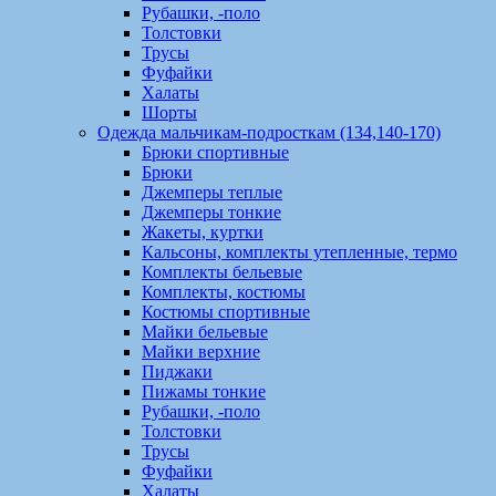
Рубашки, -поло
Толстовки
Трусы
Фуфайки
Халаты
Шорты
Одежда мальчикам-подросткам (134,140-170)
Брюки спортивные
Брюки
Джемперы теплые
Джемперы тонкие
Жакеты, куртки
Кальсоны, комплекты утепленные, термо
Комплекты бельевые
Комплекты, костюмы
Костюмы спортивные
Майки бельевые
Майки верхние
Пиджаки
Пижамы тонкие
Рубашки, -поло
Толстовки
Трусы
Фуфайки
Халаты