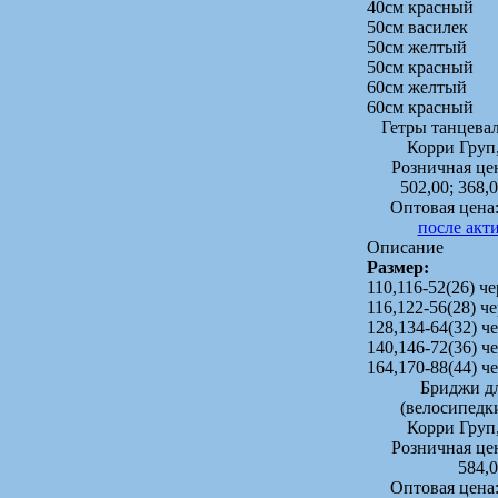
40см красный
50см василек
50см желтый
50см красный
60см желтый
60см красный
Гетры танцев
Корри Груп
Розничная це
502,00; 368,0
Оптовая цена
после акт
Описание
Размер:
110,116-52(26) ч
116,122-56(28) ч
128,134-64(32) 
140,146-72(36) 
164,170-88(44) 
Бриджи дл
(велосипедк
Корри Груп
Розничная це
584,
Оптовая цена