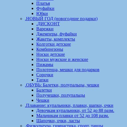
Платья
Фуфайки
Юбки
.НОВЫЙ ГОД (новогодние подарки)
.ДИСКОНТ
Варежки
Джемперы, фуфайки
Жакеты, комплекты
Колготки детские
Комбинезоны
Носки детские
Носки мужские и женские
Пижамы
Полотенца, мешки для подарков
Сорочки
Тапки
.ОБУВЬ: Балетки, полупальцы, чешки
Балетки
Получешки, полупальцы
Чешки
.Плавание: купальники, плавки, шапки, очки
Девочкам купальники, от 52 до 88 разм.
Мальчикам плавки от 52 до 108 разм.
Шапочки, очки, ласты
.Физкультура, гимнастика, спорт, танцы